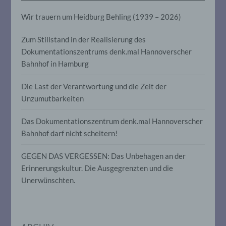
Aspekte, die sich auf eine natürliche
Person beziehen, zu bewerten,
Wir trauern um Heidburg Behling (1939 – 2026)
insbesondere, um Aspekte bezüglich
Arbeitsleistung, wirtschaftlicher Lage,
Zum Stillstand in der Realisierung des
Gesundheit, persönlicher Vorlieben,
Interessen, Zuverlässigkeit, Verhalten,
Dokumentationszentrums denk.mal Hannoverscher
Aufenthaltsort oder Ortswechsel dieser
Bahnhof in Hamburg
natürlichen Person zu analysieren oder
vorherzusagen.
Die Last der Verantwortung und die Zeit der
Unzumutbarkeiten
f) Pseudonymisierung
Das Dokumentationszentrum denk.mal Hannoverscher
Bahnhof darf nicht scheitern!
Pseudonymisierung ist die Verarbeitung
personenbezogener Daten in einer Weise,
auf welche die personenbezogenen Daten
GEGEN DAS VERGESSEN: Das Unbehagen an der
ohne Hinzuziehung zusätzlicher
Erinnerungskultur. Die Ausgegrenzten und die
Informationen nicht mehr einer
spezifischen betroffenen Person
Unerwünschten.
zugeordnet werden können, sofern diese
zusätzlichen Informationen gesondert
aufbewahrt werden und technischen und
organisatorischen Maßnahmen
unterliegen, die gewährleisten, dass die