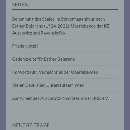
Auslesen, das Abfragen, die Verwendung,
SEITEN
die Offenlegung durch Übermittlung,
Verbreitung oder eine andere Form der
Bereitstellung, den Abgleich oder die
Benennung des Saales im Stavenhagenhaus nach
Verknüpfung, die Einschränkung, das
Esther Bejarano (1924-2021), Überlebende der KZ
Löschen oder die Vernichtung.
Auschwitz und Ravensbrück
Frieden jetzt!
d) Einschränkung der Verarbeitung
Gedenkseite für Esther Bejarano
Einschränkung der Verarbeitung ist die
Markierung gespeicherter
personenbezogener Daten mit dem Ziel,
Im Wortlaut: „Vermächtnis der Überlebenden“
ihre künftige Verarbeitung einzuschränken.
Vielen Dank allen Unterstützer*Innen
e) Profiling
Zur Arbeit des Auschwitz-Komitees in der BRD e.V.
Profiling ist jede Art der automatisierten
Verarbeitung personenbezogener Daten,
die darin besteht, dass diese
personenbezogenen Daten verwendet
NEUE BEITRÄGE
werden, um bestimmte persönliche