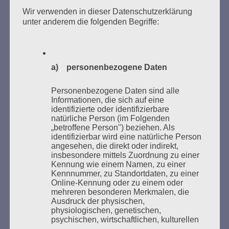
Zum 26. Mal gibt es eine Marathonlesung anlässlich
Wir verwenden in dieser Datenschutzerklärung
des Gedenkens an die Verbrennung von Büchern am
unter anderem die folgenden Begriffe:
Kaifu-Ufer – genau an dem Ort, wo im Mai 1933 NS-
Studentenorganisationen und Burschenschaftler
Bücher verbrannten.
a) personenbezogene Daten
Weitere Informationen:
lesezeichen-setzen.de
Personenbezogene Daten sind alle
Informationen, die sich auf eine
identifizierte oder identifizierbare
natürliche Person (im Folgenden
„betroffene Person") beziehen. Als
identifizierbar wird eine natürliche Person
GEDENKEN UND ERINNERN BEGINNT IN
angesehen, die direkt oder indirekt,
UNSERER NACHBARSCHAFT
insbesondere mittels Zuordnung zu einer
Kennung wie einem Namen, zu einer
Kennnummer, zu Standortdaten, zu einer
Online-Kennung oder zu einem oder
mehreren besonderen Merkmalen, die
Ausdruck der physischen,
physiologischen, genetischen,
psychischen, wirtschaftlichen, kulturellen
oder sozialen Identität dieser natürlichen