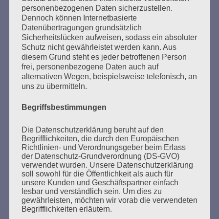
personenbezogenen Daten sicherzustellen.
Dennoch können Internetbasierte
Datenübertragungen grundsätzlich
Sicherheitslücken aufweisen, sodass ein absoluter
SUCHEN
Schutz nicht gewährleistet werden kann. Aus
NACH:
diesem Grund steht es jeder betroffenen Person
frei, personenbezogene Daten auch auf
alternativen Wegen, beispielsweise telefonisch, an
uns zu übermitteln.
Begriffsbestimmungen
MARATHONLESUNG AUS DEN
VERBRANNTEN BÜCHERN
Die Datenschutzerklärung beruht auf den
Begrifflichkeiten, die durch den Europäischen
Richtlinien- und Verordnungsgeber beim Erlass
der Datenschutz-Grundverordnung (DS-GVO)
verwendet wurden. Unsere Datenschutzerklärung
soll sowohl für die Öffentlichkeit als auch für
unsere Kunden und Geschäftspartner einfach
lesbar und verständlich sein. Um dies zu
gewährleisten, möchten wir vorab die verwendeten
Begrifflichkeiten erläutern.
Donnerstag, 21. Mai 2026, 11 – 18 Uhr