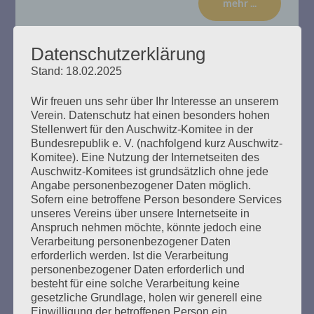
mehr ...
Datenschutzerklärung
Stand: 18.02.2025
14. Verhandlungstag, Dienstag,
Wir freuen uns sehr über Ihr Interesse an unserem
17.01.2020
Verein. Datenschutz hat einen besonders hohen
Stellenwert für den Auschwitz-Komitee in der
Erstellt am
17. Januar 2020
Bundesrepublik e. V. (nachfolgend kurz Auschwitz-
Komitee). Eine Nutzung der Internetseiten des
Auschwitz-Komitees ist grundsätzlich ohne jede
Zu Beginn der Sitzung erklärte die Richterin, dass der
Angabe personenbezogener Daten möglich.
Befangenheitsantrag von Rechtsanwalt Waterkamp
Sofern eine betroffene Person besondere Services
gegen den Gutachter Stefan Hördler abgewiesen wird. Es
unseres Vereins über unsere Internetseite in
gebe keine Gründe Misstrauen in die Unparteilichkeit des
Anspruch nehmen möchte, könnte jedoch eine
Sachverständigeren zu haben. So widerspreche Hördler
Verarbeitung personenbezogener Daten
nicht der Aussage von Bruno D., wonach sich dieser
erforderlich werden. Ist die Verarbeitung
nicht freiwillig zum Wachdienst im KZ Stutthof gemeldet
personenbezogener Daten erforderlich und
habe. Das Gutachten…
besteht für eine solche Verarbeitung keine
gesetzliche Grundlage, holen wir generell eine
Einwilligung der betroffenen Person ein.