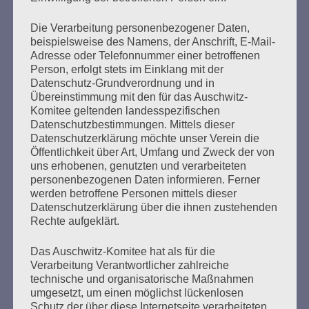
mehr ...
Die Verarbeitung personenbezogener Daten,
beispielsweise des Namens, der Anschrift, E-Mail-
Adresse oder Telefonnummer einer betroffenen
Person, erfolgt stets im Einklang mit der
Seitennummerierung
Zurück
26
Weiter
Datenschutz-Grundverordnung und in
der
Übereinstimmung mit den für das Auschwitz-
Komitee geltenden landesspezifischen
Beiträge
Datenschutzbestimmungen. Mittels dieser
Datenschutzerklärung möchte unser Verein die
Öffentlichkeit über Art, Umfang und Zweck der von
uns erhobenen, genutzten und verarbeiteten
Ich habe versprochen:
personenbezogenen Daten informieren. Ferner
Ich werde mein ganzes Leben dafür kämpfen, dass
werden betroffene Personen mittels dieser
es keine Faschisten, keine Nazis mehr gibt.
Datenschutzerklärung über die ihnen zustehenden
Nirgendwo.
Rechte aufgeklärt.
Esther Bejarano
Das Auschwitz-Komitee hat als für die
Verarbeitung Verantwortlicher zahlreiche
technische und organisatorische Maßnahmen
umgesetzt, um einen möglichst lückenlosen
Schutz der über diese Internetseite verarbeiteten