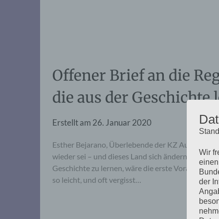
Offener Brief an die R
die aus der Geschichte 
Dat
Erstellt am
26. Januar 2020
Stand
Esther Bejarano, Überlebende der KZ Auschwitz 
Wir f
wieder sei – und dieses Land sich ändern muss Fa
einen
Geschichte zu lernen, wäre die erste Voraussetzung,
Bunde
so leicht, und oft vergisst…
der I
Angab
beson
nehme