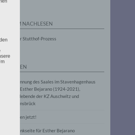
enen
ZUM NACHLESEN
Der Stutthof-Prozess
 den
e
nsere
 Um
SEITEN
Benennung des Saales im Stavenhagenhaus
nach Esther Bejarano (1924-2021),
Überlebende der KZ Auschwitz und
Ravensbrück
Frieden jetzt!
Gedenkseite für Esther Bejarano
uf