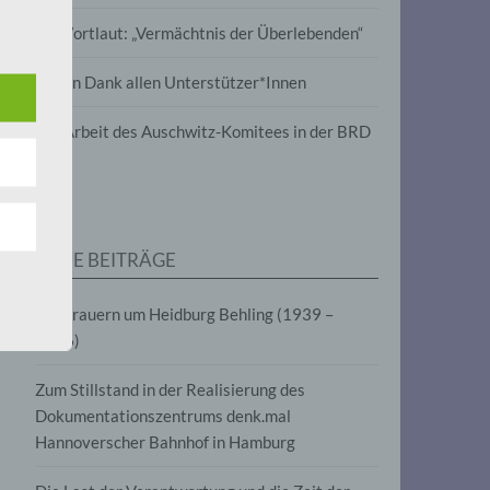
wird
Im Wortlaut: „Vermächtnis der Überlebenden“
m
Vielen Dank allen Unterstützer*Innen
line-
en,
Zur Arbeit des Auschwitz-Komitees in der BRD
tät
e.V.
NEUE BEITRÄGE
für
Wir trauern um Heidburg Behling (1939 –
2026)
Zum Stillstand in der Realisierung des
Dokumentationszentrums denk.mal
Hannoverscher Bahnhof in Hamburg
fahren
eben,