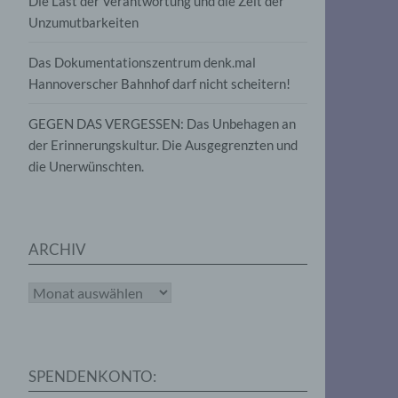
Die Last der Verantwortung und die Zeit der
, die
Unzumutbarkeiten
die
g
die
Das Dokumentationszentrum denk.mal
Hannoverscher Bahnhof darf nicht scheitern!
GEGEN DAS VERGESSEN: Das Unbehagen an
der Erinnerungskultur. Die Ausgegrenzten und
die Unerwünschten.
rter
eitung
ARCHIV
Archiv
e
iehen,
SPENDENKONTO:
tung,