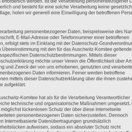
 erforderlich werden. Ist die Verarbeitung personenbezogener 
derlich und besteht für eine solche Verarbeitung keine gesetzlic
lage, holen wir generell eine Einwilligung der betroffenen Pers
eitag, 24.01.2020
erarbeitung personenbezogener Daten, beispielsweise des Na
nschrift, E-Mail-Adresse oder Telefonnummer einer betroffenen
n, erfolgt stets im Einklang mit der Datenschutz-Grundverordnu
n Übereinstimmung mit den für das Auschwitz-Komitee geltend
sspezifischen Datenschutzbestimmungen. Mittels dieser
schutzerklärung möchte unser Verein die Öffentlichkeit über Art
 norwegische Zeuge Johan Solberg nicht anwesend sein kann.
g und Zweck der von uns erhobenen, genutzten und verarbeit
Gunnar Solberg ist nach Hamburg gekommen und hat eine
nenbezogenen Daten informieren. Ferner werden betroffene
 Meier-Göring verlas. Johan Solberg wuchs auf einem Bauernhof
nen mittels dieser Datenschutzerklärung über die ihnen zuste
täten festgenommen. Über das…
e aufgeklärt.
uschwitz-Komitee hat als für die Verarbeitung Verantwortlicher
mehr ...
eiche technische und organisatorische Maßnahmen umgesetzt,
 möglichst lückenlosen Schutz der über diese Internetseite
beiteten personenbezogenen Daten sicherzustellen. Dennoch
n Internetbasierte Datenübertragungen grundsätzlich
rheitslücken aufweisen, sodass ein absoluter Schutz nicht