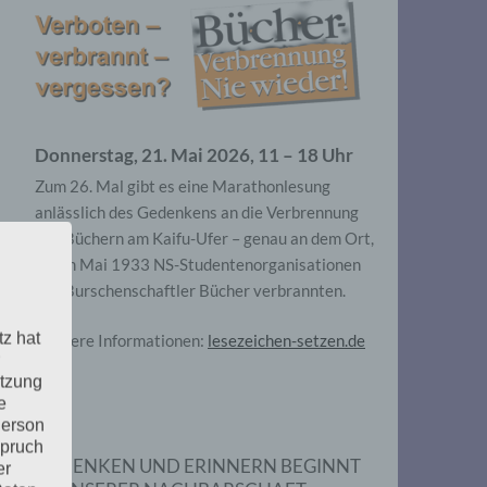
Donnerstag, 21. Mai 2026, 11 – 18 Uhr
Zum 26. Mal gibt es eine Marathonlesung
anlässlich des Gedenkens an die Verbrennung
von Büchern am Kaifu-Ufer – genau an dem Ort,
wo im Mai 1933 NS-Studentenorganisationen
und Burschenschaftler Bücher verbrannten.
tz hat
Weitere Informationen:
lesezeichen-setzen.de
utzung
e
Person
spruch
GEDENKEN UND ERINNERN BEGINNT
er