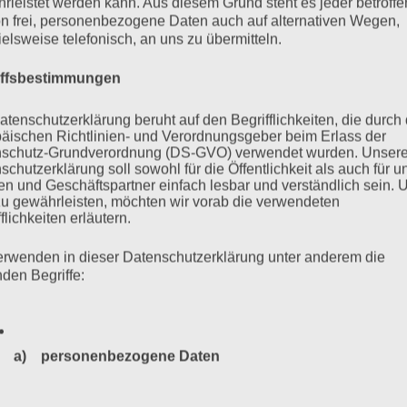
rleistet werden kann. Aus diesem Grund steht es jeder betroff
enstag, 17.01.2020
n frei, personenbezogene Daten auch auf alternativen Wegen,
ielsweise telefonisch, an uns zu übermitteln.
iffsbestimmungen
ass der Befangenheitsantrag von Rechtsanwalt Waterkamp gegen
atenschutzerklärung beruht auf den Begrifflichkeiten, die durch
 gebe keine Gründe Misstrauen in die Unparteilichkeit des
äischen Richtlinien- und Verordnungsgeber beim Erlass der
schutz-Grundverordnung (DS-GVO) verwendet wurden. Unser
dler nicht der Aussage von Bruno D., wonach sich dieser nicht
schutzerklärung soll sowohl für die Öffentlichkeit als auch für u
et habe. Das Gutachten…
n und Geschäftspartner einfach lesbar und verständlich sein.
zu gewährleisten, möchten wir vorab die verwendeten
flichkeiten erläutern.
mehr ...
erwenden in dieser Datenschutzerklärung unter anderem die
nden Begriffe:
25
26
27
28
29
…
35
a) personenbezogene Daten
Weiter
Personenbezogene Daten sind alle Informationen, die sich a