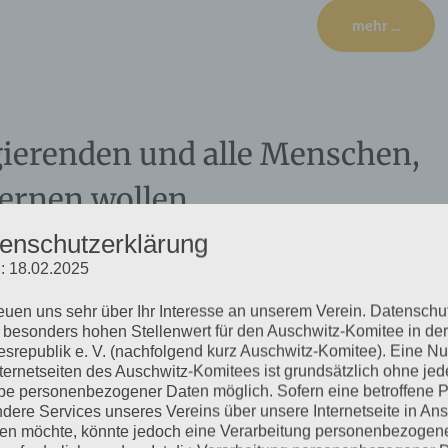
mehr ...
egierenden und alle Menschen,
lernen wollen
enschutzerklärung
: 18.02.2025
und Ravensbrück zum 27. Januar 2020: Dass Auschwitz nie
reuen uns sehr über Ihr Interesse an unserem Verein. Datenschu
lls man dem Menschen die Möglichkeit geben will, aus der
 besonders hohen Stellenwert für den Auschwitz-Komitee in der
 dass er sich dieser Geschichte erinnert. Aber leider vergisst er
srepublik e. V. (nachfolgend kurz Auschwitz-Komitee). Eine N
nternetseiten des Auschwitz-Komitees ist grundsätzlich ohne jed
e personenbezogener Daten möglich. Sofern eine betroffene 
dere Services unseres Vereins über unsere Internetseite in An
mehr ...
n möchte, könnte jedoch eine Verarbeitung personenbezogen