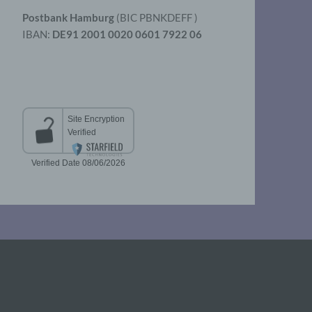
Postbank Hamburg
(BIC PBNKDEFF )
IBAN:
DE91 2001 0020 0601 7922 06
aten
er
t
chen
 die