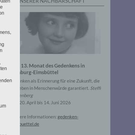
IN UNSERER NACHBARSCHAFT
Daten
he
on
mens,
ng
en
,
Zum 13. Monat des Gedenkens in
eten
Hamburg-Eimsbüttel
henden
Gedenken als Erinnerung für eine Zukunft, die
ein Leben in Menschenwürde garantiert.
Steffi
Wittenberg
Vom 20. April bis 14. Juni 2026
 um
Weitere Informationen:
gedenken-
eimsbuettel.de