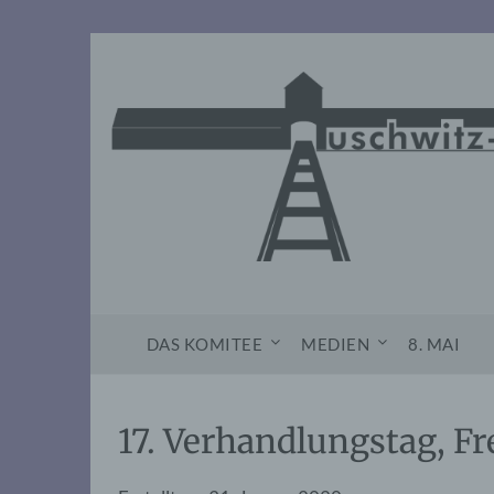
Skip
to
content
DAS KOMITEE
MEDIEN
8. MAI
17. Verhandlungstag, Fr