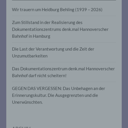
Aspekte, die sich auf eine natürliche
Person beziehen, zu bewerten,
Wir trauern um Heidburg Behling (1939 – 2026)
insbesondere, um Aspekte bezüglich
Arbeitsleistung, wirtschaftlicher Lage,
Zum Stillstand in der Realisierung des
Gesundheit, persönlicher Vorlieben,
Interessen, Zuverlässigkeit, Verhalten,
Dokumentationszentrums denk.mal Hannoverscher
Aufenthaltsort oder Ortswechsel dieser
Bahnhof in Hamburg
natürlichen Person zu analysieren oder
vorherzusagen.
Die Last der Verantwortung und die Zeit der
Unzumutbarkeiten
f) Pseudonymisierung
Das Dokumentationszentrum denk.mal Hannoverscher
Bahnhof darf nicht scheitern!
Pseudonymisierung ist die Verarbeitung
personenbezogener Daten in einer Weise,
auf welche die personenbezogenen Daten
GEGEN DAS VERGESSEN: Das Unbehagen an der
ohne Hinzuziehung zusätzlicher
Erinnerungskultur. Die Ausgegrenzten und die
Informationen nicht mehr einer
spezifischen betroffenen Person
Unerwünschten.
zugeordnet werden können, sofern diese
zusätzlichen Informationen gesondert
aufbewahrt werden und technischen und
organisatorischen Maßnahmen
unterliegen, die gewährleisten, dass die