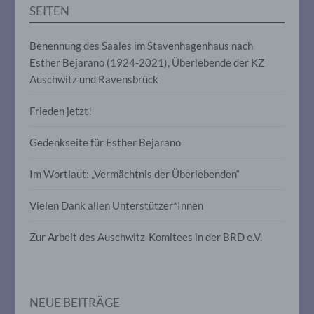
Auslesen, das Abfragen, die Verwendung,
SEITEN
die Offenlegung durch Übermittlung,
Verbreitung oder eine andere Form der
Bereitstellung, den Abgleich oder die
Benennung des Saales im Stavenhagenhaus nach
Verknüpfung, die Einschränkung, das
Esther Bejarano (1924-2021), Überlebende der KZ
Löschen oder die Vernichtung.
Auschwitz und Ravensbrück
Frieden jetzt!
d) Einschränkung der Verarbeitung
Gedenkseite für Esther Bejarano
Einschränkung der Verarbeitung ist die
Markierung gespeicherter
personenbezogener Daten mit dem Ziel,
Im Wortlaut: „Vermächtnis der Überlebenden“
ihre künftige Verarbeitung einzuschränken.
Vielen Dank allen Unterstützer*Innen
e) Profiling
Zur Arbeit des Auschwitz-Komitees in der BRD e.V.
Profiling ist jede Art der automatisierten
Verarbeitung personenbezogener Daten,
die darin besteht, dass diese
personenbezogenen Daten verwendet
NEUE BEITRÄGE
werden, um bestimmte persönliche