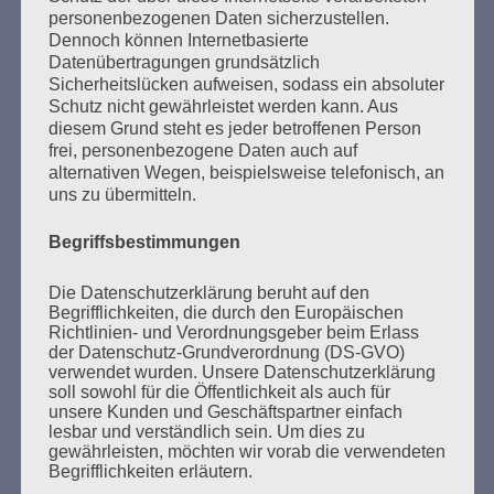
personenbezogenen Daten sicherzustellen.
Dennoch können Internetbasierte
Datenübertragungen grundsätzlich
Sicherheitslücken aufweisen, sodass ein absoluter
SUCHEN
Schutz nicht gewährleistet werden kann. Aus
NACH:
diesem Grund steht es jeder betroffenen Person
frei, personenbezogene Daten auch auf
alternativen Wegen, beispielsweise telefonisch, an
uns zu übermitteln.
Begriffsbestimmungen
MARATHONLESUNG AUS DEN
VERBRANNTEN BÜCHERN
Die Datenschutzerklärung beruht auf den
Begrifflichkeiten, die durch den Europäischen
Richtlinien- und Verordnungsgeber beim Erlass
der Datenschutz-Grundverordnung (DS-GVO)
verwendet wurden. Unsere Datenschutzerklärung
soll sowohl für die Öffentlichkeit als auch für
unsere Kunden und Geschäftspartner einfach
lesbar und verständlich sein. Um dies zu
gewährleisten, möchten wir vorab die verwendeten
Begrifflichkeiten erläutern.
Donnerstag, 21. Mai 2026, 11 – 18 Uhr