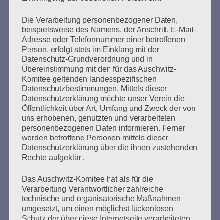
mehr ...
Die Verarbeitung personenbezogener Daten,
beispielsweise des Namens, der Anschrift, E-Mail-
Adresse oder Telefonnummer einer betroffenen
Person, erfolgt stets im Einklang mit der
Seitennummerierung
Zurück
26
Weiter
Datenschutz-Grundverordnung und in
der
Übereinstimmung mit den für das Auschwitz-
Komitee geltenden landesspezifischen
Beiträge
Datenschutzbestimmungen. Mittels dieser
Datenschutzerklärung möchte unser Verein die
Öffentlichkeit über Art, Umfang und Zweck der von
uns erhobenen, genutzten und verarbeiteten
Aus der Erfahrung unseres Lebens sagen wir:
personenbezogenen Daten informieren. Ferner
Nie mehr schweigen, wegsehen wie und wo auch
werden betroffene Personen mittels dieser
immer Antisemitismus, Antiziganismus, Rassismus
Datenschutzerklärung über die ihnen zustehenden
und Ausländerfeindlichkeit hervortreten!
Rechte aufgeklärt.
Erinnern heißt handeln!
Das Auschwitz-Komitee hat als für die
Esther Bejarano
Verarbeitung Verantwortlicher zahlreiche
technische und organisatorische Maßnahmen
umgesetzt, um einen möglichst lückenlosen
Schutz der über diese Internetseite verarbeiteten