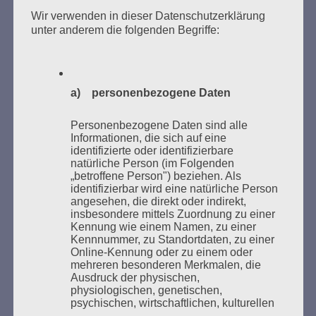
Zum 26. Mal gibt es eine Marathonlesung anlässlich
Wir verwenden in dieser Datenschutzerklärung
des Gedenkens an die Verbrennung von Büchern am
unter anderem die folgenden Begriffe:
Kaifu-Ufer – genau an dem Ort, wo im Mai 1933 NS-
Studentenorganisationen und Burschenschaftler
Bücher verbrannten.
a) personenbezogene Daten
Weitere Informationen:
lesezeichen-setzen.de
Personenbezogene Daten sind alle
Informationen, die sich auf eine
identifizierte oder identifizierbare
natürliche Person (im Folgenden
„betroffene Person") beziehen. Als
identifizierbar wird eine natürliche Person
GEDENKEN UND ERINNERN BEGINNT IN
angesehen, die direkt oder indirekt,
UNSERER NACHBARSCHAFT
insbesondere mittels Zuordnung zu einer
Kennung wie einem Namen, zu einer
Kennnummer, zu Standortdaten, zu einer
Online-Kennung oder zu einem oder
mehreren besonderen Merkmalen, die
Ausdruck der physischen,
physiologischen, genetischen,
psychischen, wirtschaftlichen, kulturellen
oder sozialen Identität dieser natürlichen