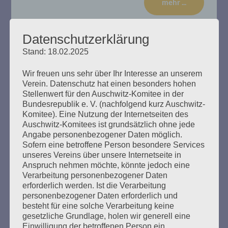
mehr ...
Datenschutzerklärung
Stand: 18.02.2025
14. Verhandlungstag, Dienstag,
Wir freuen uns sehr über Ihr Interesse an unserem
17.01.2020
Verein. Datenschutz hat einen besonders hohen
Stellenwert für den Auschwitz-Komitee in der
Erstellt am
17. Januar 2020
Bundesrepublik e. V. (nachfolgend kurz Auschwitz-
Komitee). Eine Nutzung der Internetseiten des
Auschwitz-Komitees ist grundsätzlich ohne jede
Zu Beginn der Sitzung erklärte die Richterin, dass der
Angabe personenbezogener Daten möglich.
Befangenheitsantrag von Rechtsanwalt Waterkamp
Sofern eine betroffene Person besondere Services
gegen den Gutachter Stefan Hördler abgewiesen wird. Es
unseres Vereins über unsere Internetseite in
gebe keine Gründe Misstrauen in die Unparteilichkeit des
Anspruch nehmen möchte, könnte jedoch eine
Sachverständigeren zu haben. So widerspreche Hördler
Verarbeitung personenbezogener Daten
nicht der Aussage von Bruno D., wonach sich dieser
erforderlich werden. Ist die Verarbeitung
nicht freiwillig zum Wachdienst im KZ Stutthof gemeldet
personenbezogener Daten erforderlich und
habe. Das Gutachten…
besteht für eine solche Verarbeitung keine
gesetzliche Grundlage, holen wir generell eine
Einwilligung der betroffenen Person ein.