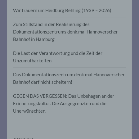
Aspekte, die sich auf eine natürliche
Person beziehen, zu bewerten,
Wir trauern um Heidburg Behling (1939 – 2026)
insbesondere, um Aspekte bezüglich
Arbeitsleistung, wirtschaftlicher Lage,
Zum Stillstand in der Realisierung des
Gesundheit, persönlicher Vorlieben,
Interessen, Zuverlässigkeit, Verhalten,
Dokumentationszentrums denk.mal Hannoverscher
Aufenthaltsort oder Ortswechsel dieser
Bahnhof in Hamburg
natürlichen Person zu analysieren oder
vorherzusagen.
Die Last der Verantwortung und die Zeit der
Unzumutbarkeiten
f) Pseudonymisierung
Das Dokumentationszentrum denk.mal Hannoverscher
Bahnhof darf nicht scheitern!
Pseudonymisierung ist die Verarbeitung
personenbezogener Daten in einer Weise,
auf welche die personenbezogenen Daten
GEGEN DAS VERGESSEN: Das Unbehagen an der
ohne Hinzuziehung zusätzlicher
Erinnerungskultur. Die Ausgegrenzten und die
Informationen nicht mehr einer
spezifischen betroffenen Person
Unerwünschten.
zugeordnet werden können, sofern diese
zusätzlichen Informationen gesondert
aufbewahrt werden und technischen und
organisatorischen Maßnahmen
unterliegen, die gewährleisten, dass die