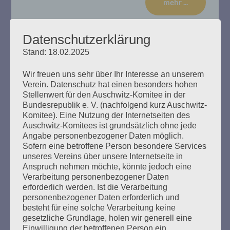
mehr ...
Datenschutzerklärung
Stand: 18.02.2025
14. Verhandlungstag, Dienstag,
Wir freuen uns sehr über Ihr Interesse an unserem
17.01.2020
Verein. Datenschutz hat einen besonders hohen
Stellenwert für den Auschwitz-Komitee in der
Erstellt am
17. Januar 2020
Bundesrepublik e. V. (nachfolgend kurz Auschwitz-
Komitee). Eine Nutzung der Internetseiten des
Auschwitz-Komitees ist grundsätzlich ohne jede
Zu Beginn der Sitzung erklärte die Richterin, dass der
Angabe personenbezogener Daten möglich.
Befangenheitsantrag von Rechtsanwalt Waterkamp
Sofern eine betroffene Person besondere Services
gegen den Gutachter Stefan Hördler abgewiesen wird. Es
unseres Vereins über unsere Internetseite in
gebe keine Gründe Misstrauen in die Unparteilichkeit des
Anspruch nehmen möchte, könnte jedoch eine
Sachverständigeren zu haben. So widerspreche Hördler
Verarbeitung personenbezogener Daten
nicht der Aussage von Bruno D., wonach sich dieser
erforderlich werden. Ist die Verarbeitung
nicht freiwillig zum Wachdienst im KZ Stutthof gemeldet
personenbezogener Daten erforderlich und
habe. Das Gutachten…
besteht für eine solche Verarbeitung keine
gesetzliche Grundlage, holen wir generell eine
Einwilligung der betroffenen Person ein.