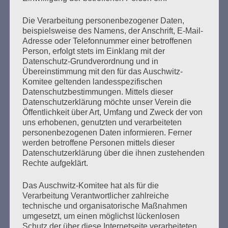
mehr ...
Die Verarbeitung personenbezogener Daten,
beispielsweise des Namens, der Anschrift, E-Mail-
Adresse oder Telefonnummer einer betroffenen
Person, erfolgt stets im Einklang mit der
Seitennummerierung
Zurück
26
Weiter
Datenschutz-Grundverordnung und in
der
Übereinstimmung mit den für das Auschwitz-
Komitee geltenden landesspezifischen
Beiträge
Datenschutzbestimmungen. Mittels dieser
Datenschutzerklärung möchte unser Verein die
Öffentlichkeit über Art, Umfang und Zweck der von
uns erhobenen, genutzten und verarbeiteten
Bitte, bitte schweigt nicht, wenn ihr Unrecht seht.
personenbezogenen Daten informieren. Ferner
Seid solidarisch! Helft einander! Achtet auf die
werden betroffene Personen mittels dieser
Schwächsten!
Datenschutzerklärung über die ihnen zustehenden
Bleibt mutig! Ich vertraue auf die Jugend, ich
Rechte aufgeklärt.
vertraue auf euch!
Nie wieder Faschismus – nie wieder Krieg!
Das Auschwitz-Komitee hat als für die
Verarbeitung Verantwortlicher zahlreiche
Esther Bejarano - 3. Mai 2021
technische und organisatorische Maßnahmen
umgesetzt, um einen möglichst lückenlosen
Schutz der über diese Internetseite verarbeiteten