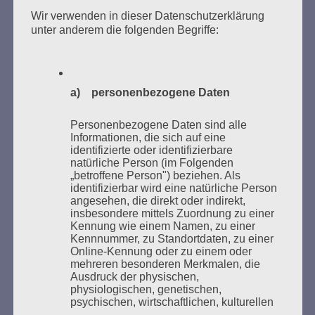
Zum 26. Mal gibt es eine Marathonlesung anlässlich
Wir verwenden in dieser Datenschutzerklärung
des Gedenkens an die Verbrennung von Büchern am
unter anderem die folgenden Begriffe:
Kaifu-Ufer – genau an dem Ort, wo im Mai 1933 NS-
Studentenorganisationen und Burschenschaftler
Bücher verbrannten.
a) personenbezogene Daten
Weitere Informationen:
lesezeichen-setzen.de
Personenbezogene Daten sind alle
Informationen, die sich auf eine
identifizierte oder identifizierbare
natürliche Person (im Folgenden
„betroffene Person") beziehen. Als
identifizierbar wird eine natürliche Person
GEDENKEN UND ERINNERN BEGINNT IN
angesehen, die direkt oder indirekt,
UNSERER NACHBARSCHAFT
insbesondere mittels Zuordnung zu einer
Kennung wie einem Namen, zu einer
Kennnummer, zu Standortdaten, zu einer
Online-Kennung oder zu einem oder
mehreren besonderen Merkmalen, die
Ausdruck der physischen,
physiologischen, genetischen,
psychischen, wirtschaftlichen, kulturellen
oder sozialen Identität dieser natürlichen