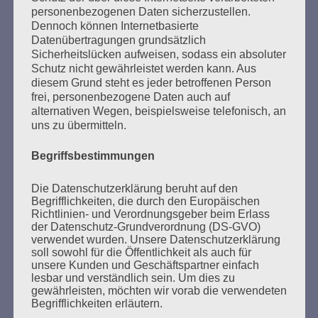
personenbezogenen Daten sicherzustellen.
Dennoch können Internetbasierte
Datenübertragungen grundsätzlich
Sicherheitslücken aufweisen, sodass ein absoluter
SUCHEN
Schutz nicht gewährleistet werden kann. Aus
NACH:
diesem Grund steht es jeder betroffenen Person
frei, personenbezogene Daten auch auf
alternativen Wegen, beispielsweise telefonisch, an
uns zu übermitteln.
Begriffsbestimmungen
MARATHONLESUNG AUS DEN
VERBRANNTEN BÜCHERN
Die Datenschutzerklärung beruht auf den
Begrifflichkeiten, die durch den Europäischen
Richtlinien- und Verordnungsgeber beim Erlass
der Datenschutz-Grundverordnung (DS-GVO)
verwendet wurden. Unsere Datenschutzerklärung
soll sowohl für die Öffentlichkeit als auch für
unsere Kunden und Geschäftspartner einfach
lesbar und verständlich sein. Um dies zu
gewährleisten, möchten wir vorab die verwendeten
Begrifflichkeiten erläutern.
Donnerstag, 21. Mai 2026, 11 – 18 Uhr