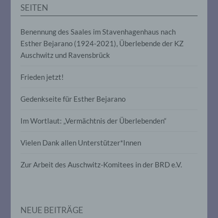
Auslesen, das Abfragen, die Verwendung,
SEITEN
die Offenlegung durch Übermittlung,
Verbreitung oder eine andere Form der
Bereitstellung, den Abgleich oder die
Benennung des Saales im Stavenhagenhaus nach
Verknüpfung, die Einschränkung, das
Esther Bejarano (1924-2021), Überlebende der KZ
Löschen oder die Vernichtung.
Auschwitz und Ravensbrück
Frieden jetzt!
d) Einschränkung der Verarbeitung
Gedenkseite für Esther Bejarano
Einschränkung der Verarbeitung ist die
Markierung gespeicherter
personenbezogener Daten mit dem Ziel,
Im Wortlaut: „Vermächtnis der Überlebenden“
ihre künftige Verarbeitung einzuschränken.
Vielen Dank allen Unterstützer*Innen
e) Profiling
Zur Arbeit des Auschwitz-Komitees in der BRD e.V.
Profiling ist jede Art der automatisierten
Verarbeitung personenbezogener Daten,
die darin besteht, dass diese
personenbezogenen Daten verwendet
NEUE BEITRÄGE
werden, um bestimmte persönliche