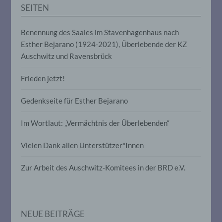
Auslesen, das Abfragen, die Verwendung,
SEITEN
die Offenlegung durch Übermittlung,
Verbreitung oder eine andere Form der
Bereitstellung, den Abgleich oder die
Benennung des Saales im Stavenhagenhaus nach
Verknüpfung, die Einschränkung, das
Esther Bejarano (1924-2021), Überlebende der KZ
Löschen oder die Vernichtung.
Auschwitz und Ravensbrück
Frieden jetzt!
d) Einschränkung der Verarbeitung
Gedenkseite für Esther Bejarano
Einschränkung der Verarbeitung ist die
Markierung gespeicherter
personenbezogener Daten mit dem Ziel,
Im Wortlaut: „Vermächtnis der Überlebenden“
ihre künftige Verarbeitung einzuschränken.
Vielen Dank allen Unterstützer*Innen
e) Profiling
Zur Arbeit des Auschwitz-Komitees in der BRD e.V.
Profiling ist jede Art der automatisierten
Verarbeitung personenbezogener Daten,
die darin besteht, dass diese
personenbezogenen Daten verwendet
NEUE BEITRÄGE
werden, um bestimmte persönliche