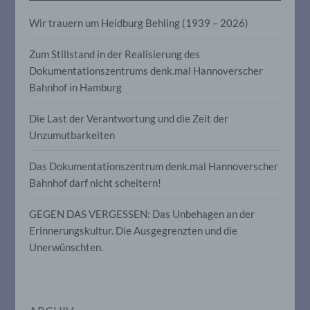
Aspekte, die sich auf eine natürliche
Person beziehen, zu bewerten,
Wir trauern um Heidburg Behling (1939 – 2026)
insbesondere, um Aspekte bezüglich
Arbeitsleistung, wirtschaftlicher Lage,
Zum Stillstand in der Realisierung des
Gesundheit, persönlicher Vorlieben,
Interessen, Zuverlässigkeit, Verhalten,
Dokumentationszentrums denk.mal Hannoverscher
Aufenthaltsort oder Ortswechsel dieser
Bahnhof in Hamburg
natürlichen Person zu analysieren oder
vorherzusagen.
Die Last der Verantwortung und die Zeit der
Unzumutbarkeiten
f) Pseudonymisierung
Das Dokumentationszentrum denk.mal Hannoverscher
Bahnhof darf nicht scheitern!
Pseudonymisierung ist die Verarbeitung
personenbezogener Daten in einer Weise,
auf welche die personenbezogenen Daten
GEGEN DAS VERGESSEN: Das Unbehagen an der
ohne Hinzuziehung zusätzlicher
Erinnerungskultur. Die Ausgegrenzten und die
Informationen nicht mehr einer
spezifischen betroffenen Person
Unerwünschten.
zugeordnet werden können, sofern diese
zusätzlichen Informationen gesondert
aufbewahrt werden und technischen und
organisatorischen Maßnahmen
unterliegen, die gewährleisten, dass die