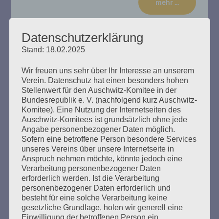
mehr ...
Datenschutzerklärung
Stand: 18.02.2025
14. Verhandlungstag, Dienstag,
Wir freuen uns sehr über Ihr Interesse an unserem
17.01.2020
Verein. Datenschutz hat einen besonders hohen
Stellenwert für den Auschwitz-Komitee in der
Erstellt am
17. Januar 2020
Bundesrepublik e. V. (nachfolgend kurz Auschwitz-
Komitee). Eine Nutzung der Internetseiten des
Auschwitz-Komitees ist grundsätzlich ohne jede
Zu Beginn der Sitzung erklärte die Richterin, dass der
Angabe personenbezogener Daten möglich.
Befangenheitsantrag von Rechtsanwalt Waterkamp
Sofern eine betroffene Person besondere Services
gegen den Gutachter Stefan Hördler abgewiesen wird. Es
unseres Vereins über unsere Internetseite in
gebe keine Gründe Misstrauen in die Unparteilichkeit des
Anspruch nehmen möchte, könnte jedoch eine
Sachverständigeren zu haben. So widerspreche Hördler
Verarbeitung personenbezogener Daten
nicht der Aussage von Bruno D., wonach sich dieser
erforderlich werden. Ist die Verarbeitung
nicht freiwillig zum Wachdienst im KZ Stutthof gemeldet
personenbezogener Daten erforderlich und
habe. Das Gutachten…
besteht für eine solche Verarbeitung keine
gesetzliche Grundlage, holen wir generell eine
Einwilligung der betroffenen Person ein.