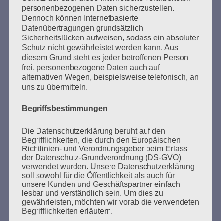
personenbezogenen Daten sicherzustellen.
Dennoch können Internetbasierte
Datenübertragungen grundsätzlich
Sicherheitslücken aufweisen, sodass ein absoluter
SUCHEN
Schutz nicht gewährleistet werden kann. Aus
NACH:
diesem Grund steht es jeder betroffenen Person
frei, personenbezogene Daten auch auf
alternativen Wegen, beispielsweise telefonisch, an
uns zu übermitteln.
Begriffsbestimmungen
MARATHONLESUNG AUS DEN
VERBRANNTEN BÜCHERN
Die Datenschutzerklärung beruht auf den
Begrifflichkeiten, die durch den Europäischen
Richtlinien- und Verordnungsgeber beim Erlass
der Datenschutz-Grundverordnung (DS-GVO)
verwendet wurden. Unsere Datenschutzerklärung
soll sowohl für die Öffentlichkeit als auch für
unsere Kunden und Geschäftspartner einfach
lesbar und verständlich sein. Um dies zu
gewährleisten, möchten wir vorab die verwendeten
Begrifflichkeiten erläutern.
Donnerstag, 21. Mai 2026, 11 – 18 Uhr