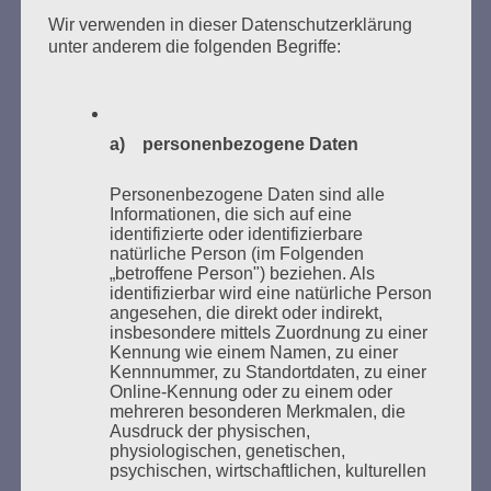
Zum 26. Mal gibt es eine Marathonlesung anlässlich
Wir verwenden in dieser Datenschutzerklärung
des Gedenkens an die Verbrennung von Büchern am
unter anderem die folgenden Begriffe:
Kaifu-Ufer – genau an dem Ort, wo im Mai 1933 NS-
Studentenorganisationen und Burschenschaftler
Bücher verbrannten.
a) personenbezogene Daten
Weitere Informationen:
lesezeichen-setzen.de
Personenbezogene Daten sind alle
Informationen, die sich auf eine
identifizierte oder identifizierbare
natürliche Person (im Folgenden
„betroffene Person") beziehen. Als
identifizierbar wird eine natürliche Person
GEDENKEN UND ERINNERN BEGINNT IN
angesehen, die direkt oder indirekt,
UNSERER NACHBARSCHAFT
insbesondere mittels Zuordnung zu einer
Kennung wie einem Namen, zu einer
Kennnummer, zu Standortdaten, zu einer
Online-Kennung oder zu einem oder
mehreren besonderen Merkmalen, die
Ausdruck der physischen,
physiologischen, genetischen,
psychischen, wirtschaftlichen, kulturellen
oder sozialen Identität dieser natürlichen