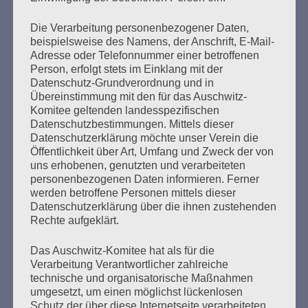
mehr ...
Die Verarbeitung personenbezogener Daten,
beispielsweise des Namens, der Anschrift, E-Mail-
Adresse oder Telefonnummer einer betroffenen
Person, erfolgt stets im Einklang mit der
Seitennummerierung
Zurück
26
Weiter
Datenschutz-Grundverordnung und in
der
Übereinstimmung mit den für das Auschwitz-
Komitee geltenden landesspezifischen
Beiträge
Datenschutzbestimmungen. Mittels dieser
Datenschutzerklärung möchte unser Verein die
Öffentlichkeit über Art, Umfang und Zweck der von
uns erhobenen, genutzten und verarbeiteten
Bitte, bitte schweigt nicht, wenn ihr Unrecht seht.
personenbezogenen Daten informieren. Ferner
Seid solidarisch! Helft einander! Achtet auf die
werden betroffene Personen mittels dieser
Schwächsten!
Datenschutzerklärung über die ihnen zustehenden
Bleibt mutig! Ich vertraue auf die Jugend, ich
Rechte aufgeklärt.
vertraue auf euch!
Nie wieder Faschismus – nie wieder Krieg!
Das Auschwitz-Komitee hat als für die
Verarbeitung Verantwortlicher zahlreiche
Esther Bejarano - 3. Mai 2021
technische und organisatorische Maßnahmen
umgesetzt, um einen möglichst lückenlosen
Schutz der über diese Internetseite verarbeiteten