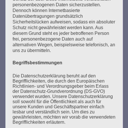
personenbezogenen Daten sicherzustellen.
Dennoch können Internetbasierte
Datenübertragungen grundsätzlich
Sicherheitslücken aufweisen, sodass ein absoluter
SUCHEN
Schutz nicht gewährleistet werden kann. Aus
NACH:
diesem Grund steht es jeder betroffenen Person
frei, personenbezogene Daten auch auf
alternativen Wegen, beispielsweise telefonisch, an
uns zu übermitteln.
Begriffsbestimmungen
MARATHONLESUNG AUS DEN
VERBRANNTEN BÜCHERN
Die Datenschutzerklärung beruht auf den
Begrifflichkeiten, die durch den Europäischen
Richtlinien- und Verordnungsgeber beim Erlass
der Datenschutz-Grundverordnung (DS-GVO)
verwendet wurden. Unsere Datenschutzerklärung
soll sowohl für die Öffentlichkeit als auch für
unsere Kunden und Geschäftspartner einfach
lesbar und verständlich sein. Um dies zu
gewährleisten, möchten wir vorab die verwendeten
Begrifflichkeiten erläutern.
Donnerstag, 21. Mai 2026, 11 – 18 Uhr