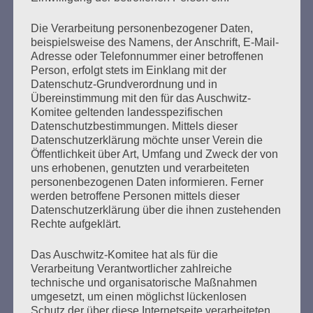
mehr ...
Die Verarbeitung personenbezogener Daten,
beispielsweise des Namens, der Anschrift, E-Mail-
Adresse oder Telefonnummer einer betroffenen
Person, erfolgt stets im Einklang mit der
Seitennummerierung
Zurück
26
Weiter
Datenschutz-Grundverordnung und in
der
Übereinstimmung mit den für das Auschwitz-
Komitee geltenden landesspezifischen
Beiträge
Datenschutzbestimmungen. Mittels dieser
Datenschutzerklärung möchte unser Verein die
Öffentlichkeit über Art, Umfang und Zweck der von
uns erhobenen, genutzten und verarbeiteten
Der 8. Mai ist ein Tag der Hoffnung, ein Tag des
personenbezogenen Daten informieren. Ferner
Nachdenkens!
werden betroffene Personen mittels dieser
Datenschutzerklärung über die ihnen zustehenden
Esther Bejarano - 26. Januar 2020
Rechte aufgeklärt.
Das Auschwitz-Komitee hat als für die
Verarbeitung Verantwortlicher zahlreiche
technische und organisatorische Maßnahmen
umgesetzt, um einen möglichst lückenlosen
Schutz der über diese Internetseite verarbeiteten