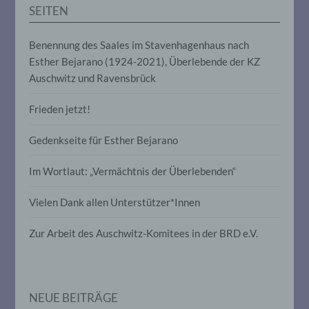
Auslesen, das Abfragen, die Verwendung,
SEITEN
die Offenlegung durch Übermittlung,
Verbreitung oder eine andere Form der
Bereitstellung, den Abgleich oder die
Benennung des Saales im Stavenhagenhaus nach
Verknüpfung, die Einschränkung, das
Esther Bejarano (1924-2021), Überlebende der KZ
Löschen oder die Vernichtung.
Auschwitz und Ravensbrück
Frieden jetzt!
d) Einschränkung der Verarbeitung
Gedenkseite für Esther Bejarano
Einschränkung der Verarbeitung ist die
Markierung gespeicherter
personenbezogener Daten mit dem Ziel,
Im Wortlaut: „Vermächtnis der Überlebenden“
ihre künftige Verarbeitung einzuschränken.
Vielen Dank allen Unterstützer*Innen
e) Profiling
Zur Arbeit des Auschwitz-Komitees in der BRD e.V.
Profiling ist jede Art der automatisierten
Verarbeitung personenbezogener Daten,
die darin besteht, dass diese
personenbezogenen Daten verwendet
NEUE BEITRÄGE
werden, um bestimmte persönliche