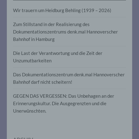
Aspekte, die sich auf eine natürliche
Person beziehen, zu bewerten,
Wir trauern um Heidburg Behling (1939 – 2026)
insbesondere, um Aspekte bezüglich
Arbeitsleistung, wirtschaftlicher Lage,
Zum Stillstand in der Realisierung des
Gesundheit, persönlicher Vorlieben,
Interessen, Zuverlässigkeit, Verhalten,
Dokumentationszentrums denk.mal Hannoverscher
Aufenthaltsort oder Ortswechsel dieser
Bahnhof in Hamburg
natürlichen Person zu analysieren oder
vorherzusagen.
Die Last der Verantwortung und die Zeit der
Unzumutbarkeiten
f) Pseudonymisierung
Das Dokumentationszentrum denk.mal Hannoverscher
Bahnhof darf nicht scheitern!
Pseudonymisierung ist die Verarbeitung
personenbezogener Daten in einer Weise,
auf welche die personenbezogenen Daten
GEGEN DAS VERGESSEN: Das Unbehagen an der
ohne Hinzuziehung zusätzlicher
Erinnerungskultur. Die Ausgegrenzten und die
Informationen nicht mehr einer
spezifischen betroffenen Person
Unerwünschten.
zugeordnet werden können, sofern diese
zusätzlichen Informationen gesondert
aufbewahrt werden und technischen und
organisatorischen Maßnahmen
unterliegen, die gewährleisten, dass die