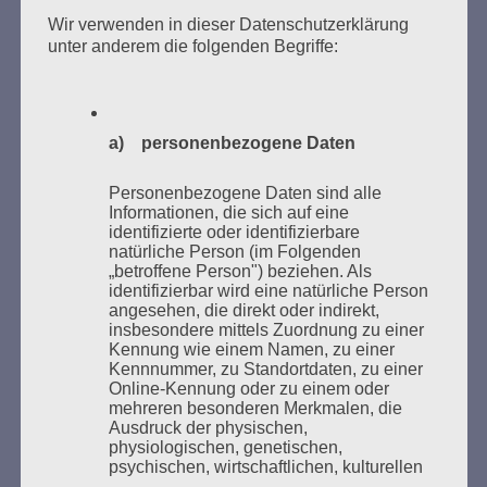
Zum 26. Mal gibt es eine Marathonlesung anlässlich
Wir verwenden in dieser Datenschutzerklärung
des Gedenkens an die Verbrennung von Büchern am
unter anderem die folgenden Begriffe:
Kaifu-Ufer – genau an dem Ort, wo im Mai 1933 NS-
Studentenorganisationen und Burschenschaftler
Bücher verbrannten.
a) personenbezogene Daten
Weitere Informationen:
lesezeichen-setzen.de
Personenbezogene Daten sind alle
Informationen, die sich auf eine
identifizierte oder identifizierbare
natürliche Person (im Folgenden
„betroffene Person") beziehen. Als
identifizierbar wird eine natürliche Person
GEDENKEN UND ERINNERN BEGINNT IN
angesehen, die direkt oder indirekt,
UNSERER NACHBARSCHAFT
insbesondere mittels Zuordnung zu einer
Kennung wie einem Namen, zu einer
Kennnummer, zu Standortdaten, zu einer
Online-Kennung oder zu einem oder
mehreren besonderen Merkmalen, die
Ausdruck der physischen,
physiologischen, genetischen,
psychischen, wirtschaftlichen, kulturellen
oder sozialen Identität dieser natürlichen