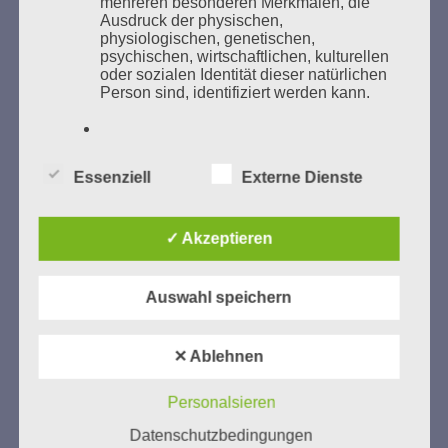
mehreren besonderen Merkmalen, die
Ausdruck der physischen,
GEDENKEN UND ERINNERN BEGINNT IN
physiologischen, genetischen,
UNSERER NACHBARSCHAFT
psychischen, wirtschaftlichen, kulturellen
oder sozialen Identität dieser natürlichen
Person sind, identifiziert werden kann.
b) betroffene Person
Essenziell
Externe Dienste
Betroffene Person ist jede identifizierte
oder identifizierbare natürliche Person,
deren personenbezogene Daten von dem
✓ Akzeptieren
für die Verarbeitung Verantwortlichen
Zum 13. Monat des Gedenkens in Hamburg-
verarbeitet werden.
Eimsbüttel
Auswahl speichern
Gedenken als Erinnerung für eine Zukunft, die ein
c) Verarbeitung
Leben in Menschenwürde garantiert.
Steffi Wittenberg
✕ Ablehnen
Vom 20. April bis 14. Juni 2026
Verarbeitung ist jeder mit oder ohne Hilfe
automatisierter Verfahren ausgeführte
Personalsieren
Weitere Informationen:
gedenken-eimsbuettel.de
Vorgang oder jede solche Vorgangsreihe
Datenschutzbedingungen
im Zusammenhang mit