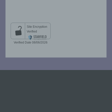
beziehungsweise können die bestimmten
Kriterien seiner Benennung nach dem
Unionsrecht oder dem Recht der
Mitgliedstaaten vorgesehen werden.
h) Auftragsverarbeiter
Auftragsverarbeiter ist eine natürliche oder
juristische Person, Behörde, Einrichtung
oder andere Stelle, die personenbezogene
Daten im Auftrag des Verantwortlichen
verarbeitet.
i) Empfänger
Empfänger ist eine natürliche oder
juristische Person, Behörde, Einrichtung
oder andere Stelle, der personenbezogene
Daten offengelegt werden, unabhängig
davon, ob es sich bei ihr um einen Dritten
handelt oder nicht. Behörden, die im