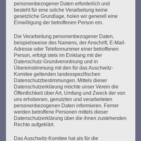
personenbezogener Daten erforderlich und
besteht für eine solche Verarbeitung keine
Der französische Überlebende Henri Zajdenwerger, 92
gesetzliche Grundlage, holen wir generell eine
Jahre alt, wohnhaft in Paris, sagt als Zeuge aus. Seine
Einwilligung der betroffenen Person ein.
Aussage wird von einer Dolmetscherin übersetzt. Henri
Zajdenwerger wurde im Mai 1944 über Drancy zunächst
Die Verarbeitung personenbezogener Daten,
in das KZ Kaunas und weiter in ein Gefängnis nach Tallin
beispielsweise des Namens, der Anschrift, E-Mail-
verschleppt. Von dort kam er per Schiff nach Danzig und
Adresse oder Telefonnummer einer betroffenen
Ende August 1944…
Person, erfolgt stets im Einklang mit der
Datenschutz-Grundverordnung und in
Übereinstimmung mit den für das Auschwitz-
mehr ...
Komitee geltenden landesspezifischen
Datenschutzbestimmungen. Mittels dieser
Datenschutzerklärung möchte unser Verein die
Öffentlichkeit über Art, Umfang und Zweck der von
Seitennummerierung
uns erhobenen, genutzten und verarbeiteten
Zurück
25
Weiter
personenbezogenen Daten informieren. Ferner
der
werden betroffene Personen mittels dieser
Datenschutzerklärung über die ihnen zustehenden
Beiträge
Rechte aufgeklärt.
Das Auschwitz-Komitee hat als für die