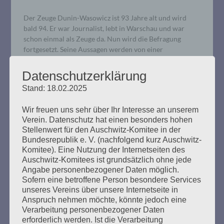
Der Zeuge Dunin-Wasowicz ist 93 Jahre alt und wird
bald 94. Er war Journalist, lebt in Warschau und war
schon einmal als Zeuge da. Nun wird die Befragung
fortgesetzt. Seine Aussagen werden von einer
Dolmetscherin aus dem Polnischen übersetzt. Der
Verteidiger Waterkamp kündigte Fragen an („Nichts
Datenschutzerklärung
Schlimmes, keine Angst“). Er fragte nach dem „Netzwerk“,
Stand: 18.02.2025
welches…
Wir freuen uns sehr über Ihr Interesse an unserem
mehr ...
Verein. Datenschutz hat einen besonders hohen
Stellenwert für den Auschwitz-Komitee in der
Bundesrepublik e. V. (nachfolgend kurz Auschwitz-
Komitee). Eine Nutzung der Internetseiten des
Auschwitz-Komitees ist grundsätzlich ohne jede
Angabe personenbezogener Daten möglich.
18. Verhandlungstag, Mittwoch,
Sofern eine betroffene Person besondere Services
unseres Vereins über unsere Internetseite in
05.02.2020
Anspruch nehmen möchte, könnte jedoch eine
Verarbeitung personenbezogener Daten
Erstellt am
5. Februar 2020
erforderlich werden. Ist die Verarbeitung