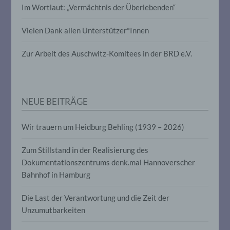
Im Wortlaut: „Vermächtnis der Überlebenden“
Verarbeitung personenbezogener Daten,
die darin besteht, dass diese
personenbezogenen Daten verwendet
Vielen Dank allen Unterstützer*Innen
werden, um bestimmte persönliche
Aspekte, die sich auf eine natürliche
Zur Arbeit des Auschwitz-Komitees in der BRD e.V.
Person beziehen, zu bewerten,
insbesondere, um Aspekte bezüglich
Arbeitsleistung, wirtschaftlicher Lage,
Gesundheit, persönlicher Vorlieben,
Interessen, Zuverlässigkeit, Verhalten,
Aufenthaltsort oder Ortswechsel dieser
NEUE BEITRÄGE
natürlichen Person zu analysieren oder
vorherzusagen.
Wir trauern um Heidburg Behling (1939 – 2026)
Zum Stillstand in der Realisierung des
f) Pseudonymisierung
Dokumentationszentrums denk.mal Hannoverscher
Bahnhof in Hamburg
Pseudonymisierung ist die Verarbeitung
personenbezogener Daten in einer Weise,
auf welche die personenbezogenen Daten
Die Last der Verantwortung und die Zeit der
ohne Hinzuziehung zusätzlicher
Unzumutbarkeiten
Informationen nicht mehr einer
spezifischen betroffenen Person