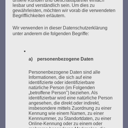
unsere Kunden und Geschäftspartner einfach
VERBRANNTEN BÜCHERN
lesbar und verständlich sein. Um dies zu
gewährleisten, möchten wir vorab die verwendeten
Begrifflichkeiten erläutern.
Wir verwenden in dieser Datenschutzerklärung
unter anderem die folgenden Begriffe:
Donnerstag, 21. Mai 2026, 11 – 18 Uhr
a) personenbezogene Daten
Zum 26. Mal gibt es eine Marathonlesung anlässlich
des Gedenkens an die Verbrennung von Büchern am
Personenbezogene Daten sind alle
Informationen, die sich auf eine
Kaifu-Ufer – genau an dem Ort, wo im Mai 1933 NS-
identifizierte oder identifizierbare
Studentenorganisationen und Burschenschaftler
natürliche Person (im Folgenden
Bücher verbrannten.
„betroffene Person") beziehen. Als
identifizierbar wird eine natürliche Person
angesehen, die direkt oder indirekt,
Weitere Informationen:
lesezeichen-setzen.de
insbesondere mittels Zuordnung zu einer
Kennung wie einem Namen, zu einer
Kennnummer, zu Standortdaten, zu einer
Online-Kennung oder zu einem oder