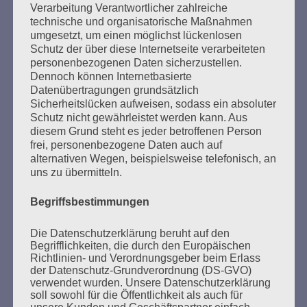
Verarbeitung Verantwortlicher zahlreiche
Der 8. Mai ist ein Tag der Hoffnung, ein Tag des
technische und organisatorische Maßnahmen
Nachdenkens!
umgesetzt, um einen möglichst lückenlosen
Schutz der über diese Internetseite verarbeiteten
Esther Bejarano - 26. Januar 2020
personenbezogenen Daten sicherzustellen.
Dennoch können Internetbasierte
Datenübertragungen grundsätzlich
Sicherheitslücken aufweisen, sodass ein absoluter
Schutz nicht gewährleistet werden kann. Aus
diesem Grund steht es jeder betroffenen Person
frei, personenbezogene Daten auch auf
alternativen Wegen, beispielsweise telefonisch, an
uns zu übermitteln.
Begriffsbestimmungen
SUCHEN
NACH:
Die Datenschutzerklärung beruht auf den
Begrifflichkeiten, die durch den Europäischen
Richtlinien- und Verordnungsgeber beim Erlass
der Datenschutz-Grundverordnung (DS-GVO)
verwendet wurden. Unsere Datenschutzerklärung
soll sowohl für die Öffentlichkeit als auch für
MARATHONLESUNG AUS DEN