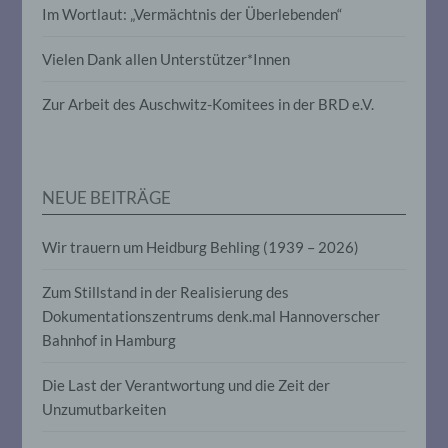
Im Wortlaut: „Vermächtnis der Überlebenden“
Verarbeitung personenbezogener Daten,
die darin besteht, dass diese
personenbezogenen Daten verwendet
Vielen Dank allen Unterstützer*Innen
werden, um bestimmte persönliche
Aspekte, die sich auf eine natürliche
Zur Arbeit des Auschwitz-Komitees in der BRD e.V.
Person beziehen, zu bewerten,
insbesondere, um Aspekte bezüglich
Arbeitsleistung, wirtschaftlicher Lage,
Gesundheit, persönlicher Vorlieben,
Interessen, Zuverlässigkeit, Verhalten,
Aufenthaltsort oder Ortswechsel dieser
NEUE BEITRÄGE
natürlichen Person zu analysieren oder
vorherzusagen.
Wir trauern um Heidburg Behling (1939 – 2026)
Zum Stillstand in der Realisierung des
f) Pseudonymisierung
Dokumentationszentrums denk.mal Hannoverscher
Bahnhof in Hamburg
Pseudonymisierung ist die Verarbeitung
personenbezogener Daten in einer Weise,
auf welche die personenbezogenen Daten
Die Last der Verantwortung und die Zeit der
ohne Hinzuziehung zusätzlicher
Unzumutbarkeiten
Informationen nicht mehr einer
spezifischen betroffenen Person