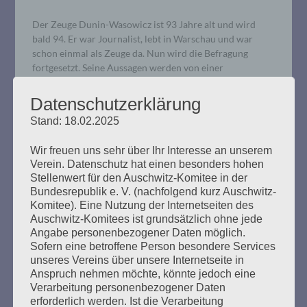
Der Zeuge Dunin-Wasowicz ist 93 Jahre alt und wird
bald 94. Er war Journalist, lebt in Warschau und war
schon einmal als Zeuge da. Nun wird die Befragung
fortgesetzt. Seine Aussagen werden von einer
Dolmetscherin aus dem Polnischen übersetzt. Der
Verteidiger Waterkamp kündigte Fragen an („Nichts
Datenschutzerklärung
Schlimmes, keine Angst“). Er fragte nach dem „Netzwerk“,
Stand: 18.02.2025
welches…
Wir freuen uns sehr über Ihr Interesse an unserem
mehr ...
Verein. Datenschutz hat einen besonders hohen
Stellenwert für den Auschwitz-Komitee in der
Bundesrepublik e. V. (nachfolgend kurz Auschwitz-
Komitee). Eine Nutzung der Internetseiten des
Auschwitz-Komitees ist grundsätzlich ohne jede
Angabe personenbezogener Daten möglich.
18. Verhandlungstag, Mittwoch,
Sofern eine betroffene Person besondere Services
unseres Vereins über unsere Internetseite in
05.02.2020
Anspruch nehmen möchte, könnte jedoch eine
Verarbeitung personenbezogener Daten
Erstellt am
5. Februar 2020
erforderlich werden. Ist die Verarbeitung