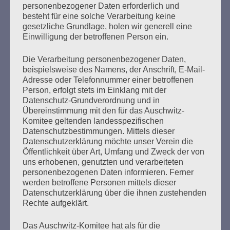
personenbezogener Daten erforderlich und
besteht für eine solche Verarbeitung keine
Der französische Überlebende Henri Zajdenwerger, 92
gesetzliche Grundlage, holen wir generell eine
Jahre alt, wohnhaft in Paris, sagt als Zeuge aus. Seine
Einwilligung der betroffenen Person ein.
Aussage wird von einer Dolmetscherin übersetzt. Henri
Zajdenwerger wurde im Mai 1944 über Drancy zunächst
Die Verarbeitung personenbezogener Daten,
in das KZ Kaunas und weiter in ein Gefängnis nach Tallin
beispielsweise des Namens, der Anschrift, E-Mail-
verschleppt. Von dort kam er per Schiff nach Danzig und
Adresse oder Telefonnummer einer betroffenen
Ende August 1944…
Person, erfolgt stets im Einklang mit der
Datenschutz-Grundverordnung und in
Übereinstimmung mit den für das Auschwitz-
mehr ...
Komitee geltenden landesspezifischen
Datenschutzbestimmungen. Mittels dieser
Datenschutzerklärung möchte unser Verein die
Öffentlichkeit über Art, Umfang und Zweck der von
Seitennummerierung
uns erhobenen, genutzten und verarbeiteten
Zurück
25
Weiter
personenbezogenen Daten informieren. Ferner
der
werden betroffene Personen mittels dieser
Datenschutzerklärung über die ihnen zustehenden
Beiträge
Rechte aufgeklärt.
Das Auschwitz-Komitee hat als für die