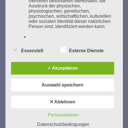
mehreren besonderen Merkmalen, die
Ausdruck der physischen,
GEDENKEN UND ERINNERN BEGINNT IN
physiologischen, genetischen,
UNSERER NACHBARSCHAFT
psychischen, wirtschaftlichen, kulturellen
oder sozialen Identität dieser natürlichen
Person sind, identifiziert werden kann.
b) betroffene Person
Essenziell
Externe Dienste
Betroffene Person ist jede identifizierte
oder identifizierbare natürliche Person,
deren personenbezogene Daten von dem
✓ Akzeptieren
für die Verarbeitung Verantwortlichen
Zum 13. Monat des Gedenkens in Hamburg-
verarbeitet werden.
Eimsbüttel
Auswahl speichern
Gedenken als Erinnerung für eine Zukunft, die ein
c) Verarbeitung
Leben in Menschenwürde garantiert.
Steffi Wittenberg
✕ Ablehnen
Vom 20. April bis 14. Juni 2026
Verarbeitung ist jeder mit oder ohne Hilfe
automatisierter Verfahren ausgeführte
Personalsieren
Weitere Informationen:
gedenken-eimsbuettel.de
Vorgang oder jede solche Vorgangsreihe
Datenschutzbedingungen
im Zusammenhang mit