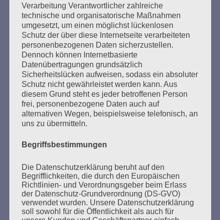
Verarbeitung Verantwortlicher zahlreiche
Solidarisch gegen den Hass. Wir sagen: Wir sind
technische und organisatorische Maßnahmen
nicht allein. Wir sind viele. Macht mit, denn wer
umgesetzt, um einen möglichst lückenlosen
schweigt, stimmt zu! Wegsehen ändert nichts.
Schutz der über diese Internetseite verarbeiteten
Schaut hin – handelt!
personenbezogenen Daten sicherzustellen.
Dennoch können Internetbasierte
Esther Bejarano - 5. Februar 2017
Datenübertragungen grundsätzlich
Sicherheitslücken aufweisen, sodass ein absoluter
Schutz nicht gewährleistet werden kann. Aus
diesem Grund steht es jeder betroffenen Person
frei, personenbezogene Daten auch auf
alternativen Wegen, beispielsweise telefonisch, an
uns zu übermitteln.
Begriffsbestimmungen
SUCHEN
NACH:
Die Datenschutzerklärung beruht auf den
Begrifflichkeiten, die durch den Europäischen
Richtlinien- und Verordnungsgeber beim Erlass
der Datenschutz-Grundverordnung (DS-GVO)
verwendet wurden. Unsere Datenschutzerklärung
soll sowohl für die Öffentlichkeit als auch für
MARATHONLESUNG AUS DEN