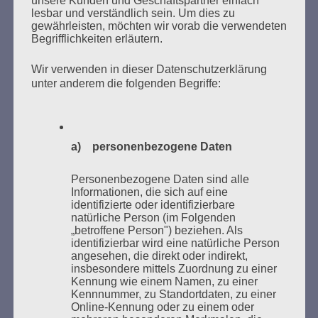
unsere Kunden und Geschäftspartner einfach
VERBRANNTEN BÜCHERN
lesbar und verständlich sein. Um dies zu
gewährleisten, möchten wir vorab die verwendeten
Begrifflichkeiten erläutern.
Wir verwenden in dieser Datenschutzerklärung
unter anderem die folgenden Begriffe:
Donnerstag, 21. Mai 2026, 11 – 18 Uhr
a) personenbezogene Daten
Zum 26. Mal gibt es eine Marathonlesung anlässlich
des Gedenkens an die Verbrennung von Büchern am
Personenbezogene Daten sind alle
Informationen, die sich auf eine
Kaifu-Ufer – genau an dem Ort, wo im Mai 1933 NS-
identifizierte oder identifizierbare
Studentenorganisationen und Burschenschaftler
natürliche Person (im Folgenden
Bücher verbrannten.
„betroffene Person") beziehen. Als
identifizierbar wird eine natürliche Person
angesehen, die direkt oder indirekt,
Weitere Informationen:
lesezeichen-setzen.de
insbesondere mittels Zuordnung zu einer
Kennung wie einem Namen, zu einer
Kennnummer, zu Standortdaten, zu einer
Online-Kennung oder zu einem oder