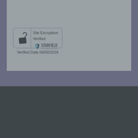
beziehungsweise können die bestimmten
Kriterien seiner Benennung nach dem
Unionsrecht oder dem Recht der
Mitgliedstaaten vorgesehen werden.
h) Auftragsverarbeiter
Auftragsverarbeiter ist eine natürliche oder
juristische Person, Behörde, Einrichtung
oder andere Stelle, die personenbezogene
Daten im Auftrag des Verantwortlichen
verarbeitet.
i) Empfänger
Empfänger ist eine natürliche oder
juristische Person, Behörde, Einrichtung
oder andere Stelle, der personenbezogene
Daten offengelegt werden, unabhängig
davon, ob es sich bei ihr um einen Dritten
handelt oder nicht. Behörden, die im