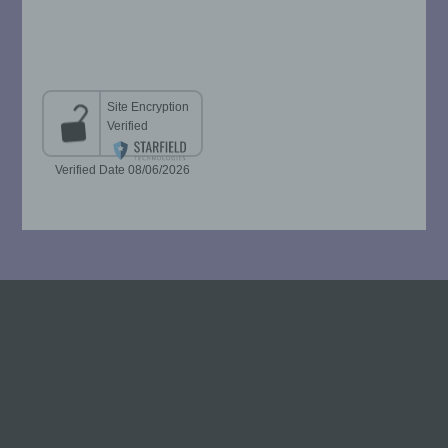
beziehungsweise können die bestimmten
Kriterien seiner Benennung nach dem
Unionsrecht oder dem Recht der
Mitgliedstaaten vorgesehen werden.
h) Auftragsverarbeiter
Auftragsverarbeiter ist eine natürliche oder
juristische Person, Behörde, Einrichtung
oder andere Stelle, die personenbezogene
Daten im Auftrag des Verantwortlichen
verarbeitet.
i) Empfänger
Empfänger ist eine natürliche oder
juristische Person, Behörde, Einrichtung
oder andere Stelle, der personenbezogene
Daten offengelegt werden, unabhängig
davon, ob es sich bei ihr um einen Dritten
handelt oder nicht. Behörden, die im