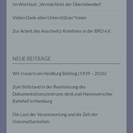
Im Wortlaut: „Vermächtnis der Überlebenden“
Verarbeitung personenbezogener Daten,
die darin besteht, dass diese
personenbezogenen Daten verwendet
Vielen Dank allen Unterstützer*Innen
werden, um bestimmte persönliche
Aspekte, die sich auf eine natürliche
Zur Arbeit des Auschwitz-Komitees in der BRD e.V.
Person beziehen, zu bewerten,
insbesondere, um Aspekte bezüglich
Arbeitsleistung, wirtschaftlicher Lage,
Gesundheit, persönlicher Vorlieben,
Interessen, Zuverlässigkeit, Verhalten,
Aufenthaltsort oder Ortswechsel dieser
NEUE BEITRÄGE
natürlichen Person zu analysieren oder
vorherzusagen.
Wir trauern um Heidburg Behling (1939 – 2026)
Zum Stillstand in der Realisierung des
f) Pseudonymisierung
Dokumentationszentrums denk.mal Hannoverscher
Bahnhof in Hamburg
Pseudonymisierung ist die Verarbeitung
personenbezogener Daten in einer Weise,
auf welche die personenbezogenen Daten
Die Last der Verantwortung und die Zeit der
ohne Hinzuziehung zusätzlicher
Unzumutbarkeiten
Informationen nicht mehr einer
spezifischen betroffenen Person