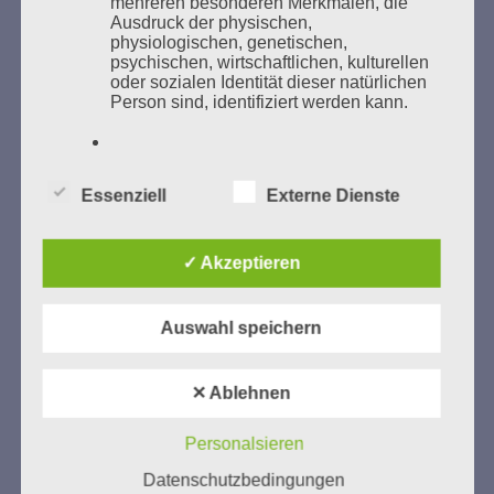
mehreren besonderen Merkmalen, die
Ausdruck der physischen,
GEDENKEN UND ERINNERN BEGINNT IN
physiologischen, genetischen,
UNSERER NACHBARSCHAFT
psychischen, wirtschaftlichen, kulturellen
oder sozialen Identität dieser natürlichen
Person sind, identifiziert werden kann.
b) betroffene Person
Essenziell
Externe Dienste
Betroffene Person ist jede identifizierte
oder identifizierbare natürliche Person,
deren personenbezogene Daten von dem
✓ Akzeptieren
für die Verarbeitung Verantwortlichen
Zum 13. Monat des Gedenkens in Hamburg-
verarbeitet werden.
Eimsbüttel
Auswahl speichern
Gedenken als Erinnerung für eine Zukunft, die ein
c) Verarbeitung
Leben in Menschenwürde garantiert.
Steffi Wittenberg
✕ Ablehnen
Vom 20. April bis 14. Juni 2026
Verarbeitung ist jeder mit oder ohne Hilfe
automatisierter Verfahren ausgeführte
Personalsieren
Weitere Informationen:
gedenken-eimsbuettel.de
Vorgang oder jede solche Vorgangsreihe
Datenschutzbedingungen
im Zusammenhang mit