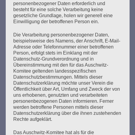
personenbezogener Daten erforderlich und
besteht für eine solche Verarbeitung keine
Der französische Überlebende Henri Zajdenwerger, 92
gesetzliche Grundlage, holen wir generell eine
Jahre alt, wohnhaft in Paris, sagt als Zeuge aus. Seine
Einwilligung der betroffenen Person ein.
Aussage wird von einer Dolmetscherin übersetzt. Henri
Zajdenwerger wurde im Mai 1944 über Drancy zunächst
Die Verarbeitung personenbezogener Daten,
in das KZ Kaunas und weiter in ein Gefängnis nach Tallin
beispielsweise des Namens, der Anschrift, E-Mail-
verschleppt. Von dort kam er per Schiff nach Danzig und
Adresse oder Telefonnummer einer betroffenen
Ende August 1944…
Person, erfolgt stets im Einklang mit der
Datenschutz-Grundverordnung und in
Übereinstimmung mit den für das Auschwitz-
mehr ...
Komitee geltenden landesspezifischen
Datenschutzbestimmungen. Mittels dieser
Datenschutzerklärung möchte unser Verein die
Öffentlichkeit über Art, Umfang und Zweck der von
Seitennummerierung
uns erhobenen, genutzten und verarbeiteten
Zurück
25
Weiter
personenbezogenen Daten informieren. Ferner
der
werden betroffene Personen mittels dieser
Datenschutzerklärung über die ihnen zustehenden
Beiträge
Rechte aufgeklärt.
Das Auschwitz-Komitee hat als für die