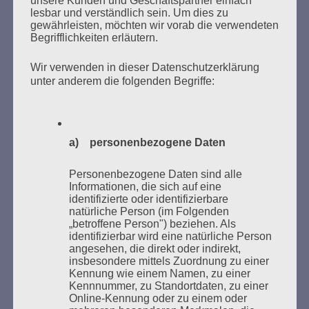
unsere Kunden und Geschäftspartner einfach
VERBRANNTEN BÜCHERN
lesbar und verständlich sein. Um dies zu
gewährleisten, möchten wir vorab die verwendeten
Begrifflichkeiten erläutern.
Wir verwenden in dieser Datenschutzerklärung
unter anderem die folgenden Begriffe:
Donnerstag, 21. Mai 2026, 11 – 18 Uhr
a) personenbezogene Daten
Zum 26. Mal gibt es eine Marathonlesung anlässlich
des Gedenkens an die Verbrennung von Büchern am
Personenbezogene Daten sind alle
Informationen, die sich auf eine
Kaifu-Ufer – genau an dem Ort, wo im Mai 1933 NS-
identifizierte oder identifizierbare
Studentenorganisationen und Burschenschaftler
natürliche Person (im Folgenden
Bücher verbrannten.
„betroffene Person") beziehen. Als
identifizierbar wird eine natürliche Person
angesehen, die direkt oder indirekt,
Weitere Informationen:
lesezeichen-setzen.de
insbesondere mittels Zuordnung zu einer
Kennung wie einem Namen, zu einer
Kennnummer, zu Standortdaten, zu einer
Online-Kennung oder zu einem oder