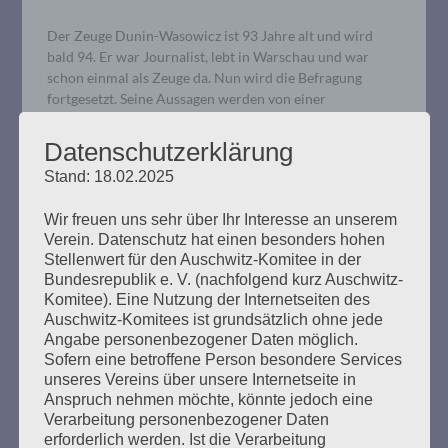
Der Zeuge Dunin-Wasowicz ist 93 Jahre alt und wird
bald 94. Er war Journalist, lebt in Warschau und war
schon einmal als Zeuge da. Nun wird die Befragung
fortgesetzt. Seine Aussagen werden von einer
Dolmetscherin aus dem Polnischen übersetzt. Der
Verteidiger Waterkamp kündigte Fragen an („Nichts
Datenschutzerklärung
Schlimmes, keine Angst“). Er fragte nach dem „Netzwerk“,
Stand: 18.02.2025
welches…
Wir freuen uns sehr über Ihr Interesse an unserem
mehr ...
Verein. Datenschutz hat einen besonders hohen
Stellenwert für den Auschwitz-Komitee in der
Bundesrepublik e. V. (nachfolgend kurz Auschwitz-
Komitee). Eine Nutzung der Internetseiten des
Auschwitz-Komitees ist grundsätzlich ohne jede
Angabe personenbezogener Daten möglich.
18. Verhandlungstag, Mittwoch,
Sofern eine betroffene Person besondere Services
unseres Vereins über unsere Internetseite in
05.02.2020
Anspruch nehmen möchte, könnte jedoch eine
Verarbeitung personenbezogener Daten
Erstellt am
5. Februar 2020
erforderlich werden. Ist die Verarbeitung