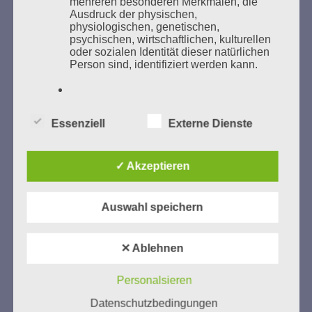
mehreren besonderen Merkmalen, die
Ausdruck der physischen,
GEDENKEN UND ERINNERN BEGINNT IN
physiologischen, genetischen,
UNSERER NACHBARSCHAFT
psychischen, wirtschaftlichen, kulturellen
oder sozialen Identität dieser natürlichen
Person sind, identifiziert werden kann.
b) betroffene Person
Essenziell
Externe Dienste
Betroffene Person ist jede identifizierte
oder identifizierbare natürliche Person,
deren personenbezogene Daten von dem
✓ Akzeptieren
für die Verarbeitung Verantwortlichen
Zum 13. Monat des Gedenkens in Hamburg-
verarbeitet werden.
Eimsbüttel
Auswahl speichern
Gedenken als Erinnerung für eine Zukunft, die ein
c) Verarbeitung
Leben in Menschenwürde garantiert.
Steffi Wittenberg
✕ Ablehnen
Vom 20. April bis 14. Juni 2026
Verarbeitung ist jeder mit oder ohne Hilfe
automatisierter Verfahren ausgeführte
Personalsieren
Weitere Informationen:
gedenken-eimsbuettel.de
Vorgang oder jede solche Vorgangsreihe
Datenschutzbedingungen
im Zusammenhang mit