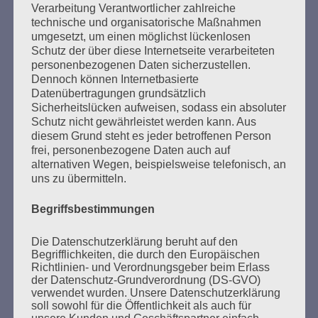
Verarbeitung Verantwortlicher zahlreiche
Aus der Erfahrung unseres Lebens sagen wir:
technische und organisatorische Maßnahmen
Nie mehr schweigen, wegsehen wie und wo auch
umgesetzt, um einen möglichst lückenlosen
immer Antisemitismus, Antiziganismus, Rassismus
Schutz der über diese Internetseite verarbeiteten
und Ausländerfeindlichkeit hervortreten!
personenbezogenen Daten sicherzustellen.
Erinnern heißt handeln!
Dennoch können Internetbasierte
Datenübertragungen grundsätzlich
Esther Bejarano
Sicherheitslücken aufweisen, sodass ein absoluter
Schutz nicht gewährleistet werden kann. Aus
diesem Grund steht es jeder betroffenen Person
frei, personenbezogene Daten auch auf
alternativen Wegen, beispielsweise telefonisch, an
uns zu übermitteln.
Begriffsbestimmungen
SUCHEN
NACH:
Die Datenschutzerklärung beruht auf den
Begrifflichkeiten, die durch den Europäischen
Richtlinien- und Verordnungsgeber beim Erlass
der Datenschutz-Grundverordnung (DS-GVO)
verwendet wurden. Unsere Datenschutzerklärung
soll sowohl für die Öffentlichkeit als auch für
MARATHONLESUNG AUS DEN