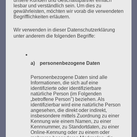
unsere Kunden und Geschäftspartner einfach
VERBRANNTEN BÜCHERN
lesbar und verständlich sein. Um dies zu
gewährleisten, möchten wir vorab die verwendeten
Begrifflichkeiten erläutern.
Wir verwenden in dieser Datenschutzerklärung
unter anderem die folgenden Begriffe:
Donnerstag, 21. Mai 2026, 11 – 18 Uhr
a) personenbezogene Daten
Zum 26. Mal gibt es eine Marathonlesung anlässlich
des Gedenkens an die Verbrennung von Büchern am
Personenbezogene Daten sind alle
Informationen, die sich auf eine
Kaifu-Ufer – genau an dem Ort, wo im Mai 1933 NS-
identifizierte oder identifizierbare
Studentenorganisationen und Burschenschaftler
natürliche Person (im Folgenden
Bücher verbrannten.
„betroffene Person") beziehen. Als
identifizierbar wird eine natürliche Person
angesehen, die direkt oder indirekt,
Weitere Informationen:
lesezeichen-setzen.de
insbesondere mittels Zuordnung zu einer
Kennung wie einem Namen, zu einer
Kennnummer, zu Standortdaten, zu einer
Online-Kennung oder zu einem oder