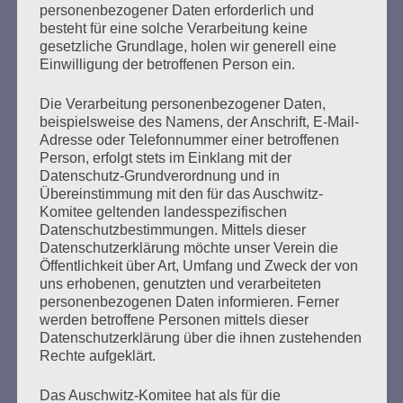
personenbezogener Daten erforderlich und
besteht für eine solche Verarbeitung keine
Der französische Überlebende Henri Zajdenwerger, 92
gesetzliche Grundlage, holen wir generell eine
Jahre alt, wohnhaft in Paris, sagt als Zeuge aus. Seine
Einwilligung der betroffenen Person ein.
Aussage wird von einer Dolmetscherin übersetzt. Henri
Zajdenwerger wurde im Mai 1944 über Drancy zunächst
Die Verarbeitung personenbezogener Daten,
in das KZ Kaunas und weiter in ein Gefängnis nach Tallin
beispielsweise des Namens, der Anschrift, E-Mail-
verschleppt. Von dort kam er per Schiff nach Danzig und
Adresse oder Telefonnummer einer betroffenen
Ende August 1944…
Person, erfolgt stets im Einklang mit der
Datenschutz-Grundverordnung und in
Übereinstimmung mit den für das Auschwitz-
mehr ...
Komitee geltenden landesspezifischen
Datenschutzbestimmungen. Mittels dieser
Datenschutzerklärung möchte unser Verein die
Öffentlichkeit über Art, Umfang und Zweck der von
Seitennummerierung
uns erhobenen, genutzten und verarbeiteten
Zurück
25
Weiter
personenbezogenen Daten informieren. Ferner
der
werden betroffene Personen mittels dieser
Datenschutzerklärung über die ihnen zustehenden
Beiträge
Rechte aufgeklärt.
Das Auschwitz-Komitee hat als für die