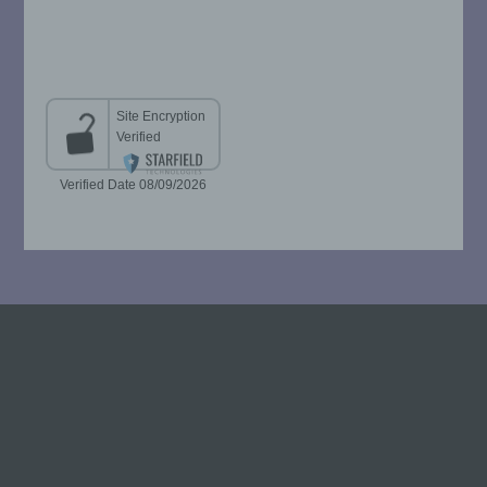
beziehungsweise können die bestimmten
Kriterien seiner Benennung nach dem
Unionsrecht oder dem Recht der
Mitgliedstaaten vorgesehen werden.
h) Auftragsverarbeiter
Auftragsverarbeiter ist eine natürliche oder
juristische Person, Behörde, Einrichtung
oder andere Stelle, die personenbezogene
Daten im Auftrag des Verantwortlichen
verarbeitet.
i) Empfänger
Empfänger ist eine natürliche oder
juristische Person, Behörde, Einrichtung
oder andere Stelle, der personenbezogene
Daten offengelegt werden, unabhängig
davon, ob es sich bei ihr um einen Dritten
handelt oder nicht. Behörden, die im