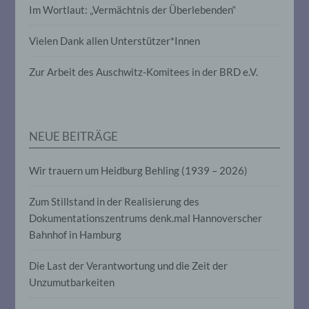
Im Wortlaut: „Vermächtnis der Überlebenden“
Verarbeitung personenbezogener Daten,
die darin besteht, dass diese
personenbezogenen Daten verwendet
Vielen Dank allen Unterstützer*Innen
werden, um bestimmte persönliche
Aspekte, die sich auf eine natürliche
Zur Arbeit des Auschwitz-Komitees in der BRD e.V.
Person beziehen, zu bewerten,
insbesondere, um Aspekte bezüglich
Arbeitsleistung, wirtschaftlicher Lage,
Gesundheit, persönlicher Vorlieben,
Interessen, Zuverlässigkeit, Verhalten,
Aufenthaltsort oder Ortswechsel dieser
NEUE BEITRÄGE
natürlichen Person zu analysieren oder
vorherzusagen.
Wir trauern um Heidburg Behling (1939 – 2026)
Zum Stillstand in der Realisierung des
f) Pseudonymisierung
Dokumentationszentrums denk.mal Hannoverscher
Bahnhof in Hamburg
Pseudonymisierung ist die Verarbeitung
personenbezogener Daten in einer Weise,
auf welche die personenbezogenen Daten
Die Last der Verantwortung und die Zeit der
ohne Hinzuziehung zusätzlicher
Unzumutbarkeiten
Informationen nicht mehr einer
spezifischen betroffenen Person