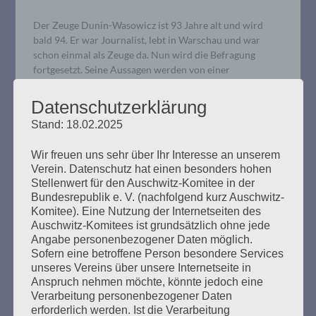
Der Zeuge Dunin-Wasowicz ist 93 Jahre alt und wird
bald 94. Er war Journalist, lebt in Warschau und war
schon einmal als Zeuge da. Nun wird die Befragung
fortgesetzt. Seine Aussagen werden von einer
Dolmetscherin aus dem Polnischen übersetzt. Der
Verteidiger Waterkamp kündigte Fragen an („Nichts
Datenschutzerklärung
Schlimmes, keine Angst“). Er fragte nach dem „Netzwerk“,
Stand: 18.02.2025
welches…
Wir freuen uns sehr über Ihr Interesse an unserem
mehr ...
Verein. Datenschutz hat einen besonders hohen
Stellenwert für den Auschwitz-Komitee in der
Bundesrepublik e. V. (nachfolgend kurz Auschwitz-
Komitee). Eine Nutzung der Internetseiten des
Auschwitz-Komitees ist grundsätzlich ohne jede
Angabe personenbezogener Daten möglich.
18. Verhandlungstag, Mittwoch,
Sofern eine betroffene Person besondere Services
unseres Vereins über unsere Internetseite in
05.02.2020
Anspruch nehmen möchte, könnte jedoch eine
Verarbeitung personenbezogener Daten
Erstellt am
5. Februar 2020
erforderlich werden. Ist die Verarbeitung