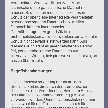
Verarbeitung Verantwortlicher zahlreiche
Wer gegen Nazis kämpft, kann sich auf den Staat
technische und organisatorische Maßnahmen
nicht verlassen.
umgesetzt, um einen möglichst lückenlosen
Schutz der über diese Internetseite verarbeiteten
Esther Bejarano - 17. November 2015
personenbezogenen Daten sicherzustellen.
Dennoch können Internetbasierte
Datenübertragungen grundsätzlich
Sicherheitslücken aufweisen, sodass ein absoluter
Schutz nicht gewährleistet werden kann. Aus
diesem Grund steht es jeder betroffenen Person
frei, personenbezogene Daten auch auf
alternativen Wegen, beispielsweise telefonisch, an
uns zu übermitteln.
Begriffsbestimmungen
SUCHEN
NACH:
Die Datenschutzerklärung beruht auf den
Begrifflichkeiten, die durch den Europäischen
Richtlinien- und Verordnungsgeber beim Erlass
der Datenschutz-Grundverordnung (DS-GVO)
verwendet wurden. Unsere Datenschutzerklärung
soll sowohl für die Öffentlichkeit als auch für
MARATHONLESUNG AUS DEN