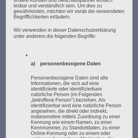
unsere Kunden und Geschäftspartner einfach
VERBRANNTEN BÜCHERN
lesbar und verständlich sein. Um dies zu
gewährleisten, möchten wir vorab die verwendeten
Begrifflichkeiten erläutern.
Wir verwenden in dieser Datenschutzerklärung
unter anderem die folgenden Begriffe:
Donnerstag, 21. Mai 2026, 11 – 18 Uhr
a) personenbezogene Daten
Zum 26. Mal gibt es eine Marathonlesung anlässlich
des Gedenkens an die Verbrennung von Büchern am
Personenbezogene Daten sind alle
Informationen, die sich auf eine
Kaifu-Ufer – genau an dem Ort, wo im Mai 1933 NS-
identifizierte oder identifizierbare
Studentenorganisationen und Burschenschaftler
natürliche Person (im Folgenden
Bücher verbrannten.
„betroffene Person") beziehen. Als
identifizierbar wird eine natürliche Person
angesehen, die direkt oder indirekt,
Weitere Informationen:
lesezeichen-setzen.de
insbesondere mittels Zuordnung zu einer
Kennung wie einem Namen, zu einer
Kennnummer, zu Standortdaten, zu einer
Online-Kennung oder zu einem oder