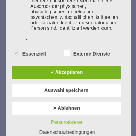
mehreren besonderen Merkmalen, die
Ausdruck der physischen,
GEDENKEN UND ERINNERN BEGINNT IN
physiologischen, genetischen,
UNSERER NACHBARSCHAFT
psychischen, wirtschaftlichen, kulturellen
oder sozialen Identität dieser natürlichen
Person sind, identifiziert werden kann.
b) betroffene Person
Essenziell
Externe Dienste
Betroffene Person ist jede identifizierte
oder identifizierbare natürliche Person,
deren personenbezogene Daten von dem
✓ Akzeptieren
für die Verarbeitung Verantwortlichen
Zum 13. Monat des Gedenkens in Hamburg-
verarbeitet werden.
Eimsbüttel
Auswahl speichern
Gedenken als Erinnerung für eine Zukunft, die ein
c) Verarbeitung
Leben in Menschenwürde garantiert.
Steffi Wittenberg
✕ Ablehnen
Vom 20. April bis 14. Juni 2026
Verarbeitung ist jeder mit oder ohne Hilfe
automatisierter Verfahren ausgeführte
Personalsieren
Weitere Informationen:
gedenken-eimsbuettel.de
Vorgang oder jede solche Vorgangsreihe
Datenschutzbedingungen
im Zusammenhang mit