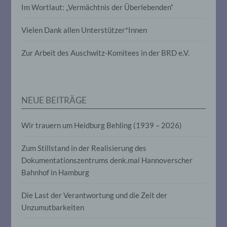
Im Wortlaut: „Vermächtnis der Überlebenden“
Verarbeitung personenbezogener Daten,
die darin besteht, dass diese
personenbezogenen Daten verwendet
Vielen Dank allen Unterstützer*Innen
werden, um bestimmte persönliche
Aspekte, die sich auf eine natürliche
Zur Arbeit des Auschwitz-Komitees in der BRD e.V.
Person beziehen, zu bewerten,
insbesondere, um Aspekte bezüglich
Arbeitsleistung, wirtschaftlicher Lage,
Gesundheit, persönlicher Vorlieben,
Interessen, Zuverlässigkeit, Verhalten,
Aufenthaltsort oder Ortswechsel dieser
NEUE BEITRÄGE
natürlichen Person zu analysieren oder
vorherzusagen.
Wir trauern um Heidburg Behling (1939 – 2026)
Zum Stillstand in der Realisierung des
f) Pseudonymisierung
Dokumentationszentrums denk.mal Hannoverscher
Bahnhof in Hamburg
Pseudonymisierung ist die Verarbeitung
personenbezogener Daten in einer Weise,
auf welche die personenbezogenen Daten
Die Last der Verantwortung und die Zeit der
ohne Hinzuziehung zusätzlicher
Unzumutbarkeiten
Informationen nicht mehr einer
spezifischen betroffenen Person