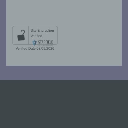
beziehungsweise können die bestimmten
Kriterien seiner Benennung nach dem
Unionsrecht oder dem Recht der
Mitgliedstaaten vorgesehen werden.
h) Auftragsverarbeiter
Auftragsverarbeiter ist eine natürliche oder
juristische Person, Behörde, Einrichtung
oder andere Stelle, die personenbezogene
Daten im Auftrag des Verantwortlichen
verarbeitet.
i) Empfänger
Empfänger ist eine natürliche oder
juristische Person, Behörde, Einrichtung
oder andere Stelle, der personenbezogene
Daten offengelegt werden, unabhängig
davon, ob es sich bei ihr um einen Dritten
handelt oder nicht. Behörden, die im