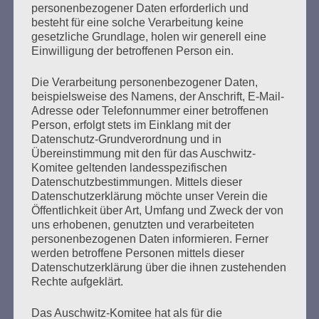
personenbezogener Daten erforderlich und
besteht für eine solche Verarbeitung keine
Der französische Überlebende Henri Zajdenwerger, 92
gesetzliche Grundlage, holen wir generell eine
Jahre alt, wohnhaft in Paris, sagt als Zeuge aus. Seine
Einwilligung der betroffenen Person ein.
Aussage wird von einer Dolmetscherin übersetzt. Henri
Zajdenwerger wurde im Mai 1944 über Drancy zunächst
Die Verarbeitung personenbezogener Daten,
in das KZ Kaunas und weiter in ein Gefängnis nach Tallin
beispielsweise des Namens, der Anschrift, E-Mail-
verschleppt. Von dort kam er per Schiff nach Danzig und
Adresse oder Telefonnummer einer betroffenen
Ende August 1944…
Person, erfolgt stets im Einklang mit der
Datenschutz-Grundverordnung und in
Übereinstimmung mit den für das Auschwitz-
mehr ...
Komitee geltenden landesspezifischen
Datenschutzbestimmungen. Mittels dieser
Datenschutzerklärung möchte unser Verein die
Öffentlichkeit über Art, Umfang und Zweck der von
Seitennummerierung
uns erhobenen, genutzten und verarbeiteten
Zurück
25
Weiter
personenbezogenen Daten informieren. Ferner
der
werden betroffene Personen mittels dieser
Datenschutzerklärung über die ihnen zustehenden
Beiträge
Rechte aufgeklärt.
Das Auschwitz-Komitee hat als für die