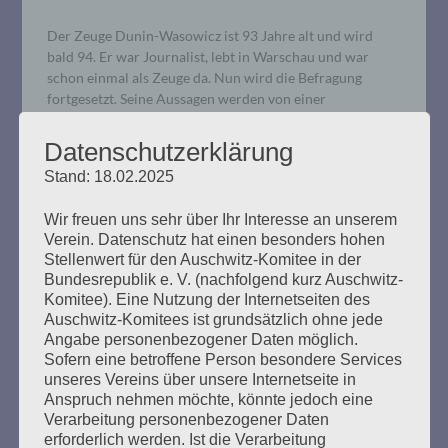
Der Zeuge Dunin-Wasowicz ist 93 Jahre alt und wird
bald 94. Er war Journalist, lebt in Warschau und war
schon einmal als Zeuge da. Nun wird die Befragung
fortgesetzt. Seine Aussagen werden von einer
Dolmetscherin aus dem Polnischen übersetzt. Der
Verteidiger Waterkamp kündigte Fragen an („Nichts
Datenschutzerklärung
Schlimmes, keine Angst“). Er fragte nach dem „Netzwerk“,
Stand: 18.02.2025
welches…
Wir freuen uns sehr über Ihr Interesse an unserem
mehr ...
Verein. Datenschutz hat einen besonders hohen
Stellenwert für den Auschwitz-Komitee in der
Bundesrepublik e. V. (nachfolgend kurz Auschwitz-
Komitee). Eine Nutzung der Internetseiten des
Auschwitz-Komitees ist grundsätzlich ohne jede
Angabe personenbezogener Daten möglich.
18. Verhandlungstag, Mittwoch,
Sofern eine betroffene Person besondere Services
unseres Vereins über unsere Internetseite in
05.02.2020
Anspruch nehmen möchte, könnte jedoch eine
Verarbeitung personenbezogener Daten
Erstellt am
5. Februar 2020
erforderlich werden. Ist die Verarbeitung