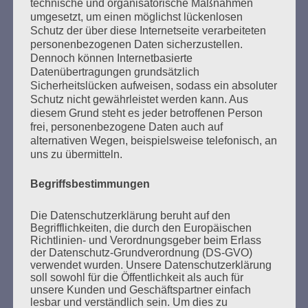
technische und organisatorische Maßnahmen
richtig miteinander reden über das, was wir
umgesetzt, um einen möglichst lückenlosen
erreichen wollen.
Schutz der über diese Internetseite verarbeiteten
personenbezogenen Daten sicherzustellen.
Peggy Parnass - 10. Januar 2021
Dennoch können Internetbasierte
Datenübertragungen grundsätzlich
Sicherheitslücken aufweisen, sodass ein absoluter
Schutz nicht gewährleistet werden kann. Aus
diesem Grund steht es jeder betroffenen Person
frei, personenbezogene Daten auch auf
alternativen Wegen, beispielsweise telefonisch, an
uns zu übermitteln.
SUCHEN
NACH:
Begriffsbestimmungen
Die Datenschutzerklärung beruht auf den
Begrifflichkeiten, die durch den Europäischen
Richtlinien- und Verordnungsgeber beim Erlass
MARATHONLESUNG AUS DEN
der Datenschutz-Grundverordnung (DS-GVO)
verwendet wurden. Unsere Datenschutzerklärung
VERBRANNTEN BÜCHERN
soll sowohl für die Öffentlichkeit als auch für
unsere Kunden und Geschäftspartner einfach
lesbar und verständlich sein. Um dies zu