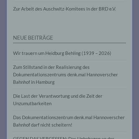
die darin besteht, dass diese
personenbezogenen Daten verwendet
Zur Arbeit des Auschwitz-Komitees in der BRD e.V.
werden, um bestimmte persönliche
Aspekte, die sich auf eine natürliche
Person beziehen, zu bewerten,
insbesondere, um Aspekte bezüglich
Arbeitsleistung, wirtschaftlicher Lage,
NEUE BEITRÄGE
Gesundheit, persönlicher Vorlieben,
Interessen, Zuverlässigkeit, Verhalten,
Aufenthaltsort oder Ortswechsel dieser
Wir trauern um Heidburg Behling (1939 – 2026)
natürlichen Person zu analysieren oder
vorherzusagen.
Zum Stillstand in der Realisierung des
Dokumentationszentrums denk.mal Hannoverscher
Bahnhof in Hamburg
f) Pseudonymisierung
Die Last der Verantwortung und die Zeit der
Pseudonymisierung ist die Verarbeitung
personenbezogener Daten in einer Weise,
Unzumutbarkeiten
auf welche die personenbezogenen Daten
ohne Hinzuziehung zusätzlicher
Das Dokumentationszentrum denk.mal Hannoverscher
Informationen nicht mehr einer
Bahnhof darf nicht scheitern!
spezifischen betroffenen Person
zugeordnet werden können, sofern diese
zusätzlichen Informationen gesondert
GEGEN DAS VERGESSEN: Das Unbehagen an der