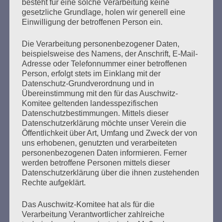
ist der zweitgrößte rechte Terroranschlag in der
besteht für eine solche Verarbeitung keine
gesetzliche Grundlage, holen wir generell eine
Geschichte der Bundesrepublik. In vielen Städten wird
Einwilligung der betroffenen Person ein.
heute mit spontanen Solidaritätskundgebungen der
Toten und Verletzten auf Kundgebungen gedacht.
Eigentlich ein Augenblick der Stille, des Trauerns…
Die Verarbeitung personenbezogener Daten,
beispielsweise des Namens, der Anschrift, E-Mail-
Adresse oder Telefonnummer einer betroffenen
mehr ...
Person, erfolgt stets im Einklang mit der
Datenschutz-Grundverordnung und in
Übereinstimmung mit den für das Auschwitz-
Komitee geltenden landesspezifischen
Datenschutzbestimmungen. Mittels dieser
Seitennummerierung
Datenschutzerklärung möchte unser Verein die
Zurück
24
Weiter
Öffentlichkeit über Art, Umfang und Zweck der von
der
uns erhobenen, genutzten und verarbeiteten
personenbezogenen Daten informieren. Ferner
Beiträge
werden betroffene Personen mittels dieser
Datenschutzerklärung über die ihnen zustehenden
Rechte aufgeklärt.
Um den Antisemitismus zu stoppen, müssen wir
neue Wege gehen und immer und immer wieder
Das Auschwitz-Komitee hat als für die
Verarbeitung Verantwortlicher zahlreiche
miteinander reden, über alles nachdenken und