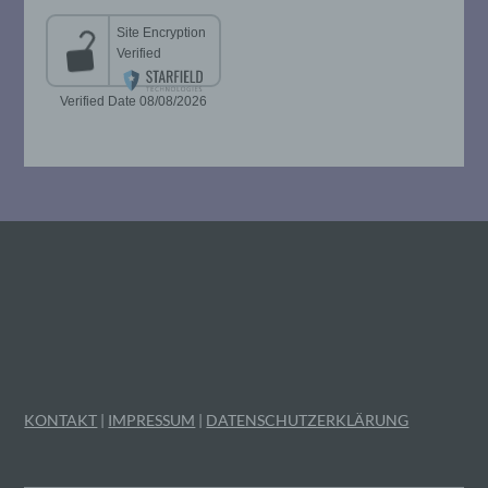
Unionsrecht oder dem Recht der
Mitgliedstaaten vorgesehen werden.
h) Auftragsverarbeiter
Auftragsverarbeiter ist eine natürliche oder
juristische Person, Behörde, Einrichtung
oder andere Stelle, die personenbezogene
Daten im Auftrag des Verantwortlichen
verarbeitet.
i) Empfänger
Empfänger ist eine natürliche oder
juristische Person, Behörde, Einrichtung
oder andere Stelle, der personenbezogene
Daten offengelegt werden, unabhängig
KONTAKT
|
IMPRESSUM
|
DATENSCHUTZERKLÄRUNG
davon, ob es sich bei ihr um einen Dritten
handelt oder nicht. Behörden, die im
Rahmen eines bestimmten