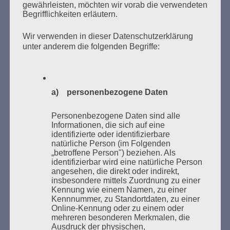
gewährleisten, möchten wir vorab die verwendeten
Begrifflichkeiten erläutern.
Wir verwenden in dieser Datenschutzerklärung
unter anderem die folgenden Begriffe:
Donnerstag, 21. Mai 2026, 11 – 18 Uhr
Zum 26. Mal gibt es eine Marathonlesung anlässlich
des Gedenkens an die Verbrennung von Büchern am
a) personenbezogene Daten
Kaifu-Ufer – genau an dem Ort, wo im Mai 1933 NS-
Studentenorganisationen und Burschenschaftler
Personenbezogene Daten sind alle
Informationen, die sich auf eine
Bücher verbrannten.
identifizierte oder identifizierbare
natürliche Person (im Folgenden
Weitere Informationen:
lesezeichen-setzen.de
„betroffene Person") beziehen. Als
identifizierbar wird eine natürliche Person
angesehen, die direkt oder indirekt,
insbesondere mittels Zuordnung zu einer
Kennung wie einem Namen, zu einer
Kennnummer, zu Standortdaten, zu einer
Online-Kennung oder zu einem oder
GEDENKEN UND ERINNERN BEGINNT IN
mehreren besonderen Merkmalen, die
UNSERER NACHBARSCHAFT
Ausdruck der physischen,