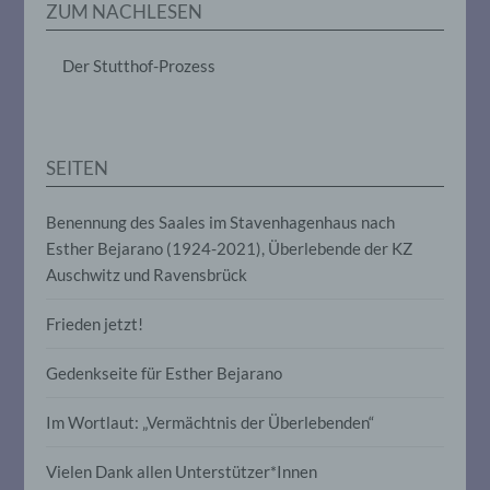
ZUM NACHLESEN
das Ordnen, die Speicherung, die
Anpassung oder Veränderung, das
Auslesen, das Abfragen, die Verwendung,
Der Stutthof-Prozess
die Offenlegung durch Übermittlung,
Verbreitung oder eine andere Form der
Bereitstellung, den Abgleich oder die
Verknüpfung, die Einschränkung, das
Löschen oder die Vernichtung.
SEITEN
Benennung des Saales im Stavenhagenhaus nach
d) Einschränkung der Verarbeitung
Esther Bejarano (1924-2021), Überlebende der KZ
Auschwitz und Ravensbrück
Einschränkung der Verarbeitung ist die
Markierung gespeicherter
personenbezogener Daten mit dem Ziel,
Frieden jetzt!
ihre künftige Verarbeitung einzuschränken.
Gedenkseite für Esther Bejarano
e) Profiling
Im Wortlaut: „Vermächtnis der Überlebenden“
Profiling ist jede Art der automatisierten
Vielen Dank allen Unterstützer*Innen
Verarbeitung personenbezogener Daten,