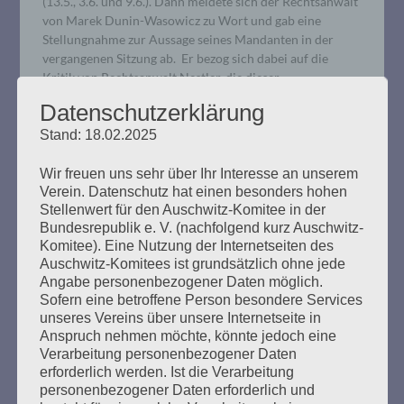
(13.5., 3.6. und 9.6.). Dann meldete sich der Rechtsanwalt
von Marek Dunin-Wasowicz zu Wort und gab eine
Stellungnahme zur Aussage seines Mandanten in der
vergangenen Sitzung ab. Er bezog sich dabei auf die
Kritik von Rechtsanwalt Nestler, die dieser…
Datenschutzerklärung
mehr ...
Stand: 18.02.2025
Wir freuen uns sehr über Ihr Interesse an unserem
Verein. Datenschutz hat einen besonders hohen
Stellenwert für den Auschwitz-Komitee in der
Bundesrepublik e. V. (nachfolgend kurz Auschwitz-
Rechten Terror und Faschismus
Komitee). Eine Nutzung der Internetseiten des
bekämpfen. JETZT!
Auschwitz-Komitees ist grundsätzlich ohne jede
Angabe personenbezogener Daten möglich.
Sofern eine betroffene Person besondere Services
Erstellt am
20. Februar 2020
unseres Vereins über unsere Internetseite in
Anspruch nehmen möchte, könnte jedoch eine
Für eine solidarische Gesellschaft! Alle zusammen gegen
Verarbeitung personenbezogener Daten
den Faschismus! Am Mittwochabend, 19. Februar 2020,
erforderlich werden. Ist die Verarbeitung
hat ein Neonazi in Hanau zehn Menschen ermordet. Das
personenbezogener Daten erforderlich und