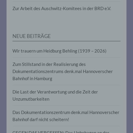
die darin besteht, dass diese
personenbezogenen Daten verwendet
Zur Arbeit des Auschwitz-Komitees in der BRD e.V.
werden, um bestimmte persönliche
Aspekte, die sich auf eine natürliche
Person beziehen, zu bewerten,
insbesondere, um Aspekte bezüglich
Arbeitsleistung, wirtschaftlicher Lage,
NEUE BEITRÄGE
Gesundheit, persönlicher Vorlieben,
Interessen, Zuverlässigkeit, Verhalten,
Aufenthaltsort oder Ortswechsel dieser
Wir trauern um Heidburg Behling (1939 – 2026)
natürlichen Person zu analysieren oder
vorherzusagen.
Zum Stillstand in der Realisierung des
Dokumentationszentrums denk.mal Hannoverscher
Bahnhof in Hamburg
f) Pseudonymisierung
Die Last der Verantwortung und die Zeit der
Pseudonymisierung ist die Verarbeitung
personenbezogener Daten in einer Weise,
Unzumutbarkeiten
auf welche die personenbezogenen Daten
ohne Hinzuziehung zusätzlicher
Das Dokumentationszentrum denk.mal Hannoverscher
Informationen nicht mehr einer
Bahnhof darf nicht scheitern!
spezifischen betroffenen Person
zugeordnet werden können, sofern diese
zusätzlichen Informationen gesondert
GEGEN DAS VERGESSEN: Das Unbehagen an der