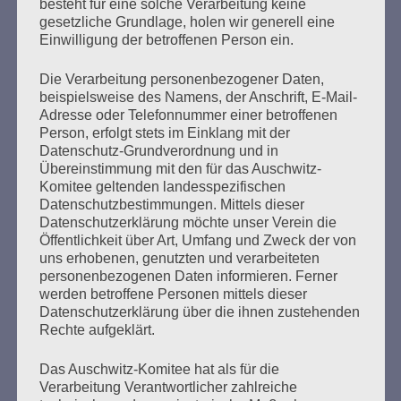
ist der zweitgrößte rechte Terroranschlag in der
besteht für eine solche Verarbeitung keine
gesetzliche Grundlage, holen wir generell eine
Geschichte der Bundesrepublik. In vielen Städten wird
Einwilligung der betroffenen Person ein.
heute mit spontanen Solidaritätskundgebungen der
Toten und Verletzten auf Kundgebungen gedacht.
Eigentlich ein Augenblick der Stille, des Trauerns…
Die Verarbeitung personenbezogener Daten,
beispielsweise des Namens, der Anschrift, E-Mail-
Adresse oder Telefonnummer einer betroffenen
mehr ...
Person, erfolgt stets im Einklang mit der
Datenschutz-Grundverordnung und in
Übereinstimmung mit den für das Auschwitz-
Komitee geltenden landesspezifischen
Datenschutzbestimmungen. Mittels dieser
Seitennummerierung
Datenschutzerklärung möchte unser Verein die
Zurück
24
Weiter
Öffentlichkeit über Art, Umfang und Zweck der von
der
uns erhobenen, genutzten und verarbeiteten
personenbezogenen Daten informieren. Ferner
Beiträge
werden betroffene Personen mittels dieser
Datenschutzerklärung über die ihnen zustehenden
Rechte aufgeklärt.
Solidarisch gegen den Hass. Wir sagen: Wir sind
nicht allein. Wir sind viele. Macht mit, denn wer
Das Auschwitz-Komitee hat als für die
Verarbeitung Verantwortlicher zahlreiche
schweigt, stimmt zu! Wegsehen ändert nichts.