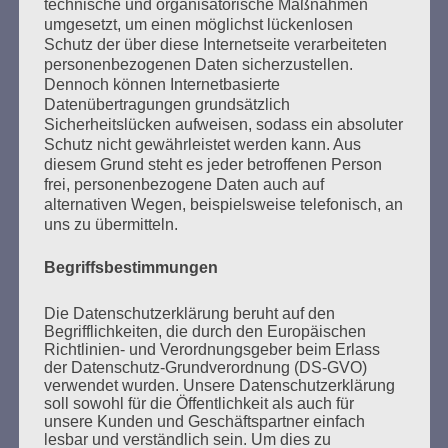
technische und organisatorische Maßnahmen
Schaut hin – handelt!
umgesetzt, um einen möglichst lückenlosen
Schutz der über diese Internetseite verarbeiteten
Esther Bejarano - 5. Februar 2017
personenbezogenen Daten sicherzustellen.
Dennoch können Internetbasierte
Datenübertragungen grundsätzlich
Sicherheitslücken aufweisen, sodass ein absoluter
Schutz nicht gewährleistet werden kann. Aus
diesem Grund steht es jeder betroffenen Person
frei, personenbezogene Daten auch auf
alternativen Wegen, beispielsweise telefonisch, an
uns zu übermitteln.
SUCHEN
NACH:
Begriffsbestimmungen
Die Datenschutzerklärung beruht auf den
Begrifflichkeiten, die durch den Europäischen
Richtlinien- und Verordnungsgeber beim Erlass
MARATHONLESUNG AUS DEN
der Datenschutz-Grundverordnung (DS-GVO)
verwendet wurden. Unsere Datenschutzerklärung
VERBRANNTEN BÜCHERN
soll sowohl für die Öffentlichkeit als auch für
unsere Kunden und Geschäftspartner einfach
lesbar und verständlich sein. Um dies zu