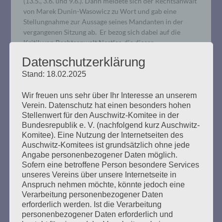
(13.5., 3.6. und 9.6.). Dann meldete sich der Rechtsanwalt
von Marek Dunin-Wasowicz zu Wort und gab eine
Stellungnahme zur Aussage seines Mandanten in der
vergangenen Sitzung ab. Er bezog sich dabei auf die
Kritik von Rechtsanwalt Nestler, die dieser…
Datenschutzerklärung
mehr ...
Stand: 18.02.2025
Wir freuen uns sehr über Ihr Interesse an unserem
Verein. Datenschutz hat einen besonders hohen
Stellenwert für den Auschwitz-Komitee in der
Bundesrepublik e. V. (nachfolgend kurz Auschwitz-
Rechten Terror und Faschismus
Komitee). Eine Nutzung der Internetseiten des
bekämpfen. JETZT!
Auschwitz-Komitees ist grundsätzlich ohne jede
Angabe personenbezogener Daten möglich.
Sofern eine betroffene Person besondere Services
Erstellt am
20. Februar 2020
unseres Vereins über unsere Internetseite in
Anspruch nehmen möchte, könnte jedoch eine
Für eine solidarische Gesellschaft! Alle zusammen gegen
Verarbeitung personenbezogener Daten
den Faschismus! Am Mittwochabend, 19. Februar 2020,
erforderlich werden. Ist die Verarbeitung
hat ein Neonazi in Hanau zehn Menschen ermordet. Das
personenbezogener Daten erforderlich und