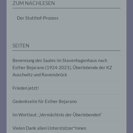
ZUM NACHLESEN
das Ordnen, die Speicherung, die
Anpassung oder Veränderung, das
Auslesen, das Abfragen, die Verwendung,
Der Stutthof-Prozess
die Offenlegung durch Übermittlung,
Verbreitung oder eine andere Form der
Bereitstellung, den Abgleich oder die
Verknüpfung, die Einschränkung, das
Löschen oder die Vernichtung.
SEITEN
Benennung des Saales im Stavenhagenhaus nach
d) Einschränkung der Verarbeitung
Esther Bejarano (1924-2021), Überlebende der KZ
Auschwitz und Ravensbrück
Einschränkung der Verarbeitung ist die
Markierung gespeicherter
personenbezogener Daten mit dem Ziel,
Frieden jetzt!
ihre künftige Verarbeitung einzuschränken.
Gedenkseite für Esther Bejarano
e) Profiling
Im Wortlaut: „Vermächtnis der Überlebenden“
Profiling ist jede Art der automatisierten
Vielen Dank allen Unterstützer*Innen
Verarbeitung personenbezogener Daten,