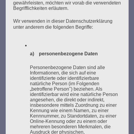
gewährleisten, möchten wir vorab die verwendeten
Begrifflichkeiten erläutern.
Wir verwenden in dieser Datenschutzerklärung
unter anderem die folgenden Begriffe:
Donnerstag, 21. Mai 2026, 11 – 18 Uhr
Zum 26. Mal gibt es eine Marathonlesung anlässlich
des Gedenkens an die Verbrennung von Büchern am
a) personenbezogene Daten
Kaifu-Ufer – genau an dem Ort, wo im Mai 1933 NS-
Studentenorganisationen und Burschenschaftler
Personenbezogene Daten sind alle
Informationen, die sich auf eine
Bücher verbrannten.
identifizierte oder identifizierbare
natürliche Person (im Folgenden
Weitere Informationen:
lesezeichen-setzen.de
„betroffene Person") beziehen. Als
identifizierbar wird eine natürliche Person
angesehen, die direkt oder indirekt,
insbesondere mittels Zuordnung zu einer
Kennung wie einem Namen, zu einer
Kennnummer, zu Standortdaten, zu einer
Online-Kennung oder zu einem oder
GEDENKEN UND ERINNERN BEGINNT IN
mehreren besonderen Merkmalen, die
UNSERER NACHBARSCHAFT
Ausdruck der physischen,