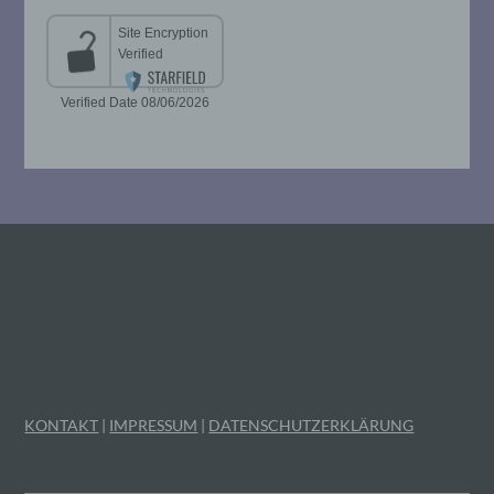
Unionsrecht oder dem Recht der
Mitgliedstaaten vorgesehen werden.
h) Auftragsverarbeiter
Auftragsverarbeiter ist eine natürliche oder
juristische Person, Behörde, Einrichtung
oder andere Stelle, die personenbezogene
Daten im Auftrag des Verantwortlichen
verarbeitet.
i) Empfänger
Empfänger ist eine natürliche oder
juristische Person, Behörde, Einrichtung
oder andere Stelle, der personenbezogene
Daten offengelegt werden, unabhängig
KONTAKT
|
IMPRESSUM
|
DATENSCHUTZERKLÄRUNG
davon, ob es sich bei ihr um einen Dritten
handelt oder nicht. Behörden, die im
Rahmen eines bestimmten