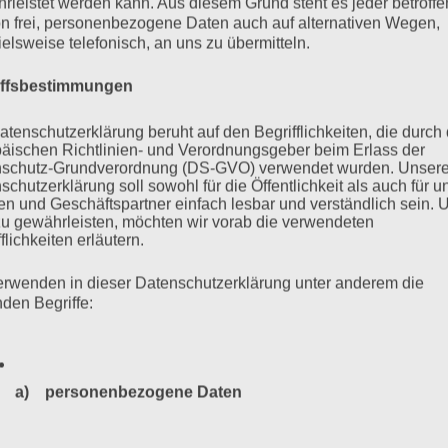
rleistet werden kann. Aus diesem Grund steht es jeder betroff
n frei, personenbezogene Daten auch auf alternativen Wegen,
ielsweise telefonisch, an uns zu übermitteln.
iffsbestimmungen
schismus bekämpfen. JETZT!
atenschutzerklärung beruht auf den Begrifflichkeiten, die durch
äischen Richtlinien- und Verordnungsgeber beim Erlass der
schutz-Grundverordnung (DS-GVO) verwendet wurden. Unser
schutzerklärung soll sowohl für die Öffentlichkeit als auch für u
en gegen den Faschismus! Am Mittwochabend, 19. Februar 2020,
n und Geschäftspartner einfach lesbar und verständlich sein.
 Das ist der zweitgrößte rechte Terroranschlag in der
zu gewährleisten, möchten wir vorab die verwendeten
flichkeiten erläutern.
n wird heute mit spontanen Solidaritätskundgebungen der Toten
ich ein Augenblick der Stille, des Trauerns…
erwenden in dieser Datenschutzerklärung unter anderem die
nden Begriffe:
mehr ...
a) personenbezogene Daten
Personenbezogene Daten sind alle Informationen, die sich a
23
24
25
26
27
…
35