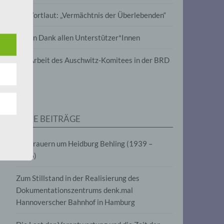
wird
Im Wortlaut: „Vermächtnis der Überlebenden“
m
Vielen Dank allen Unterstützer*Innen
line-
en,
Zur Arbeit des Auschwitz-Komitees in der BRD
tät
e.V.
NEUE BEITRÄGE
für
Wir trauern um Heidburg Behling (1939 –
2026)
Zum Stillstand in der Realisierung des
Dokumentationszentrums denk.mal
Hannoverscher Bahnhof in Hamburg
fahren
eben,