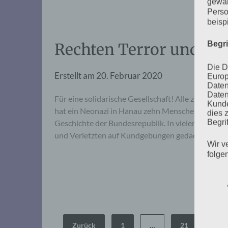
gewäh
Perso
beisp
Begr
Rechten Terror und Fa
Die D
Erstellt am
20. Februar 2020
Europ
Daten
Daten
Für eine solidarische Gesellschaft! Alle zusamm
Kunde
hat ein Neonazi in Hanau zehn Menschen ermordet.
dies 
Begrif
Geschichte der Bundesrepublik. In vielen Städte
und Verletzten auf Kundgebungen gedacht. Eigentl
Wir v
folge
Seitennummerierung
Zurück
1
…
21
22