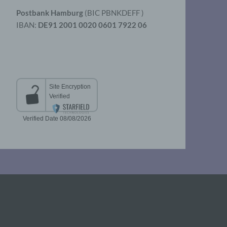
Postbank Hamburg
(BIC PBNKDEFF )
IBAN:
DE91 2001 0020 0601 7922 06
aten
er
t
chen
 die