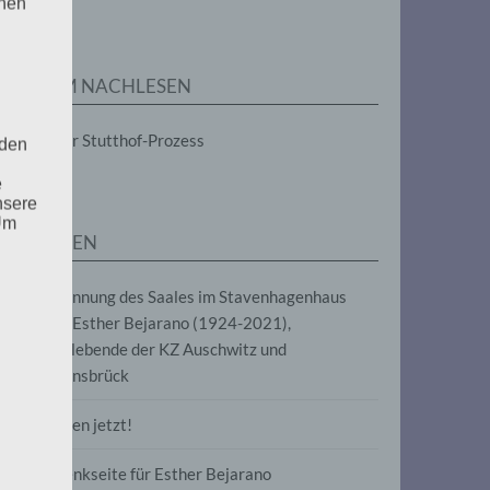
enen
ZUM NACHLESEN
Der Stutthof-Prozess
 den
e
nsere
 Um
SEITEN
Benennung des Saales im Stavenhagenhaus
nach Esther Bejarano (1924-2021),
Überlebende der KZ Auschwitz und
Ravensbrück
Frieden jetzt!
Gedenkseite für Esther Bejarano
uf