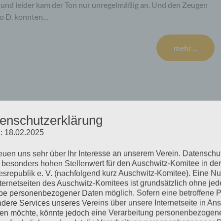
 und leider kam der Ton nur unregelmäßig an. Und den Zeugen
no D. konnten…
mehr ...
CK. Nicht gleichgültig
enschutzerklärung
: 18.02.2025
reuen uns sehr über Ihr Interesse an unserem Verein. Datenschu
 besonders hohen Stellenwert für den Auschwitz-Komitee in der
srepublik e. V. (nachfolgend kurz Auschwitz-Komitee). Eine N
eiben an den Ersten Bürgermeister von Hamburg Offener Brief
nternetseiten des Auschwitz-Komitees ist grundsätzlich ohne jed
er Freien und Hansestadt Hamburg Ich habe immer geglaubt,
e personenbezogener Daten möglich. Sofern eine betroffene 
dere Services unseres Vereins über unsere Internetseite in An
rn Gleichgültigkeit (Elie Wiesel) Sehr geehrter Herr Dr.
n möchte, könnte jedoch eine Verarbeitung personenbezogen
t durch ein Virus in…