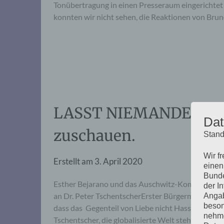
Tonübertragung in einen Presseraum eingerichtet
konnten wir nicht sehen, die Reaktionen von Bru
LASST NIEMANDEN ZURÜ
Dat
zuschauen.
Stand
Wir f
Erstellt am
3. April 2020
einen
Bunde
Esther Bejarano und das Auschwitz-Komitee schr
der I
an Dr. Peter TschentscherErster Bürgermeister d
Angab
beson
dass das Gegenteil von Liebe nicht Hass ist, sonde
nehme
Tschentscher, die globalisierte Welt steht Kopf, is