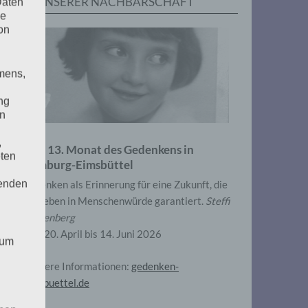
IN UNSERER NACHBARSCHAFT
Daten
he
on
mens,
ng
en
,
Zum 13. Monat des Gedenkens in
eten
Hamburg-Eimsbüttel
henden
Gedenken als Erinnerung für eine Zukunft, die
ein Leben in Menschenwürde garantiert.
Steffi
Wittenberg
Vom 20. April bis 14. Juni 2026
 um
Weitere Informationen:
gedenken-
eimsbuettel.de