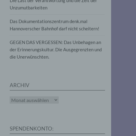
Die Last der Verantwortung und die Zeit der
, die
Unzumutbarkeiten
die
g
die
Das Dokumentationszentrum denk.mal
Hannoverscher Bahnhof darf nicht scheitern!
GEGEN DAS VERGESSEN: Das Unbehagen an
der Erinnerungskultur. Die Ausgegrenzten und
die Unerwünschten.
rter
eitung
ARCHIV
Archiv
e
iehen,
SPENDENKONTO:
tung,