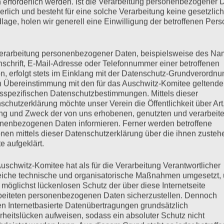
 erforderlich werden. Ist die Verarbeitung personenbezogener 
derlich und besteht für eine solche Verarbeitung keine gesetzlic
lage, holen wir generell eine Einwilligung der betroffenen Pers
mehr ...
erarbeitung personenbezogener Daten, beispielsweise des Na
nschrift, E-Mail-Adresse oder Telefonnummer einer betroffenen
n, erfolgt stets im Einklang mit der Datenschutz-Grundverordnu
n Übereinstimmung mit den für das Auschwitz-Komitee geltend
ienstag, 24.02.2020
sspezifischen Datenschutzbestimmungen. Mittels dieser
schutzerklärung möchte unser Verein die Öffentlichkeit über Art
g und Zweck der von uns erhobenen, genutzten und verarbeit
nenbezogenen Daten informieren. Ferner werden betroffene
nen mittels dieser Datenschutzerklärung über die ihnen zuste
 dass der Prozess um drei weitere Termine verlängert werde
e aufgeklärt.
chtsanwalt von Marek Dunin-Wasowicz zu Wort und gab eine
r vergangenen Sitzung ab. Er bezog sich dabei auf die Kritik
uschwitz-Komitee hat als für die Verarbeitung Verantwortlicher
eiche technische und organisatorische Maßnahmen umgesetzt,
 möglichst lückenlosen Schutz der über diese Internetseite
beiteten personenbezogenen Daten sicherzustellen. Dennoch
n Internetbasierte Datenübertragungen grundsätzlich
mehr ...
rheitslücken aufweisen, sodass ein absoluter Schutz nicht