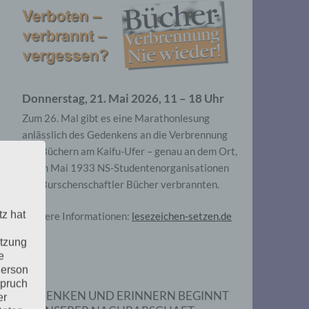
Donnerstag, 21. Mai 2026, 11 – 18 Uhr
Zum 26. Mal gibt es eine Marathonlesung
anlässlich des Gedenkens an die Verbrennung
von Büchern am Kaifu-Ufer – genau an dem Ort,
wo im Mai 1933 NS-Studentenorganisationen
und Burschenschaftler Bücher verbrannten.
tz hat
Weitere Informationen:
lesezeichen-setzen.de
utzung
e
Person
spruch
GEDENKEN UND ERINNERN BEGINNT
er