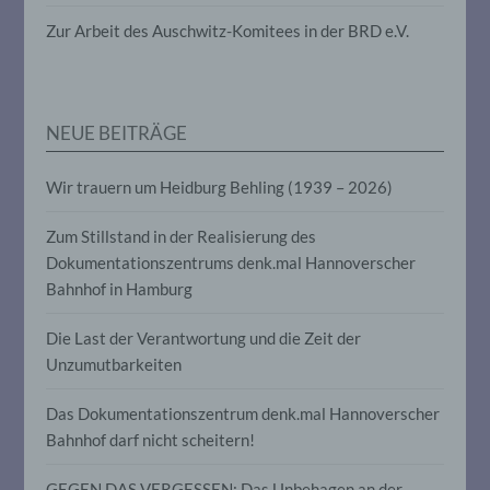
die darin besteht, dass diese
personenbezogenen Daten verwendet
Zur Arbeit des Auschwitz-Komitees in der BRD e.V.
werden, um bestimmte persönliche
Aspekte, die sich auf eine natürliche
Person beziehen, zu bewerten,
insbesondere, um Aspekte bezüglich
Arbeitsleistung, wirtschaftlicher Lage,
NEUE BEITRÄGE
Gesundheit, persönlicher Vorlieben,
Interessen, Zuverlässigkeit, Verhalten,
Aufenthaltsort oder Ortswechsel dieser
Wir trauern um Heidburg Behling (1939 – 2026)
natürlichen Person zu analysieren oder
vorherzusagen.
Zum Stillstand in der Realisierung des
Dokumentationszentrums denk.mal Hannoverscher
Bahnhof in Hamburg
f) Pseudonymisierung
Die Last der Verantwortung und die Zeit der
Pseudonymisierung ist die Verarbeitung
personenbezogener Daten in einer Weise,
Unzumutbarkeiten
auf welche die personenbezogenen Daten
ohne Hinzuziehung zusätzlicher
Das Dokumentationszentrum denk.mal Hannoverscher
Informationen nicht mehr einer
Bahnhof darf nicht scheitern!
spezifischen betroffenen Person
zugeordnet werden können, sofern diese
zusätzlichen Informationen gesondert
GEGEN DAS VERGESSEN: Das Unbehagen an der