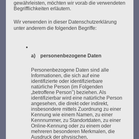
gewährleisten, möchten wir vorab die verwendeten
Begrifflichkeiten erläutern.
Wir verwenden in dieser Datenschutzerklärung
unter anderem die folgenden Begriffe:
Donnerstag, 21. Mai 2026, 11 – 18 Uhr
Zum 26. Mal gibt es eine Marathonlesung anlässlich
des Gedenkens an die Verbrennung von Büchern am
a) personenbezogene Daten
Kaifu-Ufer – genau an dem Ort, wo im Mai 1933 NS-
Studentenorganisationen und Burschenschaftler
Personenbezogene Daten sind alle
Informationen, die sich auf eine
Bücher verbrannten.
identifizierte oder identifizierbare
natürliche Person (im Folgenden
Weitere Informationen:
lesezeichen-setzen.de
„betroffene Person") beziehen. Als
identifizierbar wird eine natürliche Person
angesehen, die direkt oder indirekt,
insbesondere mittels Zuordnung zu einer
Kennung wie einem Namen, zu einer
Kennnummer, zu Standortdaten, zu einer
Online-Kennung oder zu einem oder
GEDENKEN UND ERINNERN BEGINNT IN
mehreren besonderen Merkmalen, die
UNSERER NACHBARSCHAFT
Ausdruck der physischen,