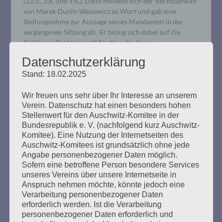
(13.5., 3.6. und 9.6.). Dann meldete sich der Rechtsanwalt
von Marek Dunin-Wasowicz zu Wort und gab eine
Stellungnahme zur Aussage seines Mandanten in der
vergangenen Sitzung ab. Er bezog sich dabei auf die
Kritik von Rechtsanwalt Nestler, die dieser…
Datenschutzerklärung
mehr ...
Stand: 18.02.2025
Wir freuen uns sehr über Ihr Interesse an unserem
Verein. Datenschutz hat einen besonders hohen
Stellenwert für den Auschwitz-Komitee in der
Bundesrepublik e. V. (nachfolgend kurz Auschwitz-
Rechten Terror und Faschismus
Komitee). Eine Nutzung der Internetseiten des
bekämpfen. JETZT!
Auschwitz-Komitees ist grundsätzlich ohne jede
Angabe personenbezogener Daten möglich.
Sofern eine betroffene Person besondere Services
Erstellt am
20. Februar 2020
unseres Vereins über unsere Internetseite in
Anspruch nehmen möchte, könnte jedoch eine
Für eine solidarische Gesellschaft! Alle zusammen gegen
Verarbeitung personenbezogener Daten
den Faschismus! Am Mittwochabend, 19. Februar 2020,
erforderlich werden. Ist die Verarbeitung
hat ein Neonazi in Hanau zehn Menschen ermordet. Das
personenbezogener Daten erforderlich und