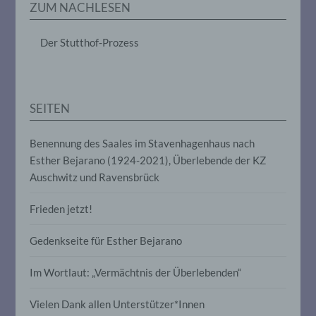
ZUM NACHLESEN
das Ordnen, die Speicherung, die
Anpassung oder Veränderung, das
Auslesen, das Abfragen, die Verwendung,
Der Stutthof-Prozess
die Offenlegung durch Übermittlung,
Verbreitung oder eine andere Form der
Bereitstellung, den Abgleich oder die
Verknüpfung, die Einschränkung, das
Löschen oder die Vernichtung.
SEITEN
Benennung des Saales im Stavenhagenhaus nach
d) Einschränkung der Verarbeitung
Esther Bejarano (1924-2021), Überlebende der KZ
Auschwitz und Ravensbrück
Einschränkung der Verarbeitung ist die
Markierung gespeicherter
personenbezogener Daten mit dem Ziel,
Frieden jetzt!
ihre künftige Verarbeitung einzuschränken.
Gedenkseite für Esther Bejarano
e) Profiling
Im Wortlaut: „Vermächtnis der Überlebenden“
Profiling ist jede Art der automatisierten
Vielen Dank allen Unterstützer*Innen
Verarbeitung personenbezogener Daten,