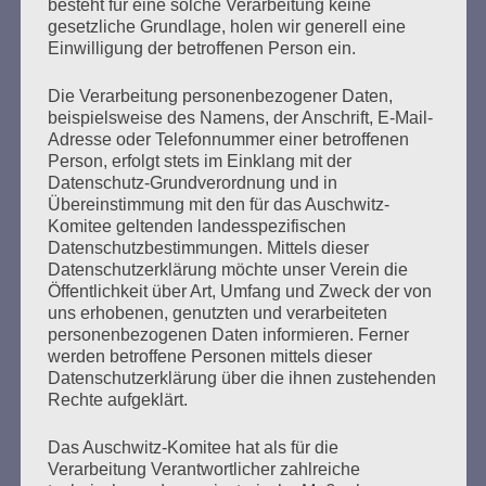
ist der zweitgrößte rechte Terroranschlag in der
besteht für eine solche Verarbeitung keine
gesetzliche Grundlage, holen wir generell eine
Geschichte der Bundesrepublik. In vielen Städten wird
Einwilligung der betroffenen Person ein.
heute mit spontanen Solidaritätskundgebungen der
Toten und Verletzten auf Kundgebungen gedacht.
Eigentlich ein Augenblick der Stille, des Trauerns…
Die Verarbeitung personenbezogener Daten,
beispielsweise des Namens, der Anschrift, E-Mail-
Adresse oder Telefonnummer einer betroffenen
mehr ...
Person, erfolgt stets im Einklang mit der
Datenschutz-Grundverordnung und in
Übereinstimmung mit den für das Auschwitz-
Komitee geltenden landesspezifischen
Datenschutzbestimmungen. Mittels dieser
Seitennummerierung
Datenschutzerklärung möchte unser Verein die
Zurück
24
Weiter
Öffentlichkeit über Art, Umfang und Zweck der von
der
uns erhobenen, genutzten und verarbeiteten
personenbezogenen Daten informieren. Ferner
Beiträge
werden betroffene Personen mittels dieser
Datenschutzerklärung über die ihnen zustehenden
Rechte aufgeklärt.
Ich werd’ so lange singen, bis es keine Nazis mehr
auf der Welt gibt.
Das Auschwitz-Komitee hat als für die
Verarbeitung Verantwortlicher zahlreiche