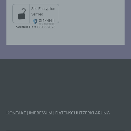
Unionsrecht oder dem Recht der
Mitgliedstaaten vorgesehen werden.
h) Auftragsverarbeiter
Auftragsverarbeiter ist eine natürliche oder
juristische Person, Behörde, Einrichtung
oder andere Stelle, die personenbezogene
Daten im Auftrag des Verantwortlichen
verarbeitet.
i) Empfänger
Empfänger ist eine natürliche oder
juristische Person, Behörde, Einrichtung
oder andere Stelle, der personenbezogene
Daten offengelegt werden, unabhängig
KONTAKT
|
IMPRESSUM
|
DATENSCHUTZERKLÄRUNG
davon, ob es sich bei ihr um einen Dritten
handelt oder nicht. Behörden, die im
Rahmen eines bestimmten