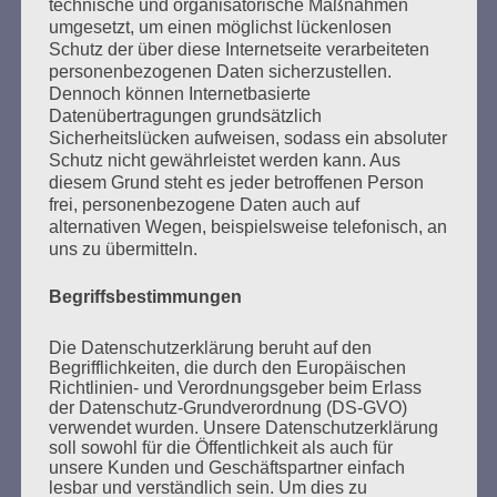
Esther Bejarano
technische und organisatorische Maßnahmen
umgesetzt, um einen möglichst lückenlosen
Schutz der über diese Internetseite verarbeiteten
personenbezogenen Daten sicherzustellen.
Dennoch können Internetbasierte
Datenübertragungen grundsätzlich
Sicherheitslücken aufweisen, sodass ein absoluter
Schutz nicht gewährleistet werden kann. Aus
diesem Grund steht es jeder betroffenen Person
frei, personenbezogene Daten auch auf
alternativen Wegen, beispielsweise telefonisch, an
uns zu übermitteln.
SUCHEN
NACH:
Begriffsbestimmungen
Die Datenschutzerklärung beruht auf den
Begrifflichkeiten, die durch den Europäischen
Richtlinien- und Verordnungsgeber beim Erlass
MARATHONLESUNG AUS DEN
der Datenschutz-Grundverordnung (DS-GVO)
verwendet wurden. Unsere Datenschutzerklärung
VERBRANNTEN BÜCHERN
soll sowohl für die Öffentlichkeit als auch für
unsere Kunden und Geschäftspartner einfach
lesbar und verständlich sein. Um dies zu