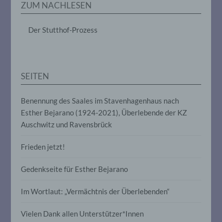
ZUM NACHLESEN
das Ordnen, die Speicherung, die
Anpassung oder Veränderung, das
Auslesen, das Abfragen, die Verwendung,
Der Stutthof-Prozess
die Offenlegung durch Übermittlung,
Verbreitung oder eine andere Form der
Bereitstellung, den Abgleich oder die
Verknüpfung, die Einschränkung, das
Löschen oder die Vernichtung.
SEITEN
Benennung des Saales im Stavenhagenhaus nach
d) Einschränkung der Verarbeitung
Esther Bejarano (1924-2021), Überlebende der KZ
Auschwitz und Ravensbrück
Einschränkung der Verarbeitung ist die
Markierung gespeicherter
personenbezogener Daten mit dem Ziel,
Frieden jetzt!
ihre künftige Verarbeitung einzuschränken.
Gedenkseite für Esther Bejarano
e) Profiling
Im Wortlaut: „Vermächtnis der Überlebenden“
Profiling ist jede Art der automatisierten
Vielen Dank allen Unterstützer*Innen
Verarbeitung personenbezogener Daten,