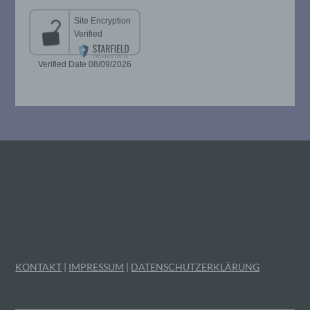
Unionsrecht oder dem Recht der
Mitgliedstaaten vorgesehen werden.
h) Auftragsverarbeiter
Auftragsverarbeiter ist eine natürliche oder
juristische Person, Behörde, Einrichtung
oder andere Stelle, die personenbezogene
Daten im Auftrag des Verantwortlichen
verarbeitet.
i) Empfänger
Empfänger ist eine natürliche oder
juristische Person, Behörde, Einrichtung
oder andere Stelle, der personenbezogene
Daten offengelegt werden, unabhängig
KONTAKT
|
IMPRESSUM
|
DATENSCHUTZERKLÄRUNG
davon, ob es sich bei ihr um einen Dritten
handelt oder nicht. Behörden, die im
Rahmen eines bestimmten