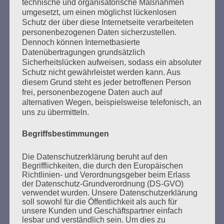
Esther Bejarano
technische und organisatorische Maßnahmen
umgesetzt, um einen möglichst lückenlosen
Schutz der über diese Internetseite verarbeiteten
personenbezogenen Daten sicherzustellen.
Dennoch können Internetbasierte
Datenübertragungen grundsätzlich
Sicherheitslücken aufweisen, sodass ein absoluter
Schutz nicht gewährleistet werden kann. Aus
diesem Grund steht es jeder betroffenen Person
frei, personenbezogene Daten auch auf
alternativen Wegen, beispielsweise telefonisch, an
uns zu übermitteln.
SUCHEN
NACH:
Begriffsbestimmungen
Die Datenschutzerklärung beruht auf den
Begrifflichkeiten, die durch den Europäischen
Richtlinien- und Verordnungsgeber beim Erlass
MARATHONLESUNG AUS DEN
der Datenschutz-Grundverordnung (DS-GVO)
verwendet wurden. Unsere Datenschutzerklärung
VERBRANNTEN BÜCHERN
soll sowohl für die Öffentlichkeit als auch für
unsere Kunden und Geschäftspartner einfach
lesbar und verständlich sein. Um dies zu