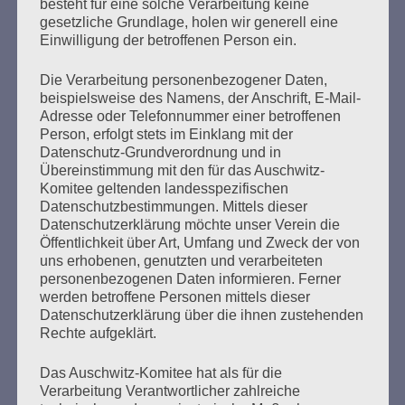
ist der zweitgrößte rechte Terroranschlag in der
besteht für eine solche Verarbeitung keine
gesetzliche Grundlage, holen wir generell eine
Geschichte der Bundesrepublik. In vielen Städten wird
Einwilligung der betroffenen Person ein.
heute mit spontanen Solidaritätskundgebungen der
Toten und Verletzten auf Kundgebungen gedacht.
Eigentlich ein Augenblick der Stille, des Trauerns…
Die Verarbeitung personenbezogener Daten,
beispielsweise des Namens, der Anschrift, E-Mail-
Adresse oder Telefonnummer einer betroffenen
mehr ...
Person, erfolgt stets im Einklang mit der
Datenschutz-Grundverordnung und in
Übereinstimmung mit den für das Auschwitz-
Komitee geltenden landesspezifischen
Datenschutzbestimmungen. Mittels dieser
Seitennummerierung
Datenschutzerklärung möchte unser Verein die
Zurück
24
Weiter
Öffentlichkeit über Art, Umfang und Zweck der von
der
uns erhobenen, genutzten und verarbeiteten
personenbezogenen Daten informieren. Ferner
Beiträge
werden betroffene Personen mittels dieser
Datenschutzerklärung über die ihnen zustehenden
Rechte aufgeklärt.
Ich werd’ so lange singen, bis es keine Nazis mehr
auf der Welt gibt.
Das Auschwitz-Komitee hat als für die
Verarbeitung Verantwortlicher zahlreiche