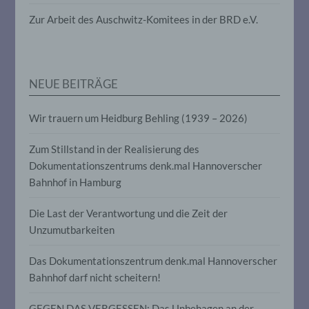
die darin besteht, dass diese
personenbezogenen Daten verwendet
Zur Arbeit des Auschwitz-Komitees in der BRD e.V.
werden, um bestimmte persönliche
Aspekte, die sich auf eine natürliche
Person beziehen, zu bewerten,
insbesondere, um Aspekte bezüglich
Arbeitsleistung, wirtschaftlicher Lage,
NEUE BEITRÄGE
Gesundheit, persönlicher Vorlieben,
Interessen, Zuverlässigkeit, Verhalten,
Aufenthaltsort oder Ortswechsel dieser
Wir trauern um Heidburg Behling (1939 – 2026)
natürlichen Person zu analysieren oder
vorherzusagen.
Zum Stillstand in der Realisierung des
Dokumentationszentrums denk.mal Hannoverscher
Bahnhof in Hamburg
f) Pseudonymisierung
Die Last der Verantwortung und die Zeit der
Pseudonymisierung ist die Verarbeitung
personenbezogener Daten in einer Weise,
Unzumutbarkeiten
auf welche die personenbezogenen Daten
ohne Hinzuziehung zusätzlicher
Das Dokumentationszentrum denk.mal Hannoverscher
Informationen nicht mehr einer
Bahnhof darf nicht scheitern!
spezifischen betroffenen Person
zugeordnet werden können, sofern diese
zusätzlichen Informationen gesondert
GEGEN DAS VERGESSEN: Das Unbehagen an der