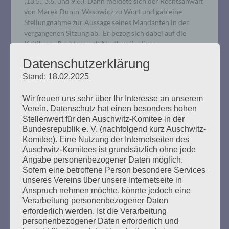
(13.5., 3.6. und 9.6.). Dann meldete sich der Rechtsanwalt
von Marek Dunin-Wasowicz zu Wort und gab eine
Stellungnahme zur Aussage seines Mandanten in der
vergangenen Sitzung ab. Er bezog sich dabei auf die
Kritik von Rechtsanwalt Nestler, die dieser…
Datenschutzerklärung
mehr ...
Stand: 18.02.2025
Wir freuen uns sehr über Ihr Interesse an unserem
Verein. Datenschutz hat einen besonders hohen
Stellenwert für den Auschwitz-Komitee in der
Bundesrepublik e. V. (nachfolgend kurz Auschwitz-
Rechten Terror und Faschismus
Komitee). Eine Nutzung der Internetseiten des
bekämpfen. JETZT!
Auschwitz-Komitees ist grundsätzlich ohne jede
Angabe personenbezogener Daten möglich.
Sofern eine betroffene Person besondere Services
Erstellt am
20. Februar 2020
unseres Vereins über unsere Internetseite in
Anspruch nehmen möchte, könnte jedoch eine
Für eine solidarische Gesellschaft! Alle zusammen gegen
Verarbeitung personenbezogener Daten
den Faschismus! Am Mittwochabend, 19. Februar 2020,
erforderlich werden. Ist die Verarbeitung
hat ein Neonazi in Hanau zehn Menschen ermordet. Das
personenbezogener Daten erforderlich und