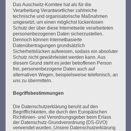
Beiträge
Das Auschwitz-Komitee hat als für die
Verarbeitung Verantwortlicher zahlreiche
technische und organisatorische Maßnahmen
umgesetzt, um einen möglichst lückenlosen
Den Faschismus an seiner Wurzel zu packen, ganz
Schutz der über diese Internetseite verarbeiteten
frei und offen die Probleme anzusprechen, und
personenbezogenen Daten sicherzustellen.
dennoch voller Respekt vor der Würde und Freiheit
Dennoch können Internetbasierte
der Anderen – das ist eine der großen Aufgaben, an
Datenübertragungen grundsätzlich
denen die Gesellschaft auf Gedeih und Verderb
Sicherheitslücken aufweisen, sodass ein absoluter
Schutz nicht gewährleistet werden kann. Aus
nicht scheitern darf.
diesem Grund steht es jeder betroffenen Person
frei, personenbezogene Daten auch auf
Esther Bejarano - 24. Januar 2021
alternativen Wegen, beispielsweise telefonisch, an
uns zu übermitteln.
Begriffsbestimmungen
Die Datenschutzerklärung beruht auf den
SUCHEN
Begrifflichkeiten, die durch den Europäischen
NACH:
Richtlinien- und Verordnungsgeber beim Erlass
der Datenschutz-Grundverordnung (DS-GVO)
verwendet wurden. Unsere Datenschutzerklärung