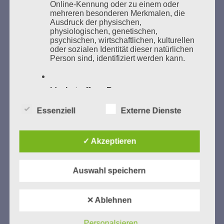
Online-Kennung oder zu einem oder
mehreren besonderen Merkmalen, die
Ausdruck der physischen,
physiologischen, genetischen,
psychischen, wirtschaftlichen, kulturellen
oder sozialen Identität dieser natürlichen
GEDENKEN UND ERINNERN BEGINNT IN
Person sind, identifiziert werden kann.
UNSERER NACHBARSCHAFT
b) betroffene Person
Essenziell
Externe Dienste
Betroffene Person ist jede identifizierte
oder identifizierbare natürliche Person,
deren personenbezogene Daten von dem
für die Verarbeitung Verantwortlichen
✓ Akzeptieren
verarbeitet werden.
Zum 13. Monat des Gedenkens in Hamburg-
Auswahl speichern
Eimsbüttel
c) Verarbeitung
Gedenken als Erinnerung für eine Zukunft, die ein
✕ Ablehnen
Verarbeitung ist jeder mit oder ohne Hilfe
Leben in Menschenwürde garantiert.
Steffi Wittenberg
automatisierter Verfahren ausgeführte
Vom 20. April bis 14. Juni 2026
Vorgang oder jede solche Vorgangsreihe
Personalsieren