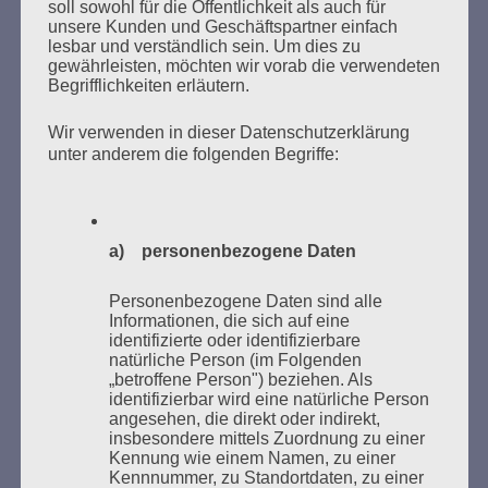
soll sowohl für die Öffentlichkeit als auch für
unsere Kunden und Geschäftspartner einfach
lesbar und verständlich sein. Um dies zu
gewährleisten, möchten wir vorab die verwendeten
MARATHONLESUNG AUS DEN
Begrifflichkeiten erläutern.
VERBRANNTEN BÜCHERN
Wir verwenden in dieser Datenschutzerklärung
unter anderem die folgenden Begriffe:
a) personenbezogene Daten
Donnerstag, 21. Mai 2026, 11 – 18 Uhr
Personenbezogene Daten sind alle
Zum 26. Mal gibt es eine Marathonlesung anlässlich
Informationen, die sich auf eine
identifizierte oder identifizierbare
des Gedenkens an die Verbrennung von Büchern am
natürliche Person (im Folgenden
Kaifu-Ufer – genau an dem Ort, wo im Mai 1933 NS-
„betroffene Person") beziehen. Als
Studentenorganisationen und Burschenschaftler
identifizierbar wird eine natürliche Person
angesehen, die direkt oder indirekt,
Bücher verbrannten.
insbesondere mittels Zuordnung zu einer
Kennung wie einem Namen, zu einer
Weitere Informationen:
lesezeichen-setzen.de
Kennnummer, zu Standortdaten, zu einer