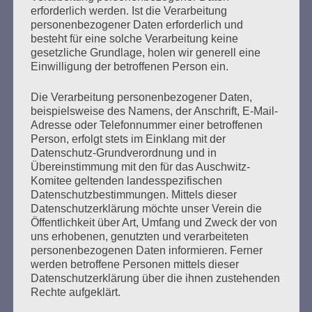
Der 8. Mai muss ein Feiertag werden
erforderlich werden. Ist die Verarbeitung
personenbezogener Daten erforderlich und
Erstellt am
4. Mai 2020
besteht für eine solche Verarbeitung keine
gesetzliche Grundlage, holen wir generell eine
Einwilligung der betroffenen Person ein.
Ein Tag, an dem die Befreiung der Menschheit vom NS-
Regime gefeiert werden kann Das habe ich in einem
Die Verarbeitung personenbezogener Daten,
Offenen Brief zum 27. Januar 2020, dem 75. Jahrestag
beispielsweise des Namens, der Anschrift, E-Mail-
der Befreiung des KZ Auschwitz durch die Rote Armee
Adresse oder Telefonnummer einer betroffenen
gefordert, den ich an Bundespräsident Steinmeier,
Person, erfolgt stets im Einklang mit der
Bundeskanzlerin Merkel und »alle, die wollen, dass
Datenschutz-Grundverordnung und in
Auschwitz nie wieder sei« geschrieben habe….
Übereinstimmung mit den für das Auschwitz-
Komitee geltenden landesspezifischen
Datenschutzbestimmungen. Mittels dieser
mehr ...
Datenschutzerklärung möchte unser Verein die
Öffentlichkeit über Art, Umfang und Zweck der von
uns erhobenen, genutzten und verarbeiteten
personenbezogenen Daten informieren. Ferner
werden betroffene Personen mittels dieser
Seitennummerierung
Datenschutzerklärung über die ihnen zustehenden
Zurück
23
Weiter
Rechte aufgeklärt.
der