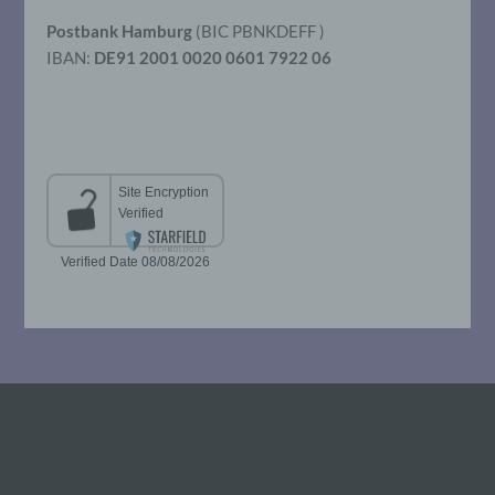
so kann der Verantwortliche
beziehungsweise können die bestimmten
Postbank Hamburg
(BIC PBNKDEFF )
Kriterien seiner Benennung nach dem
IBAN:
DE91 2001 0020 0601 7922 06
Unionsrecht oder dem Recht der
Mitgliedstaaten vorgesehen werden.
h) Auftragsverarbeiter
Auftragsverarbeiter ist eine natürliche oder
juristische Person, Behörde, Einrichtung
oder andere Stelle, die personenbezogene
Daten im Auftrag des Verantwortlichen
verarbeitet.
i) Empfänger
Empfänger ist eine natürliche oder
juristische Person, Behörde, Einrichtung
oder andere Stelle, der personenbezogene
Daten offengelegt werden, unabhängig
davon, ob es sich bei ihr um einen Dritten