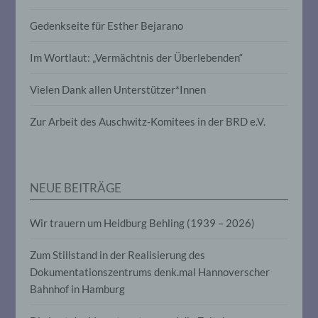
Profiling ist jede Art der automatisierten
Gedenkseite für Esther Bejarano
Verarbeitung personenbezogener Daten,
die darin besteht, dass diese
personenbezogenen Daten verwendet
Im Wortlaut: „Vermächtnis der Überlebenden“
werden, um bestimmte persönliche
Aspekte, die sich auf eine natürliche
Vielen Dank allen Unterstützer*Innen
Person beziehen, zu bewerten,
insbesondere, um Aspekte bezüglich
Arbeitsleistung, wirtschaftlicher Lage,
Zur Arbeit des Auschwitz-Komitees in der BRD e.V.
Gesundheit, persönlicher Vorlieben,
Interessen, Zuverlässigkeit, Verhalten,
Aufenthaltsort oder Ortswechsel dieser
natürlichen Person zu analysieren oder
vorherzusagen.
NEUE BEITRÄGE
Wir trauern um Heidburg Behling (1939 – 2026)
f) Pseudonymisierung
Zum Stillstand in der Realisierung des
Pseudonymisierung ist die Verarbeitung
personenbezogener Daten in einer Weise,
Dokumentationszentrums denk.mal Hannoverscher
auf welche die personenbezogenen Daten
Bahnhof in Hamburg
ohne Hinzuziehung zusätzlicher
Informationen nicht mehr einer