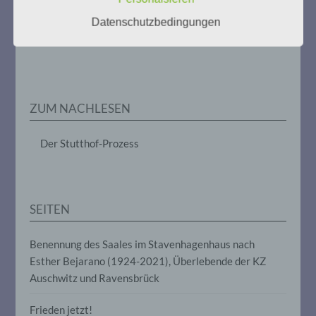
im Zusammenhang mit
Datenschutzbedingungen
personenbezogenen Daten wie das
Weitere Informationen:
gedenken-eimsbuettel.de
Erheben, das Erfassen, die Organisation,
das Ordnen, die Speicherung, die
Anpassung oder Veränderung, das
Auslesen, das Abfragen, die Verwendung,
die Offenlegung durch Übermittlung,
Verbreitung oder eine andere Form der
ZUM NACHLESEN
Bereitstellung, den Abgleich oder die
Verknüpfung, die Einschränkung, das
Löschen oder die Vernichtung.
Der Stutthof-Prozess
d) Einschränkung der Verarbeitung
SEITEN
Einschränkung der Verarbeitung ist die
Markierung gespeicherter
personenbezogener Daten mit dem Ziel,
Benennung des Saales im Stavenhagenhaus nach
ihre künftige Verarbeitung einzuschränken.
Esther Bejarano (1924-2021), Überlebende der KZ
Auschwitz und Ravensbrück
e) Profiling
Frieden jetzt!