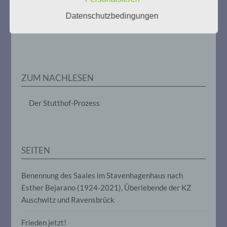
im Zusammenhang mit
Datenschutzbedingungen
personenbezogenen Daten wie das
Weitere Informationen:
gedenken-eimsbuettel.de
Erheben, das Erfassen, die Organisation,
das Ordnen, die Speicherung, die
Anpassung oder Veränderung, das
Auslesen, das Abfragen, die Verwendung,
die Offenlegung durch Übermittlung,
Verbreitung oder eine andere Form der
ZUM NACHLESEN
Bereitstellung, den Abgleich oder die
Verknüpfung, die Einschränkung, das
Löschen oder die Vernichtung.
Der Stutthof-Prozess
d) Einschränkung der Verarbeitung
SEITEN
Einschränkung der Verarbeitung ist die
Markierung gespeicherter
personenbezogener Daten mit dem Ziel,
Benennung des Saales im Stavenhagenhaus nach
ihre künftige Verarbeitung einzuschränken.
Esther Bejarano (1924-2021), Überlebende der KZ
Auschwitz und Ravensbrück
e) Profiling
Frieden jetzt!