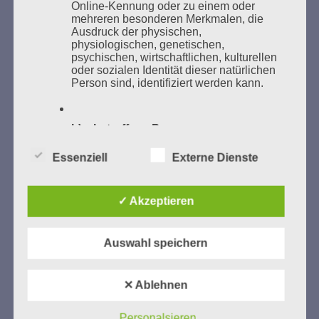
Online-Kennung oder zu einem oder
mehreren besonderen Merkmalen, die
Ausdruck der physischen,
physiologischen, genetischen,
psychischen, wirtschaftlichen, kulturellen
oder sozialen Identität dieser natürlichen
GEDENKEN UND ERINNERN BEGINNT IN
Person sind, identifiziert werden kann.
UNSERER NACHBARSCHAFT
b) betroffene Person
Essenziell
Externe Dienste
Betroffene Person ist jede identifizierte
oder identifizierbare natürliche Person,
deren personenbezogene Daten von dem
für die Verarbeitung Verantwortlichen
✓ Akzeptieren
verarbeitet werden.
Zum 13. Monat des Gedenkens in Hamburg-
Auswahl speichern
Eimsbüttel
c) Verarbeitung
Gedenken als Erinnerung für eine Zukunft, die ein
✕ Ablehnen
Verarbeitung ist jeder mit oder ohne Hilfe
Leben in Menschenwürde garantiert.
Steffi Wittenberg
automatisierter Verfahren ausgeführte
Vom 20. April bis 14. Juni 2026
Vorgang oder jede solche Vorgangsreihe
Personalsieren