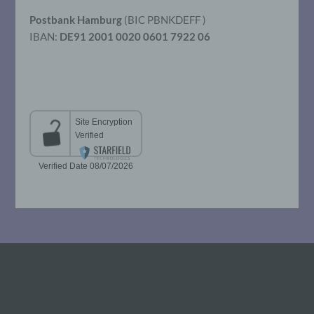
so kann der Verantwortliche
beziehungsweise können die bestimmten
Postbank Hamburg
(BIC PBNKDEFF )
Kriterien seiner Benennung nach dem
IBAN:
DE91 2001 0020 0601 7922 06
Unionsrecht oder dem Recht der
Mitgliedstaaten vorgesehen werden.
h) Auftragsverarbeiter
Auftragsverarbeiter ist eine natürliche oder
juristische Person, Behörde, Einrichtung
oder andere Stelle, die personenbezogene
Daten im Auftrag des Verantwortlichen
verarbeitet.
i) Empfänger
Empfänger ist eine natürliche oder
juristische Person, Behörde, Einrichtung
oder andere Stelle, der personenbezogene
Daten offengelegt werden, unabhängig
davon, ob es sich bei ihr um einen Dritten