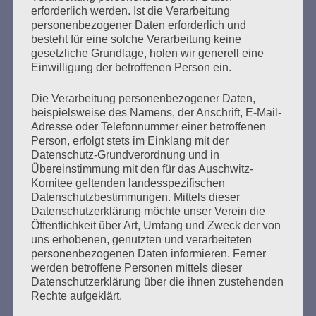
Der 8. Mai muss ein Feiertag werden
erforderlich werden. Ist die Verarbeitung
personenbezogener Daten erforderlich und
Erstellt am
4. Mai 2020
besteht für eine solche Verarbeitung keine
gesetzliche Grundlage, holen wir generell eine
Einwilligung der betroffenen Person ein.
Ein Tag, an dem die Befreiung der Menschheit vom NS-
Regime gefeiert werden kann Das habe ich in einem
Die Verarbeitung personenbezogener Daten,
Offenen Brief zum 27. Januar 2020, dem 75. Jahrestag
beispielsweise des Namens, der Anschrift, E-Mail-
der Befreiung des KZ Auschwitz durch die Rote Armee
Adresse oder Telefonnummer einer betroffenen
gefordert, den ich an Bundespräsident Steinmeier,
Person, erfolgt stets im Einklang mit der
Bundeskanzlerin Merkel und »alle, die wollen, dass
Datenschutz-Grundverordnung und in
Auschwitz nie wieder sei« geschrieben habe….
Übereinstimmung mit den für das Auschwitz-
Komitee geltenden landesspezifischen
Datenschutzbestimmungen. Mittels dieser
mehr ...
Datenschutzerklärung möchte unser Verein die
Öffentlichkeit über Art, Umfang und Zweck der von
uns erhobenen, genutzten und verarbeiteten
personenbezogenen Daten informieren. Ferner
werden betroffene Personen mittels dieser
Seitennummerierung
Datenschutzerklärung über die ihnen zustehenden
Zurück
23
Weiter
Rechte aufgeklärt.
der