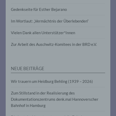
Profiling ist jede Art der automatisierten
Gedenkseite für Esther Bejarano
Verarbeitung personenbezogener Daten,
die darin besteht, dass diese
personenbezogenen Daten verwendet
Im Wortlaut: „Vermächtnis der Überlebenden“
werden, um bestimmte persönliche
Aspekte, die sich auf eine natürliche
Vielen Dank allen Unterstützer*Innen
Person beziehen, zu bewerten,
insbesondere, um Aspekte bezüglich
Arbeitsleistung, wirtschaftlicher Lage,
Zur Arbeit des Auschwitz-Komitees in der BRD e.V.
Gesundheit, persönlicher Vorlieben,
Interessen, Zuverlässigkeit, Verhalten,
Aufenthaltsort oder Ortswechsel dieser
natürlichen Person zu analysieren oder
vorherzusagen.
NEUE BEITRÄGE
Wir trauern um Heidburg Behling (1939 – 2026)
f) Pseudonymisierung
Zum Stillstand in der Realisierung des
Pseudonymisierung ist die Verarbeitung
personenbezogener Daten in einer Weise,
Dokumentationszentrums denk.mal Hannoverscher
auf welche die personenbezogenen Daten
Bahnhof in Hamburg
ohne Hinzuziehung zusätzlicher
Informationen nicht mehr einer