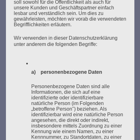
soll sowohl für die Öffentlichkeit als auch für
unsere Kunden und Geschäftspartner einfach
lesbar und verständlich sein. Um dies zu
gewährleisten, möchten wir vorab die verwendeten
MARATHONLESUNG AUS DEN
Begrifflichkeiten erläutern.
VERBRANNTEN BÜCHERN
Wir verwenden in dieser Datenschutzerklärung
unter anderem die folgenden Begriffe:
a) personenbezogene Daten
Donnerstag, 21. Mai 2026, 11 – 18 Uhr
Personenbezogene Daten sind alle
Zum 26. Mal gibt es eine Marathonlesung anlässlich
Informationen, die sich auf eine
identifizierte oder identifizierbare
des Gedenkens an die Verbrennung von Büchern am
natürliche Person (im Folgenden
Kaifu-Ufer – genau an dem Ort, wo im Mai 1933 NS-
„betroffene Person") beziehen. Als
Studentenorganisationen und Burschenschaftler
identifizierbar wird eine natürliche Person
angesehen, die direkt oder indirekt,
Bücher verbrannten.
insbesondere mittels Zuordnung zu einer
Kennung wie einem Namen, zu einer
Weitere Informationen:
lesezeichen-setzen.de
Kennnummer, zu Standortdaten, zu einer