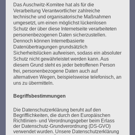
Beiträge
Das Auschwitz-Komitee hat als für die
Verarbeitung Verantwortlicher zahlreiche
technische und organisatorische Maßnahmen
umgesetzt, um einen möglichst lückenlosen
Ich appelliere an alle Menschen:
Schutz der über diese Internetseite verarbeiteten
Bitte, bitte schweigt nicht
personenbezogenen Daten sicherzustellen.
wenn ihr Unrecht seht.
Dennoch können Internetbasierte
Datenübertragungen grundsätzlich
Esther Bejarano
Sicherheitslücken aufweisen, sodass ein absoluter
Schutz nicht gewährleistet werden kann. Aus
diesem Grund steht es jeder betroffenen Person
frei, personenbezogene Daten auch auf
alternativen Wegen, beispielsweise telefonisch, an
uns zu übermitteln.
Begriffsbestimmungen
Die Datenschutzerklärung beruht auf den
SUCHEN
Begrifflichkeiten, die durch den Europäischen
NACH:
Richtlinien- und Verordnungsgeber beim Erlass
der Datenschutz-Grundverordnung (DS-GVO)
verwendet wurden. Unsere Datenschutzerklärung