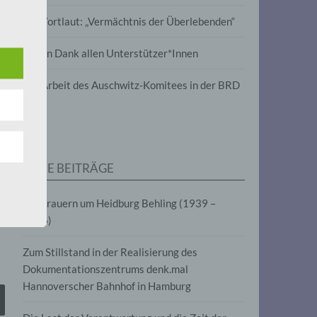
wird
Im Wortlaut: „Vermächtnis der Überlebenden“
m
Vielen Dank allen Unterstützer*Innen
line-
en,
Zur Arbeit des Auschwitz-Komitees in der BRD
tät
e.V.
NEUE BEITRÄGE
für
Wir trauern um Heidburg Behling (1939 –
2026)
Zum Stillstand in der Realisierung des
Dokumentationszentrums denk.mal
Hannoverscher Bahnhof in Hamburg
fahren
eben,