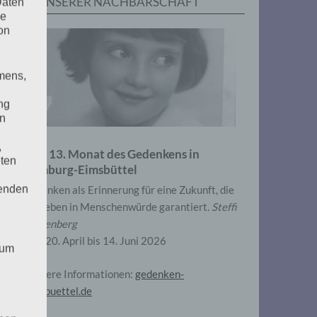
IN UNSERER NACHBARSCHAFT
Daten
he
on
mens,
ng
en
,
Zum 13. Monat des Gedenkens in
eten
Hamburg-Eimsbüttel
henden
Gedenken als Erinnerung für eine Zukunft, die
ein Leben in Menschenwürde garantiert.
Steffi
Wittenberg
Vom 20. April bis 14. Juni 2026
 um
Weitere Informationen:
gedenken-
eimsbuettel.de