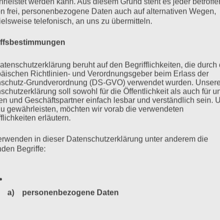
rleistet werden kann. Aus diesem Grund steht es jeder betroff
n frei, personenbezogene Daten auch auf alternativen Wegen,
ielsweise telefonisch, an uns zu übermitteln.
iffsbestimmungen
atenschutzerklärung beruht auf den Begrifflichkeiten, die durch
äischen Richtlinien- und Verordnungsgeber beim Erlass der
schutz-Grundverordnung (DS-GVO) verwendet wurden. Unser
schutzerklärung soll sowohl für die Öffentlichkeit als auch für u
n und Geschäftspartner einfach lesbar und verständlich sein.
zu gewährleisten, möchten wir vorab die verwendeten
flichkeiten erläutern.
erwenden in dieser Datenschutzerklärung unter anderem die
nden Begriffe:
a) personenbezogene Daten
Personenbezogene Daten sind alle Informationen, die sich a