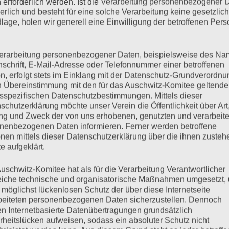
 erforderlich werden. Ist die Verarbeitung personenbezogener 
mehr ...
derlich und besteht für eine solche Verarbeitung keine gesetzlic
lage, holen wir generell eine Einwilligung der betroffenen Pers
erarbeitung personenbezogener Daten, beispielsweise des Na
nschrift, E-Mail-Adresse oder Telefonnummer einer betroffenen
ung auf dem Hein-Köllisch-
n, erfolgt stets im Einklang mit der Datenschutz-Grundverordnu
n Übereinstimmung mit den für das Auschwitz-Komitee geltend
sspezifischen Datenschutzbestimmungen. Mittels dieser
schutzerklärung möchte unser Verein die Öffentlichkeit über Art
g und Zweck der von uns erhobenen, genutzten und verarbeit
nenbezogenen Daten informieren. Ferner werden betroffene
nen mittels dieser Datenschutzerklärung über die ihnen zuste
eieung und der Tag des Widerstands mit einer Kundgebung auf
e aufgeklärt.
en Redebeiträgen haben wurde exemplarisch der von Ronja vom
hnitt: Gesa / Medienzentrum GWA St. Pauli
uschwitz-Komitee hat als für die Verarbeitung Verantwortlicher
eiche technische und organisatorische Maßnahmen umgesetzt,
 möglichst lückenlosen Schutz der über diese Internetseite
beiteten personenbezogenen Daten sicherzustellen. Dennoch
mehr ...
n Internetbasierte Datenübertragungen grundsätzlich
rheitslücken aufweisen, sodass ein absoluter Schutz nicht