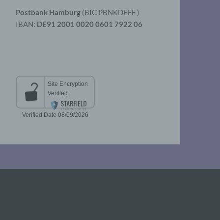
Postbank Hamburg
(BIC PBNKDEFF )
IBAN:
DE91 2001 0020 0601 7922 06
aten
er
t
chen
 die