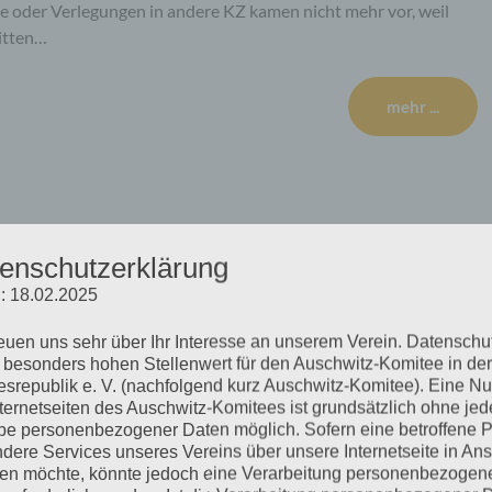
e oder Verlegungen in andere KZ kamen nicht mehr vor, weil
itten…
mehr ...
ittwoch, 20.05.2020
enschutzerklärung
: 18.02.2025
reuen uns sehr über Ihr Interesse an unserem Verein. Datenschu
ich, ein Transparent an einer Lattenkonstruktion zu befestigen,
 besonders hohen Stellenwert für den Auschwitz-Komitee in der
handlungstag begann mit einem Antrag des Verteidigers
srepublik e. V. (nachfolgend kurz Auschwitz-Komitee). Eine N
chten wünscht, um die Erinnerungslücken Bruno Ds., die nach
nternetseiten des Auschwitz-Komitees ist grundsätzlich ohne jed
e personenbezogener Daten möglich. Sofern eine betroffene 
D. lasse Erinnerungen aus, die ihm…
dere Services unseres Vereins über unsere Internetseite in An
n möchte, könnte jedoch eine Verarbeitung personenbezogen