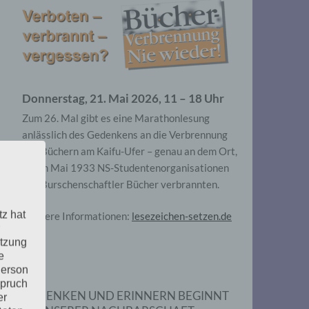
Donnerstag, 21. Mai 2026, 11 – 18 Uhr
Zum 26. Mal gibt es eine Marathonlesung
anlässlich des Gedenkens an die Verbrennung
von Büchern am Kaifu-Ufer – genau an dem Ort,
wo im Mai 1933 NS-Studentenorganisationen
und Burschenschaftler Bücher verbrannten.
tz hat
Weitere Informationen:
lesezeichen-setzen.de
utzung
e
Person
spruch
GEDENKEN UND ERINNERN BEGINNT
er