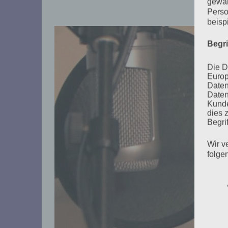
gewäh
Perso
beisp
Begr
Die D
Europ
Daten
Daten
Kunde
dies 
Begrif
Wir v
folge