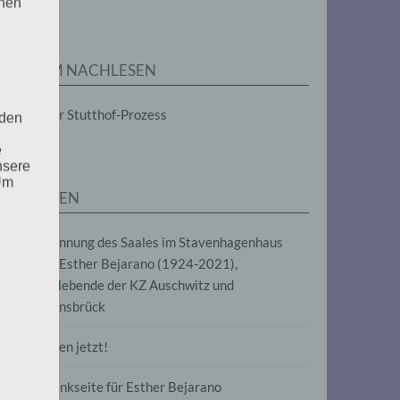
enen
ZUM NACHLESEN
Der Stutthof-Prozess
 den
e
nsere
 Um
SEITEN
Benennung des Saales im Stavenhagenhaus
nach Esther Bejarano (1924-2021),
Überlebende der KZ Auschwitz und
Ravensbrück
Frieden jetzt!
Gedenkseite für Esther Bejarano
uf