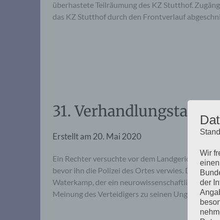
überhastete Teilräumung des KZ Stutthof. Zugäng
das KZ Stutthof durch den Frontverlauf abgeschn
31. Verhandlungstag, M
Dat
Stand
Erstellt am
20. Mai 2020
Wir f
Ein Rechter versuchte vor dem Landgericht vergebl
einen
bevor ihn die Polizei des Ortes verwies. Der Ver
Bunde
Waterkamp, der ein neurowissenschaftliches Guta
der I
Angab
Meinung des Verteidigers zu seinen Ungunsten – (
beson
nehme