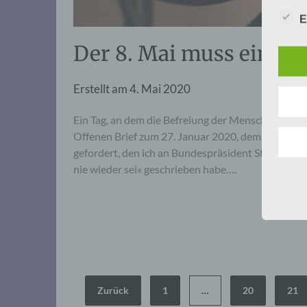
E
Der 8. Mai muss ein Fe
Erstellt am
4. Mai 2020
Ein Tag, an dem die Befreiung der Menschheit vo
Offenen Brief zum 27. Januar 2020, dem 75. Jahr
gefordert, den ich an Bundespräsident Steinmeier,
nie wieder sei« geschrieben habe….
Seitennummerierung
Zurück
1
…
20
21