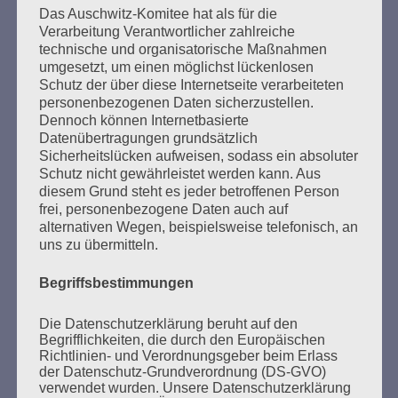
Beiträge
Das Auschwitz-Komitee hat als für die
Verarbeitung Verantwortlicher zahlreiche
technische und organisatorische Maßnahmen
umgesetzt, um einen möglichst lückenlosen
"Erinnern heißt handeln" bedeutet für mich, für uns,
Schutz der über diese Internetseite verarbeiteten
heute aktiv zu sein, uns mit den Verhältnissen
personenbezogenen Daten sicherzustellen.
auseinanderzusetzen, bevor es wieder zu spät ist
Dennoch können Internetbasierte
für eine Gegenwehr gegen rechts.
Datenübertragungen grundsätzlich
Sicherheitslücken aufweisen, sodass ein absoluter
Esther Bejarano - 3. Januar 2019
Schutz nicht gewährleistet werden kann. Aus
diesem Grund steht es jeder betroffenen Person
frei, personenbezogene Daten auch auf
alternativen Wegen, beispielsweise telefonisch, an
uns zu übermitteln.
Begriffsbestimmungen
Die Datenschutzerklärung beruht auf den
SUCHEN
Begrifflichkeiten, die durch den Europäischen
NACH:
Richtlinien- und Verordnungsgeber beim Erlass
der Datenschutz-Grundverordnung (DS-GVO)
verwendet wurden. Unsere Datenschutzerklärung