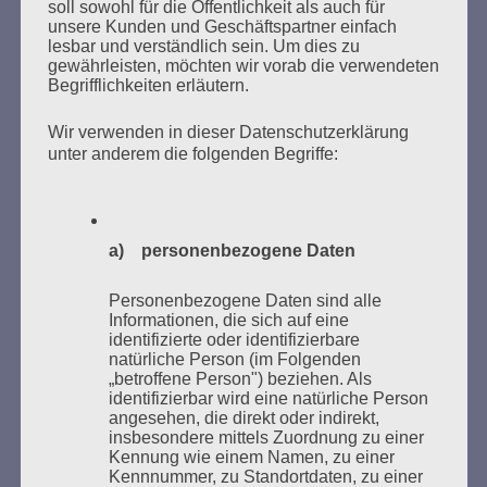
soll sowohl für die Öffentlichkeit als auch für
unsere Kunden und Geschäftspartner einfach
lesbar und verständlich sein. Um dies zu
gewährleisten, möchten wir vorab die verwendeten
MARATHONLESUNG AUS DEN
Begrifflichkeiten erläutern.
VERBRANNTEN BÜCHERN
Wir verwenden in dieser Datenschutzerklärung
unter anderem die folgenden Begriffe:
a) personenbezogene Daten
Donnerstag, 21. Mai 2026, 11 – 18 Uhr
Personenbezogene Daten sind alle
Zum 26. Mal gibt es eine Marathonlesung anlässlich
Informationen, die sich auf eine
identifizierte oder identifizierbare
des Gedenkens an die Verbrennung von Büchern am
natürliche Person (im Folgenden
Kaifu-Ufer – genau an dem Ort, wo im Mai 1933 NS-
„betroffene Person") beziehen. Als
Studentenorganisationen und Burschenschaftler
identifizierbar wird eine natürliche Person
angesehen, die direkt oder indirekt,
Bücher verbrannten.
insbesondere mittels Zuordnung zu einer
Kennung wie einem Namen, zu einer
Weitere Informationen:
lesezeichen-setzen.de
Kennnummer, zu Standortdaten, zu einer