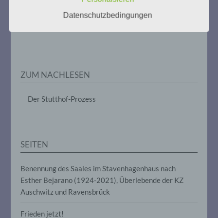
im Zusammenhang mit
Datenschutzbedingungen
personenbezogenen Daten wie das
Weitere Informationen:
gedenken-eimsbuettel.de
Erheben, das Erfassen, die Organisation,
das Ordnen, die Speicherung, die
Anpassung oder Veränderung, das
Auslesen, das Abfragen, die Verwendung,
die Offenlegung durch Übermittlung,
Verbreitung oder eine andere Form der
ZUM NACHLESEN
Bereitstellung, den Abgleich oder die
Verknüpfung, die Einschränkung, das
Löschen oder die Vernichtung.
Der Stutthof-Prozess
d) Einschränkung der Verarbeitung
SEITEN
Einschränkung der Verarbeitung ist die
Markierung gespeicherter
personenbezogener Daten mit dem Ziel,
Benennung des Saales im Stavenhagenhaus nach
ihre künftige Verarbeitung einzuschränken.
Esther Bejarano (1924-2021), Überlebende der KZ
Auschwitz und Ravensbrück
e) Profiling
Frieden jetzt!