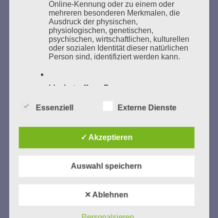
Online-Kennung oder zu einem oder
mehreren besonderen Merkmalen, die
Ausdruck der physischen,
physiologischen, genetischen,
psychischen, wirtschaftlichen, kulturellen
oder sozialen Identität dieser natürlichen
GEDENKEN UND ERINNERN BEGINNT IN
Person sind, identifiziert werden kann.
UNSERER NACHBARSCHAFT
b) betroffene Person
Essenziell
Externe Dienste
Betroffene Person ist jede identifizierte
oder identifizierbare natürliche Person,
deren personenbezogene Daten von dem
für die Verarbeitung Verantwortlichen
✓ Akzeptieren
verarbeitet werden.
Zum 13. Monat des Gedenkens in Hamburg-
Auswahl speichern
Eimsbüttel
c) Verarbeitung
Gedenken als Erinnerung für eine Zukunft, die ein
✕ Ablehnen
Verarbeitung ist jeder mit oder ohne Hilfe
Leben in Menschenwürde garantiert.
Steffi Wittenberg
automatisierter Verfahren ausgeführte
Vom 20. April bis 14. Juni 2026
Vorgang oder jede solche Vorgangsreihe
Personalsieren