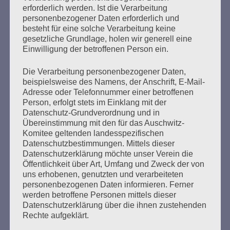
Der 8. Mai muss ein Feiertag werden
erforderlich werden. Ist die Verarbeitung
personenbezogener Daten erforderlich und
Erstellt am
4. Mai 2020
besteht für eine solche Verarbeitung keine
gesetzliche Grundlage, holen wir generell eine
Einwilligung der betroffenen Person ein.
Ein Tag, an dem die Befreiung der Menschheit vom NS-
Regime gefeiert werden kann Das habe ich in einem
Die Verarbeitung personenbezogener Daten,
Offenen Brief zum 27. Januar 2020, dem 75. Jahrestag
beispielsweise des Namens, der Anschrift, E-Mail-
der Befreiung des KZ Auschwitz durch die Rote Armee
Adresse oder Telefonnummer einer betroffenen
gefordert, den ich an Bundespräsident Steinmeier,
Person, erfolgt stets im Einklang mit der
Bundeskanzlerin Merkel und »alle, die wollen, dass
Datenschutz-Grundverordnung und in
Auschwitz nie wieder sei« geschrieben habe….
Übereinstimmung mit den für das Auschwitz-
Komitee geltenden landesspezifischen
Datenschutzbestimmungen. Mittels dieser
mehr ...
Datenschutzerklärung möchte unser Verein die
Öffentlichkeit über Art, Umfang und Zweck der von
uns erhobenen, genutzten und verarbeiteten
personenbezogenen Daten informieren. Ferner
werden betroffene Personen mittels dieser
Seitennummerierung
Datenschutzerklärung über die ihnen zustehenden
Zurück
23
Weiter
Rechte aufgeklärt.
der