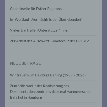
Profiling ist jede Art der automatisierten
Gedenkseite für Esther Bejarano
Verarbeitung personenbezogener Daten,
die darin besteht, dass diese
personenbezogenen Daten verwendet
Im Wortlaut: „Vermächtnis der Überlebenden“
werden, um bestimmte persönliche
Aspekte, die sich auf eine natürliche
Vielen Dank allen Unterstützer*Innen
Person beziehen, zu bewerten,
insbesondere, um Aspekte bezüglich
Arbeitsleistung, wirtschaftlicher Lage,
Zur Arbeit des Auschwitz-Komitees in der BRD e.V.
Gesundheit, persönlicher Vorlieben,
Interessen, Zuverlässigkeit, Verhalten,
Aufenthaltsort oder Ortswechsel dieser
natürlichen Person zu analysieren oder
vorherzusagen.
NEUE BEITRÄGE
Wir trauern um Heidburg Behling (1939 – 2026)
f) Pseudonymisierung
Zum Stillstand in der Realisierung des
Pseudonymisierung ist die Verarbeitung
personenbezogener Daten in einer Weise,
Dokumentationszentrums denk.mal Hannoverscher
auf welche die personenbezogenen Daten
Bahnhof in Hamburg
ohne Hinzuziehung zusätzlicher
Informationen nicht mehr einer