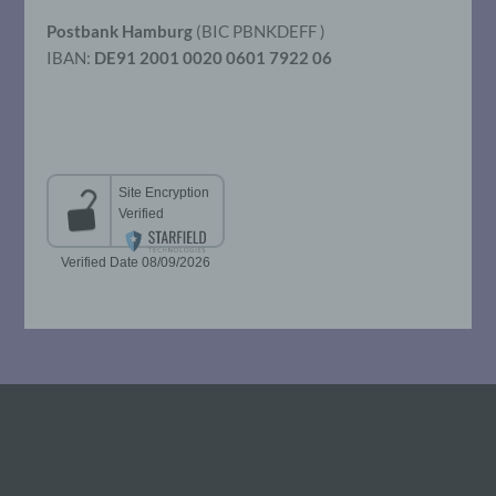
so kann der Verantwortliche
beziehungsweise können die bestimmten
Postbank Hamburg
(BIC PBNKDEFF )
Kriterien seiner Benennung nach dem
IBAN:
DE91 2001 0020 0601 7922 06
Unionsrecht oder dem Recht der
Mitgliedstaaten vorgesehen werden.
h) Auftragsverarbeiter
Auftragsverarbeiter ist eine natürliche oder
juristische Person, Behörde, Einrichtung
oder andere Stelle, die personenbezogene
Daten im Auftrag des Verantwortlichen
verarbeitet.
i) Empfänger
Empfänger ist eine natürliche oder
juristische Person, Behörde, Einrichtung
oder andere Stelle, der personenbezogene
Daten offengelegt werden, unabhängig
davon, ob es sich bei ihr um einen Dritten