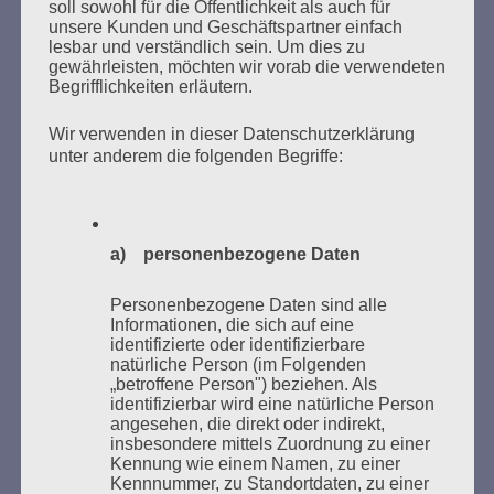
soll sowohl für die Öffentlichkeit als auch für
unsere Kunden und Geschäftspartner einfach
lesbar und verständlich sein. Um dies zu
gewährleisten, möchten wir vorab die verwendeten
MARATHONLESUNG AUS DEN
Begrifflichkeiten erläutern.
VERBRANNTEN BÜCHERN
Wir verwenden in dieser Datenschutzerklärung
unter anderem die folgenden Begriffe:
a) personenbezogene Daten
Donnerstag, 21. Mai 2026, 11 – 18 Uhr
Personenbezogene Daten sind alle
Zum 26. Mal gibt es eine Marathonlesung anlässlich
Informationen, die sich auf eine
identifizierte oder identifizierbare
des Gedenkens an die Verbrennung von Büchern am
natürliche Person (im Folgenden
Kaifu-Ufer – genau an dem Ort, wo im Mai 1933 NS-
„betroffene Person") beziehen. Als
Studentenorganisationen und Burschenschaftler
identifizierbar wird eine natürliche Person
angesehen, die direkt oder indirekt,
Bücher verbrannten.
insbesondere mittels Zuordnung zu einer
Kennung wie einem Namen, zu einer
Weitere Informationen:
lesezeichen-setzen.de
Kennnummer, zu Standortdaten, zu einer