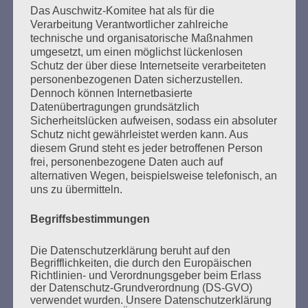
Beiträge
Das Auschwitz-Komitee hat als für die
Verarbeitung Verantwortlicher zahlreiche
technische und organisatorische Maßnahmen
umgesetzt, um einen möglichst lückenlosen
Den Faschismus an seiner Wurzel zu packen, ganz
Schutz der über diese Internetseite verarbeiteten
frei und offen die Probleme anzusprechen, und
personenbezogenen Daten sicherzustellen.
dennoch voller Respekt vor der Würde und Freiheit
Dennoch können Internetbasierte
der Anderen – das ist eine der großen Aufgaben, an
Datenübertragungen grundsätzlich
denen die Gesellschaft auf Gedeih und Verderb
Sicherheitslücken aufweisen, sodass ein absoluter
Schutz nicht gewährleistet werden kann. Aus
nicht scheitern darf.
diesem Grund steht es jeder betroffenen Person
frei, personenbezogene Daten auch auf
Esther Bejarano - 24. Januar 2021
alternativen Wegen, beispielsweise telefonisch, an
uns zu übermitteln.
Begriffsbestimmungen
Die Datenschutzerklärung beruht auf den
SUCHEN
Begrifflichkeiten, die durch den Europäischen
NACH:
Richtlinien- und Verordnungsgeber beim Erlass
der Datenschutz-Grundverordnung (DS-GVO)
verwendet wurden. Unsere Datenschutzerklärung