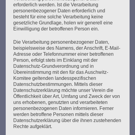
Der 8. Mai muss ein Feiertag werden
erforderlich werden. Ist die Verarbeitung
personenbezogener Daten erforderlich und
Erstellt am
4. Mai 2020
besteht für eine solche Verarbeitung keine
gesetzliche Grundlage, holen wir generell eine
Einwilligung der betroffenen Person ein.
Ein Tag, an dem die Befreiung der Menschheit vom NS-
Regime gefeiert werden kann Das habe ich in einem
Die Verarbeitung personenbezogener Daten,
Offenen Brief zum 27. Januar 2020, dem 75. Jahrestag
beispielsweise des Namens, der Anschrift, E-Mail-
der Befreiung des KZ Auschwitz durch die Rote Armee
Adresse oder Telefonnummer einer betroffenen
gefordert, den ich an Bundespräsident Steinmeier,
Person, erfolgt stets im Einklang mit der
Bundeskanzlerin Merkel und »alle, die wollen, dass
Datenschutz-Grundverordnung und in
Auschwitz nie wieder sei« geschrieben habe….
Übereinstimmung mit den für das Auschwitz-
Komitee geltenden landesspezifischen
Datenschutzbestimmungen. Mittels dieser
mehr ...
Datenschutzerklärung möchte unser Verein die
Öffentlichkeit über Art, Umfang und Zweck der von
uns erhobenen, genutzten und verarbeiteten
personenbezogenen Daten informieren. Ferner
werden betroffene Personen mittels dieser
Seitennummerierung
Datenschutzerklärung über die ihnen zustehenden
Zurück
23
Weiter
Rechte aufgeklärt.
der