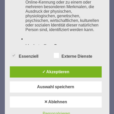
Online-Kennung oder zu einem oder
mehreren besonderen Merkmalen, die
Ausdruck der physischen,
physiologischen, genetischen,
psychischen, wirtschaftlichen, kulturellen
oder sozialen Identität dieser natürlichen
GEDENKEN UND ERINNERN BEGINNT IN
Person sind, identifiziert werden kann.
UNSERER NACHBARSCHAFT
b) betroffene Person
Essenziell
Externe Dienste
Betroffene Person ist jede identifizierte
oder identifizierbare natürliche Person,
deren personenbezogene Daten von dem
für die Verarbeitung Verantwortlichen
✓ Akzeptieren
verarbeitet werden.
Zum 13. Monat des Gedenkens in Hamburg-
Auswahl speichern
Eimsbüttel
c) Verarbeitung
Gedenken als Erinnerung für eine Zukunft, die ein
✕ Ablehnen
Verarbeitung ist jeder mit oder ohne Hilfe
Leben in Menschenwürde garantiert.
Steffi Wittenberg
automatisierter Verfahren ausgeführte
Vom 20. April bis 14. Juni 2026
Vorgang oder jede solche Vorgangsreihe
Personalsieren