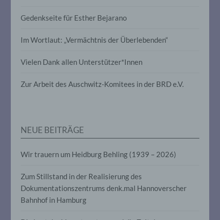
Profiling ist jede Art der automatisierten
Gedenkseite für Esther Bejarano
Verarbeitung personenbezogener Daten,
die darin besteht, dass diese
personenbezogenen Daten verwendet
Im Wortlaut: „Vermächtnis der Überlebenden“
werden, um bestimmte persönliche
Aspekte, die sich auf eine natürliche
Vielen Dank allen Unterstützer*Innen
Person beziehen, zu bewerten,
insbesondere, um Aspekte bezüglich
Arbeitsleistung, wirtschaftlicher Lage,
Zur Arbeit des Auschwitz-Komitees in der BRD e.V.
Gesundheit, persönlicher Vorlieben,
Interessen, Zuverlässigkeit, Verhalten,
Aufenthaltsort oder Ortswechsel dieser
natürlichen Person zu analysieren oder
vorherzusagen.
NEUE BEITRÄGE
Wir trauern um Heidburg Behling (1939 – 2026)
f) Pseudonymisierung
Zum Stillstand in der Realisierung des
Pseudonymisierung ist die Verarbeitung
personenbezogener Daten in einer Weise,
Dokumentationszentrums denk.mal Hannoverscher
auf welche die personenbezogenen Daten
Bahnhof in Hamburg
ohne Hinzuziehung zusätzlicher
Informationen nicht mehr einer