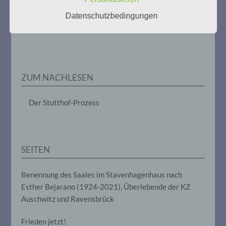
im Zusammenhang mit
Datenschutzbedingungen
personenbezogenen Daten wie das
Weitere Informationen:
gedenken-eimsbuettel.de
Erheben, das Erfassen, die Organisation,
das Ordnen, die Speicherung, die
Anpassung oder Veränderung, das
Auslesen, das Abfragen, die Verwendung,
die Offenlegung durch Übermittlung,
Verbreitung oder eine andere Form der
ZUM NACHLESEN
Bereitstellung, den Abgleich oder die
Verknüpfung, die Einschränkung, das
Löschen oder die Vernichtung.
Der Stutthof-Prozess
d) Einschränkung der Verarbeitung
SEITEN
Einschränkung der Verarbeitung ist die
Markierung gespeicherter
personenbezogener Daten mit dem Ziel,
Benennung des Saales im Stavenhagenhaus nach
ihre künftige Verarbeitung einzuschränken.
Esther Bejarano (1924-2021), Überlebende der KZ
Auschwitz und Ravensbrück
e) Profiling
Frieden jetzt!