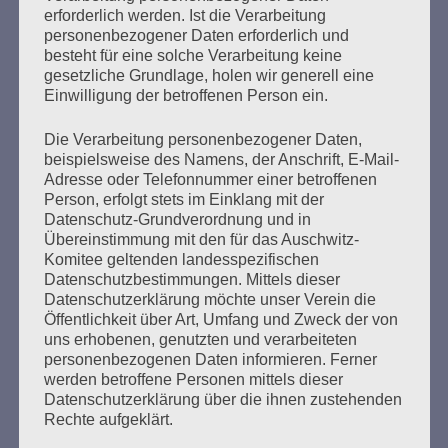
Der 8. Mai muss ein Feiertag werden
erforderlich werden. Ist die Verarbeitung
personenbezogener Daten erforderlich und
Erstellt am
4. Mai 2020
besteht für eine solche Verarbeitung keine
gesetzliche Grundlage, holen wir generell eine
Einwilligung der betroffenen Person ein.
Ein Tag, an dem die Befreiung der Menschheit vom NS-
Regime gefeiert werden kann Das habe ich in einem
Die Verarbeitung personenbezogener Daten,
Offenen Brief zum 27. Januar 2020, dem 75. Jahrestag
beispielsweise des Namens, der Anschrift, E-Mail-
der Befreiung des KZ Auschwitz durch die Rote Armee
Adresse oder Telefonnummer einer betroffenen
gefordert, den ich an Bundespräsident Steinmeier,
Person, erfolgt stets im Einklang mit der
Bundeskanzlerin Merkel und »alle, die wollen, dass
Datenschutz-Grundverordnung und in
Auschwitz nie wieder sei« geschrieben habe….
Übereinstimmung mit den für das Auschwitz-
Komitee geltenden landesspezifischen
Datenschutzbestimmungen. Mittels dieser
mehr ...
Datenschutzerklärung möchte unser Verein die
Öffentlichkeit über Art, Umfang und Zweck der von
uns erhobenen, genutzten und verarbeiteten
personenbezogenen Daten informieren. Ferner
werden betroffene Personen mittels dieser
Seitennummerierung
Datenschutzerklärung über die ihnen zustehenden
Zurück
23
Weiter
Rechte aufgeklärt.
der