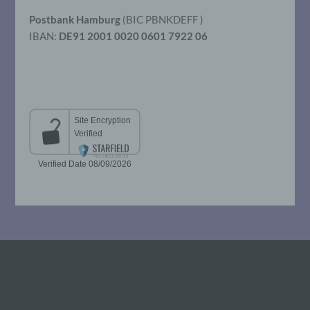
so kann der Verantwortliche
beziehungsweise können die bestimmten
Postbank Hamburg
(BIC PBNKDEFF )
Kriterien seiner Benennung nach dem
IBAN:
DE91 2001 0020 0601 7922 06
Unionsrecht oder dem Recht der
Mitgliedstaaten vorgesehen werden.
h) Auftragsverarbeiter
Auftragsverarbeiter ist eine natürliche oder
juristische Person, Behörde, Einrichtung
oder andere Stelle, die personenbezogene
Daten im Auftrag des Verantwortlichen
verarbeitet.
i) Empfänger
Empfänger ist eine natürliche oder
juristische Person, Behörde, Einrichtung
oder andere Stelle, der personenbezogene
Daten offengelegt werden, unabhängig
davon, ob es sich bei ihr um einen Dritten