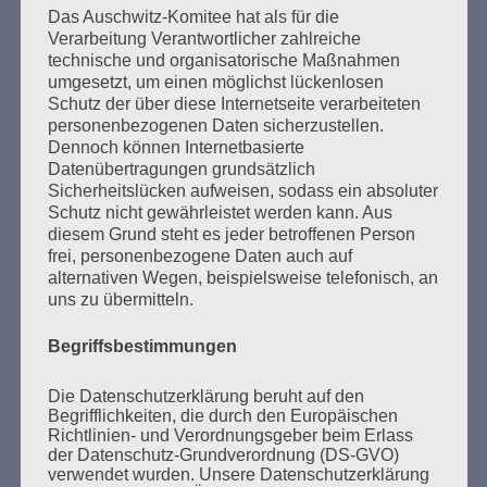
Beiträge
Das Auschwitz-Komitee hat als für die
Verarbeitung Verantwortlicher zahlreiche
technische und organisatorische Maßnahmen
umgesetzt, um einen möglichst lückenlosen
Den Faschismus an seiner Wurzel zu packen, ganz
Schutz der über diese Internetseite verarbeiteten
frei und offen die Probleme anzusprechen, und
personenbezogenen Daten sicherzustellen.
dennoch voller Respekt vor der Würde und Freiheit
Dennoch können Internetbasierte
der Anderen – das ist eine der großen Aufgaben, an
Datenübertragungen grundsätzlich
denen die Gesellschaft auf Gedeih und Verderb
Sicherheitslücken aufweisen, sodass ein absoluter
Schutz nicht gewährleistet werden kann. Aus
nicht scheitern darf.
diesem Grund steht es jeder betroffenen Person
frei, personenbezogene Daten auch auf
Esther Bejarano - 24. Januar 2021
alternativen Wegen, beispielsweise telefonisch, an
uns zu übermitteln.
Begriffsbestimmungen
Die Datenschutzerklärung beruht auf den
SUCHEN
Begrifflichkeiten, die durch den Europäischen
NACH:
Richtlinien- und Verordnungsgeber beim Erlass
der Datenschutz-Grundverordnung (DS-GVO)
verwendet wurden. Unsere Datenschutzerklärung