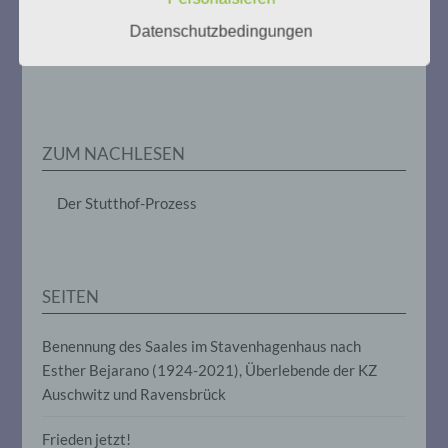
im Zusammenhang mit
Datenschutzbedingungen
personenbezogenen Daten wie das
Weitere Informationen:
gedenken-eimsbuettel.de
Erheben, das Erfassen, die Organisation,
das Ordnen, die Speicherung, die
Anpassung oder Veränderung, das
Auslesen, das Abfragen, die Verwendung,
die Offenlegung durch Übermittlung,
Verbreitung oder eine andere Form der
ZUM NACHLESEN
Bereitstellung, den Abgleich oder die
Verknüpfung, die Einschränkung, das
Löschen oder die Vernichtung.
Der Stutthof-Prozess
d) Einschränkung der Verarbeitung
SEITEN
Einschränkung der Verarbeitung ist die
Markierung gespeicherter
personenbezogener Daten mit dem Ziel,
Benennung des Saales im Stavenhagenhaus nach
ihre künftige Verarbeitung einzuschränken.
Esther Bejarano (1924-2021), Überlebende der KZ
Auschwitz und Ravensbrück
e) Profiling
Frieden jetzt!