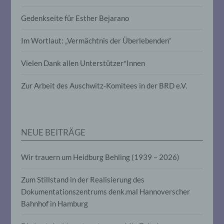
Profiling ist jede Art der automatisierten
Gedenkseite für Esther Bejarano
Verarbeitung personenbezogener Daten,
die darin besteht, dass diese
personenbezogenen Daten verwendet
Im Wortlaut: „Vermächtnis der Überlebenden“
werden, um bestimmte persönliche
Aspekte, die sich auf eine natürliche
Vielen Dank allen Unterstützer*Innen
Person beziehen, zu bewerten,
insbesondere, um Aspekte bezüglich
Arbeitsleistung, wirtschaftlicher Lage,
Zur Arbeit des Auschwitz-Komitees in der BRD e.V.
Gesundheit, persönlicher Vorlieben,
Interessen, Zuverlässigkeit, Verhalten,
Aufenthaltsort oder Ortswechsel dieser
natürlichen Person zu analysieren oder
vorherzusagen.
NEUE BEITRÄGE
Wir trauern um Heidburg Behling (1939 – 2026)
f) Pseudonymisierung
Zum Stillstand in der Realisierung des
Pseudonymisierung ist die Verarbeitung
personenbezogener Daten in einer Weise,
Dokumentationszentrums denk.mal Hannoverscher
auf welche die personenbezogenen Daten
Bahnhof in Hamburg
ohne Hinzuziehung zusätzlicher
Informationen nicht mehr einer