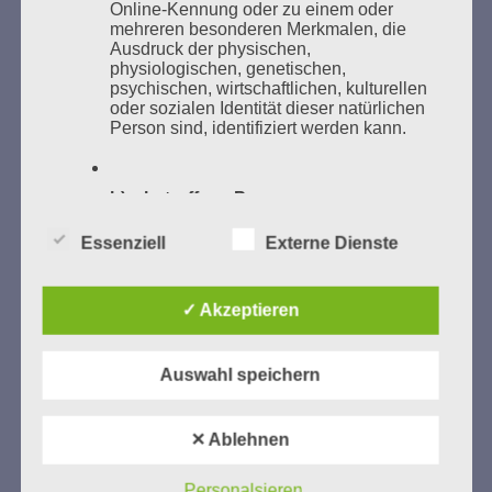
Online-Kennung oder zu einem oder
mehreren besonderen Merkmalen, die
Ausdruck der physischen,
physiologischen, genetischen,
psychischen, wirtschaftlichen, kulturellen
oder sozialen Identität dieser natürlichen
GEDENKEN UND ERINNERN BEGINNT IN
Person sind, identifiziert werden kann.
UNSERER NACHBARSCHAFT
b) betroffene Person
Essenziell
Externe Dienste
Betroffene Person ist jede identifizierte
oder identifizierbare natürliche Person,
deren personenbezogene Daten von dem
für die Verarbeitung Verantwortlichen
✓ Akzeptieren
verarbeitet werden.
Zum 13. Monat des Gedenkens in Hamburg-
Auswahl speichern
Eimsbüttel
c) Verarbeitung
Gedenken als Erinnerung für eine Zukunft, die ein
✕ Ablehnen
Verarbeitung ist jeder mit oder ohne Hilfe
Leben in Menschenwürde garantiert.
Steffi Wittenberg
automatisierter Verfahren ausgeführte
Vom 20. April bis 14. Juni 2026
Vorgang oder jede solche Vorgangsreihe
Personalsieren