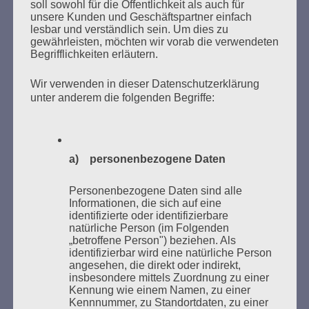
soll sowohl für die Öffentlichkeit als auch für
unsere Kunden und Geschäftspartner einfach
lesbar und verständlich sein. Um dies zu
gewährleisten, möchten wir vorab die verwendeten
MARATHONLESUNG AUS DEN
Begrifflichkeiten erläutern.
VERBRANNTEN BÜCHERN
Wir verwenden in dieser Datenschutzerklärung
unter anderem die folgenden Begriffe:
a) personenbezogene Daten
Donnerstag, 21. Mai 2026, 11 – 18 Uhr
Personenbezogene Daten sind alle
Zum 26. Mal gibt es eine Marathonlesung anlässlich
Informationen, die sich auf eine
identifizierte oder identifizierbare
des Gedenkens an die Verbrennung von Büchern am
natürliche Person (im Folgenden
Kaifu-Ufer – genau an dem Ort, wo im Mai 1933 NS-
„betroffene Person") beziehen. Als
Studentenorganisationen und Burschenschaftler
identifizierbar wird eine natürliche Person
angesehen, die direkt oder indirekt,
Bücher verbrannten.
insbesondere mittels Zuordnung zu einer
Kennung wie einem Namen, zu einer
Weitere Informationen:
lesezeichen-setzen.de
Kennnummer, zu Standortdaten, zu einer