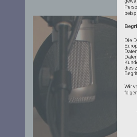
gewäh
Perso
beisp
Begr
Die D
Europ
Daten
Daten
Kunde
dies 
Begrif
Wir v
folge