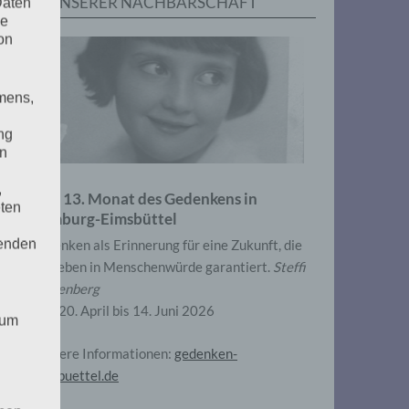
IN UNSERER NACHBARSCHAFT
Daten
he
on
mens,
ng
en
,
Zum 13. Monat des Gedenkens in
eten
Hamburg-Eimsbüttel
henden
Gedenken als Erinnerung für eine Zukunft, die
ein Leben in Menschenwürde garantiert.
Steffi
Wittenberg
Vom 20. April bis 14. Juni 2026
 um
Weitere Informationen:
gedenken-
eimsbuettel.de