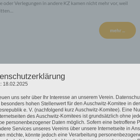
e oder Verlegungen in andere KZ kamen nicht mehr vor, weil
itten…
mehr ...
ittwoch, 20.05.2020
enschutzerklärung
: 18.02.2025
reuen uns sehr über Ihr Interesse an unserem Verein. Datenschu
ich, ein Transparent an einer Lattenkonstruktion zu befestigen,
 besonders hohen Stellenwert für den Auschwitz-Komitee in der
handlungstag begann mit einem Antrag des Verteidigers
srepublik e. V. (nachfolgend kurz Auschwitz-Komitee). Eine N
chten wünscht, um die Erinnerungslücken Bruno Ds., die nach
nternetseiten des Auschwitz-Komitees ist grundsätzlich ohne jed
e personenbezogener Daten möglich. Sofern eine betroffene 
D. lasse Erinnerungen aus, die ihm…
dere Services unseres Vereins über unsere Internetseite in An
n möchte, könnte jedoch eine Verarbeitung personenbezogen