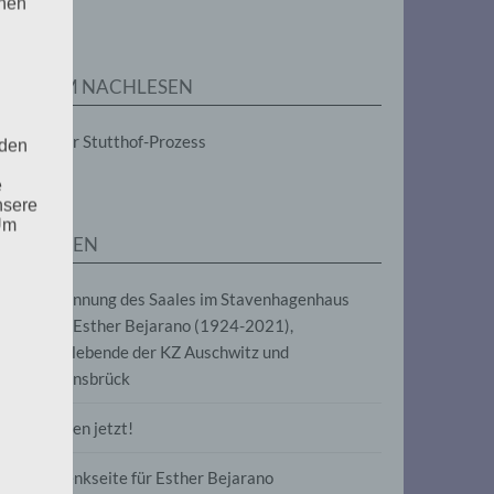
enen
ZUM NACHLESEN
Der Stutthof-Prozess
 den
e
nsere
 Um
SEITEN
Benennung des Saales im Stavenhagenhaus
nach Esther Bejarano (1924-2021),
Überlebende der KZ Auschwitz und
Ravensbrück
Frieden jetzt!
Gedenkseite für Esther Bejarano
uf