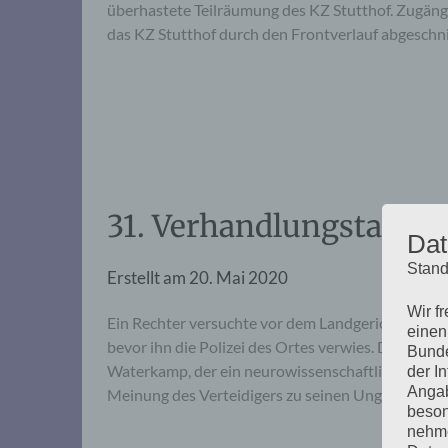
überhastete Teilräumung des KZ Stutthof. Zugäng
das KZ Stutthof durch den Frontverlauf abgeschn
31. Verhandlungstag, M
Dat
Stand
Erstellt am
20. Mai 2020
Wir f
Ein Rechter versuchte vor dem Landgericht vergebl
einen
bevor ihn die Polizei des Ortes verwies. Der Ver
Bunde
Waterkamp, der ein neurowissenschaftliches Guta
der I
Angab
Meinung des Verteidigers zu seinen Ungunsten – (
beson
nehme