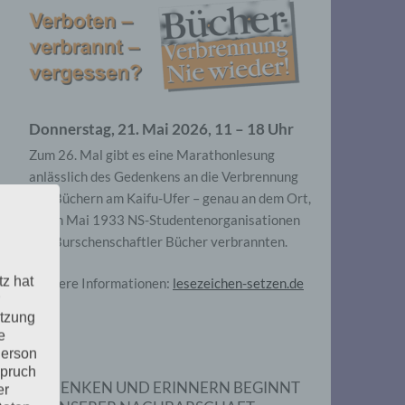
Donnerstag, 21. Mai 2026, 11 – 18 Uhr
Zum 26. Mal gibt es eine Marathonlesung
anlässlich des Gedenkens an die Verbrennung
von Büchern am Kaifu-Ufer – genau an dem Ort,
wo im Mai 1933 NS-Studentenorganisationen
und Burschenschaftler Bücher verbrannten.
tz hat
Weitere Informationen:
lesezeichen-setzen.de
utzung
e
Person
spruch
GEDENKEN UND ERINNERN BEGINNT
er