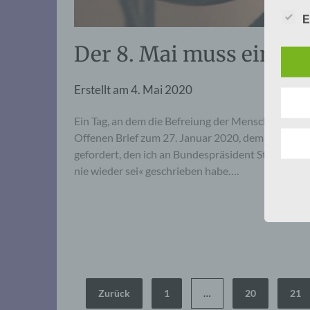
E
Der 8. Mai muss ein Fe
Erstellt am
4. Mai 2020
Ein Tag, an dem die Befreiung der Menschheit vo
Offenen Brief zum 27. Januar 2020, dem 75. Jahr
gefordert, den ich an Bundespräsident Steinmeier,
nie wieder sei« geschrieben habe….
Seitennummerierung
Zurück
1
…
20
21