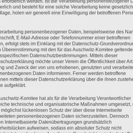
 erforderlich werden. Ist die Verarbeitung personenbezogener 
mehr ...
derlich und besteht für eine solche Verarbeitung keine gesetzlic
lage, holen wir generell eine Einwilligung der betroffenen Pers
erarbeitung personenbezogener Daten, beispielsweise des Na
nschrift, E-Mail-Adresse oder Telefonnummer einer betroffenen
ung auf dem Hein-Köllisch-
n, erfolgt stets im Einklang mit der Datenschutz-Grundverordnu
n Übereinstimmung mit den für das Auschwitz-Komitee geltend
sspezifischen Datenschutzbestimmungen. Mittels dieser
schutzerklärung möchte unser Verein die Öffentlichkeit über Art
g und Zweck der von uns erhobenen, genutzten und verarbeit
nenbezogenen Daten informieren. Ferner werden betroffene
nen mittels dieser Datenschutzerklärung über die ihnen zuste
eieung und der Tag des Widerstands mit einer Kundgebung auf
e aufgeklärt.
en Redebeiträgen haben wurde exemplarisch der von Ronja vom
hnitt: Gesa / Medienzentrum GWA St. Pauli
uschwitz-Komitee hat als für die Verarbeitung Verantwortlicher
eiche technische und organisatorische Maßnahmen umgesetzt,
 möglichst lückenlosen Schutz der über diese Internetseite
beiteten personenbezogenen Daten sicherzustellen. Dennoch
mehr ...
n Internetbasierte Datenübertragungen grundsätzlich
rheitslücken aufweisen, sodass ein absoluter Schutz nicht