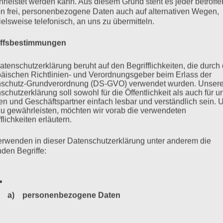
rleistet werden kann. Aus diesem Grund steht es jeder betroff
n frei, personenbezogene Daten auch auf alternativen Wegen,
ielsweise telefonisch, an uns zu übermitteln.
iffsbestimmungen
atenschutzerklärung beruht auf den Begrifflichkeiten, die durch
äischen Richtlinien- und Verordnungsgeber beim Erlass der
schutz-Grundverordnung (DS-GVO) verwendet wurden. Unser
schutzerklärung soll sowohl für die Öffentlichkeit als auch für u
n und Geschäftspartner einfach lesbar und verständlich sein.
zu gewährleisten, möchten wir vorab die verwendeten
flichkeiten erläutern.
erwenden in dieser Datenschutzerklärung unter anderem die
nden Begriffe:
a) personenbezogene Daten
Personenbezogene Daten sind alle Informationen, die sich a