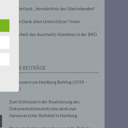
wird
Im Wortlaut: „Vermächtnis der Überlebenden“
m
Vielen Dank allen Unterstützer*Innen
line-
en,
Zur Arbeit des Auschwitz-Komitees in der BRD
tät
e.V.
NEUE BEITRÄGE
für
Wir trauern um Heidburg Behling (1939 –
2026)
Zum Stillstand in der Realisierung des
Dokumentationszentrums denk.mal
Hannoverscher Bahnhof in Hamburg
fahren
eben,