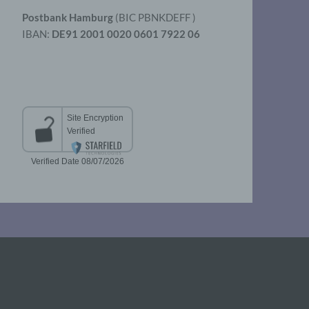
Postbank Hamburg
(BIC PBNKDEFF )
IBAN:
DE91 2001 0020 0601 7922 06
aten
er
t
chen
 die