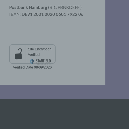
Postbank Hamburg
(BIC PBNKDEFF )
IBAN:
DE91 2001 0020 0601 7922 06
aten
er
t
chen
 die