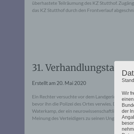
überhastete Teilräumung des KZ Stutthof. Zugäng
das KZ Stutthof durch den Frontverlauf abgeschn
31. Verhandlungstag, M
Dat
Stand
Erstellt am
20. Mai 2020
Wir f
Ein Rechter versuchte vor dem Landgericht vergebl
einen
bevor ihn die Polizei des Ortes verwies. Der Ver
Bunde
Waterkamp, der ein neurowissenschaftliches Guta
der I
Angab
Meinung des Verteidigers zu seinen Ungunsten – (
beson
nehme