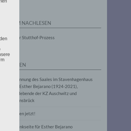
enen
ZUM NACHLESEN
Der Stutthof-Prozess
 den
e
nsere
 Um
SEITEN
Benennung des Saales im Stavenhagenhaus
nach Esther Bejarano (1924-2021),
Überlebende der KZ Auschwitz und
Ravensbrück
Frieden jetzt!
Gedenkseite für Esther Bejarano
uf