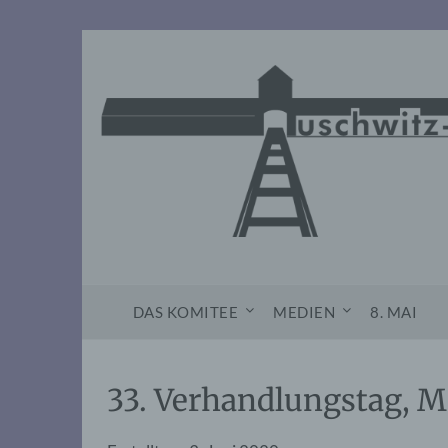
Skip
to
content
DAS KOMITEE
MEDIEN
8. MAI
33. Verhandlungstag, M