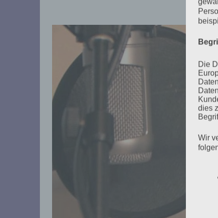
gewäh
Perso
beisp
Begr
Die D
Europ
Daten
Daten
Kunde
dies 
Begrif
Wir v
folge