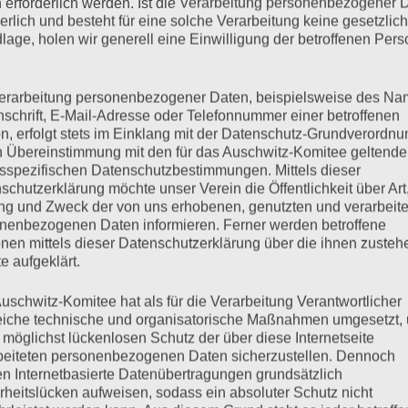
 erforderlich werden. Ist die Verarbeitung personenbezogener 
mehr ...
derlich und besteht für eine solche Verarbeitung keine gesetzlic
lage, holen wir generell eine Einwilligung der betroffenen Pers
erarbeitung personenbezogener Daten, beispielsweise des Na
nschrift, E-Mail-Adresse oder Telefonnummer einer betroffenen
ung auf dem Hein-Köllisch-
n, erfolgt stets im Einklang mit der Datenschutz-Grundverordnu
n Übereinstimmung mit den für das Auschwitz-Komitee geltend
sspezifischen Datenschutzbestimmungen. Mittels dieser
schutzerklärung möchte unser Verein die Öffentlichkeit über Art
g und Zweck der von uns erhobenen, genutzten und verarbeit
nenbezogenen Daten informieren. Ferner werden betroffene
nen mittels dieser Datenschutzerklärung über die ihnen zuste
eieung und der Tag des Widerstands mit einer Kundgebung auf
e aufgeklärt.
en Redebeiträgen haben wurde exemplarisch der von Ronja vom
hnitt: Gesa / Medienzentrum GWA St. Pauli
uschwitz-Komitee hat als für die Verarbeitung Verantwortlicher
eiche technische und organisatorische Maßnahmen umgesetzt,
 möglichst lückenlosen Schutz der über diese Internetseite
beiteten personenbezogenen Daten sicherzustellen. Dennoch
mehr ...
n Internetbasierte Datenübertragungen grundsätzlich
rheitslücken aufweisen, sodass ein absoluter Schutz nicht