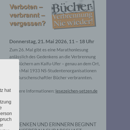
Donnerstag, 21. Mai 2026, 11 – 18 Uhr
Zum 26. Mal gibt es eine Marathonlesung
anlässlich des Gedenkens an die Verbrennung
von Büchern am Kaifu-Ufer – genau an dem Ort,
wo im Mai 1933 NS-Studentenorganisationen
und Burschenschaftler Bücher verbrannten.
tz hat
Weitere Informationen:
lesezeichen-setzen.de
utzung
e
Person
spruch
GEDENKEN UND ERINNERN BEGINNT
er