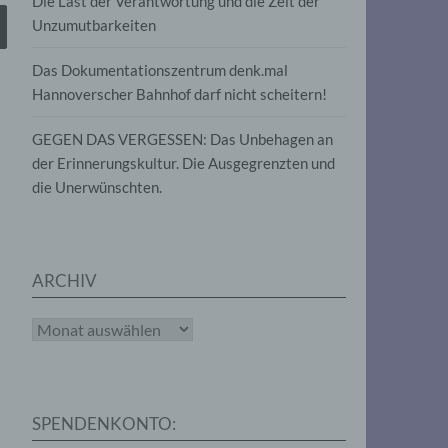
Die Last der Verantwortung und die Zeit der
, die
Unzumutbarkeiten
die
g
die
Das Dokumentationszentrum denk.mal
Hannoverscher Bahnhof darf nicht scheitern!
GEGEN DAS VERGESSEN: Das Unbehagen an
der Erinnerungskultur. Die Ausgegrenzten und
die Unerwünschten.
rter
eitung
ARCHIV
Archiv
e
iehen,
SPENDENKONTO:
tung,