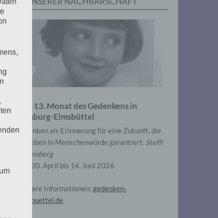
IN UNSERER NACHBARSCHAFT
Daten
he
on
mens,
ng
en
,
Zum 13. Monat des Gedenkens in
eten
Hamburg-Eimsbüttel
henden
Gedenken als Erinnerung für eine Zukunft, die
ein Leben in Menschenwürde garantiert.
Steffi
Wittenberg
Vom 20. April bis 14. Juni 2026
 um
Weitere Informationen:
gedenken-
eimsbuettel.de