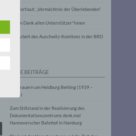
wird
Im Wortlaut: „Vermächtnis der Überlebenden“
m
Vielen Dank allen Unterstützer*Innen
line-
en,
Zur Arbeit des Auschwitz-Komitees in der BRD
tät
e.V.
NEUE BEITRÄGE
für
Wir trauern um Heidburg Behling (1939 –
2026)
Zum Stillstand in der Realisierung des
Dokumentationszentrums denk.mal
Hannoverscher Bahnhof in Hamburg
fahren
eben,