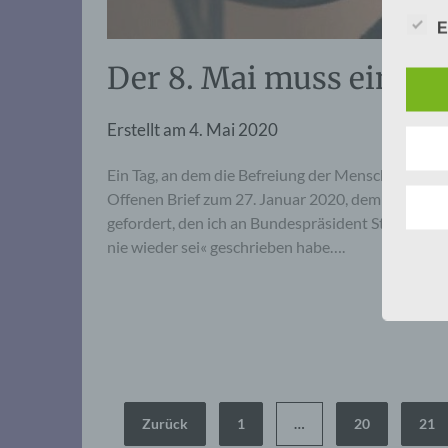
E
Der 8. Mai muss ein Fe
Erstellt am
4. Mai 2020
Ein Tag, an dem die Befreiung der Menschheit vo
Offenen Brief zum 27. Januar 2020, dem 75. Jahr
gefordert, den ich an Bundespräsident Steinmeier,
nie wieder sei« geschrieben habe….
Seitennummerierung
Zurück
1
…
20
21