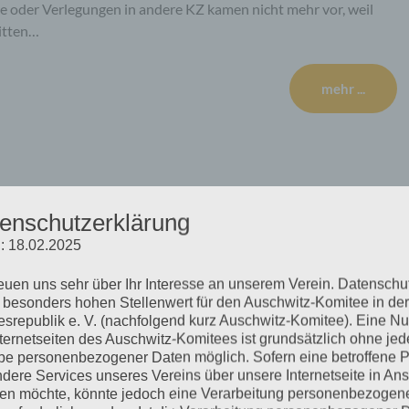
e oder Verlegungen in andere KZ kamen nicht mehr vor, weil
itten…
mehr ...
ittwoch, 20.05.2020
enschutzerklärung
: 18.02.2025
reuen uns sehr über Ihr Interesse an unserem Verein. Datenschu
ich, ein Transparent an einer Lattenkonstruktion zu befestigen,
 besonders hohen Stellenwert für den Auschwitz-Komitee in der
handlungstag begann mit einem Antrag des Verteidigers
srepublik e. V. (nachfolgend kurz Auschwitz-Komitee). Eine N
chten wünscht, um die Erinnerungslücken Bruno Ds., die nach
nternetseiten des Auschwitz-Komitees ist grundsätzlich ohne jed
e personenbezogener Daten möglich. Sofern eine betroffene 
D. lasse Erinnerungen aus, die ihm…
dere Services unseres Vereins über unsere Internetseite in An
n möchte, könnte jedoch eine Verarbeitung personenbezogen