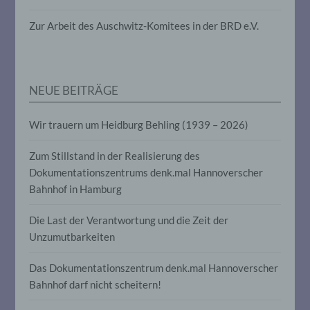
die darin besteht, dass diese
personenbezogenen Daten verwendet
Zur Arbeit des Auschwitz-Komitees in der BRD e.V.
werden, um bestimmte persönliche
Aspekte, die sich auf eine natürliche
Person beziehen, zu bewerten,
insbesondere, um Aspekte bezüglich
Arbeitsleistung, wirtschaftlicher Lage,
NEUE BEITRÄGE
Gesundheit, persönlicher Vorlieben,
Interessen, Zuverlässigkeit, Verhalten,
Aufenthaltsort oder Ortswechsel dieser
Wir trauern um Heidburg Behling (1939 – 2026)
natürlichen Person zu analysieren oder
vorherzusagen.
Zum Stillstand in der Realisierung des
Dokumentationszentrums denk.mal Hannoverscher
f) Pseudonymisierung
Bahnhof in Hamburg
Pseudonymisierung ist die Verarbeitung
Die Last der Verantwortung und die Zeit der
personenbezogener Daten in einer Weise,
Unzumutbarkeiten
auf welche die personenbezogenen Daten
ohne Hinzuziehung zusätzlicher
Das Dokumentationszentrum denk.mal Hannoverscher
Informationen nicht mehr einer
spezifischen betroffenen Person
Bahnhof darf nicht scheitern!
zugeordnet werden können, sofern diese
zusätzlichen Informationen gesondert