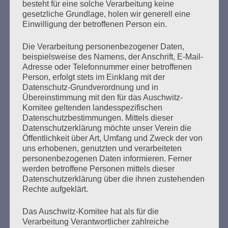
besteht für eine solche Verarbeitung keine
Akermann zu den Ereignissen vom 3. Mai 1945 am
gesetzliche Grundlage, holen wir generell eine
Strand von Neustadt/ Holstein befragt. Diese Aussage
Einwilligung der betroffenen Person ein.
nimmt die AGN zum Anlass, auf dieses nie geahndete
Verbrechen hin zu weisen. Am Morgen des 3. Mai 1945
Die Verarbeitung personenbezogener Daten,
wurden…
beispielsweise des Namens, der Anschrift, E-Mail-
Adresse oder Telefonnummer einer betroffenen
Person, erfolgt stets im Einklang mit der
mehr ...
Datenschutz-Grundverordnung und in
Übereinstimmung mit den für das Auschwitz-
Komitee geltenden landesspezifischen
Datenschutzbestimmungen. Mittels dieser
Seitennummerierung
Datenschutzerklärung möchte unser Verein die
Zurück
22
Weiter
Öffentlichkeit über Art, Umfang und Zweck der von
der
uns erhobenen, genutzten und verarbeiteten
personenbezogenen Daten informieren. Ferner
Beiträge
werden betroffene Personen mittels dieser
Datenschutzerklärung über die ihnen zustehenden
Rechte aufgeklärt.
Solidarisch gegen den Hass. Wir sagen: Wir sind
Das Auschwitz-Komitee hat als für die
nicht allein. Wir sind viele. Macht mit, denn wer
Verarbeitung Verantwortlicher zahlreiche
schweigt, stimmt zu! Wegsehen ändert nichts.