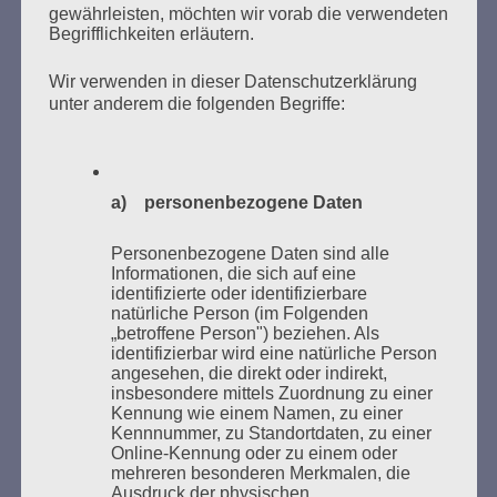
gewährleisten, möchten wir vorab die verwendeten
Begrifflichkeiten erläutern.
Wir verwenden in dieser Datenschutzerklärung
unter anderem die folgenden Begriffe:
Donnerstag, 21. Mai 2026, 11 – 18 Uhr
Zum 26. Mal gibt es eine Marathonlesung anlässlich
a) personenbezogene Daten
des Gedenkens an die Verbrennung von Büchern am
Kaifu-Ufer – genau an dem Ort, wo im Mai 1933 NS-
Personenbezogene Daten sind alle
Studentenorganisationen und Burschenschaftler
Informationen, die sich auf eine
Bücher verbrannten.
identifizierte oder identifizierbare
natürliche Person (im Folgenden
„betroffene Person") beziehen. Als
Weitere Informationen:
lesezeichen-setzen.de
identifizierbar wird eine natürliche Person
angesehen, die direkt oder indirekt,
insbesondere mittels Zuordnung zu einer
Kennung wie einem Namen, zu einer
Kennnummer, zu Standortdaten, zu einer
Online-Kennung oder zu einem oder
GEDENKEN UND ERINNERN BEGINNT IN
mehreren besonderen Merkmalen, die
UNSERER NACHBARSCHAFT
Ausdruck der physischen,