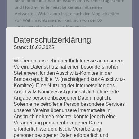
nicht immer klar, warum Waterkamp welche Frage stellte
und Hördler holte meist länger aus mit seinen
Antworten. Waterkamp fragte nach den Möglichkeiten
von Wehrmachtsangehörigen, sich von der SS
zurückversetzen zu lassen. Kamen sie…
Datenschutzerklärung
mehr ...
Stand: 18.02.2025
Wir freuen uns sehr über Ihr Interesse an unserem
Verein. Datenschutz hat einen besonders hohen
Stellenwert für den Auschwitz-Komitee in der
Bundesrepublik e. V. (nachfolgend kurz Auschwitz-
Pressemitteilung der
Komitee). Eine Nutzung der Internetseiten des
Arbeitsgemeinschaft Neuengamme
Auschwitz-Komitees ist grundsätzlich ohne jede
Angabe personenbezogener Daten möglich.
e.V
Sofern eine betroffene Person besondere Services
unseres Vereins über unsere Internetseite in
Erstellt am
3. Juni 2020
Anspruch nehmen möchte, könnte jedoch eine
Verarbeitung personenbezogener Daten
erforderlich werden. Ist die Verarbeitung
Betr.: Verfahren gegen Bruno Dey – Morde in Neustadt
personenbezogener Daten erforderlich und
am 3.5.1945 Am heutigen 3. Juni wurde der Zeuge David