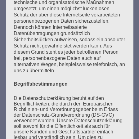
technische und organisatorische Maßnahmen
Schaut hin – handelt!
umgesetzt, um einen möglichst lückenlosen
Schutz der über diese Internetseite verarbeiteten
Esther Bejarano - 5. Februar 2017
personenbezogenen Daten sicherzustellen.
Dennoch können Internetbasierte
Datenübertragungen grundsätzlich
Sicherheitslücken aufweisen, sodass ein absoluter
Schutz nicht gewährleistet werden kann. Aus
diesem Grund steht es jeder betroffenen Person
frei, personenbezogene Daten auch auf
alternativen Wegen, beispielsweise telefonisch, an
uns zu übermitteln.
SUCHEN
NACH:
Begriffsbestimmungen
Die Datenschutzerklärung beruht auf den
Begrifflichkeiten, die durch den Europäischen
Richtlinien- und Verordnungsgeber beim Erlass
der Datenschutz-Grundverordnung (DS-GVO)
MARATHONLESUNG AUS DEN
verwendet wurden. Unsere Datenschutzerklärung
VERBRANNTEN BÜCHERN
soll sowohl für die Öffentlichkeit als auch für
unsere Kunden und Geschäftspartner einfach
lesbar und verständlich sein. Um dies zu