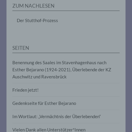
Erheben, das Erfassen, die Organisation,
ZUM NACHLESEN
das Ordnen, die Speicherung, die
Anpassung oder Veränderung, das
Auslesen, das Abfragen, die Verwendung,
Der Stutthof-Prozess
die Offenlegung durch Übermittlung,
Verbreitung oder eine andere Form der
Bereitstellung, den Abgleich oder die
Verknüpfung, die Einschränkung, das
Löschen oder die Vernichtung.
SEITEN
d) Einschränkung der Verarbeitung
Benennung des Saales im Stavenhagenhaus nach
Esther Bejarano (1924-2021), Überlebende der KZ
Einschränkung der Verarbeitung ist die
Auschwitz und Ravensbrück
Markierung gespeicherter
personenbezogener Daten mit dem Ziel,
Frieden jetzt!
ihre künftige Verarbeitung einzuschränken.
Gedenkseite für Esther Bejarano
e) Profiling
Im Wortlaut: „Vermächtnis der Überlebenden“
Profiling ist jede Art der automatisierten
Verarbeitung personenbezogener Daten,
Vielen Dank allen Unterstützer*Innen