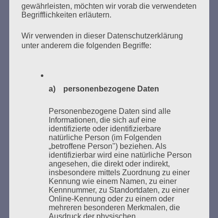
gewährleisten, möchten wir vorab die verwendeten
Begrifflichkeiten erläutern.
Wir verwenden in dieser Datenschutzerklärung
unter anderem die folgenden Begriffe:
Donnerstag, 21. Mai 2026, 11 – 18 Uhr
Zum 26. Mal gibt es eine Marathonlesung anlässlich
a) personenbezogene Daten
des Gedenkens an die Verbrennung von Büchern am
Kaifu-Ufer – genau an dem Ort, wo im Mai 1933 NS-
Personenbezogene Daten sind alle
Studentenorganisationen und Burschenschaftler
Informationen, die sich auf eine
Bücher verbrannten.
identifizierte oder identifizierbare
natürliche Person (im Folgenden
„betroffene Person") beziehen. Als
Weitere Informationen:
lesezeichen-setzen.de
identifizierbar wird eine natürliche Person
angesehen, die direkt oder indirekt,
insbesondere mittels Zuordnung zu einer
Kennung wie einem Namen, zu einer
Kennnummer, zu Standortdaten, zu einer
Online-Kennung oder zu einem oder
GEDENKEN UND ERINNERN BEGINNT IN
mehreren besonderen Merkmalen, die
UNSERER NACHBARSCHAFT
Ausdruck der physischen,