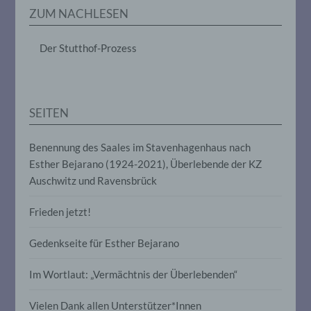
Erheben, das Erfassen, die Organisation,
ZUM NACHLESEN
das Ordnen, die Speicherung, die
Anpassung oder Veränderung, das
Auslesen, das Abfragen, die Verwendung,
Der Stutthof-Prozess
die Offenlegung durch Übermittlung,
Verbreitung oder eine andere Form der
Bereitstellung, den Abgleich oder die
Verknüpfung, die Einschränkung, das
Löschen oder die Vernichtung.
SEITEN
d) Einschränkung der Verarbeitung
Benennung des Saales im Stavenhagenhaus nach
Esther Bejarano (1924-2021), Überlebende der KZ
Einschränkung der Verarbeitung ist die
Auschwitz und Ravensbrück
Markierung gespeicherter
personenbezogener Daten mit dem Ziel,
Frieden jetzt!
ihre künftige Verarbeitung einzuschränken.
Gedenkseite für Esther Bejarano
e) Profiling
Im Wortlaut: „Vermächtnis der Überlebenden“
Profiling ist jede Art der automatisierten
Verarbeitung personenbezogener Daten,
Vielen Dank allen Unterstützer*Innen