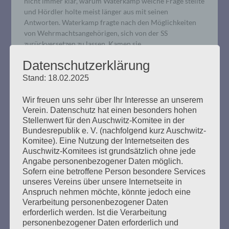
nicht immer klar, warum Waterkamp welche Frage stellte
und Hördler holte meist länger aus mit seinen
Antworten. Waterkamp fragte nach den Möglichkeiten
von Wehrmachtsangehörigen, sich von der SS
zurückversetzen zu lassen. Kamen sie…
Datenschutzerklärung
mehr ...
Stand: 18.02.2025
Wir freuen uns sehr über Ihr Interesse an unserem
Verein. Datenschutz hat einen besonders hohen
Stellenwert für den Auschwitz-Komitee in der
Bundesrepublik e. V. (nachfolgend kurz Auschwitz-
Pressemitteilung der
Komitee). Eine Nutzung der Internetseiten des
Arbeitsgemeinschaft Neuengamme
Auschwitz-Komitees ist grundsätzlich ohne jede
Angabe personenbezogener Daten möglich.
e.V
Sofern eine betroffene Person besondere Services
unseres Vereins über unsere Internetseite in
Erstellt am
3. Juni 2020
Anspruch nehmen möchte, könnte jedoch eine
Verarbeitung personenbezogener Daten
erforderlich werden. Ist die Verarbeitung
Betr.: Verfahren gegen Bruno Dey – Morde in Neustadt
personenbezogener Daten erforderlich und
am 3.5.1945 Am heutigen 3. Juni wurde der Zeuge David