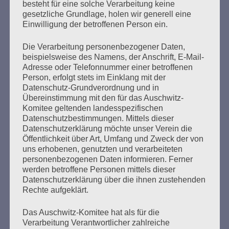
besteht für eine solche Verarbeitung keine
Akermann zu den Ereignissen vom 3. Mai 1945 am
gesetzliche Grundlage, holen wir generell eine
Strand von Neustadt/ Holstein befragt. Diese Aussage
Einwilligung der betroffenen Person ein.
nimmt die AGN zum Anlass, auf dieses nie geahndete
Verbrechen hin zu weisen. Am Morgen des 3. Mai 1945
Die Verarbeitung personenbezogener Daten,
wurden…
beispielsweise des Namens, der Anschrift, E-Mail-
Adresse oder Telefonnummer einer betroffenen
Person, erfolgt stets im Einklang mit der
mehr ...
Datenschutz-Grundverordnung und in
Übereinstimmung mit den für das Auschwitz-
Komitee geltenden landesspezifischen
Datenschutzbestimmungen. Mittels dieser
Seitennummerierung
Datenschutzerklärung möchte unser Verein die
Zurück
22
Weiter
Öffentlichkeit über Art, Umfang und Zweck der von
der
uns erhobenen, genutzten und verarbeiteten
personenbezogenen Daten informieren. Ferner
Beiträge
werden betroffene Personen mittels dieser
Datenschutzerklärung über die ihnen zustehenden
Rechte aufgeklärt.
Ich appelliere an alle Menschen:
Das Auschwitz-Komitee hat als für die
Bitte, bitte schweigt nicht
Verarbeitung Verantwortlicher zahlreiche
wenn ihr Unrecht seht.