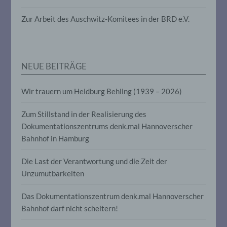
die darin besteht, dass diese
personenbezogenen Daten verwendet
Zur Arbeit des Auschwitz-Komitees in der BRD e.V.
werden, um bestimmte persönliche
Aspekte, die sich auf eine natürliche
Person beziehen, zu bewerten,
insbesondere, um Aspekte bezüglich
Arbeitsleistung, wirtschaftlicher Lage,
NEUE BEITRÄGE
Gesundheit, persönlicher Vorlieben,
Interessen, Zuverlässigkeit, Verhalten,
Aufenthaltsort oder Ortswechsel dieser
Wir trauern um Heidburg Behling (1939 – 2026)
natürlichen Person zu analysieren oder
vorherzusagen.
Zum Stillstand in der Realisierung des
Dokumentationszentrums denk.mal Hannoverscher
f) Pseudonymisierung
Bahnhof in Hamburg
Pseudonymisierung ist die Verarbeitung
Die Last der Verantwortung und die Zeit der
personenbezogener Daten in einer Weise,
Unzumutbarkeiten
auf welche die personenbezogenen Daten
ohne Hinzuziehung zusätzlicher
Das Dokumentationszentrum denk.mal Hannoverscher
Informationen nicht mehr einer
spezifischen betroffenen Person
Bahnhof darf nicht scheitern!
zugeordnet werden können, sofern diese
zusätzlichen Informationen gesondert