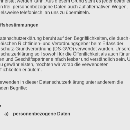
rleistet werden kann. Aus diesem Grund steht es jeder betroff
n frei, personenbezogene Daten auch auf alternativen Wegen,
rbeitsgemeinschaft
ielsweise telefonisch, an uns zu übermitteln.
iffsbestimmungen
atenschutzerklärung beruht auf den Begrifflichkeiten, die durch
äischen Richtlinien- und Verordnungsgeber beim Erlass der
schutz-Grundverordnung (DS-GVO) verwendet wurden. Unser
schutzerklärung soll sowohl für die Öffentlichkeit als auch für u
stadt am 3.5.1945 Am heutigen 3. Juni wurde der Zeuge David
n und Geschäftspartner einfach lesbar und verständlich sein.
 Strand von Neustadt/ Holstein befragt. Diese Aussage nimmt
zu gewährleisten, möchten wir vorab die verwendeten
flichkeiten erläutern.
erbrechen hin zu weisen. Am Morgen des 3. Mai 1945 wurden…
erwenden in dieser Datenschutzerklärung unter anderem die
nden Begriffe:
mehr ...
a) personenbezogene Daten
21
22
23
24
25
…
35
Personenbezogene Daten sind alle Informationen, die sich a