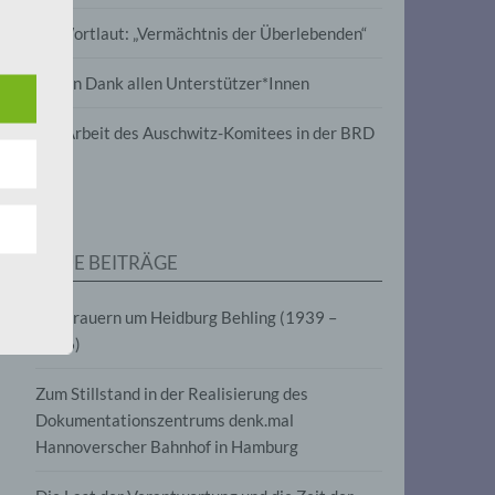
wird
Im Wortlaut: „Vermächtnis der Überlebenden“
m
Vielen Dank allen Unterstützer*Innen
line-
en,
Zur Arbeit des Auschwitz-Komitees in der BRD
tät
e.V.
NEUE BEITRÄGE
für
Wir trauern um Heidburg Behling (1939 –
2026)
Zum Stillstand in der Realisierung des
Dokumentationszentrums denk.mal
Hannoverscher Bahnhof in Hamburg
fahren
eben,