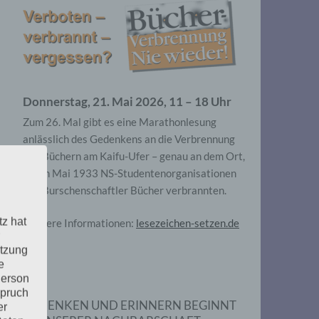
Donnerstag, 21. Mai 2026, 11 – 18 Uhr
Zum 26. Mal gibt es eine Marathonlesung
anlässlich des Gedenkens an die Verbrennung
von Büchern am Kaifu-Ufer – genau an dem Ort,
wo im Mai 1933 NS-Studentenorganisationen
und Burschenschaftler Bücher verbrannten.
tz hat
Weitere Informationen:
lesezeichen-setzen.de
utzung
e
Person
spruch
GEDENKEN UND ERINNERN BEGINNT
er