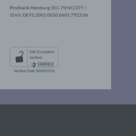
Postbank Hamburg
(BIC PBNKDEFF )
IBAN:
DE91 2001 0020 0601 7922 06
aten
er
t
chen
 die