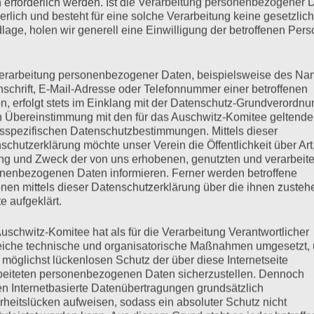
 erforderlich werden. Ist die Verarbeitung personenbezogener 
mehr ...
derlich und besteht für eine solche Verarbeitung keine gesetzlic
lage, holen wir generell eine Einwilligung der betroffenen Pers
erarbeitung personenbezogener Daten, beispielsweise des Na
nschrift, E-Mail-Adresse oder Telefonnummer einer betroffenen
ittwoch, 05.06.2020
n, erfolgt stets im Einklang mit der Datenschutz-Grundverordnu
n Übereinstimmung mit den für das Auschwitz-Komitee geltend
sspezifischen Datenschutzbestimmungen. Mittels dieser
schutzerklärung möchte unser Verein die Öffentlichkeit über Art
g und Zweck der von uns erhobenen, genutzten und verarbeit
s Dr. Stefan Hördler abgeschlossen. Die Befragung durch den
nenbezogenen Daten informieren. Ferner werden betroffene
de nicht immer klar, warum Waterkamp welche Frage stellte und
nen mittels dieser Datenschutzerklärung über die ihnen zuste
rten. Waterkamp fragte nach den Möglichkeiten von
e aufgeklärt.
ersetzen zu lassen. Kamen sie…
uschwitz-Komitee hat als für die Verarbeitung Verantwortlicher
eiche technische und organisatorische Maßnahmen umgesetzt,
mehr ...
 möglichst lückenlosen Schutz der über diese Internetseite
beiteten personenbezogenen Daten sicherzustellen. Dennoch
n Internetbasierte Datenübertragungen grundsätzlich
rheitslücken aufweisen, sodass ein absoluter Schutz nicht