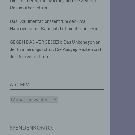
Die Last der Verantwortung und die Zeit der
, die
Unzumutbarkeiten
die
g
die
Das Dokumentationszentrum denk.mal
Hannoverscher Bahnhof darf nicht scheitern!
GEGEN DAS VERGESSEN: Das Unbehagen an
der Erinnerungskultur. Die Ausgegrenzten und
die Unerwünschten.
rter
eitung
ARCHIV
Archiv
e
iehen,
SPENDENKONTO:
tung,