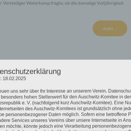
er Verteidiger Waterkamp fragte, ob die damalige Volljährigkeit
mehr ...
ienstag, 09.06.2020
enschutzerklärung
: 18.02.2025
reuen uns sehr über Ihr Interesse an unserem Verein. Datenschu
lesen. Bruno D. sei nach den Regeln von Befehl und Gehorsam
 besonders hohen Stellenwert für den Auschwitz-Komitee in der
soption. Auch kam D. in eine geschlossene Gruppe, wurde
srepublik e. V. (nachfolgend kurz Auschwitz-Komitee). Eine N
Jugendlichkeit keine Möglichkeit, andere Optionen zu erkennen.
nternetseiten des Auschwitz-Komitees ist grundsätzlich ohne jed
e personenbezogener Daten möglich. Sofern eine betroffene 
 von Standpunkten…
dere Services unseres Vereins über unsere Internetseite in An
n möchte, könnte jedoch eine Verarbeitung personenbezogen