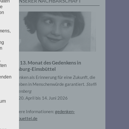
IN UNSERER NACHBARSCHAFT
Daten
he
on
mens,
ng
en
,
Zum 13. Monat des Gedenkens in
eten
Hamburg-Eimsbüttel
henden
Gedenken als Erinnerung für eine Zukunft, die
ein Leben in Menschenwürde garantiert.
Steffi
Wittenberg
Vom 20. April bis 14. Juni 2026
 um
Weitere Informationen:
gedenken-
eimsbuettel.de