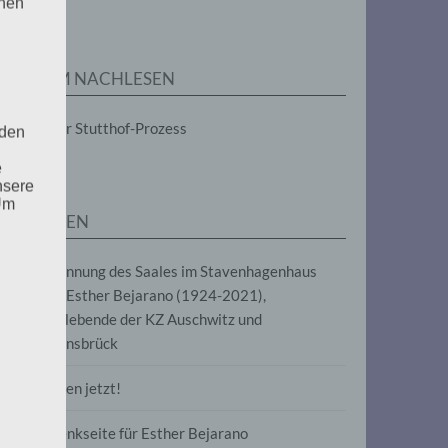
enen
ZUM NACHLESEN
Der Stutthof-Prozess
 den
e
nsere
 Um
SEITEN
Benennung des Saales im Stavenhagenhaus
nach Esther Bejarano (1924-2021),
Überlebende der KZ Auschwitz und
Ravensbrück
Frieden jetzt!
Gedenkseite für Esther Bejarano
uf