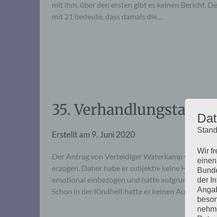
mit ihm, über den ersten gibt es keinen Bericht. D
mit 21 bedeute, dass damals die…
35. Verhandlungstag, D
Dat
Stand
Erstellt am
9. Juni 2020
Wir f
Der Antrag von Verteidiger Waterkamp wurde ver
einen
erzogen. Daher habe er subjektiv keine Handlung
Bunde
emotional einbezogen und hatte aufgrund seiner 
der I
Angab
Schon in der Kindheit hatte er keinen Austausch
beson
nehme