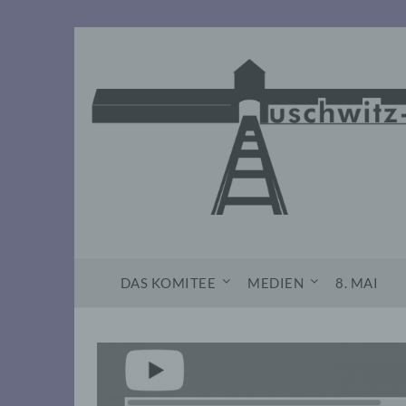
Skip
to
content
DAS KOMITEE
MEDIEN
8. MAI