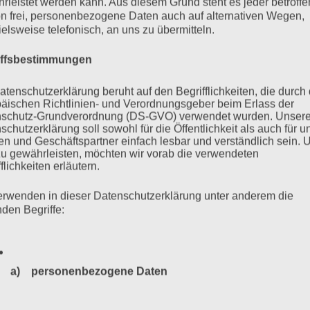
rleistet werden kann. Aus diesem Grund steht es jeder betroff
n frei, personenbezogene Daten auch auf alternativen Wegen,
ielsweise telefonisch, an uns zu übermitteln.
mehr ...
iffsbestimmungen
atenschutzerklärung beruht auf den Begrifflichkeiten, die durch
äischen Richtlinien- und Verordnungsgeber beim Erlass der
schutz-Grundverordnung (DS-GVO) verwendet wurden. Unser
schutzerklärung soll sowohl für die Öffentlichkeit als auch für u
n und Geschäftspartner einfach lesbar und verständlich sein.
zu gewährleisten, möchten wir vorab die verwendeten
flichkeiten erläutern.
erwenden in dieser Datenschutzerklärung unter anderem die
nden Begriffe:
tragbare Äusserungen des
ührers der Stiftung
a) personenbezogene Daten
tten müssen Konsequenzen
Personenbezogene Daten sind alle Informationen, die sich a