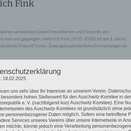
ich Fink
Jahren verstorben Liebe Freundinnen und Freunde, ein
st von uns gegangen. Heinrich Fink (1935-2020) ist am 1. Juli in
 und seinen Freund*innen. Zwei ganz persönliche Erinnerungen an
…
enschutzerklärung
mehr ...
: 18.02.2025
reuen uns sehr über Ihr Interesse an unserem Verein. Datenschu
 besonders hohen Stellenwert für den Auschwitz-Komitee in der
srepublik e. V. (nachfolgend kurz Auschwitz-Komitee). Eine N
enstag, 07.07.2020
nternetseiten des Auschwitz-Komitees ist grundsätzlich ohne jed
e personenbezogener Daten möglich. Sofern eine betroffene 
dere Services unseres Vereins über unsere Internetseite in An
n möchte, könnte jedoch eine Verarbeitung personenbezogen