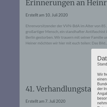
Erinnerungen an Heinr
Erstellt am
10. Juli 2020
Ehrenvorsitzender der VVN-BdA im Alter von 85 
großartiger Mensch, ein standhafter Antifaschist i
Berlin gestorben. Wir trauern mit seiner Familie
Heiner möchten wir hier mit euch teilen: Das Bild
Dat
Stand
Wir f
einen
Bunde
41. Verhandlungstag, Di
der I
Angab
beson
Erstellt am
7. Juli 2020
nehme