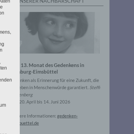
IN UNSERER NACHBARSCHAFT
Daten
he
on
mens,
ng
en
,
Zum 13. Monat des Gedenkens in
eten
Hamburg-Eimsbüttel
henden
Gedenken als Erinnerung für eine Zukunft, die
ein Leben in Menschenwürde garantiert.
Steffi
Wittenberg
Vom 20. April bis 14. Juni 2026
 um
Weitere Informationen:
gedenken-
eimsbuettel.de