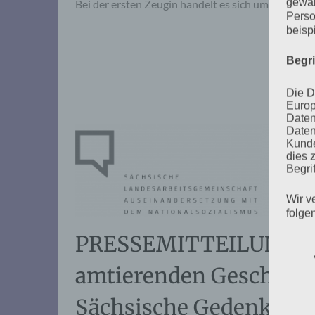
gewäh
Bei der ersten Zeugin handelt es sich um…
Perso
beisp
Begr
Die D
Europ
Daten
Daten
Kunde
dies 
Begrif
Wir v
folge
PRESSEMITTEILUNG: Un
amtierenden Geschäftsf
Sächsische Gedenkstä