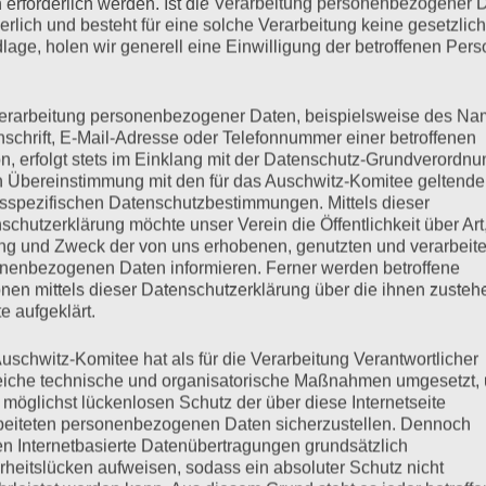
 erforderlich werden. Ist die Verarbeitung personenbezogener 
zten Verhandlungstag, begannen heute die ersten Anwälte der
derlich und besteht für eine solche Verarbeitung keine gesetzlic
lage, holen wir generell eine Einwilligung der betroffenen Pers
RA Rückel, der u.a. den Zeugen Henri Zajdenwerger vertritt, das
it dem Worten: „Wo Unrecht zu Recht wird, wird Widerstand zur
iche…
erarbeitung personenbezogener Daten, beispielsweise des Na
nschrift, E-Mail-Adresse oder Telefonnummer einer betroffenen
n, erfolgt stets im Einklang mit der Datenschutz-Grundverordnu
mehr ...
n Übereinstimmung mit den für das Auschwitz-Komitee geltend
sspezifischen Datenschutzbestimmungen. Mittels dieser
schutzerklärung möchte unser Verein die Öffentlichkeit über Art
g und Zweck der von uns erhobenen, genutzten und verarbeit
nenbezogenen Daten informieren. Ferner werden betroffene
nen mittels dieser Datenschutzerklärung über die ihnen zuste
ontag, 06.07.2020
e aufgeklärt.
uschwitz-Komitee hat als für die Verarbeitung Verantwortlicher
eiche technische und organisatorische Maßnahmen umgesetzt,
 möglichst lückenlosen Schutz der über diese Internetseite
n, Plädoyer des Staatsanwalts Zu Beginn kündigt die Richterin
beiteten personenbezogenen Daten sicherzustellen. Dennoch
ägerinnen verlesen wird, beides hochbetagte Frauen, die heute
n Internetbasierte Datenübertragungen grundsätzlich
den die Reise zum Prozess nach Hamburg nicht antreten können.
rheitslücken aufweisen, sodass ein absoluter Schutz nicht