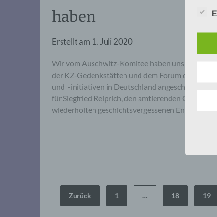
haben
E
Erstellt am
1. Juli 2020
Wir vom Auschwitz-Komitee haben uns der Forde
der KZ-Gedenkstätten und dem Forum der Landes
und -initiativen in Deutschland angeschlossen u
für Siegfried Reiprich, den amtierenden Geschäft
wiederholten geschichtsvergessenen Entgleisung
Seitennummerierung
Zurück
1
…
18
19
der