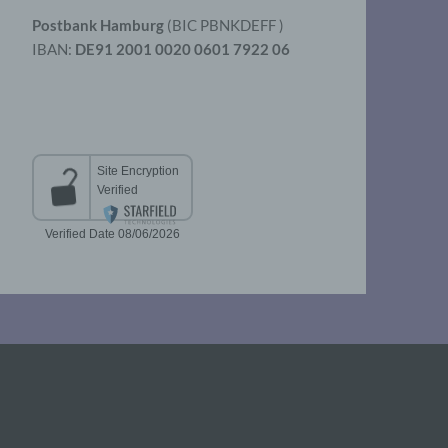
Postbank Hamburg
(BIC PBNKDEFF )
IBAN:
DE91 2001 0020 0601 7922 06
aten
er
t
chen
 die