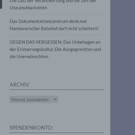
Die Last der Verantwortung und die Zeit der
, die
Unzumutbarkeiten
die
g
die
Das Dokumentationszentrum denk.mal
Hannoverscher Bahnhof darf nicht scheitern!
GEGEN DAS VERGESSEN: Das Unbehagen an
der Erinnerungskultur. Die Ausgegrenzten und
die Unerwünschten.
rter
eitung
ARCHIV
Archiv
e
iehen,
SPENDENKONTO:
tung,