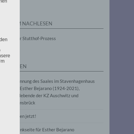
enen
ZUM NACHLESEN
Der Stutthof-Prozess
 den
e
nsere
 Um
SEITEN
Benennung des Saales im Stavenhagenhaus
nach Esther Bejarano (1924-2021),
Überlebende der KZ Auschwitz und
Ravensbrück
Frieden jetzt!
Gedenkseite für Esther Bejarano
uf