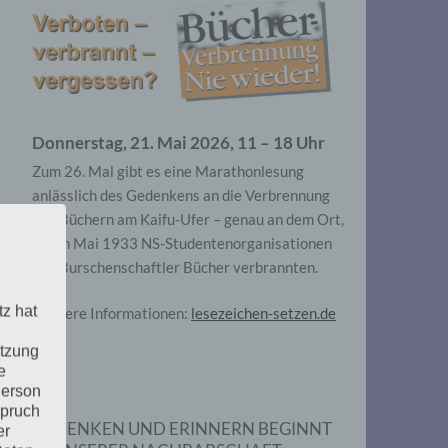
Donnerstag, 21. Mai 2026, 11 – 18 Uhr
Zum 26. Mal gibt es eine Marathonlesung
anlässlich des Gedenkens an die Verbrennung
von Büchern am Kaifu-Ufer – genau an dem Ort,
wo im Mai 1933 NS-Studentenorganisationen
und Burschenschaftler Bücher verbrannten.
tz hat
Weitere Informationen:
lesezeichen-setzen.de
utzung
e
Person
spruch
GEDENKEN UND ERINNERN BEGINNT
er