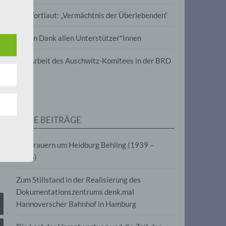
wird
Im Wortlaut: „Vermächtnis der Überlebenden“
m
Vielen Dank allen Unterstützer*Innen
line-
en,
Zur Arbeit des Auschwitz-Komitees in der BRD
tät
e.V.
NEUE BEITRÄGE
für
Wir trauern um Heidburg Behling (1939 –
2026)
Zum Stillstand in der Realisierung des
Dokumentationszentrums denk.mal
Hannoverscher Bahnhof in Hamburg
fahren
eben,