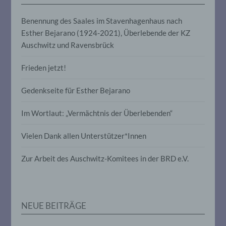
e) Profiling
Benennung des Saales im Stavenhagenhaus nach
Esther Bejarano (1924-2021), Überlebende der KZ
Profiling ist jede Art der automatisierten
Verarbeitung personenbezogener Daten,
Auschwitz und Ravensbrück
die darin besteht, dass diese
personenbezogenen Daten verwendet
Frieden jetzt!
werden, um bestimmte persönliche
Aspekte, die sich auf eine natürliche
Person beziehen, zu bewerten,
Gedenkseite für Esther Bejarano
insbesondere, um Aspekte bezüglich
Arbeitsleistung, wirtschaftlicher Lage,
Im Wortlaut: „Vermächtnis der Überlebenden“
Gesundheit, persönlicher Vorlieben,
Interessen, Zuverlässigkeit, Verhalten,
Aufenthaltsort oder Ortswechsel dieser
Vielen Dank allen Unterstützer*Innen
natürlichen Person zu analysieren oder
vorherzusagen.
Zur Arbeit des Auschwitz-Komitees in der BRD e.V.
f) Pseudonymisierung
NEUE BEITRÄGE
Pseudonymisierung ist die Verarbeitung
personenbezogener Daten in einer Weise,