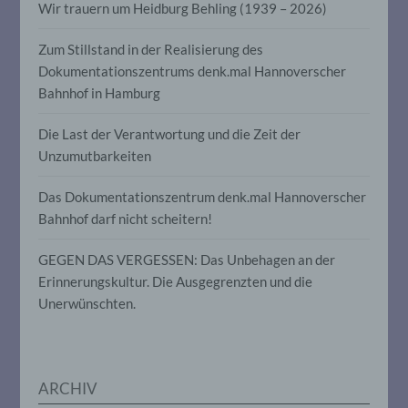
auf welche die personenbezogenen Daten
Wir trauern um Heidburg Behling (1939 – 2026)
ohne Hinzuziehung zusätzlicher
Informationen nicht mehr einer
Zum Stillstand in der Realisierung des
spezifischen betroffenen Person
zugeordnet werden können, sofern diese
Dokumentationszentrums denk.mal Hannoverscher
zusätzlichen Informationen gesondert
Bahnhof in Hamburg
aufbewahrt werden und technischen und
organisatorischen Maßnahmen
unterliegen, die gewährleisten, dass die
Die Last der Verantwortung und die Zeit der
personenbezogenen Daten nicht einer
Unzumutbarkeiten
identifizierten oder identifizierbaren
natürlichen Person zugewiesen werden.
Das Dokumentationszentrum denk.mal Hannoverscher
Bahnhof darf nicht scheitern!
g) Verantwortlicher oder für die
Verarbeitung Verantwortlicher
GEGEN DAS VERGESSEN: Das Unbehagen an der
Erinnerungskultur. Die Ausgegrenzten und die
Verantwortlicher oder für die Verarbeitung
Unerwünschten.
Verantwortlicher ist die natürliche oder
juristische Person, Behörde, Einrichtung
oder andere Stelle, die allein oder
gemeinsam mit anderen über die Zwecke
und Mittel der Verarbeitung von
ARCHIV
personenbezogenen Daten entscheidet.