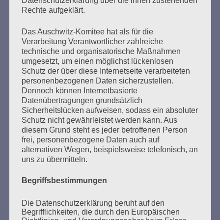
Datenschutzerklärung über die ihnen zustehenden
Rechte aufgeklärt.
Das Auschwitz-Komitee hat als für die
Seitennummerierung
Verarbeitung Verantwortlicher zahlreiche
Zurück
21
Weiter
technische und organisatorische Maßnahmen
der
umgesetzt, um einen möglichst lückenlosen
Schutz der über diese Internetseite verarbeiteten
Beiträge
personenbezogenen Daten sicherzustellen.
Dennoch können Internetbasierte
Datenübertragungen grundsätzlich
Sicherheitslücken aufweisen, sodass ein absoluter
Ihr habt keine Schuld an dieser Zeit. Aber ihr macht
Schutz nicht gewährleistet werden kann. Aus
euch schuldig, wenn ihr nichts über diese Zeit
diesem Grund steht es jeder betroffenen Person
wissen wollt. Ihr müsst alles wissen, was damals
frei, personenbezogene Daten auch auf
geschah. Und warum es geschah.
alternativen Wegen, beispielsweise telefonisch, an
uns zu übermitteln.
Esther Bejarano
Begriffsbestimmungen
Die Datenschutzerklärung beruht auf den
Begrifflichkeiten, die durch den Europäischen