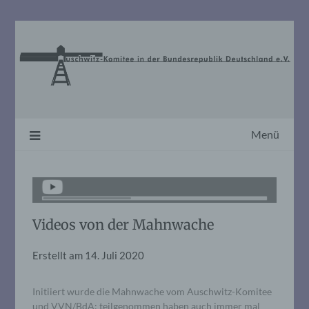
Skip
to
content
Menü
Videos von der Mahnwache
Erstellt am
14. Juli 2020
Initiiert wurde die Mahnwache vom Auschwitz-Komitee
und VVN/BdA; teilgenommen haben auch immer mal