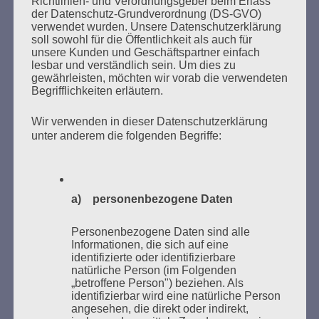
Richtlinien- und Verordnungsgeber beim Erlass
der Datenschutz-Grundverordnung (DS-GVO)
verwendet wurden. Unsere Datenschutzerklärung
soll sowohl für die Öffentlichkeit als auch für
SUCHEN
unsere Kunden und Geschäftspartner einfach
NACH:
lesbar und verständlich sein. Um dies zu
gewährleisten, möchten wir vorab die verwendeten
Begrifflichkeiten erläutern.
Wir verwenden in dieser Datenschutzerklärung
unter anderem die folgenden Begriffe:
MARATHONLESUNG AUS DEN
VERBRANNTEN BÜCHERN
a) personenbezogene Daten
Personenbezogene Daten sind alle
Informationen, die sich auf eine
identifizierte oder identifizierbare
natürliche Person (im Folgenden
„betroffene Person") beziehen. Als
Donnerstag, 21. Mai 2026, 11 – 18 Uhr
identifizierbar wird eine natürliche Person
angesehen, die direkt oder indirekt,
Zum 26. Mal gibt es eine Marathonlesung anlässlich