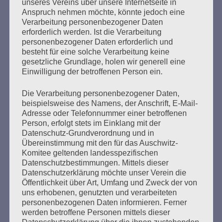
Geschäftsführers der Stiftung
unseres Vereins über unsere Internetseite in
Anspruch nehmen möchte, könnte jedoch eine
Sächsische Gedenkstätten müssen
Verarbeitung personenbezogener Daten
Konsequenzen haben
erforderlich werden. Ist die Verarbeitung
personenbezogener Daten erforderlich und
besteht für eine solche Verarbeitung keine
Erstellt am
1. Juli 2020
gesetzliche Grundlage, holen wir generell eine
Einwilligung der betroffenen Person ein.
Wir vom Auschwitz-Komitee haben uns der Forderung
der Sächsischen Landesarbeitsgemeinschaften, den AG
Die Verarbeitung personenbezogener Daten,
der KZ-Gedenkstätten und dem Forum der
beispielsweise des Namens, der Anschrift, E-Mail-
Landesarbeitsgemeinschaften der Gedenkstätten,
Adresse oder Telefonnummer einer betroffenen
Person, erfolgt stets im Einklang mit der
Erinnerungsorte und -initiativen in Deutschland
Datenschutz-Grundverordnung und in
angeschlossen und unterstützen die Forderung nach
Übereinstimmung mit den für das Auschwitz-
personellen Konsequenzen für Siegfried Reiprich, den
Komitee geltenden landesspezifischen
amtierenden Geschäftsführer der Stiftung Sächsische
Datenschutzbestimmungen. Mittels dieser
Gedenkstätten. Nach seinen wiederholten
Datenschutzerklärung möchte unser Verein die
geschichtsvergessenen Entgleisungen und
Öffentlichkeit über Art, Umfang und Zweck der von
Relativierungen der Verbrechen des NS-Regimes…
uns erhobenen, genutzten und verarbeiteten
personenbezogenen Daten informieren. Ferner
werden betroffene Personen mittels dieser
mehr ...