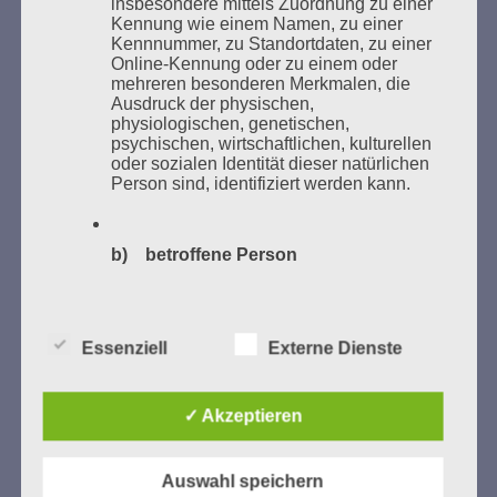
insbesondere mittels Zuordnung zu einer
des Gedenkens an die Verbrennung von Büchern am
Kennung wie einem Namen, zu einer
Kaifu-Ufer – genau an dem Ort, wo im Mai 1933 NS-
Kennnummer, zu Standortdaten, zu einer
Online-Kennung oder zu einem oder
Studentenorganisationen und Burschenschaftler
mehreren besonderen Merkmalen, die
Bücher verbrannten.
Ausdruck der physischen,
physiologischen, genetischen,
psychischen, wirtschaftlichen, kulturellen
Weitere Informationen:
lesezeichen-setzen.de
oder sozialen Identität dieser natürlichen
Person sind, identifiziert werden kann.
b) betroffene Person
GEDENKEN UND ERINNERN BEGINNT IN
UNSERER NACHBARSCHAFT
Betroffene Person ist jede identifizierte
oder identifizierbare natürliche Person,
deren personenbezogene Daten von dem
Essenziell
Externe Dienste
für die Verarbeitung Verantwortlichen
verarbeitet werden.
✓ Akzeptieren
c) Verarbeitung
Auswahl speichern