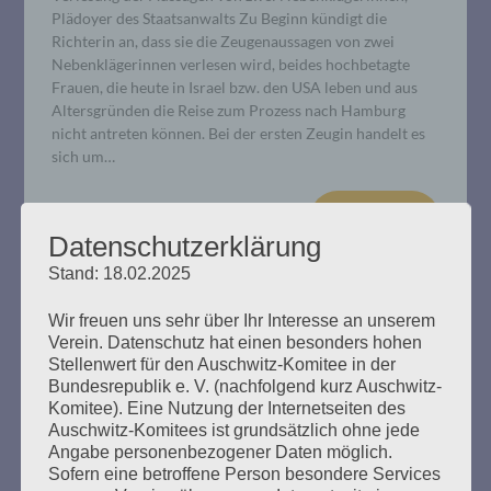
Plädoyer des Staatsanwalts Zu Beginn kündigt die
Richterin an, dass sie die Zeugenaussagen von zwei
Nebenklägerinnen verlesen wird, beides hochbetagte
Frauen, die heute in Israel bzw. den USA leben und aus
Altersgründen die Reise zum Prozess nach Hamburg
nicht antreten können. Bei der ersten Zeugin handelt es
sich um…
mehr ...
Datenschutzerklärung
Stand: 18.02.2025
Wir freuen uns sehr über Ihr Interesse an unserem
Verein. Datenschutz hat einen besonders hohen
Stellenwert für den Auschwitz-Komitee in der
Bundesrepublik e. V. (nachfolgend kurz Auschwitz-
Komitee). Eine Nutzung der Internetseiten des
PRESSEMITTEILUNG: Untragbare
Auschwitz-Komitees ist grundsätzlich ohne jede
Angabe personenbezogener Daten möglich.
Äusserungen des amtierenden
Sofern eine betroffene Person besondere Services