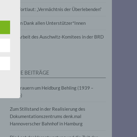
wird
Im Wortlaut: „Vermächtnis der Überlebenden“
m
Vielen Dank allen Unterstützer*Innen
line-
en,
Zur Arbeit des Auschwitz-Komitees in der BRD
tät
e.V.
NEUE BEITRÄGE
für
Wir trauern um Heidburg Behling (1939 –
2026)
Zum Stillstand in der Realisierung des
Dokumentationszentrums denk.mal
Hannoverscher Bahnhof in Hamburg
fahren
eben,