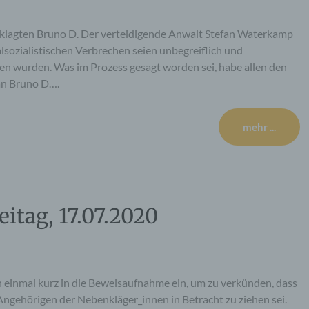
eklagten Bruno D. Der verteidigende Anwalt Stefan Waterkamp
lsozialistischen Verbrechen seien unbegreiflich und
gen wurden. Was im Prozess gesagt worden sei, habe allen den
 an Bruno D….
mehr ...
eitag, 17.07.2020
h einmal kurz in die Beweisaufnahme ein, um zu verkünden, dass
Angehörigen der Nebenkläger_innen in Betracht zu ziehen sei.