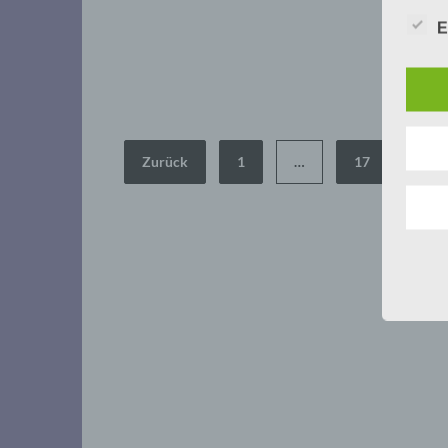
E
Seitennummerierung
Zurück
1
…
17
18
der
Beiträge