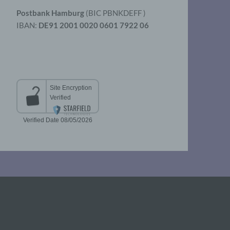
Postbank Hamburg
(BIC PBNKDEFF )
IBAN:
DE91 2001 0020 0601 7922 06
aten
er
t
chen
 die