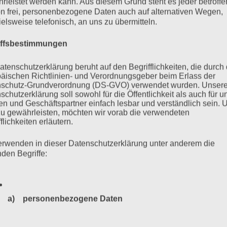
rleistet werden kann. Aus diesem Grund steht es jeder betroff
n frei, personenbezogene Daten auch auf alternativen Wegen,
ielsweise telefonisch, an uns zu übermitteln.
iffsbestimmungen
atenschutzerklärung beruht auf den Begrifflichkeiten, die durch
äischen Richtlinien- und Verordnungsgeber beim Erlass der
 Urteil. Der Prozess gegen
schutz-Grundverordnung (DS-GVO) verwendet wurden. Unser
schutzerklärung soll sowohl für die Öffentlichkeit als auch für u
n und Geschäftspartner einfach lesbar und verständlich sein.
tiz und die Perspektive der
zu gewährleisten, möchten wir vorab die verwendeten
flichkeiten erläutern.
erwenden in dieser Datenschutzerklärung unter anderem die
nden Begriffe:
enstag, 14. Juli 2020, 18 Uhr Der Prozess am Hamburger
liger SS-Wachmann im KZ Stutthof, geht dem Ende entgegen.
a) personenbezogene Daten
n. An jedem einzelnen Verhandlungstag – auch bei Wind, Wetter
 dem…
Personenbezogene Daten sind alle Informationen, die sich a