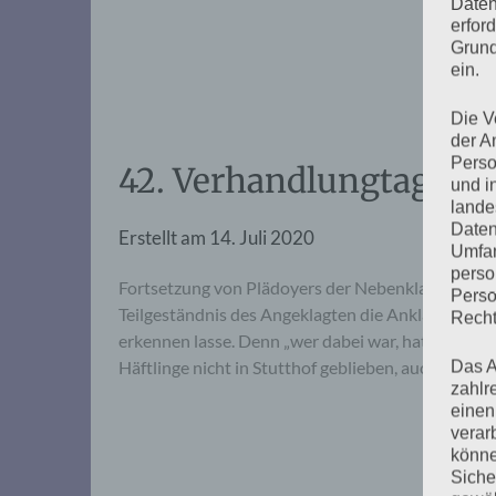
Daten
erfor
Grund
ein.
Die V
der A
Perso
42. Verhandlungtag, Die
und i
lande
Daten
Erstellt am
14. Juli 2020
Umfan
perso
Fortsetzung von Plädoyers der Nebenklagevertretu
Perso
Teilgeständnis des Angeklagten die Anklage best
Recht
erkennen lasse. Denn „wer dabei war, hat sich sc
Häftlinge nicht in Stutthof geblieben, auch wenn
Das A
zahlr
einen
verar
könne
Siche