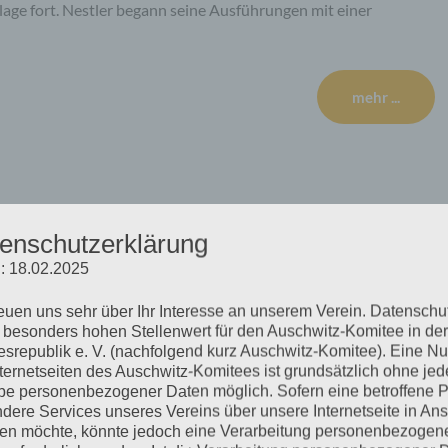
age fort. Nestler begann seine Ausführungen mit einer
mehr ...
äch zum Stutthof Prozess
enschutzerklärung
: 18.02.2025
reuen uns sehr über Ihr Interesse an unserem Verein. Datenschu
d die Perspektive der Verfolgten Im Gespräch mit dem Radio
 besonders hohen Stellenwert für den Auschwitz-Komitee in der
h des Stutthof-Prozesses vor der Großen Strafkammer 17 des
srepublik e. V. (nachfolgend kurz Auschwitz-Komitee). Eine N
ür die Arbeitsgemeinschaft Neuengamme und Helga Obens für
nternetseiten des Auschwitz-Komitees ist grundsätzlich ohne jed
e personenbezogener Daten möglich. Sofern eine betroffene 
Anhören: https://www.freie-radios.net/mp3/20200716-
dere Services unseres Vereins über unsere Internetseite in An
agsmagazin für…
n möchte, könnte jedoch eine Verarbeitung personenbezogen