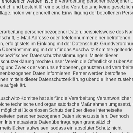
 erforderlich werden. Ist die Verarbeitung personenbezogener 
derlich und besteht für eine solche Verarbeitung keine gesetzlic
mehr ...
lage, holen wir generell eine Einwilligung der betroffenen Pers
erarbeitung personenbezogener Daten, beispielsweise des Na
nschrift, E-Mail-Adresse oder Telefonnummer einer betroffenen
n, erfolgt stets im Einklang mit der Datenschutz-Grundverordnu
nstag, 14.07.2020
n Übereinstimmung mit den für das Auschwitz-Komitee geltend
sspezifischen Datenschutzbestimmungen. Mittels dieser
schutzerklärung möchte unser Verein die Öffentlichkeit über Art
g und Zweck der von uns erhobenen, genutzten und verarbeit
nenbezogenen Daten informieren. Ferner werden betroffene
ng Es begann der Anwalt Barba. Juristisch sei durch das
nen mittels dieser Datenschutzerklärung über die ihnen zuste
ätigt worden, auch wenn der Angeklagte kein Schuldbewusstsein
e aufgeklärt.
huldig gemacht. Ohne den Dienst der Bewacher wären die KZ-
 der Angeklagte nur das…
uschwitz-Komitee hat als für die Verarbeitung Verantwortlicher
eiche technische und organisatorische Maßnahmen umgesetzt,
 möglichst lückenlosen Schutz der über diese Internetseite
beiteten personenbezogenen Daten sicherzustellen. Dennoch
mehr ...
n Internetbasierte Datenübertragungen grundsätzlich
rheitslücken aufweisen, sodass ein absoluter Schutz nicht