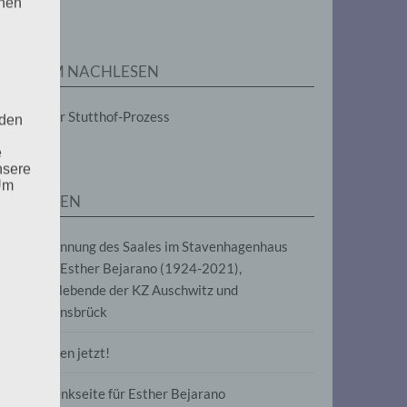
enen
ZUM NACHLESEN
Der Stutthof-Prozess
 den
e
nsere
 Um
SEITEN
Benennung des Saales im Stavenhagenhaus
nach Esther Bejarano (1924-2021),
Überlebende der KZ Auschwitz und
Ravensbrück
Frieden jetzt!
Gedenkseite für Esther Bejarano
uf