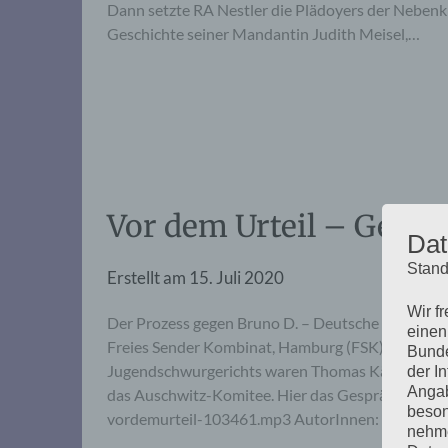
Dann setzte RA Nestler die Plädoyers der Nebenkl
Geschichte seiner Mandantin Judith Meisel,…
Vor dem Urteil – Gespr
Dat
Stand
Erstellt am
15. Juli 2020
Wir f
Der Prozess gegen Bruno D. – Deutsche Justiz un
einen
Freies Sender Kombinat, Hamburg (FSK) anlässlic
Bunde
Jugendschwurgerichts waren Thomas Käpernick f
der I
Angab
das Auschwitz-Komitee. Hier das Gespräch zum 
beson
vordemurteil-103461.mp3 AutorInnen: Nachmitt
nehme