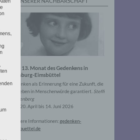
IN UNSERER NACHBARSCHAFT
Daten
he
on
mens,
ng
en
,
Zum 13. Monat des Gedenkens in
eten
Hamburg-Eimsbüttel
henden
Gedenken als Erinnerung für eine Zukunft, die
ein Leben in Menschenwürde garantiert.
Steffi
Wittenberg
Vom 20. April bis 14. Juni 2026
 um
Weitere Informationen:
gedenken-
eimsbuettel.de