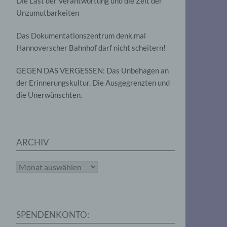
Die Last der Verantwortung und die Zeit der
, die
Unzumutbarkeiten
die
g
die
Das Dokumentationszentrum denk.mal
Hannoverscher Bahnhof darf nicht scheitern!
GEGEN DAS VERGESSEN: Das Unbehagen an
der Erinnerungskultur. Die Ausgegrenzten und
die Unerwünschten.
rter
eitung
ARCHIV
Archiv
e
iehen,
SPENDENKONTO:
tung,