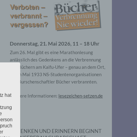
Donnerstag, 21. Mai 2026, 11 – 18 Uhr
Zum 26. Mal gibt es eine Marathonlesung
anlässlich des Gedenkens an die Verbrennung
von Büchern am Kaifu-Ufer – genau an dem Ort,
wo im Mai 1933 NS-Studentenorganisationen
und Burschenschaftler Bücher verbrannten.
tz hat
Weitere Informationen:
lesezeichen-setzen.de
utzung
e
Person
spruch
GEDENKEN UND ERINNERN BEGINNT
er