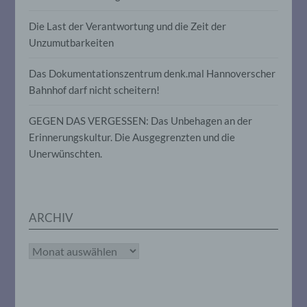
spezifischen betroffenen Person
zugeordnet werden können, sofern diese
Die Last der Verantwortung und die Zeit der
zusätzlichen Informationen gesondert
Unzumutbarkeiten
aufbewahrt werden und technischen und
organisatorischen Maßnahmen
Das Dokumentationszentrum denk.mal Hannoverscher
unterliegen, die gewährleisten, dass die
personenbezogenen Daten nicht einer
Bahnhof darf nicht scheitern!
identifizierten oder identifizierbaren
natürlichen Person zugewiesen werden.
GEGEN DAS VERGESSEN: Das Unbehagen an der
Erinnerungskultur. Die Ausgegrenzten und die
Unerwünschten.
g) Verantwortlicher oder für die
Verarbeitung Verantwortlicher
Verantwortlicher oder für die Verarbeitung
Verantwortlicher ist die natürliche oder
ARCHIV
juristische Person, Behörde, Einrichtung
oder andere Stelle, die allein oder
gemeinsam mit anderen über die Zwecke
Archiv
und Mittel der Verarbeitung von
personenbezogenen Daten entscheidet.
Sind die Zwecke und Mittel dieser
Verarbeitung durch das Unionsrecht oder