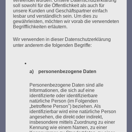
soll sowohl für die Öffentlichkeit als auch für
unsere Kunden und Geschäftspartner einfach
lesbar und verständlich sein. Um dies zu
gewährleisten, möchten wir vorab die verwendeten
Begrifflichkeiten erläutern.
MARATHONLESUNG AUS DEN
VERBRANNTEN BÜCHERN
Wir verwenden in dieser Datenschutzerklärung
unter anderem die folgenden Begriffe:
a) personenbezogene Daten
Personenbezogene Daten sind alle
Donnerstag, 21. Mai 2026, 11 – 18 Uhr
Informationen, die sich auf eine
identifizierte oder identifizierbare
Zum 26. Mal gibt es eine Marathonlesung anlässlich
natürliche Person (im Folgenden
des Gedenkens an die Verbrennung von Büchern am
„betroffene Person") beziehen. Als
Kaifu-Ufer – genau an dem Ort, wo im Mai 1933 NS-
identifizierbar wird eine natürliche Person
angesehen, die direkt oder indirekt,
Studentenorganisationen und Burschenschaftler
insbesondere mittels Zuordnung zu einer
Bücher verbrannten.
Kennung wie einem Namen, zu einer