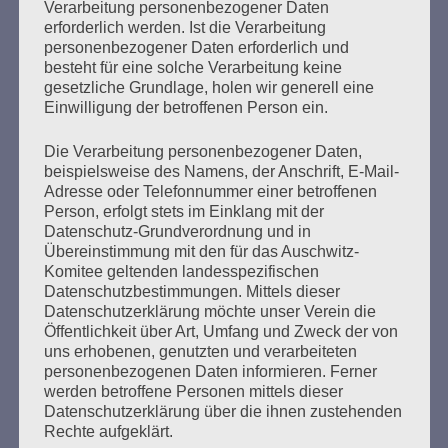
Verarbeitung personenbezogener Daten
Verfolgten
erforderlich werden. Ist die Verarbeitung
personenbezogener Daten erforderlich und
Erstellt am
14. Juli 2020
besteht für eine solche Verarbeitung keine
gesetzliche Grundlage, holen wir generell eine
Einwilligung der betroffenen Person ein.
ONLINE-Veranstaltung zum Stutthof-Prozessam
Dienstag, 14. Juli 2020, 18 Uhr Der Prozess am
Die Verarbeitung personenbezogener Daten,
Hamburger Jugendschwurgericht gegen Bruno D. (93),
beispielsweise des Namens, der Anschrift, E-Mail-
ehemaliger SS-Wachmann im KZ Stutthof, geht dem Ende
Adresse oder Telefonnummer einer betroffenen
entgegen. Am 23. Juli 2020 soll das Urteil verkündet
Person, erfolgt stets im Einklang mit der
werden. An jedem einzelnen Verhandlungstag – auch bei
Datenschutz-Grundverordnung und in
Wind, Wetter und Corona – haben einige von uns
Übereinstimmung mit den für das Auschwitz-
draußen vor dem…
Komitee geltenden landesspezifischen
Datenschutzbestimmungen. Mittels dieser
Datenschutzerklärung möchte unser Verein die
mehr ...
Öffentlichkeit über Art, Umfang und Zweck der von
uns erhobenen, genutzten und verarbeiteten
personenbezogenen Daten informieren. Ferner
werden betroffene Personen mittels dieser
Datenschutzerklärung über die ihnen zustehenden
Seitennummerierung
Rechte aufgeklärt.
Zurück
20
Weiter