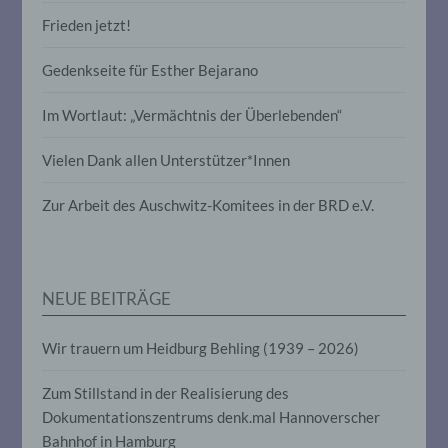
Frieden jetzt!
Profiling ist jede Art der automatisierten
Verarbeitung personenbezogener Daten,
die darin besteht, dass diese
Gedenkseite für Esther Bejarano
personenbezogenen Daten verwendet
werden, um bestimmte persönliche
Im Wortlaut: „Vermächtnis der Überlebenden“
Aspekte, die sich auf eine natürliche
Person beziehen, zu bewerten,
insbesondere, um Aspekte bezüglich
Vielen Dank allen Unterstützer*Innen
Arbeitsleistung, wirtschaftlicher Lage,
Gesundheit, persönlicher Vorlieben,
Zur Arbeit des Auschwitz-Komitees in der BRD e.V.
Interessen, Zuverlässigkeit, Verhalten,
Aufenthaltsort oder Ortswechsel dieser
natürlichen Person zu analysieren oder
vorherzusagen.
NEUE BEITRÄGE
f) Pseudonymisierung
Wir trauern um Heidburg Behling (1939 – 2026)
Pseudonymisierung ist die Verarbeitung
Zum Stillstand in der Realisierung des
personenbezogener Daten in einer Weise,
auf welche die personenbezogenen Daten
Dokumentationszentrums denk.mal Hannoverscher
ohne Hinzuziehung zusätzlicher
Bahnhof in Hamburg
Informationen nicht mehr einer