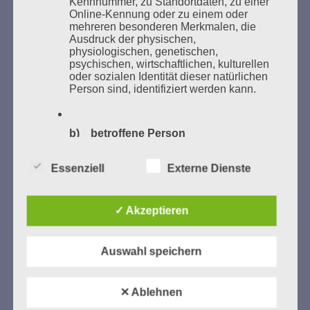
Kennnummer, zu Standortdaten, zu einer
Online-Kennung oder zu einem oder
Weitere Informationen:
lesezeichen-setzen.de
mehreren besonderen Merkmalen, die
Ausdruck der physischen,
physiologischen, genetischen,
psychischen, wirtschaftlichen, kulturellen
oder sozialen Identität dieser natürlichen
Person sind, identifiziert werden kann.
GEDENKEN UND ERINNERN BEGINNT IN
UNSERER NACHBARSCHAFT
b) betroffene Person
Betroffene Person ist jede identifizierte
Essenziell
Externe Dienste
oder identifizierbare natürliche Person,
deren personenbezogene Daten von dem
für die Verarbeitung Verantwortlichen
✓ Akzeptieren
verarbeitet werden.
Auswahl speichern
Zum 13. Monat des Gedenkens in Hamburg-
c) Verarbeitung
Eimsbüttel
Verarbeitung ist jeder mit oder ohne Hilfe
✕ Ablehnen
Gedenken als Erinnerung für eine Zukunft, die ein
automatisierter Verfahren ausgeführte