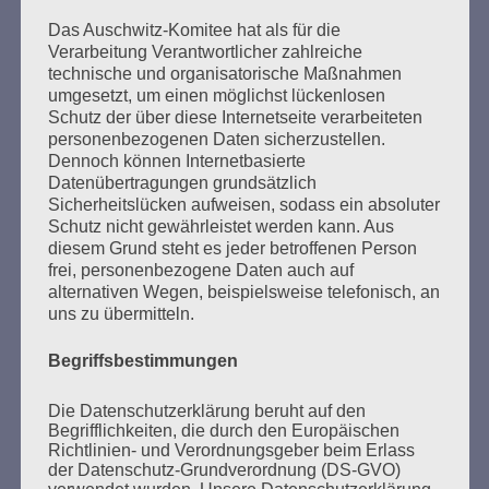
der
Das Auschwitz-Komitee hat als für die
Beiträge
Verarbeitung Verantwortlicher zahlreiche
technische und organisatorische Maßnahmen
umgesetzt, um einen möglichst lückenlosen
Schutz der über diese Internetseite verarbeiteten
Aus der Erfahrung unseres Lebens sagen wir:
personenbezogenen Daten sicherzustellen.
Nie mehr schweigen, wegsehen wie und wo auch
Dennoch können Internetbasierte
immer Antisemitismus, Antiziganismus, Rassismus
Datenübertragungen grundsätzlich
und Ausländerfeindlichkeit hervortreten!
Sicherheitslücken aufweisen, sodass ein absoluter
Schutz nicht gewährleistet werden kann. Aus
Erinnern heißt handeln!
diesem Grund steht es jeder betroffenen Person
Esther Bejarano
frei, personenbezogene Daten auch auf
alternativen Wegen, beispielsweise telefonisch, an
uns zu übermitteln.
Begriffsbestimmungen
Die Datenschutzerklärung beruht auf den
Begrifflichkeiten, die durch den Europäischen
SUCHEN
Richtlinien- und Verordnungsgeber beim Erlass
NACH:
der Datenschutz-Grundverordnung (DS-GVO)
verwendet wurden. Unsere Datenschutzerklärung