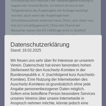
Fortsetzung von Plädoyers der Nebenklagevertretung Es
begann der Anwalt Barba. Juristisch sei durch das
Teilgeständnis des Angeklagten die Anklage bestätigt
worden, auch wenn der Angeklagte kein
Schuldbewusstsein erkennen lasse. Denn „wer dabei war,
hat sich schuldig gemacht. Ohne den Dienst der
Bewacher wären die KZ-Häftlinge nicht in Stutthof
geblieben, auch wenn der Angeklagte nur das…
Datenschutzerklärung
mehr ...
Stand: 18.02.2025
Wir freuen uns sehr über Ihr Interesse an unserem
Verein. Datenschutz hat einen besonders hohen
Stellenwert für den Auschwitz-Komitee in der
Bundesrepublik e. V. (nachfolgend kurz Auschwitz-
Komitee). Eine Nutzung der Internetseiten des
Auschwitz-Komitees ist grundsätzlich ohne jede
Angabe personenbezogener Daten möglich.
Aufzeichnung – Vor dem Urteil. Der
Sofern eine betroffene Person besondere Services
Prozess gegen Bruno D. : Deutsche
unseres Vereins über unsere Internetseite in
Anspruch nehmen möchte, könnte jedoch eine
Justiz und die Perspektive der