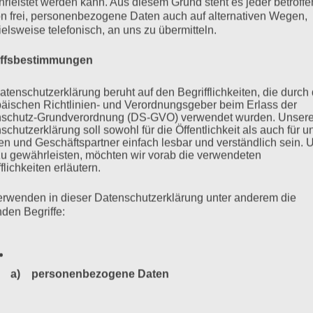
rleistet werden kann. Aus diesem Grund steht es jeder betroff
n frei, personenbezogene Daten auch auf alternativen Wegen,
ielsweise telefonisch, an uns zu übermitteln.
iffsbestimmungen
atenschutzerklärung beruht auf den Begrifflichkeiten, die durch
äischen Richtlinien- und Verordnungsgeber beim Erlass der
 Urteil. Der Prozess gegen
schutz-Grundverordnung (DS-GVO) verwendet wurden. Unser
schutzerklärung soll sowohl für die Öffentlichkeit als auch für u
n und Geschäftspartner einfach lesbar und verständlich sein.
tiz und die Perspektive der
zu gewährleisten, möchten wir vorab die verwendeten
flichkeiten erläutern.
erwenden in dieser Datenschutzerklärung unter anderem die
nden Begriffe:
enstag, 14. Juli 2020, 18 Uhr Der Prozess am Hamburger
liger SS-Wachmann im KZ Stutthof, geht dem Ende entgegen.
a) personenbezogene Daten
n. An jedem einzelnen Verhandlungstag – auch bei Wind, Wetter
 dem…
Personenbezogene Daten sind alle Informationen, die sich a