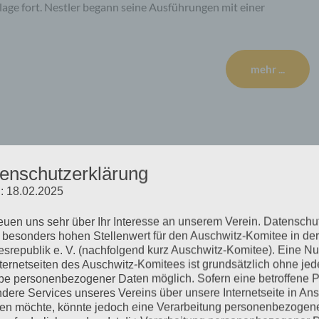
age fort. Nestler begann seine Ausführungen mit einer
mehr ...
äch zum Stutthof Prozess
enschutzerklärung
: 18.02.2025
reuen uns sehr über Ihr Interesse an unserem Verein. Datenschu
d die Perspektive der Verfolgten Im Gespräch mit dem Radio
 besonders hohen Stellenwert für den Auschwitz-Komitee in der
h des Stutthof-Prozesses vor der Großen Strafkammer 17 des
srepublik e. V. (nachfolgend kurz Auschwitz-Komitee). Eine N
ür die Arbeitsgemeinschaft Neuengamme und Helga Obens für
nternetseiten des Auschwitz-Komitees ist grundsätzlich ohne jed
e personenbezogener Daten möglich. Sofern eine betroffene 
Anhören: https://www.freie-radios.net/mp3/20200716-
dere Services unseres Vereins über unsere Internetseite in An
agsmagazin für…
n möchte, könnte jedoch eine Verarbeitung personenbezogen