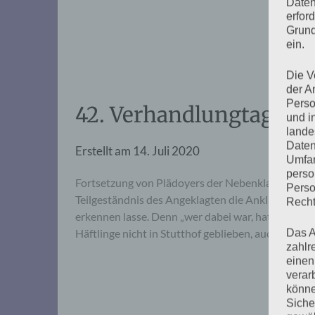
Daten
erfor
Grund
ein.
Die V
der A
Perso
42. Verhandlungtag, Die
und i
lande
Daten
Erstellt am
14. Juli 2020
Umfan
perso
Fortsetzung von Plädoyers der Nebenklagevertretu
Perso
Teilgeständnis des Angeklagten die Anklage best
Recht
erkennen lasse. Denn „wer dabei war, hat sich sc
Häftlinge nicht in Stutthof geblieben, auch wenn
Das A
zahlr
einen
verar
könne
Siche