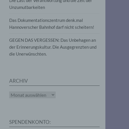
Die Last der Verantwortung und die Zeit der
, die
Unzumutbarkeiten
die
g
die
Das Dokumentationszentrum denk.mal
Hannoverscher Bahnhof darf nicht scheitern!
GEGEN DAS VERGESSEN: Das Unbehagen an
der Erinnerungskultur. Die Ausgegrenzten und
die Unerwünschten.
rter
eitung
ARCHIV
Archiv
e
iehen,
SPENDENKONTO:
tung,