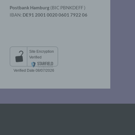
Postbank Hamburg
(BIC PBNKDEFF )
IBAN:
DE91 2001 0020 0601 7922 06
aten
er
t
chen
 die