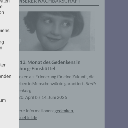
IN UNSERER NACHBARSCHAFT
Daten
he
on
mens,
ng
en
,
Zum 13. Monat des Gedenkens in
eten
Hamburg-Eimsbüttel
henden
Gedenken als Erinnerung für eine Zukunft, die
ein Leben in Menschenwürde garantiert.
Steffi
Wittenberg
Vom 20. April bis 14. Juni 2026
 um
Weitere Informationen:
gedenken-
eimsbuettel.de