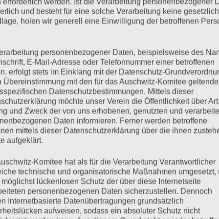
 erforderlich werden. Ist die Verarbeitung personenbezogener 
derlich und besteht für eine solche Verarbeitung keine gesetzlic
mehr ...
lage, holen wir generell eine Einwilligung der betroffenen Pers
erarbeitung personenbezogener Daten, beispielsweise des Na
nschrift, E-Mail-Adresse oder Telefonnummer einer betroffenen
n, erfolgt stets im Einklang mit der Datenschutz-Grundverordnu
nstag, 14.07.2020
n Übereinstimmung mit den für das Auschwitz-Komitee geltend
sspezifischen Datenschutzbestimmungen. Mittels dieser
schutzerklärung möchte unser Verein die Öffentlichkeit über Art
g und Zweck der von uns erhobenen, genutzten und verarbeit
nenbezogenen Daten informieren. Ferner werden betroffene
ng Es begann der Anwalt Barba. Juristisch sei durch das
nen mittels dieser Datenschutzerklärung über die ihnen zuste
ätigt worden, auch wenn der Angeklagte kein Schuldbewusstsein
e aufgeklärt.
huldig gemacht. Ohne den Dienst der Bewacher wären die KZ-
 der Angeklagte nur das…
uschwitz-Komitee hat als für die Verarbeitung Verantwortlicher
eiche technische und organisatorische Maßnahmen umgesetzt,
 möglichst lückenlosen Schutz der über diese Internetseite
beiteten personenbezogenen Daten sicherzustellen. Dennoch
mehr ...
n Internetbasierte Datenübertragungen grundsätzlich
rheitslücken aufweisen, sodass ein absoluter Schutz nicht