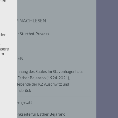
enen
ZUM NACHLESEN
Der Stutthof-Prozess
 den
e
nsere
 Um
SEITEN
Benennung des Saales im Stavenhagenhaus
nach Esther Bejarano (1924-2021),
Überlebende der KZ Auschwitz und
Ravensbrück
Frieden jetzt!
Gedenkseite für Esther Bejarano
uf