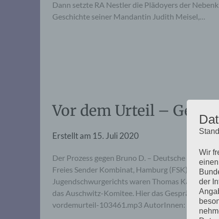
Dann setzte RA Nestler die Plädoyers der Nebenkl
Geschichte seiner Mandantin Judith Meisel,…
Vor dem Urteil – Gespr
Dat
Stand
Erstellt am
15. Juli 2020
Wir f
Der Prozess gegen Bruno D. – Deutsche Justiz un
einen
Freies Sender Kombinat, Hamburg (FSK) anlässlic
Bunde
Jugendschwurgerichts waren Thomas Käpernick f
der I
Angab
das Auschwitz-Komitee. Hier das Gespräch zum 
beson
vordemurteil-103461.mp3 AutorInnen: Nachmitt
nehme