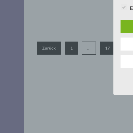
E
Seitennummerierung
Zurück
1
…
17
18
der
Beiträge