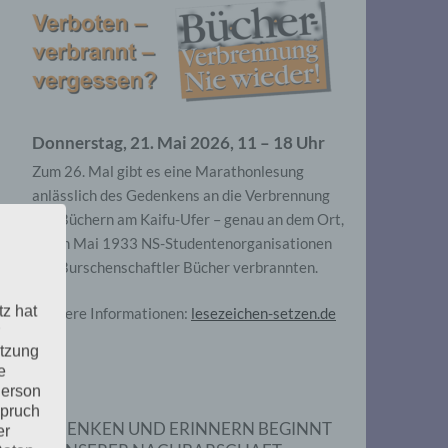
Donnerstag, 21. Mai 2026, 11 – 18 Uhr
Zum 26. Mal gibt es eine Marathonlesung
anlässlich des Gedenkens an die Verbrennung
von Büchern am Kaifu-Ufer – genau an dem Ort,
wo im Mai 1933 NS-Studentenorganisationen
und Burschenschaftler Bücher verbrannten.
tz hat
Weitere Informationen:
lesezeichen-setzen.de
utzung
e
Person
spruch
GEDENKEN UND ERINNERN BEGINNT
er