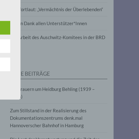
wird
Im Wortlaut: „Vermächtnis der Überlebenden“
m
Vielen Dank allen Unterstützer*Innen
line-
en,
Zur Arbeit des Auschwitz-Komitees in der BRD
tät
e.V.
NEUE BEITRÄGE
für
Wir trauern um Heidburg Behling (1939 –
2026)
Zum Stillstand in der Realisierung des
Dokumentationszentrums denk.mal
Hannoverscher Bahnhof in Hamburg
fahren
eben,