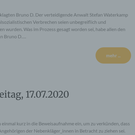
eklagten Bruno D. Der verteidigende Anwalt Stefan Waterkamp
lsozialistischen Verbrechen seien unbegreiflich und
gen wurden. Was im Prozess gesagt worden sei, habe allen den
 an Bruno D….
mehr ...
eitag, 17.07.2020
h einmal kurz in die Beweisaufnahme ein, um zu verkünden, dass
Angehörigen der Nebenkläger_innen in Betracht zu ziehen sei.