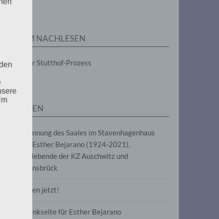
enen
ZUM NACHLESEN
Der Stutthof-Prozess
 den
e
nsere
 Um
SEITEN
Benennung des Saales im Stavenhagenhaus
nach Esther Bejarano (1924-2021),
Überlebende der KZ Auschwitz und
Ravensbrück
Frieden jetzt!
Gedenkseite für Esther Bejarano
uf