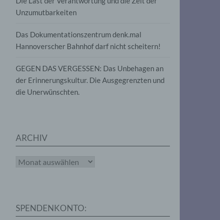
Die Last der Verantwortung und die Zeit der
, die
Unzumutbarkeiten
die
g
die
Das Dokumentationszentrum denk.mal
Hannoverscher Bahnhof darf nicht scheitern!
GEGEN DAS VERGESSEN: Das Unbehagen an
der Erinnerungskultur. Die Ausgegrenzten und
die Unerwünschten.
rter
eitung
ARCHIV
Archiv
e
iehen,
SPENDENKONTO:
tung,