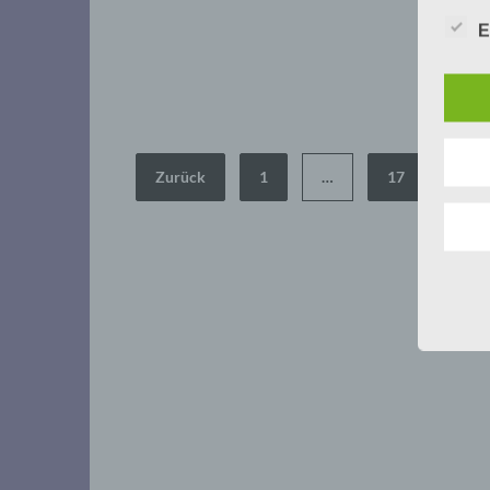
E
Seitennummerierung
Zurück
1
…
17
18
der
Beiträge