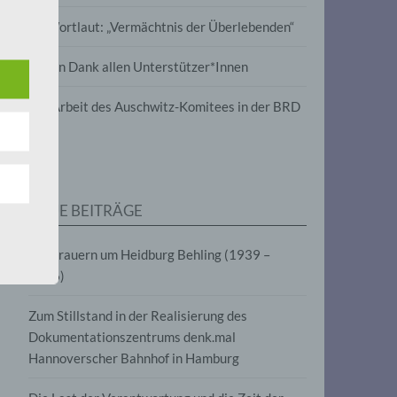
wird
Im Wortlaut: „Vermächtnis der Überlebenden“
m
Vielen Dank allen Unterstützer*Innen
line-
en,
Zur Arbeit des Auschwitz-Komitees in der BRD
tät
e.V.
NEUE BEITRÄGE
für
Wir trauern um Heidburg Behling (1939 –
2026)
Zum Stillstand in der Realisierung des
Dokumentationszentrums denk.mal
Hannoverscher Bahnhof in Hamburg
fahren
eben,