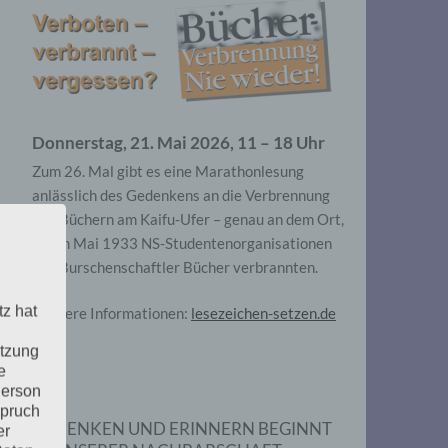
Donnerstag, 21. Mai 2026, 11 – 18 Uhr
Zum 26. Mal gibt es eine Marathonlesung
anlässlich des Gedenkens an die Verbrennung
von Büchern am Kaifu-Ufer – genau an dem Ort,
wo im Mai 1933 NS-Studentenorganisationen
und Burschenschaftler Bücher verbrannten.
tz hat
Weitere Informationen:
lesezeichen-setzen.de
utzung
e
Person
spruch
GEDENKEN UND ERINNERN BEGINNT
er