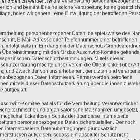
 erforderlich werden. Ist die Verarbeitung personenbezogener 
derlich und besteht für eine solche Verarbeitung keine gesetzlic
mehr ...
lage, holen wir generell eine Einwilligung der betroffenen Pers
erarbeitung personenbezogener Daten, beispielsweise des Na
nschrift, E-Mail-Adresse oder Telefonnummer einer betroffenen
n, erfolgt stets im Einklang mit der Datenschutz-Grundverordnu
nstag, 14.07.2020
n Übereinstimmung mit den für das Auschwitz-Komitee geltend
sspezifischen Datenschutzbestimmungen. Mittels dieser
schutzerklärung möchte unser Verein die Öffentlichkeit über Art
g und Zweck der von uns erhobenen, genutzten und verarbeit
nenbezogenen Daten informieren. Ferner werden betroffene
ng Es begann der Anwalt Barba. Juristisch sei durch das
nen mittels dieser Datenschutzerklärung über die ihnen zuste
ätigt worden, auch wenn der Angeklagte kein Schuldbewusstsein
e aufgeklärt.
huldig gemacht. Ohne den Dienst der Bewacher wären die KZ-
 der Angeklagte nur das…
uschwitz-Komitee hat als für die Verarbeitung Verantwortlicher
eiche technische und organisatorische Maßnahmen umgesetzt,
 möglichst lückenlosen Schutz der über diese Internetseite
beiteten personenbezogenen Daten sicherzustellen. Dennoch
mehr ...
n Internetbasierte Datenübertragungen grundsätzlich
rheitslücken aufweisen, sodass ein absoluter Schutz nicht