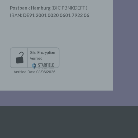
Postbank Hamburg
(BIC PBNKDEFF )
IBAN:
DE91 2001 0020 0601 7922 06
aten
er
t
chen
 die