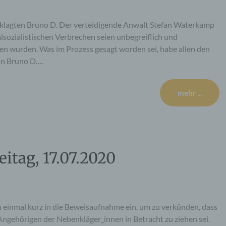
eklagten Bruno D. Der verteidigende Anwalt Stefan Waterkamp
lsozialistischen Verbrechen seien unbegreiflich und
gen wurden. Was im Prozess gesagt worden sei, habe allen den
 an Bruno D….
mehr ...
eitag, 17.07.2020
h einmal kurz in die Beweisaufnahme ein, um zu verkünden, dass
Angehörigen der Nebenkläger_innen in Betracht zu ziehen sei.