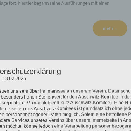
age fort. Nestler begann seine Ausführungen mit einer
mehr ...
äch zum Stutthof Prozess
enschutzerklärung
: 18.02.2025
reuen uns sehr über Ihr Interesse an unserem Verein. Datenschu
d die Perspektive der Verfolgten Im Gespräch mit dem Radio
 besonders hohen Stellenwert für den Auschwitz-Komitee in der
h des Stutthof-Prozesses vor der Großen Strafkammer 17 des
srepublik e. V. (nachfolgend kurz Auschwitz-Komitee). Eine N
ür die Arbeitsgemeinschaft Neuengamme und Helga Obens für
nternetseiten des Auschwitz-Komitees ist grundsätzlich ohne jed
e personenbezogener Daten möglich. Sofern eine betroffene 
Anhören: https://www.freie-radios.net/mp3/20200716-
dere Services unseres Vereins über unsere Internetseite in An
agsmagazin für…
n möchte, könnte jedoch eine Verarbeitung personenbezogen