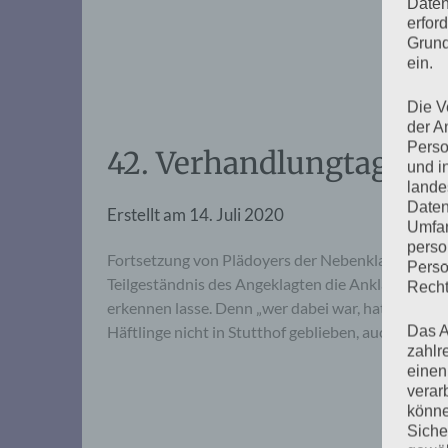
Daten
erfor
Grund
ein.
Die V
der A
Perso
42. Verhandlungtag, Die
und i
lande
Daten
Erstellt am
14. Juli 2020
Umfan
perso
Fortsetzung von Plädoyers der Nebenklagevertretu
Perso
Teilgeständnis des Angeklagten die Anklage best
Recht
erkennen lasse. Denn „wer dabei war, hat sich sc
Häftlinge nicht in Stutthof geblieben, auch wenn
Das A
zahlr
einen
verar
könne
Siche