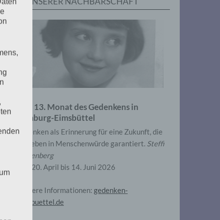
IN UNSERER NACHBARSCHAFT
Daten
he
on
mens,
ng
en
,
Zum 13. Monat des Gedenkens in
eten
Hamburg-Eimsbüttel
henden
Gedenken als Erinnerung für eine Zukunft, die
ein Leben in Menschenwürde garantiert.
Steffi
Wittenberg
Vom 20. April bis 14. Juni 2026
 um
Weitere Informationen:
gedenken-
eimsbuettel.de