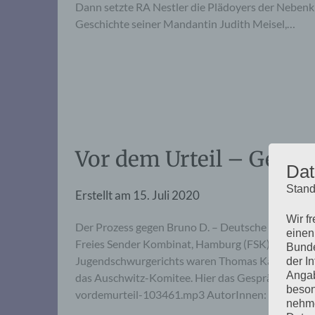
Dann setzte RA Nestler die Plädoyers der Nebenkl
Geschichte seiner Mandantin Judith Meisel,…
Vor dem Urteil – Gespr
Dat
Stand
Erstellt am
15. Juli 2020
Wir f
Der Prozess gegen Bruno D. – Deutsche Justiz un
einen
Freies Sender Kombinat, Hamburg (FSK) anlässlic
Bunde
Jugendschwurgerichts waren Thomas Käpernick f
der I
Angab
das Auschwitz-Komitee. Hier das Gespräch zum 
beson
vordemurteil-103461.mp3 AutorInnen: Nachmitt
nehme