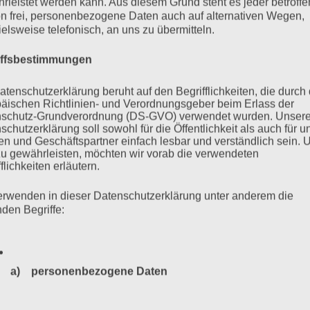
rleistet werden kann. Aus diesem Grund steht es jeder betroff
n frei, personenbezogene Daten auch auf alternativen Wegen,
ielsweise telefonisch, an uns zu übermitteln.
iffsbestimmungen
atenschutzerklärung beruht auf den Begrifflichkeiten, die durch
äischen Richtlinien- und Verordnungsgeber beim Erlass der
 Urteil. Der Prozess gegen
schutz-Grundverordnung (DS-GVO) verwendet wurden. Unser
schutzerklärung soll sowohl für die Öffentlichkeit als auch für u
n und Geschäftspartner einfach lesbar und verständlich sein.
tiz und die Perspektive der
zu gewährleisten, möchten wir vorab die verwendeten
flichkeiten erläutern.
erwenden in dieser Datenschutzerklärung unter anderem die
nden Begriffe:
enstag, 14. Juli 2020, 18 Uhr Der Prozess am Hamburger
liger SS-Wachmann im KZ Stutthof, geht dem Ende entgegen.
a) personenbezogene Daten
n. An jedem einzelnen Verhandlungstag – auch bei Wind, Wetter
 dem…
Personenbezogene Daten sind alle Informationen, die sich a