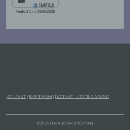
Mitgliedstaaten vorgesehen werden.
h) Auftragsverarbeiter
Auftragsverarbeiter ist eine natürliche oder
juristische Person, Behörde, Einrichtung
oder andere Stelle, die personenbezogene
Daten im Auftrag des Verantwortlichen
verarbeitet.
i) Empfänger
Empfänger ist eine natürliche oder
juristische Person, Behörde, Einrichtung
KONTAKT
|
IMPRESSUM
|
DATENSCHUTZERKLÄRUNG
oder andere Stelle, der personenbezogene
Daten offengelegt werden, unabhängig
davon, ob es sich bei ihr um einen Dritten
handelt oder nicht. Behörden, die im
Rahmen eines bestimmten
©2026 Das Auschwitz-Komitee
Untersuchungsauftrags nach dem