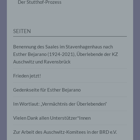
Der Stutthof-Prozess
Anpassung oder Veränderung, das
Auslesen, das Abfragen, die Verwendung,
die Offenlegung durch Übermittlung,
Verbreitung oder eine andere Form der
Bereitstellung, den Abgleich oder die
SEITEN
Verknüpfung, die Einschränkung, das
Löschen oder die Vernichtung.
Benennung des Saales im Stavenhagenhaus nach
Esther Bejarano (1924-2021), Überlebende der KZ
d) Einschränkung der Verarbeitung
Auschwitz und Ravensbrück
Einschränkung der Verarbeitung ist die
Frieden jetzt!
Markierung gespeicherter
personenbezogener Daten mit dem Ziel,
Gedenkseite für Esther Bejarano
ihre künftige Verarbeitung einzuschränken.
Im Wortlaut: „Vermächtnis der Überlebenden“
e) Profiling
Vielen Dank allen Unterstützer*Innen
Profiling ist jede Art der automatisierten
Verarbeitung personenbezogener Daten,
Zur Arbeit des Auschwitz-Komitees in der BRD e.V.
die darin besteht, dass diese