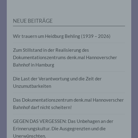
personenbezogenen Daten verwendet
werden, um bestimmte persönliche
Aspekte, die sich auf eine natürliche
Person beziehen, zu bewerten,
NEUE BEITRÄGE
insbesondere, um Aspekte bezüglich
Arbeitsleistung, wirtschaftlicher Lage,
Gesundheit, persönlicher Vorlieben,
Wir trauern um Heidburg Behling (1939 – 2026)
Interessen, Zuverlässigkeit, Verhalten,
Aufenthaltsort oder Ortswechsel dieser
Zum Stillstand in der Realisierung des
natürlichen Person zu analysieren oder
vorherzusagen.
Dokumentationszentrums denk.mal Hannoverscher
Bahnhof in Hamburg
f) Pseudonymisierung
Die Last der Verantwortung und die Zeit der
Unzumutbarkeiten
Pseudonymisierung ist die Verarbeitung
personenbezogener Daten in einer Weise,
Das Dokumentationszentrum denk.mal Hannoverscher
auf welche die personenbezogenen Daten
Bahnhof darf nicht scheitern!
ohne Hinzuziehung zusätzlicher
Informationen nicht mehr einer
spezifischen betroffenen Person
GEGEN DAS VERGESSEN: Das Unbehagen an der
zugeordnet werden können, sofern diese
Erinnerungskultur. Die Ausgegrenzten und die
zusätzlichen Informationen gesondert
aufbewahrt werden und technischen und
Unerwünschten.