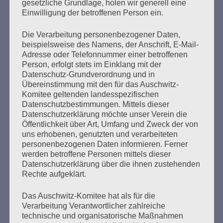
gesetzliche Grundlage, holen wir generell eine
November 2024 schickte Salo Muller einen Offenen
Einwilligung der betroffenen Person ein.
Brief an den Vorstand der Deutschen Bahn…
Die Verarbeitung personenbezogener Daten,
beispielsweise des Namens, der Anschrift, E-Mail-
mehr ...
Adresse oder Telefonnummer einer betroffenen
Person, erfolgt stets im Einklang mit der
Datenschutz-Grundverordnung und in
Übereinstimmung mit den für das Auschwitz-
Seitennummerierung
Komitee geltenden landesspezifischen
Zurück
2
Weiter
Datenschutzbestimmungen. Mittels dieser
der
Datenschutzerklärung möchte unser Verein die
Öffentlichkeit über Art, Umfang und Zweck der von
Beiträge
uns erhobenen, genutzten und verarbeiteten
personenbezogenen Daten informieren. Ferner
werden betroffene Personen mittels dieser
Datenschutzerklärung über die ihnen zustehenden
Wer gegen Nazis kämpft, kann sich auf den Staat
Rechte aufgeklärt.
nicht verlassen.
Das Auschwitz-Komitee hat als für die
Esther Bejarano - 17. November 2015
Verarbeitung Verantwortlicher zahlreiche
technische und organisatorische Maßnahmen