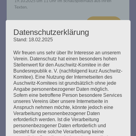
19.10.2025 um 11 Uhr im SchauSpielHaus aus ihren
Texten.
mehr ...
Datenschutzerklärung
Stand: 18.02.2025
Wir freuen uns sehr über Ihr Interesse an unserem
Verein. Datenschutz hat einen besonders hohen
Entschädigung für Holocaustopfer:
Stellenwert für den Auschwitz-Komitee in der
Salo Muller gegen die Deutsche
Bundesrepublik e. V. (nachfolgend kurz Auschwitz-
Komitee). Eine Nutzung der Internetseiten des
Bahn
Auschwitz-Komitees ist grundsätzlich ohne jede
Angabe personenbezogener Daten möglich.
Erstellt am
7. Mai 2025
Sofern eine betroffene Person besondere Services
unseres Vereins über unsere Internetseite in
Anspruch nehmen möchte, könnte jedoch eine
Seine Eltern wurden von der Reichsbahn nach Auschwitz
Verarbeitung personenbezogener Daten
deportiert. Deshalb fordert der Niederländer Salo Muller
erforderlich werden. Ist die Verarbeitung
Entschädigungen von der Deutschen Bahn. Am 8. Mai
personenbezogener Daten erforderlich und
2025, 80 Jahre nach der Befreiung vom NS-Regime: Salo
besteht für eine solche Verarbeitung keine
Muller, 88 Jahre, fordert wieder, gehört zu werden. Am 8.