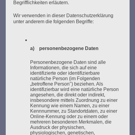
Begrifflichkeiten erläutern.
Wir verwenden in dieser Datenschutzerklärung
Donnerstag, 21. Mai 2026, 11 – 18 Uhr
unter anderem die folgenden Begriffe:
Zum 26. Mal gibt es eine Marathonlesung anlässlich
des Gedenkens an die Verbrennung von Büchern am
Kaifu-Ufer – genau an dem Ort, wo im Mai 1933 NS-
a) personenbezogene Daten
Studentenorganisationen und Burschenschaftler
Bücher verbrannten.
Personenbezogene Daten sind alle
Informationen, die sich auf eine
Weitere Informationen:
lesezeichen-setzen.de
identifizierte oder identifizierbare
natürliche Person (im Folgenden
„betroffene Person") beziehen. Als
identifizierbar wird eine natürliche Person
angesehen, die direkt oder indirekt,
insbesondere mittels Zuordnung zu einer
Kennung wie einem Namen, zu einer
GEDENKEN UND ERINNERN BEGINNT IN
Kennnummer, zu Standortdaten, zu einer
UNSERER NACHBARSCHAFT
Online-Kennung oder zu einem oder
mehreren besonderen Merkmalen, die
Ausdruck der physischen,
physiologischen, genetischen,