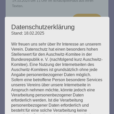
19.10.2025 um 11 Uhr im SchauSpielHaus aus ihren
Texten.
mehr ...
Datenschutzerklärung
Stand: 18.02.2025
Wir freuen uns sehr über Ihr Interesse an unserem
Verein. Datenschutz hat einen besonders hohen
Entschädigung für Holocaustopfer:
Stellenwert für den Auschwitz-Komitee in der
Salo Muller gegen die Deutsche
Bundesrepublik e. V. (nachfolgend kurz Auschwitz-
Komitee). Eine Nutzung der Internetseiten des
Bahn
Auschwitz-Komitees ist grundsätzlich ohne jede
Angabe personenbezogener Daten möglich.
Erstellt am
7. Mai 2025
Sofern eine betroffene Person besondere Services
unseres Vereins über unsere Internetseite in
Anspruch nehmen möchte, könnte jedoch eine
Seine Eltern wurden von der Reichsbahn nach Auschwitz
Verarbeitung personenbezogener Daten
deportiert. Deshalb fordert der Niederländer Salo Muller
erforderlich werden. Ist die Verarbeitung
Entschädigungen von der Deutschen Bahn. Am 8. Mai
personenbezogener Daten erforderlich und
2025, 80 Jahre nach der Befreiung vom NS-Regime: Salo
besteht für eine solche Verarbeitung keine
Muller, 88 Jahre, fordert wieder, gehört zu werden. Am 8.