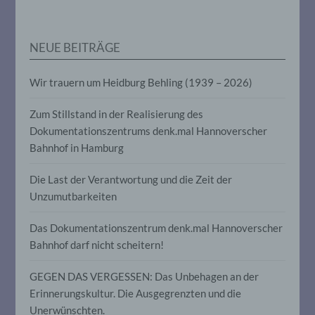
personenbezogenen Daten verwendet
werden, um bestimmte persönliche
Aspekte, die sich auf eine natürliche
Person beziehen, zu bewerten,
NEUE BEITRÄGE
insbesondere, um Aspekte bezüglich
Arbeitsleistung, wirtschaftlicher Lage,
Gesundheit, persönlicher Vorlieben,
Wir trauern um Heidburg Behling (1939 – 2026)
Interessen, Zuverlässigkeit, Verhalten,
Aufenthaltsort oder Ortswechsel dieser
Zum Stillstand in der Realisierung des
natürlichen Person zu analysieren oder
vorherzusagen.
Dokumentationszentrums denk.mal Hannoverscher
Bahnhof in Hamburg
f) Pseudonymisierung
Die Last der Verantwortung und die Zeit der
Unzumutbarkeiten
Pseudonymisierung ist die Verarbeitung
personenbezogener Daten in einer Weise,
Das Dokumentationszentrum denk.mal Hannoverscher
auf welche die personenbezogenen Daten
Bahnhof darf nicht scheitern!
ohne Hinzuziehung zusätzlicher
Informationen nicht mehr einer
spezifischen betroffenen Person
GEGEN DAS VERGESSEN: Das Unbehagen an der
zugeordnet werden können, sofern diese
Erinnerungskultur. Die Ausgegrenzten und die
zusätzlichen Informationen gesondert
aufbewahrt werden und technischen und
Unerwünschten.