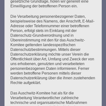
gesetzliche Grundlage, holen wir generell eine
November 2024 schickte Salo Muller einen Offenen
Einwilligung der betroffenen Person ein.
Brief an den Vorstand der Deutschen Bahn…
Die Verarbeitung personenbezogener Daten,
beispielsweise des Namens, der Anschrift, E-Mail-
mehr ...
Adresse oder Telefonnummer einer betroffenen
Person, erfolgt stets im Einklang mit der
Datenschutz-Grundverordnung und in
Übereinstimmung mit den für das Auschwitz-
Seitennummerierung
Komitee geltenden landesspezifischen
Zurück
2
Weiter
Datenschutzbestimmungen. Mittels dieser
der
Datenschutzerklärung möchte unser Verein die
Öffentlichkeit über Art, Umfang und Zweck der von
Beiträge
uns erhobenen, genutzten und verarbeiteten
personenbezogenen Daten informieren. Ferner
werden betroffene Personen mittels dieser
Datenschutzerklärung über die ihnen zustehenden
Bitte, bitte schweigt nicht, wenn ihr Unrecht seht.
Rechte aufgeklärt.
Seid solidarisch! Helft einander! Achtet auf die
Schwächsten!
Das Auschwitz-Komitee hat als für die
Bleibt mutig! Ich vertraue auf die Jugend, ich
Verarbeitung Verantwortlicher zahlreiche
vertraue auf euch!
technische und organisatorische Maßnahmen