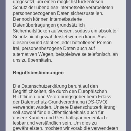
Nie wieder Faschismus – nie wieder Krieg!
umgesetzt, um einen möglichst lückenlosen
Schutz der über diese Internetseite verarbeiteten
Esther Bejarano - 3. Mai 2021
personenbezogenen Daten sicherzustellen.
Dennoch können Internetbasierte
Datenübertragungen grundsätzlich
Sicherheitslücken aufweisen, sodass ein absoluter
Schutz nicht gewährleistet werden kann. Aus
diesem Grund steht es jeder betroffenen Person
frei, personenbezogene Daten auch auf
SUCHEN
alternativen Wegen, beispielsweise telefonisch, an
NACH:
uns zu übermitteln.
Begriffsbestimmungen
Die Datenschutzerklärung beruht auf den
MARATHONLESUNG AUS DEN
Begrifflichkeiten, die durch den Europäischen
Richtlinien- und Verordnungsgeber beim Erlass
VERBRANNTEN BÜCHERN
der Datenschutz-Grundverordnung (DS-GVO)
verwendet wurden. Unsere Datenschutzerklärung
soll sowohl für die Öffentlichkeit als auch für
unsere Kunden und Geschäftspartner einfach
lesbar und verständlich sein. Um dies zu
gewährleisten, möchten wir vorab die verwendeten