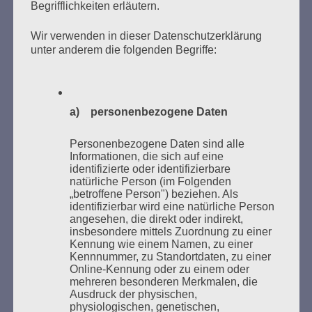
Begrifflichkeiten erläutern.
Wir verwenden in dieser Datenschutzerklärung
Donnerstag, 21. Mai 2026, 11 – 18 Uhr
unter anderem die folgenden Begriffe:
Zum 26. Mal gibt es eine Marathonlesung anlässlich
des Gedenkens an die Verbrennung von Büchern am
Kaifu-Ufer – genau an dem Ort, wo im Mai 1933 NS-
a) personenbezogene Daten
Studentenorganisationen und Burschenschaftler
Bücher verbrannten.
Personenbezogene Daten sind alle
Informationen, die sich auf eine
Weitere Informationen:
lesezeichen-setzen.de
identifizierte oder identifizierbare
natürliche Person (im Folgenden
„betroffene Person") beziehen. Als
identifizierbar wird eine natürliche Person
angesehen, die direkt oder indirekt,
insbesondere mittels Zuordnung zu einer
Kennung wie einem Namen, zu einer
GEDENKEN UND ERINNERN BEGINNT IN
Kennnummer, zu Standortdaten, zu einer
UNSERER NACHBARSCHAFT
Online-Kennung oder zu einem oder
mehreren besonderen Merkmalen, die
Ausdruck der physischen,
physiologischen, genetischen,