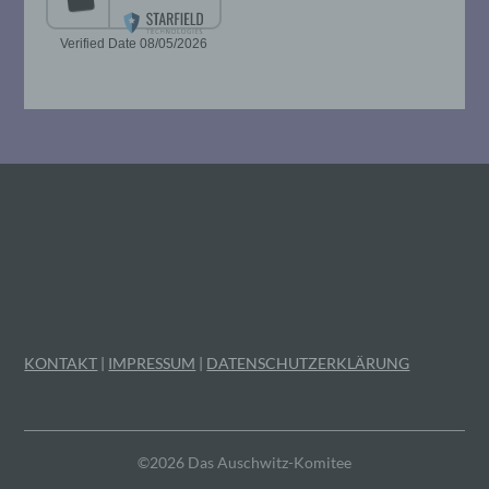
Mitgliedstaaten vorgesehen werden.
h) Auftragsverarbeiter
Auftragsverarbeiter ist eine natürliche oder
juristische Person, Behörde, Einrichtung
oder andere Stelle, die personenbezogene
Daten im Auftrag des Verantwortlichen
verarbeitet.
i) Empfänger
Empfänger ist eine natürliche oder
juristische Person, Behörde, Einrichtung
KONTAKT
|
IMPRESSUM
|
DATENSCHUTZERKLÄRUNG
oder andere Stelle, der personenbezogene
Daten offengelegt werden, unabhängig
davon, ob es sich bei ihr um einen Dritten
handelt oder nicht. Behörden, die im
Rahmen eines bestimmten
©2026 Das Auschwitz-Komitee
Untersuchungsauftrags nach dem