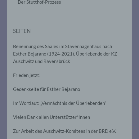
Der Stutthof-Prozess
Anpassung oder Veränderung, das
Auslesen, das Abfragen, die Verwendung,
die Offenlegung durch Übermittlung,
Verbreitung oder eine andere Form der
Bereitstellung, den Abgleich oder die
SEITEN
Verknüpfung, die Einschränkung, das
Löschen oder die Vernichtung.
Benennung des Saales im Stavenhagenhaus nach
Esther Bejarano (1924-2021), Überlebende der KZ
d) Einschränkung der Verarbeitung
Auschwitz und Ravensbrück
Einschränkung der Verarbeitung ist die
Frieden jetzt!
Markierung gespeicherter
personenbezogener Daten mit dem Ziel,
Gedenkseite für Esther Bejarano
ihre künftige Verarbeitung einzuschränken.
Im Wortlaut: „Vermächtnis der Überlebenden“
e) Profiling
Vielen Dank allen Unterstützer*Innen
Profiling ist jede Art der automatisierten
Verarbeitung personenbezogener Daten,
Zur Arbeit des Auschwitz-Komitees in der BRD e.V.
die darin besteht, dass diese