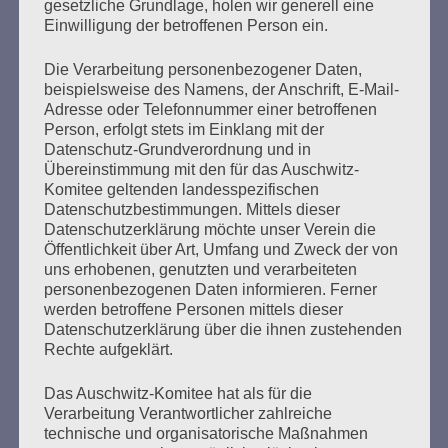
gesetzliche Grundlage, holen wir generell eine
November 2024 schickte Salo Muller einen Offenen
Einwilligung der betroffenen Person ein.
Brief an den Vorstand der Deutschen Bahn…
Die Verarbeitung personenbezogener Daten,
beispielsweise des Namens, der Anschrift, E-Mail-
mehr ...
Adresse oder Telefonnummer einer betroffenen
Person, erfolgt stets im Einklang mit der
Datenschutz-Grundverordnung und in
Übereinstimmung mit den für das Auschwitz-
Seitennummerierung
Komitee geltenden landesspezifischen
Zurück
2
Weiter
Datenschutzbestimmungen. Mittels dieser
der
Datenschutzerklärung möchte unser Verein die
Öffentlichkeit über Art, Umfang und Zweck der von
Beiträge
uns erhobenen, genutzten und verarbeiteten
personenbezogenen Daten informieren. Ferner
werden betroffene Personen mittels dieser
Datenschutzerklärung über die ihnen zustehenden
Ich werd’ so lange singen, bis es keine Nazis mehr
Rechte aufgeklärt.
auf der Welt gibt.
Das Auschwitz-Komitee hat als für die
Esther Bejarano
Verarbeitung Verantwortlicher zahlreiche
technische und organisatorische Maßnahmen