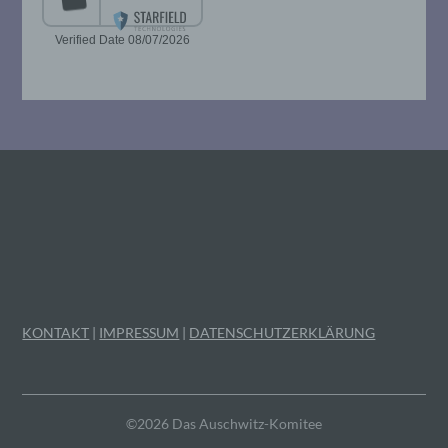
Mitgliedstaaten vorgesehen werden.
h) Auftragsverarbeiter
Auftragsverarbeiter ist eine natürliche oder
juristische Person, Behörde, Einrichtung
oder andere Stelle, die personenbezogene
Daten im Auftrag des Verantwortlichen
verarbeitet.
i) Empfänger
Empfänger ist eine natürliche oder
juristische Person, Behörde, Einrichtung
KONTAKT
|
IMPRESSUM
|
DATENSCHUTZERKLÄRUNG
oder andere Stelle, der personenbezogene
Daten offengelegt werden, unabhängig
davon, ob es sich bei ihr um einen Dritten
handelt oder nicht. Behörden, die im
Rahmen eines bestimmten
©2026 Das Auschwitz-Komitee
Untersuchungsauftrags nach dem