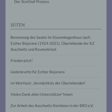
Der Stutthof-Prozess
Anpassung oder Veränderung, das
Auslesen, das Abfragen, die Verwendung,
die Offenlegung durch Übermittlung,
Verbreitung oder eine andere Form der
Bereitstellung, den Abgleich oder die
SEITEN
Verknüpfung, die Einschränkung, das
Löschen oder die Vernichtung.
Benennung des Saales im Stavenhagenhaus nach
Esther Bejarano (1924-2021), Überlebende der KZ
d) Einschränkung der Verarbeitung
Auschwitz und Ravensbrück
Einschränkung der Verarbeitung ist die
Frieden jetzt!
Markierung gespeicherter
personenbezogener Daten mit dem Ziel,
Gedenkseite für Esther Bejarano
ihre künftige Verarbeitung einzuschränken.
Im Wortlaut: „Vermächtnis der Überlebenden“
e) Profiling
Vielen Dank allen Unterstützer*Innen
Profiling ist jede Art der automatisierten
Verarbeitung personenbezogener Daten,
Zur Arbeit des Auschwitz-Komitees in der BRD e.V.
die darin besteht, dass diese