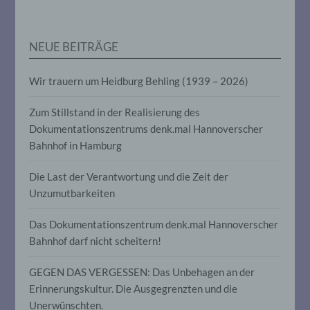
personenbezogenen Daten verwendet
werden, um bestimmte persönliche
Aspekte, die sich auf eine natürliche
Person beziehen, zu bewerten,
NEUE BEITRÄGE
insbesondere, um Aspekte bezüglich
Arbeitsleistung, wirtschaftlicher Lage,
Gesundheit, persönlicher Vorlieben,
Wir trauern um Heidburg Behling (1939 – 2026)
Interessen, Zuverlässigkeit, Verhalten,
Aufenthaltsort oder Ortswechsel dieser
Zum Stillstand in der Realisierung des
natürlichen Person zu analysieren oder
vorherzusagen.
Dokumentationszentrums denk.mal Hannoverscher
Bahnhof in Hamburg
f) Pseudonymisierung
Die Last der Verantwortung und die Zeit der
Unzumutbarkeiten
Pseudonymisierung ist die Verarbeitung
personenbezogener Daten in einer Weise,
Das Dokumentationszentrum denk.mal Hannoverscher
auf welche die personenbezogenen Daten
Bahnhof darf nicht scheitern!
ohne Hinzuziehung zusätzlicher
Informationen nicht mehr einer
spezifischen betroffenen Person
GEGEN DAS VERGESSEN: Das Unbehagen an der
zugeordnet werden können, sofern diese
Erinnerungskultur. Die Ausgegrenzten und die
zusätzlichen Informationen gesondert
aufbewahrt werden und technischen und
Unerwünschten.