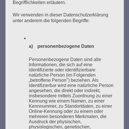
Begrifflichkeiten erläutern.
Wir verwenden in dieser Datenschutzerklärung
Donnerstag, 21. Mai 2026, 11 – 18 Uhr
unter anderem die folgenden Begriffe:
Zum 26. Mal gibt es eine Marathonlesung anlässlich
des Gedenkens an die Verbrennung von Büchern am
Kaifu-Ufer – genau an dem Ort, wo im Mai 1933 NS-
a) personenbezogene Daten
Studentenorganisationen und Burschenschaftler
Bücher verbrannten.
Personenbezogene Daten sind alle
Informationen, die sich auf eine
Weitere Informationen:
lesezeichen-setzen.de
identifizierte oder identifizierbare
natürliche Person (im Folgenden
„betroffene Person") beziehen. Als
identifizierbar wird eine natürliche Person
angesehen, die direkt oder indirekt,
insbesondere mittels Zuordnung zu einer
Kennung wie einem Namen, zu einer
GEDENKEN UND ERINNERN BEGINNT IN
Kennnummer, zu Standortdaten, zu einer
UNSERER NACHBARSCHAFT
Online-Kennung oder zu einem oder
mehreren besonderen Merkmalen, die
Ausdruck der physischen,
physiologischen, genetischen,