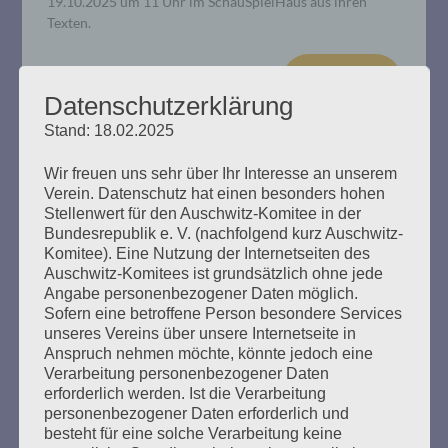
19.10.2025 um 11 Uhr im SchauSpielHaus aus ihren
Texten.
mehr ...
Datenschutzerklärung
Stand: 18.02.2025
Wir freuen uns sehr über Ihr Interesse an unserem
Verein. Datenschutz hat einen besonders hohen
Entschädigung für Holocaustopfer:
Stellenwert für den Auschwitz-Komitee in der
Salo Muller gegen die Deutsche
Bundesrepublik e. V. (nachfolgend kurz Auschwitz-
Komitee). Eine Nutzung der Internetseiten des
Bahn
Auschwitz-Komitees ist grundsätzlich ohne jede
Angabe personenbezogener Daten möglich.
Erstellt am
7. Mai 2025
Sofern eine betroffene Person besondere Services
unseres Vereins über unsere Internetseite in
Anspruch nehmen möchte, könnte jedoch eine
Seine Eltern wurden von der Reichsbahn nach Auschwitz
Verarbeitung personenbezogener Daten
deportiert. Deshalb fordert der Niederländer Salo Muller
erforderlich werden. Ist die Verarbeitung
Entschädigungen von der Deutschen Bahn. Am 8. Mai
personenbezogener Daten erforderlich und
2025, 80 Jahre nach der Befreiung vom NS-Regime: Salo
besteht für eine solche Verarbeitung keine
Muller, 88 Jahre, fordert wieder, gehört zu werden. Am 8.