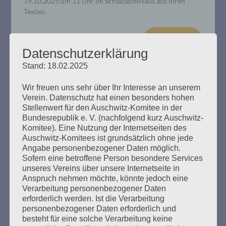
19.10.2025 um 11 Uhr im SchauSpielHaus aus ihren
Texten.
mehr ...
Datenschutzerklärung
Stand: 18.02.2025
Wir freuen uns sehr über Ihr Interesse an unserem
Verein. Datenschutz hat einen besonders hohen
Entschädigung für Holocaustopfer:
Stellenwert für den Auschwitz-Komitee in der
Salo Muller gegen die Deutsche
Bundesrepublik e. V. (nachfolgend kurz Auschwitz-
Komitee). Eine Nutzung der Internetseiten des
Bahn
Auschwitz-Komitees ist grundsätzlich ohne jede
Angabe personenbezogener Daten möglich.
Erstellt am
7. Mai 2025
Sofern eine betroffene Person besondere Services
unseres Vereins über unsere Internetseite in
Anspruch nehmen möchte, könnte jedoch eine
Seine Eltern wurden von der Reichsbahn nach Auschwitz
Verarbeitung personenbezogener Daten
deportiert. Deshalb fordert der Niederländer Salo Muller
erforderlich werden. Ist die Verarbeitung
Entschädigungen von der Deutschen Bahn. Am 8. Mai
personenbezogener Daten erforderlich und
2025, 80 Jahre nach der Befreiung vom NS-Regime: Salo
besteht für eine solche Verarbeitung keine
Muller, 88 Jahre, fordert wieder, gehört zu werden. Am 8.