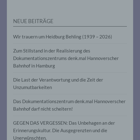
personenbezogenen Daten verwendet
werden, um bestimmte persönliche
Aspekte, die sich auf eine natürliche
Person beziehen, zu bewerten,
NEUE BEITRÄGE
insbesondere, um Aspekte bezüglich
Arbeitsleistung, wirtschaftlicher Lage,
Gesundheit, persönlicher Vorlieben,
Wir trauern um Heidburg Behling (1939 – 2026)
Interessen, Zuverlässigkeit, Verhalten,
Aufenthaltsort oder Ortswechsel dieser
Zum Stillstand in der Realisierung des
natürlichen Person zu analysieren oder
vorherzusagen.
Dokumentationszentrums denk.mal Hannoverscher
Bahnhof in Hamburg
f) Pseudonymisierung
Die Last der Verantwortung und die Zeit der
Unzumutbarkeiten
Pseudonymisierung ist die Verarbeitung
personenbezogener Daten in einer Weise,
Das Dokumentationszentrum denk.mal Hannoverscher
auf welche die personenbezogenen Daten
Bahnhof darf nicht scheitern!
ohne Hinzuziehung zusätzlicher
Informationen nicht mehr einer
spezifischen betroffenen Person
GEGEN DAS VERGESSEN: Das Unbehagen an der
zugeordnet werden können, sofern diese
Erinnerungskultur. Die Ausgegrenzten und die
zusätzlichen Informationen gesondert
aufbewahrt werden und technischen und
Unerwünschten.