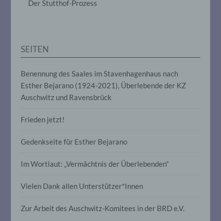
Der Stutthof-Prozess
Anpassung oder Veränderung, das
Auslesen, das Abfragen, die Verwendung,
die Offenlegung durch Übermittlung,
Verbreitung oder eine andere Form der
Bereitstellung, den Abgleich oder die
SEITEN
Verknüpfung, die Einschränkung, das
Löschen oder die Vernichtung.
Benennung des Saales im Stavenhagenhaus nach
Esther Bejarano (1924-2021), Überlebende der KZ
d) Einschränkung der Verarbeitung
Auschwitz und Ravensbrück
Einschränkung der Verarbeitung ist die
Frieden jetzt!
Markierung gespeicherter
personenbezogener Daten mit dem Ziel,
Gedenkseite für Esther Bejarano
ihre künftige Verarbeitung einzuschränken.
Im Wortlaut: „Vermächtnis der Überlebenden“
e) Profiling
Vielen Dank allen Unterstützer*Innen
Profiling ist jede Art der automatisierten
Verarbeitung personenbezogener Daten,
Zur Arbeit des Auschwitz-Komitees in der BRD e.V.
die darin besteht, dass diese