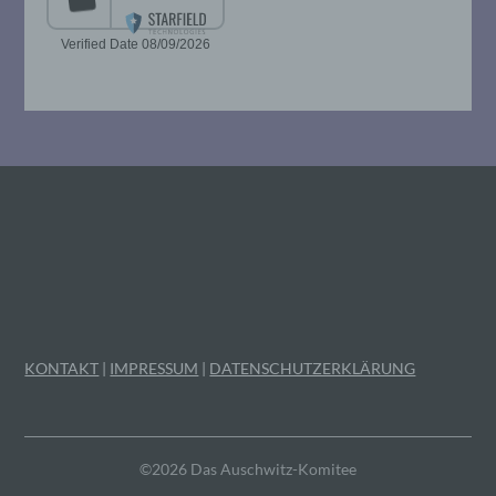
Mitgliedstaaten vorgesehen werden.
h) Auftragsverarbeiter
Auftragsverarbeiter ist eine natürliche oder
juristische Person, Behörde, Einrichtung
oder andere Stelle, die personenbezogene
Daten im Auftrag des Verantwortlichen
verarbeitet.
i) Empfänger
Empfänger ist eine natürliche oder
juristische Person, Behörde, Einrichtung
KONTAKT
|
IMPRESSUM
|
DATENSCHUTZERKLÄRUNG
oder andere Stelle, der personenbezogene
Daten offengelegt werden, unabhängig
davon, ob es sich bei ihr um einen Dritten
handelt oder nicht. Behörden, die im
Rahmen eines bestimmten
©2026 Das Auschwitz-Komitee
Untersuchungsauftrags nach dem