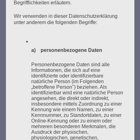
Begrifflichkeiten erläutern.
Wir verwenden in dieser Datenschutzerklärung
Donnerstag, 21. Mai 2026, 11 – 18 Uhr
unter anderem die folgenden Begriffe:
Zum 26. Mal gibt es eine Marathonlesung anlässlich
des Gedenkens an die Verbrennung von Büchern am
Kaifu-Ufer – genau an dem Ort, wo im Mai 1933 NS-
a) personenbezogene Daten
Studentenorganisationen und Burschenschaftler
Bücher verbrannten.
Personenbezogene Daten sind alle
Informationen, die sich auf eine
Weitere Informationen:
lesezeichen-setzen.de
identifizierte oder identifizierbare
natürliche Person (im Folgenden
„betroffene Person") beziehen. Als
identifizierbar wird eine natürliche Person
angesehen, die direkt oder indirekt,
insbesondere mittels Zuordnung zu einer
Kennung wie einem Namen, zu einer
GEDENKEN UND ERINNERN BEGINNT IN
Kennnummer, zu Standortdaten, zu einer
UNSERER NACHBARSCHAFT
Online-Kennung oder zu einem oder
mehreren besonderen Merkmalen, die
Ausdruck der physischen,
physiologischen, genetischen,