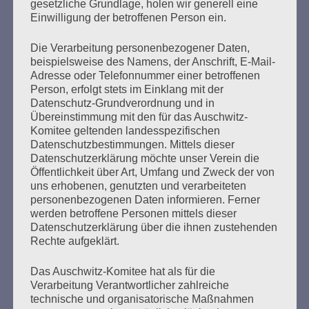
gesetzliche Grundlage, holen wir generell eine
November 2024 schickte Salo Muller einen Offenen
Einwilligung der betroffenen Person ein.
Brief an den Vorstand der Deutschen Bahn…
Die Verarbeitung personenbezogener Daten,
beispielsweise des Namens, der Anschrift, E-Mail-
mehr ...
Adresse oder Telefonnummer einer betroffenen
Person, erfolgt stets im Einklang mit der
Datenschutz-Grundverordnung und in
Übereinstimmung mit den für das Auschwitz-
Seitennummerierung
Komitee geltenden landesspezifischen
Zurück
2
Weiter
Datenschutzbestimmungen. Mittels dieser
der
Datenschutzerklärung möchte unser Verein die
Öffentlichkeit über Art, Umfang und Zweck der von
Beiträge
uns erhobenen, genutzten und verarbeiteten
personenbezogenen Daten informieren. Ferner
werden betroffene Personen mittels dieser
Datenschutzerklärung über die ihnen zustehenden
Das Haus brennt – und Sie sperren die Feuerwehr
Rechte aufgeklärt.
aus.
Das Auschwitz-Komitee hat als für die
Esther Bejarano - 25. November 2019
Verarbeitung Verantwortlicher zahlreiche
technische und organisatorische Maßnahmen