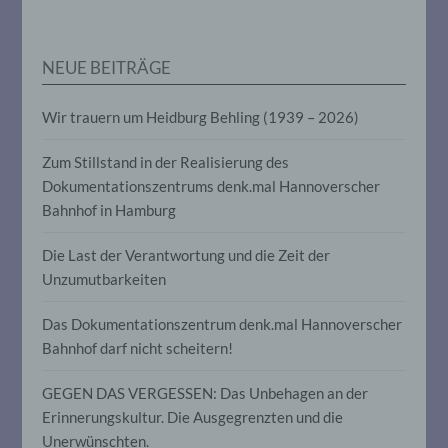
personenbezogenen Daten verwendet
werden, um bestimmte persönliche
Aspekte, die sich auf eine natürliche
Person beziehen, zu bewerten,
NEUE BEITRÄGE
insbesondere, um Aspekte bezüglich
Arbeitsleistung, wirtschaftlicher Lage,
Gesundheit, persönlicher Vorlieben,
Wir trauern um Heidburg Behling (1939 – 2026)
Interessen, Zuverlässigkeit, Verhalten,
Aufenthaltsort oder Ortswechsel dieser
Zum Stillstand in der Realisierung des
natürlichen Person zu analysieren oder
vorherzusagen.
Dokumentationszentrums denk.mal Hannoverscher
Bahnhof in Hamburg
f) Pseudonymisierung
Die Last der Verantwortung und die Zeit der
Unzumutbarkeiten
Pseudonymisierung ist die Verarbeitung
personenbezogener Daten in einer Weise,
Das Dokumentationszentrum denk.mal Hannoverscher
auf welche die personenbezogenen Daten
Bahnhof darf nicht scheitern!
ohne Hinzuziehung zusätzlicher
Informationen nicht mehr einer
spezifischen betroffenen Person
GEGEN DAS VERGESSEN: Das Unbehagen an der
zugeordnet werden können, sofern diese
Erinnerungskultur. Die Ausgegrenzten und die
zusätzlichen Informationen gesondert
aufbewahrt werden und technischen und
Unerwünschten.