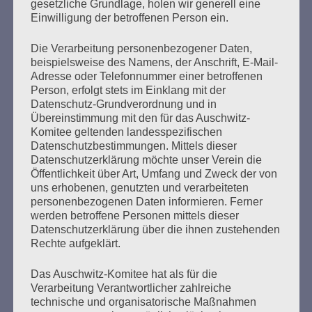
gesetzliche Grundlage, holen wir generell eine
November 2024 schickte Salo Muller einen Offenen
Einwilligung der betroffenen Person ein.
Brief an den Vorstand der Deutschen Bahn…
Die Verarbeitung personenbezogener Daten,
beispielsweise des Namens, der Anschrift, E-Mail-
mehr ...
Adresse oder Telefonnummer einer betroffenen
Person, erfolgt stets im Einklang mit der
Datenschutz-Grundverordnung und in
Übereinstimmung mit den für das Auschwitz-
Seitennummerierung
Komitee geltenden landesspezifischen
Zurück
2
Weiter
Datenschutzbestimmungen. Mittels dieser
der
Datenschutzerklärung möchte unser Verein die
Öffentlichkeit über Art, Umfang und Zweck der von
Beiträge
uns erhobenen, genutzten und verarbeiteten
personenbezogenen Daten informieren. Ferner
werden betroffene Personen mittels dieser
Datenschutzerklärung über die ihnen zustehenden
Ich kann mir nichts Schlimmeres vorstellen, als dass
Rechte aufgeklärt.
die Erfahrung meiner Generation in Vergessenheit
gerät. Dann wären alle Opfer des Faschismus und
Das Auschwitz-Komitee hat als für die
des Krieges, alles, was wir erlitten haben, umsonst
Verarbeitung Verantwortlicher zahlreiche
gewesen.
technische und organisatorische Maßnahmen