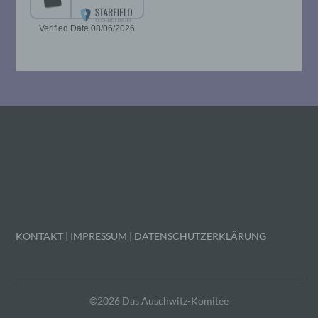
Mitgliedstaaten vorgesehen werden.
h) Auftragsverarbeiter
Auftragsverarbeiter ist eine natürliche oder
juristische Person, Behörde, Einrichtung
oder andere Stelle, die personenbezogene
Daten im Auftrag des Verantwortlichen
verarbeitet.
i) Empfänger
Empfänger ist eine natürliche oder
juristische Person, Behörde, Einrichtung
KONTAKT
|
IMPRESSUM
|
DATENSCHUTZERKLÄRUNG
oder andere Stelle, der personenbezogene
Daten offengelegt werden, unabhängig
davon, ob es sich bei ihr um einen Dritten
handelt oder nicht. Behörden, die im
Rahmen eines bestimmten
©2026 Das Auschwitz-Komitee
Untersuchungsauftrags nach dem