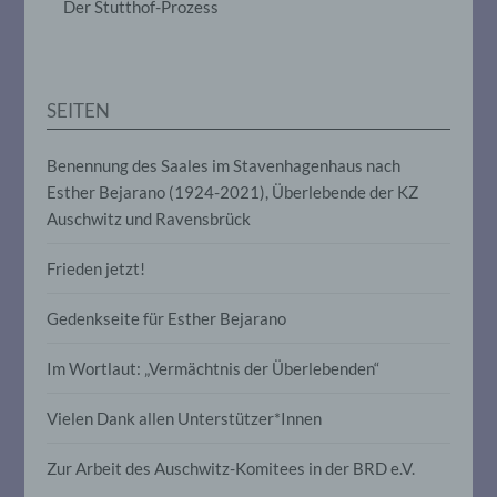
Der Stutthof-Prozess
Anpassung oder Veränderung, das
Auslesen, das Abfragen, die Verwendung,
die Offenlegung durch Übermittlung,
Verbreitung oder eine andere Form der
Bereitstellung, den Abgleich oder die
SEITEN
Verknüpfung, die Einschränkung, das
Löschen oder die Vernichtung.
Benennung des Saales im Stavenhagenhaus nach
Esther Bejarano (1924-2021), Überlebende der KZ
d) Einschränkung der Verarbeitung
Auschwitz und Ravensbrück
Einschränkung der Verarbeitung ist die
Frieden jetzt!
Markierung gespeicherter
personenbezogener Daten mit dem Ziel,
Gedenkseite für Esther Bejarano
ihre künftige Verarbeitung einzuschränken.
Im Wortlaut: „Vermächtnis der Überlebenden“
e) Profiling
Vielen Dank allen Unterstützer*Innen
Profiling ist jede Art der automatisierten
Verarbeitung personenbezogener Daten,
Zur Arbeit des Auschwitz-Komitees in der BRD e.V.
die darin besteht, dass diese