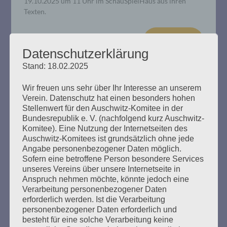
19.10.2025 um 11 Uhr im SchauSpielHaus aus ihren
Texten.
mehr ...
Datenschutzerklärung
Stand: 18.02.2025
Wir freuen uns sehr über Ihr Interesse an unserem
Verein. Datenschutz hat einen besonders hohen
Entschädigung für Holocaustopfer:
Stellenwert für den Auschwitz-Komitee in der
Salo Muller gegen die Deutsche
Bundesrepublik e. V. (nachfolgend kurz Auschwitz-
Komitee). Eine Nutzung der Internetseiten des
Bahn
Auschwitz-Komitees ist grundsätzlich ohne jede
Angabe personenbezogener Daten möglich.
Erstellt am
7. Mai 2025
Sofern eine betroffene Person besondere Services
unseres Vereins über unsere Internetseite in
Anspruch nehmen möchte, könnte jedoch eine
Seine Eltern wurden von der Reichsbahn nach Auschwitz
Verarbeitung personenbezogener Daten
deportiert. Deshalb fordert der Niederländer Salo Muller
erforderlich werden. Ist die Verarbeitung
Entschädigungen von der Deutschen Bahn. Am 8. Mai
personenbezogener Daten erforderlich und
2025, 80 Jahre nach der Befreiung vom NS-Regime: Salo
besteht für eine solche Verarbeitung keine
Muller, 88 Jahre, fordert wieder, gehört zu werden. Am 8.