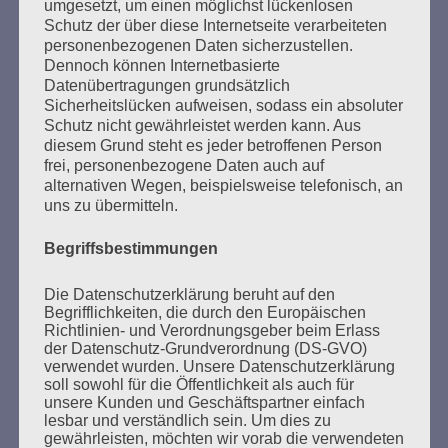
Aber ihr seid da. Wir bauen auf euch. Ich vertraue
umgesetzt, um einen möglichst lückenlosen
euch, liebe Freundinnen und Freunde! Eine bessere
Schutz der über diese Internetseite verarbeiteten
Welt ist möglich!
personenbezogenen Daten sicherzustellen.
Dennoch können Internetbasierte
Esther Bejarano - 6. September 2019
Datenübertragungen grundsätzlich
Sicherheitslücken aufweisen, sodass ein absoluter
Schutz nicht gewährleistet werden kann. Aus
diesem Grund steht es jeder betroffenen Person
frei, personenbezogene Daten auch auf
SUCHEN
alternativen Wegen, beispielsweise telefonisch, an
NACH:
uns zu übermitteln.
Begriffsbestimmungen
Die Datenschutzerklärung beruht auf den
MARATHONLESUNG AUS DEN
Begrifflichkeiten, die durch den Europäischen
Richtlinien- und Verordnungsgeber beim Erlass
VERBRANNTEN BÜCHERN
der Datenschutz-Grundverordnung (DS-GVO)
verwendet wurden. Unsere Datenschutzerklärung
soll sowohl für die Öffentlichkeit als auch für
unsere Kunden und Geschäftspartner einfach
lesbar und verständlich sein. Um dies zu
gewährleisten, möchten wir vorab die verwendeten