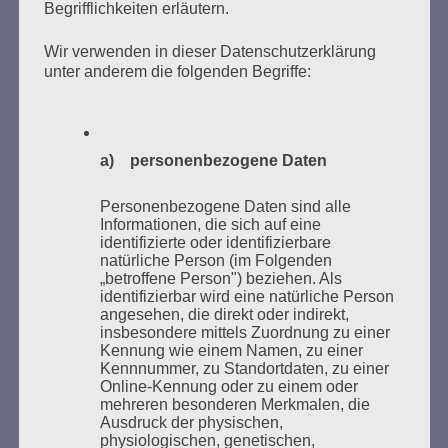
Begrifflichkeiten erläutern.
Wir verwenden in dieser Datenschutzerklärung
Donnerstag, 21. Mai 2026, 11 – 18 Uhr
unter anderem die folgenden Begriffe:
Zum 26. Mal gibt es eine Marathonlesung anlässlich
des Gedenkens an die Verbrennung von Büchern am
Kaifu-Ufer – genau an dem Ort, wo im Mai 1933 NS-
a) personenbezogene Daten
Studentenorganisationen und Burschenschaftler
Bücher verbrannten.
Personenbezogene Daten sind alle
Informationen, die sich auf eine
Weitere Informationen:
lesezeichen-setzen.de
identifizierte oder identifizierbare
natürliche Person (im Folgenden
„betroffene Person") beziehen. Als
identifizierbar wird eine natürliche Person
angesehen, die direkt oder indirekt,
insbesondere mittels Zuordnung zu einer
Kennung wie einem Namen, zu einer
GEDENKEN UND ERINNERN BEGINNT IN
Kennnummer, zu Standortdaten, zu einer
UNSERER NACHBARSCHAFT
Online-Kennung oder zu einem oder
mehreren besonderen Merkmalen, die
Ausdruck der physischen,
physiologischen, genetischen,