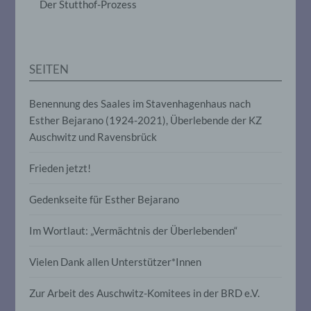
Der Stutthof-Prozess
Anpassung oder Veränderung, das
Auslesen, das Abfragen, die Verwendung,
die Offenlegung durch Übermittlung,
Verbreitung oder eine andere Form der
Bereitstellung, den Abgleich oder die
SEITEN
Verknüpfung, die Einschränkung, das
Löschen oder die Vernichtung.
Benennung des Saales im Stavenhagenhaus nach
Esther Bejarano (1924-2021), Überlebende der KZ
d) Einschränkung der Verarbeitung
Auschwitz und Ravensbrück
Einschränkung der Verarbeitung ist die
Frieden jetzt!
Markierung gespeicherter
personenbezogener Daten mit dem Ziel,
Gedenkseite für Esther Bejarano
ihre künftige Verarbeitung einzuschränken.
Im Wortlaut: „Vermächtnis der Überlebenden“
e) Profiling
Vielen Dank allen Unterstützer*Innen
Profiling ist jede Art der automatisierten
Verarbeitung personenbezogener Daten,
Zur Arbeit des Auschwitz-Komitees in der BRD e.V.
die darin besteht, dass diese