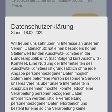
19.10.2025 um 11 Uhr im SchauSpielHaus aus ihren
Texten.
mehr ...
Datenschutzerklärung
Stand: 18.02.2025
Wir freuen uns sehr über Ihr Interesse an unserem
Verein. Datenschutz hat einen besonders hohen
Entschädigung für Holocaustopfer:
Stellenwert für den Auschwitz-Komitee in der
Salo Muller gegen die Deutsche
Bundesrepublik e. V. (nachfolgend kurz Auschwitz-
Komitee). Eine Nutzung der Internetseiten des
Bahn
Auschwitz-Komitees ist grundsätzlich ohne jede
Angabe personenbezogener Daten möglich.
Erstellt am
7. Mai 2025
Sofern eine betroffene Person besondere Services
unseres Vereins über unsere Internetseite in
Anspruch nehmen möchte, könnte jedoch eine
Seine Eltern wurden von der Reichsbahn nach Auschwitz
Verarbeitung personenbezogener Daten
deportiert. Deshalb fordert der Niederländer Salo Muller
erforderlich werden. Ist die Verarbeitung
Entschädigungen von der Deutschen Bahn. Am 8. Mai
personenbezogener Daten erforderlich und
2025, 80 Jahre nach der Befreiung vom NS-Regime: Salo
besteht für eine solche Verarbeitung keine
Muller, 88 Jahre, fordert wieder, gehört zu werden. Am 8.