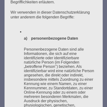
Begrifflichkeiten erläutern.
Wir verwenden in dieser Datenschutzerklärung
Donnerstag, 21. Mai 2026, 11 – 18 Uhr
unter anderem die folgenden Begriffe:
Zum 26. Mal gibt es eine Marathonlesung anlässlich
des Gedenkens an die Verbrennung von Büchern am
Kaifu-Ufer – genau an dem Ort, wo im Mai 1933 NS-
a) personenbezogene Daten
Studentenorganisationen und Burschenschaftler
Bücher verbrannten.
Personenbezogene Daten sind alle
Informationen, die sich auf eine
Weitere Informationen:
lesezeichen-setzen.de
identifizierte oder identifizierbare
natürliche Person (im Folgenden
„betroffene Person") beziehen. Als
identifizierbar wird eine natürliche Person
angesehen, die direkt oder indirekt,
insbesondere mittels Zuordnung zu einer
Kennung wie einem Namen, zu einer
GEDENKEN UND ERINNERN BEGINNT IN
Kennnummer, zu Standortdaten, zu einer
UNSERER NACHBARSCHAFT
Online-Kennung oder zu einem oder
mehreren besonderen Merkmalen, die
Ausdruck der physischen,
physiologischen, genetischen,