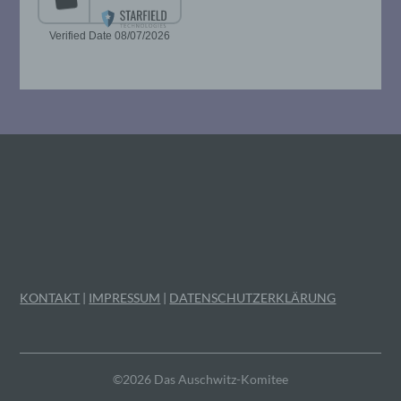
Mitgliedstaaten vorgesehen werden.
h) Auftragsverarbeiter
Auftragsverarbeiter ist eine natürliche oder
juristische Person, Behörde, Einrichtung
oder andere Stelle, die personenbezogene
Daten im Auftrag des Verantwortlichen
verarbeitet.
i) Empfänger
Empfänger ist eine natürliche oder
juristische Person, Behörde, Einrichtung
KONTAKT
|
IMPRESSUM
|
DATENSCHUTZERKLÄRUNG
oder andere Stelle, der personenbezogene
Daten offengelegt werden, unabhängig
davon, ob es sich bei ihr um einen Dritten
handelt oder nicht. Behörden, die im
Rahmen eines bestimmten
©2026 Das Auschwitz-Komitee
Untersuchungsauftrags nach dem