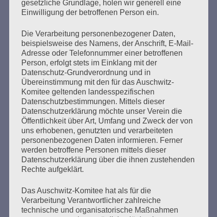
gesetzliche Grundlage, holen wir generell eine
November 2024 schickte Salo Muller einen Offenen
Einwilligung der betroffenen Person ein.
Brief an den Vorstand der Deutschen Bahn…
Die Verarbeitung personenbezogener Daten,
beispielsweise des Namens, der Anschrift, E-Mail-
mehr ...
Adresse oder Telefonnummer einer betroffenen
Person, erfolgt stets im Einklang mit der
Datenschutz-Grundverordnung und in
Übereinstimmung mit den für das Auschwitz-
Seitennummerierung
Komitee geltenden landesspezifischen
Zurück
2
Weiter
Datenschutzbestimmungen. Mittels dieser
der
Datenschutzerklärung möchte unser Verein die
Öffentlichkeit über Art, Umfang und Zweck der von
Beiträge
uns erhobenen, genutzten und verarbeiteten
personenbezogenen Daten informieren. Ferner
werden betroffene Personen mittels dieser
Datenschutzerklärung über die ihnen zustehenden
Das Haus brennt – und Sie sperren die Feuerwehr
Rechte aufgeklärt.
aus.
Das Auschwitz-Komitee hat als für die
Esther Bejarano - 25. November 2019
Verarbeitung Verantwortlicher zahlreiche
technische und organisatorische Maßnahmen