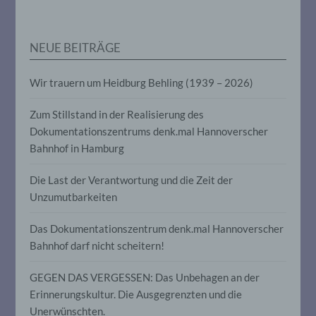
personenbezogenen Daten verwendet
werden, um bestimmte persönliche
Aspekte, die sich auf eine natürliche
Person beziehen, zu bewerten,
NEUE BEITRÄGE
insbesondere, um Aspekte bezüglich
Arbeitsleistung, wirtschaftlicher Lage,
Gesundheit, persönlicher Vorlieben,
Wir trauern um Heidburg Behling (1939 – 2026)
Interessen, Zuverlässigkeit, Verhalten,
Aufenthaltsort oder Ortswechsel dieser
Zum Stillstand in der Realisierung des
natürlichen Person zu analysieren oder
vorherzusagen.
Dokumentationszentrums denk.mal Hannoverscher
Bahnhof in Hamburg
f) Pseudonymisierung
Die Last der Verantwortung und die Zeit der
Unzumutbarkeiten
Pseudonymisierung ist die Verarbeitung
personenbezogener Daten in einer Weise,
Das Dokumentationszentrum denk.mal Hannoverscher
auf welche die personenbezogenen Daten
Bahnhof darf nicht scheitern!
ohne Hinzuziehung zusätzlicher
Informationen nicht mehr einer
spezifischen betroffenen Person
GEGEN DAS VERGESSEN: Das Unbehagen an der
zugeordnet werden können, sofern diese
Erinnerungskultur. Die Ausgegrenzten und die
zusätzlichen Informationen gesondert
aufbewahrt werden und technischen und
Unerwünschten.