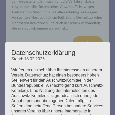
Jahren verurteilt. Er muss nicht die Verfahrenskosten
tragen, aber die Kosten seines Anwalts. Er ist wegen
Beihilfe zum Mord in 5232 Fällen schuldig und wegen
versuchten Mordes in einem Fall. Bruno Dey zeigte keine
sichtbaren Reaktionen und auch bei seinen Verwandten,
die zu siebt gekommen waren, fiel…
mehr ...
Datenschutzerklärung
Stand: 18.02.2025
Wir freuen uns sehr über Ihr Interesse an unserem
Verein. Datenschutz hat einen besonders hohen
Stellenwert für den Auschwitz-Komitee in der
Bundesrepublik e. V. (nachfolgend kurz Auschwitz-
Komitee). Eine Nutzung der Internetseiten des
Auschwitz-Komitees ist grundsätzlich ohne jede
Angabe personenbezogener Daten möglich.
Sofern eine betroffene Person besondere Services
unseres Vereins über unsere Internetseite in