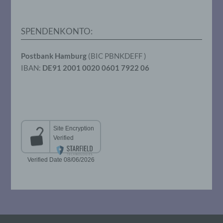
Verarbeitung durch das Unionsrecht oder
das Recht der Mitgliedstaaten vorgegeben,
so kann der Verantwortliche
beziehungsweise können die bestimmten
SPENDENKONTO:
Kriterien seiner Benennung nach dem
Unionsrecht oder dem Recht der
Mitgliedstaaten vorgesehen werden.
Postbank Hamburg
(BIC PBNKDEFF )
IBAN:
DE91 2001 0020 0601 7922 06
h) Auftragsverarbeiter
Auftragsverarbeiter ist eine natürliche oder
juristische Person, Behörde, Einrichtung
oder andere Stelle, die personenbezogene
Daten im Auftrag des Verantwortlichen
verarbeitet.
i) Empfänger
Empfänger ist eine natürliche oder
juristische Person, Behörde, Einrichtung
oder andere Stelle, der personenbezogene