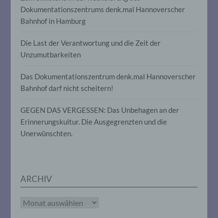
Informationen nicht mehr einer
Dokumentationszentrums denk.mal Hannoverscher
spezifischen betroffenen Person
Bahnhof in Hamburg
zugeordnet werden können, sofern diese
zusätzlichen Informationen gesondert
Die Last der Verantwortung und die Zeit der
aufbewahrt werden und technischen und
organisatorischen Maßnahmen
Unzumutbarkeiten
unterliegen, die gewährleisten, dass die
personenbezogenen Daten nicht einer
Das Dokumentationszentrum denk.mal Hannoverscher
identifizierten oder identifizierbaren
natürlichen Person zugewiesen werden.
Bahnhof darf nicht scheitern!
GEGEN DAS VERGESSEN: Das Unbehagen an der
g) Verantwortlicher oder für die
Erinnerungskultur. Die Ausgegrenzten und die
Verarbeitung Verantwortlicher
Unerwünschten.
Verantwortlicher oder für die Verarbeitung
Verantwortlicher ist die natürliche oder
juristische Person, Behörde, Einrichtung
oder andere Stelle, die allein oder
ARCHIV
gemeinsam mit anderen über die Zwecke
und Mittel der Verarbeitung von
personenbezogenen Daten entscheidet.
Archiv
Sind die Zwecke und Mittel dieser