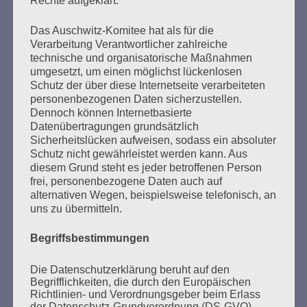
Rechte aufgeklärt.
Seitennummerierung
Zurück
19
Weiter
Das Auschwitz-Komitee hat als für die
der
Verarbeitung Verantwortlicher zahlreiche
technische und organisatorische Maßnahmen
Beiträge
umgesetzt, um einen möglichst lückenlosen
Schutz der über diese Internetseite verarbeiteten
personenbezogenen Daten sicherzustellen.
Dennoch können Internetbasierte
Wer gegen Nazis kämpft, kann sich auf den Staat
Datenübertragungen grundsätzlich
nicht verlassen.
Sicherheitslücken aufweisen, sodass ein absoluter
Schutz nicht gewährleistet werden kann. Aus
Esther Bejarano - 17. November 2015
diesem Grund steht es jeder betroffenen Person
frei, personenbezogene Daten auch auf
alternativen Wegen, beispielsweise telefonisch, an
uns zu übermitteln.
Begriffsbestimmungen
Die Datenschutzerklärung beruht auf den
Begrifflichkeiten, die durch den Europäischen
Richtlinien- und Verordnungsgeber beim Erlass
der Datenschutz-Grundverordnung (DS-GVO)