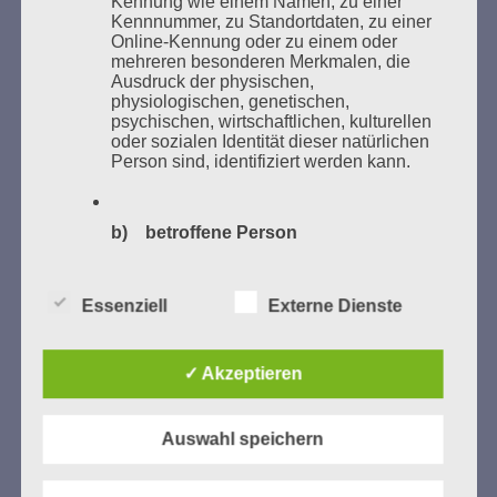
Kennung wie einem Namen, zu einer
Studentenorganisationen und Burschenschaftler
Kennnummer, zu Standortdaten, zu einer
Bücher verbrannten.
Online-Kennung oder zu einem oder
mehreren besonderen Merkmalen, die
Weitere Informationen:
lesezeichen-setzen.de
Ausdruck der physischen,
physiologischen, genetischen,
psychischen, wirtschaftlichen, kulturellen
oder sozialen Identität dieser natürlichen
Person sind, identifiziert werden kann.
GEDENKEN UND ERINNERN BEGINNT IN
UNSERER NACHBARSCHAFT
b) betroffene Person
Betroffene Person ist jede identifizierte
oder identifizierbare natürliche Person,
Essenziell
Externe Dienste
deren personenbezogene Daten von dem
für die Verarbeitung Verantwortlichen
verarbeitet werden.
✓ Akzeptieren
c) Verarbeitung
Auswahl speichern
Zum 13. Monat des Gedenkens in Hamburg-
Verarbeitung ist jeder mit oder ohne Hilfe
Eimsbüttel