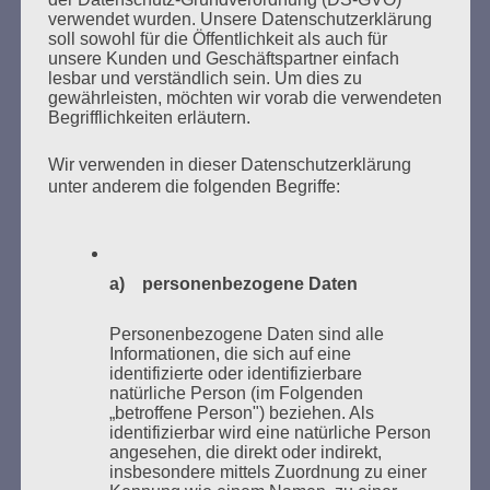
SUCHEN
verwendet wurden. Unsere Datenschutzerklärung
NACH:
soll sowohl für die Öffentlichkeit als auch für
unsere Kunden und Geschäftspartner einfach
lesbar und verständlich sein. Um dies zu
gewährleisten, möchten wir vorab die verwendeten
Begrifflichkeiten erläutern.
MARATHONLESUNG AUS DEN
Wir verwenden in dieser Datenschutzerklärung
VERBRANNTEN BÜCHERN
unter anderem die folgenden Begriffe:
a) personenbezogene Daten
Personenbezogene Daten sind alle
Informationen, die sich auf eine
identifizierte oder identifizierbare
Donnerstag, 21. Mai 2026, 11 – 18 Uhr
natürliche Person (im Folgenden
„betroffene Person") beziehen. Als
Zum 26. Mal gibt es eine Marathonlesung anlässlich
identifizierbar wird eine natürliche Person
des Gedenkens an die Verbrennung von Büchern am
angesehen, die direkt oder indirekt,
Kaifu-Ufer – genau an dem Ort, wo im Mai 1933 NS-
insbesondere mittels Zuordnung zu einer