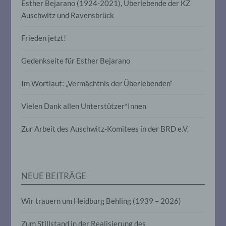
e) Profiling
Esther Bejarano (1924-2021), Überlebende der KZ
Auschwitz und Ravensbrück
Profiling ist jede Art der automatisierten
Verarbeitung personenbezogener Daten,
Frieden jetzt!
die darin besteht, dass diese
personenbezogenen Daten verwendet
Gedenkseite für Esther Bejarano
werden, um bestimmte persönliche
Aspekte, die sich auf eine natürliche
Person beziehen, zu bewerten,
Im Wortlaut: „Vermächtnis der Überlebenden“
insbesondere, um Aspekte bezüglich
Arbeitsleistung, wirtschaftlicher Lage,
Vielen Dank allen Unterstützer*Innen
Gesundheit, persönlicher Vorlieben,
Interessen, Zuverlässigkeit, Verhalten,
Aufenthaltsort oder Ortswechsel dieser
Zur Arbeit des Auschwitz-Komitees in der BRD e.V.
natürlichen Person zu analysieren oder
vorherzusagen.
NEUE BEITRÄGE
f) Pseudonymisierung
Pseudonymisierung ist die Verarbeitung
Wir trauern um Heidburg Behling (1939 – 2026)
personenbezogener Daten in einer Weise,
auf welche die personenbezogenen Daten
Zum Stillstand in der Realisierung des
ohne Hinzuziehung zusätzlicher