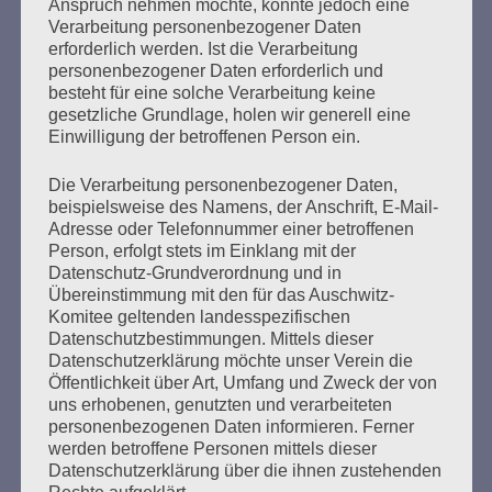
Anspruch nehmen möchte, könnte jedoch eine
Vor dem Urteil. Der Prozess gegen
Verarbeitung personenbezogener Daten
Bruno D., die deutsche Justiz und wir
erforderlich werden. Ist die Verarbeitung
personenbezogener Daten erforderlich und
heute
besteht für eine solche Verarbeitung keine
gesetzliche Grundlage, holen wir generell eine
Erstellt am
22. Juli 2020
Einwilligung der betroffenen Person ein.
Die Verarbeitung personenbezogener Daten,
„Das ist alles eine Farce!“, brach es aus Esther Bejarano
beispielsweise des Namens, der Anschrift, E-Mail-
heraus. „Er hat alles gesehen, er hat alles gewusst!“ Am 9.
Adresse oder Telefonnummer einer betroffenen
Dezember 2019 hatte die Überlebende der KZ Auschwitz
Person, erfolgt stets im Einklang mit der
und Ravensbrück einer Verhandlung im Stutthof-Prozess
Datenschutz-Grundverordnung und in
beigewohnt. Im Hamburger Prozess gegen einen
Übereinstimmung mit den für das Auschwitz-
ehemaligen SS-Wachmann des KZ Stutthof hat der
Komitee geltenden landesspezifischen
Verteidiger einen Freispruch verlangt. Aus damaliger
Datenschutzbestimmungen. Mittels dieser
Sicht…
Datenschutzerklärung möchte unser Verein die
Öffentlichkeit über Art, Umfang und Zweck der von
uns erhobenen, genutzten und verarbeiteten
mehr ...
personenbezogenen Daten informieren. Ferner
werden betroffene Personen mittels dieser
Datenschutzerklärung über die ihnen zustehenden