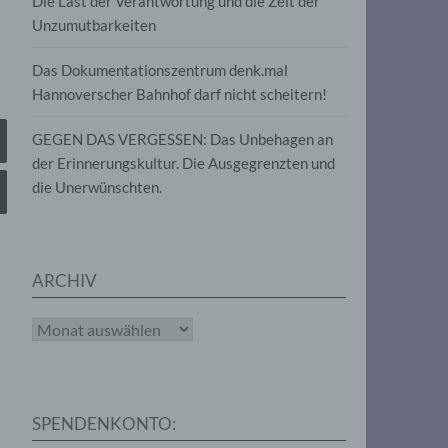
Die Last der Verantwortung und die Zeit der
, die
Unzumutbarkeiten
die
g
die
Das Dokumentationszentrum denk.mal
Hannoverscher Bahnhof darf nicht scheitern!
GEGEN DAS VERGESSEN: Das Unbehagen an
der Erinnerungskultur. Die Ausgegrenzten und
die Unerwünschten.
rter
eitung
ARCHIV
Archiv
e
iehen,
SPENDENKONTO:
tung,