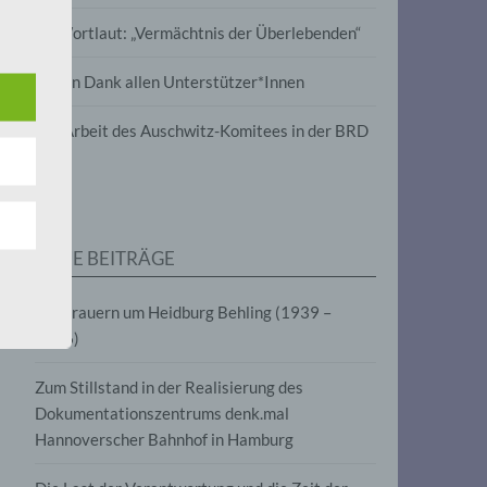
wird
Im Wortlaut: „Vermächtnis der Überlebenden“
m
Vielen Dank allen Unterstützer*Innen
line-
en,
Zur Arbeit des Auschwitz-Komitees in der BRD
tät
e.V.
NEUE BEITRÄGE
für
Wir trauern um Heidburg Behling (1939 –
2026)
Zum Stillstand in der Realisierung des
Dokumentationszentrums denk.mal
Hannoverscher Bahnhof in Hamburg
fahren
eben,