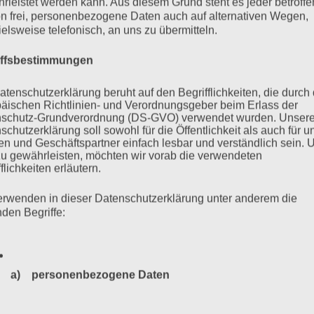
rleistet werden kann. Aus diesem Grund steht es jeder betroff
ei Jahren verurteilt. Er muss nicht die Verfahrenskosten
n frei, personenbezogene Daten auch auf alternativen Wegen,
ielsweise telefonisch, an uns zu übermitteln.
gen Beihilfe zum Mord in 5232 Fällen schuldig und wegen
e keine sichtbaren Reaktionen und auch bei seinen Verwandten,
iffsbestimmungen
atenschutzerklärung beruht auf den Begrifflichkeiten, die durch
äischen Richtlinien- und Verordnungsgeber beim Erlass der
mehr ...
schutz-Grundverordnung (DS-GVO) verwendet wurden. Unser
schutzerklärung soll sowohl für die Öffentlichkeit als auch für u
n und Geschäftspartner einfach lesbar und verständlich sein.
zu gewährleisten, möchten wir vorab die verwendeten
flichkeiten erläutern.
erwenden in dieser Datenschutzerklärung unter anderem die
nden Begriffe:
a) personenbezogene Daten
Personenbezogene Daten sind alle Informationen, die sich a