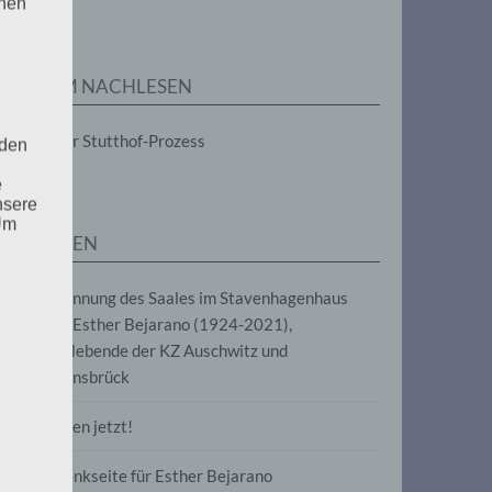
enen
ZUM NACHLESEN
Der Stutthof-Prozess
 den
e
nsere
 Um
SEITEN
Benennung des Saales im Stavenhagenhaus
nach Esther Bejarano (1924-2021),
Überlebende der KZ Auschwitz und
Ravensbrück
Frieden jetzt!
Gedenkseite für Esther Bejarano
uf