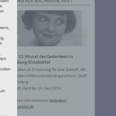
IN UNSERER NACHBARSCHAFT
Daten
he
on
mens,
ng
en
,
Zum 13. Monat des Gedenkens in
eten
Hamburg-Eimsbüttel
henden
Gedenken als Erinnerung für eine Zukunft, die
ein Leben in Menschenwürde garantiert.
Steffi
Wittenberg
Vom 20. April bis 14. Juni 2026
 um
Weitere Informationen:
gedenken-
eimsbuettel.de