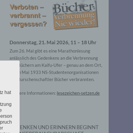
Donnerstag, 21. Mai 2026, 11 – 18 Uhr
Zum 26. Mal gibt es eine Marathonlesung
anlässlich des Gedenkens an die Verbrennung
von Büchern am Kaifu-Ufer – genau an dem Ort,
wo im Mai 1933 NS-Studentenorganisationen
und Burschenschaftler Bücher verbrannten.
tz hat
Weitere Informationen:
lesezeichen-setzen.de
utzung
e
Person
spruch
GEDENKEN UND ERINNERN BEGINNT
er