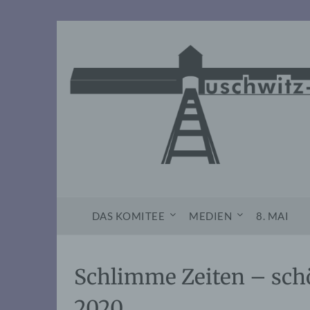
Skip
to
content
DAS KOMITEE
MEDIEN
8. MAI
Schlimme Zeiten – schö
2020