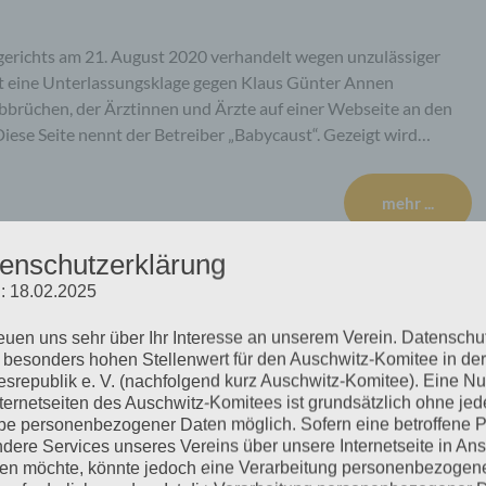
erichts am 21. August 2020 verhandelt wegen unzulässiger
at eine Unterlassungs­klage gegen Klaus Günter Annen
bbrüchen, der Ärztinnen und Ärzte auf einer Webseite an den
 Diese Seite nennt der Betreiber „Babycaust“. Gezeigt wird…
mehr ...
enschutzerklärung
: 18.02.2025
reuen uns sehr über Ihr Interesse an unserem Verein. Datenschu
 besonders hohen Stellenwert für den Auschwitz-Komitee in der
srepublik e. V. (nachfolgend kurz Auschwitz-Komitee). Eine N
nternetseiten des Auschwitz-Komitees ist grundsätzlich ohne jed
e personenbezogener Daten möglich. Sofern eine betroffene 
em Urteil
dere Services unseres Vereins über unsere Internetseite in An
n möchte, könnte jedoch eine Verarbeitung personenbezogen