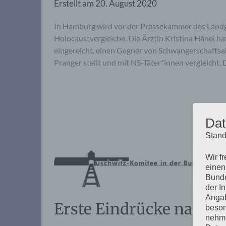
Erstellt am
20. August 2020
In Hamburg wird vor der Pressekammer des Landg
Holocaustvergleiche. Die Ärztin Kristina Hänel h
eingereicht, einen Gegner von Schwangerschaftsa
Pranger stellt und mit NS-Täter*innen vergleicht.
Dat
Stand
Wir f
einen
Bunde
der I
Angab
Erste Eindrücke nach d
beson
nehme