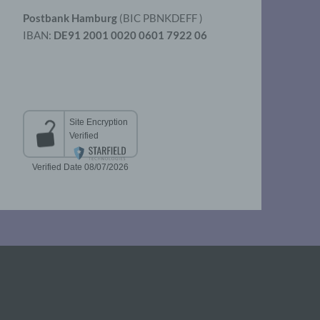
Postbank Hamburg
(BIC PBNKDEFF )
IBAN:
DE91 2001 0020 0601 7922 06
aten
er
t
chen
 die