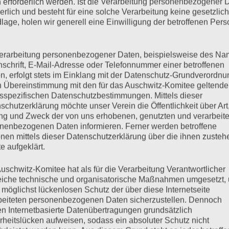
 erforderlich werden. Ist die Verarbeitung personenbezogener 
derlich und besteht für eine solche Verarbeitung keine gesetzlic
lage, holen wir generell eine Einwilligung der betroffenen Pers
arano heraus. „Er hat alles gesehen, er hat alles gewusst!“ Am 9.
chwitz und Ravensbrück einer Verhandlung im Stutthof-
erarbeitung personenbezogener Daten, beispielsweise des Na
leicht letzten NS-Prozess gesprochen worden. Das Gericht sprach
nschrift, E-Mail-Adresse oder Telefonnummer einer betroffenen
n, erfolgt stets im Einklang mit der Datenschutz-Grundverordnu
n Übereinstimmung mit den für das Auschwitz-Komitee geltend
sspezifischen Datenschutzbestimmungen. Mittels dieser
mehr ...
schutzerklärung möchte unser Verein die Öffentlichkeit über Art
g und Zweck der von uns erhobenen, genutzten und verarbeit
nenbezogenen Daten informieren. Ferner werden betroffene
nen mittels dieser Datenschutzerklärung über die ihnen zuste
e aufgeklärt.
nnerstag, 23. Juli 2020
uschwitz-Komitee hat als für die Verarbeitung Verantwortlicher
eiche technische und organisatorische Maßnahmen umgesetzt,
 möglichst lückenlosen Schutz der über diese Internetseite
beiteten personenbezogenen Daten sicherzustellen. Dennoch
n Internetbasierte Datenübertragungen grundsätzlich
rheitslücken aufweisen, sodass ein absoluter Schutz nicht