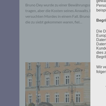
gewäh
Bruno Dey wurde zu einer Bewährungsstrafe von zw
Perso
beisp
tragen, aber die Kosten seines Anwalts. Er ist we
versuchten Mordes in einem Fall. Bruno Dey zeigt
Begr
die zu siebt gekommen waren, fiel…
Die D
Europ
Daten
Daten
Kunde
dies 
Begrif
Wir v
folge