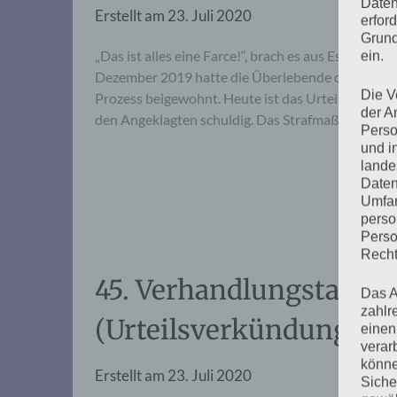
Daten
Erstellt am
23. Juli 2020
erfor
Grund
„Das ist alles eine Farce!“, brach es aus Esther Bej
ein.
Dezember 2019 hatte die Überlebende der KZ Aus
Die V
Prozess beigewohnt. Heute ist das Urteil im viel
der A
den Angeklagten schuldig. Das Strafmaß: zwei…
Perso
und i
lande
Daten
Umfan
perso
Perso
Recht
45. Verhandlungstag, Do
Das A
zahlr
(Urteilsverkündung)
einen
verar
könne
Erstellt am
23. Juli 2020
Siche