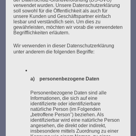
SUCHEN
verwendet wurden. Unsere Datenschutzerklärung
NACH:
soll sowohl für die Öffentlichkeit als auch für
unsere Kunden und Geschäftspartner einfach
lesbar und verständlich sein. Um dies zu
gewährleisten, möchten wir vorab die verwendeten
Begrifflichkeiten erläutern.
MARATHONLESUNG AUS DEN
Wir verwenden in dieser Datenschutzerklärung
VERBRANNTEN BÜCHERN
unter anderem die folgenden Begriffe:
a) personenbezogene Daten
Personenbezogene Daten sind alle
Informationen, die sich auf eine
identifizierte oder identifizierbare
Donnerstag, 21. Mai 2026, 11 – 18 Uhr
natürliche Person (im Folgenden
„betroffene Person") beziehen. Als
Zum 26. Mal gibt es eine Marathonlesung anlässlich
identifizierbar wird eine natürliche Person
des Gedenkens an die Verbrennung von Büchern am
angesehen, die direkt oder indirekt,
Kaifu-Ufer – genau an dem Ort, wo im Mai 1933 NS-
insbesondere mittels Zuordnung zu einer