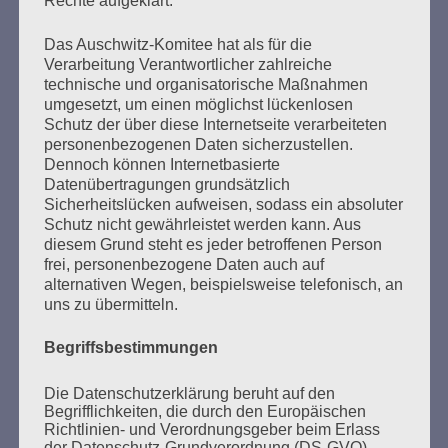
Rechte aufgeklärt.
Seitennummerierung
Zurück
19
Weiter
Das Auschwitz-Komitee hat als für die
der
Verarbeitung Verantwortlicher zahlreiche
technische und organisatorische Maßnahmen
Beiträge
umgesetzt, um einen möglichst lückenlosen
Schutz der über diese Internetseite verarbeiteten
personenbezogenen Daten sicherzustellen.
Dennoch können Internetbasierte
Den Faschismus an seiner Wurzel zu packen, ganz
Datenübertragungen grundsätzlich
frei und offen die Probleme anzusprechen, und
Sicherheitslücken aufweisen, sodass ein absoluter
dennoch voller Respekt vor der Würde und Freiheit
Schutz nicht gewährleistet werden kann. Aus
der Anderen – das ist eine der großen Aufgaben, an
diesem Grund steht es jeder betroffenen Person
denen die Gesellschaft auf Gedeih und Verderb
frei, personenbezogene Daten auch auf
nicht scheitern darf.
alternativen Wegen, beispielsweise telefonisch, an
uns zu übermitteln.
Esther Bejarano - 24. Januar 2021
Begriffsbestimmungen
Die Datenschutzerklärung beruht auf den
Begrifflichkeiten, die durch den Europäischen
Richtlinien- und Verordnungsgeber beim Erlass
der Datenschutz-Grundverordnung (DS-GVO)