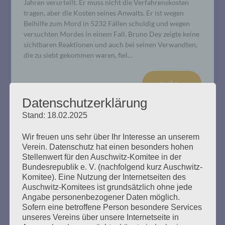
Jahren verurteilt. Er muss nicht die Verfahrenskosten
tragen, aber die Kosten seines Anwalts. Er ist wegen
Beihilfe zum Mord in 5232 Fällen schuldig und wegen
versuchten Mordes in einem Fall. Bruno Dey zeigte keine
sichtbaren Reaktionen und auch bei seinen Verwandten,
die zu siebt gekommen waren, fiel…
mehr ...
Datenschutzerklärung
Stand: 18.02.2025
Wir freuen uns sehr über Ihr Interesse an unserem
Verein. Datenschutz hat einen besonders hohen
Stellenwert für den Auschwitz-Komitee in der
Bundesrepublik e. V. (nachfolgend kurz Auschwitz-
Komitee). Eine Nutzung der Internetseiten des
Auschwitz-Komitees ist grundsätzlich ohne jede
Angabe personenbezogener Daten möglich.
Sofern eine betroffene Person besondere Services
unseres Vereins über unsere Internetseite in