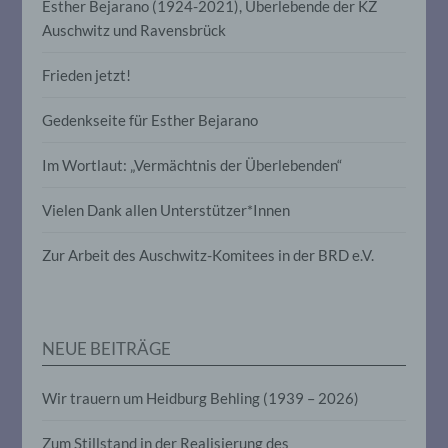
e) Profiling
Esther Bejarano (1924-2021), Überlebende der KZ
Auschwitz und Ravensbrück
Profiling ist jede Art der automatisierten
Verarbeitung personenbezogener Daten,
Frieden jetzt!
die darin besteht, dass diese
personenbezogenen Daten verwendet
Gedenkseite für Esther Bejarano
werden, um bestimmte persönliche
Aspekte, die sich auf eine natürliche
Person beziehen, zu bewerten,
Im Wortlaut: „Vermächtnis der Überlebenden“
insbesondere, um Aspekte bezüglich
Arbeitsleistung, wirtschaftlicher Lage,
Vielen Dank allen Unterstützer*Innen
Gesundheit, persönlicher Vorlieben,
Interessen, Zuverlässigkeit, Verhalten,
Aufenthaltsort oder Ortswechsel dieser
Zur Arbeit des Auschwitz-Komitees in der BRD e.V.
natürlichen Person zu analysieren oder
vorherzusagen.
NEUE BEITRÄGE
f) Pseudonymisierung
Pseudonymisierung ist die Verarbeitung
Wir trauern um Heidburg Behling (1939 – 2026)
personenbezogener Daten in einer Weise,
auf welche die personenbezogenen Daten
Zum Stillstand in der Realisierung des
ohne Hinzuziehung zusätzlicher