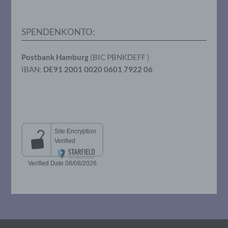
Verarbeitung durch das Unionsrecht oder
das Recht der Mitgliedstaaten vorgegeben,
so kann der Verantwortliche
beziehungsweise können die bestimmten
SPENDENKONTO:
Kriterien seiner Benennung nach dem
Unionsrecht oder dem Recht der
Mitgliedstaaten vorgesehen werden.
Postbank Hamburg
(BIC PBNKDEFF )
IBAN:
DE91 2001 0020 0601 7922 06
h) Auftragsverarbeiter
Auftragsverarbeiter ist eine natürliche oder
juristische Person, Behörde, Einrichtung
oder andere Stelle, die personenbezogene
Daten im Auftrag des Verantwortlichen
verarbeitet.
i) Empfänger
Empfänger ist eine natürliche oder
juristische Person, Behörde, Einrichtung
oder andere Stelle, der personenbezogene