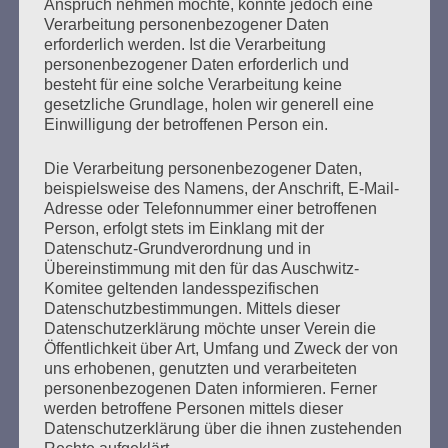
Anspruch nehmen möchte, könnte jedoch eine
Vor dem Urteil. Der Prozess gegen
Verarbeitung personenbezogener Daten
Bruno D., die deutsche Justiz und wir
erforderlich werden. Ist die Verarbeitung
personenbezogener Daten erforderlich und
heute
besteht für eine solche Verarbeitung keine
gesetzliche Grundlage, holen wir generell eine
Erstellt am
22. Juli 2020
Einwilligung der betroffenen Person ein.
Die Verarbeitung personenbezogener Daten,
„Das ist alles eine Farce!“, brach es aus Esther Bejarano
beispielsweise des Namens, der Anschrift, E-Mail-
heraus. „Er hat alles gesehen, er hat alles gewusst!“ Am 9.
Adresse oder Telefonnummer einer betroffenen
Dezember 2019 hatte die Überlebende der KZ Auschwitz
Person, erfolgt stets im Einklang mit der
und Ravensbrück einer Verhandlung im Stutthof-Prozess
Datenschutz-Grundverordnung und in
beigewohnt. Im Hamburger Prozess gegen einen
Übereinstimmung mit den für das Auschwitz-
ehemaligen SS-Wachmann des KZ Stutthof hat der
Komitee geltenden landesspezifischen
Verteidiger einen Freispruch verlangt. Aus damaliger
Datenschutzbestimmungen. Mittels dieser
Sicht…
Datenschutzerklärung möchte unser Verein die
Öffentlichkeit über Art, Umfang und Zweck der von
uns erhobenen, genutzten und verarbeiteten
mehr ...
personenbezogenen Daten informieren. Ferner
werden betroffene Personen mittels dieser
Datenschutzerklärung über die ihnen zustehenden