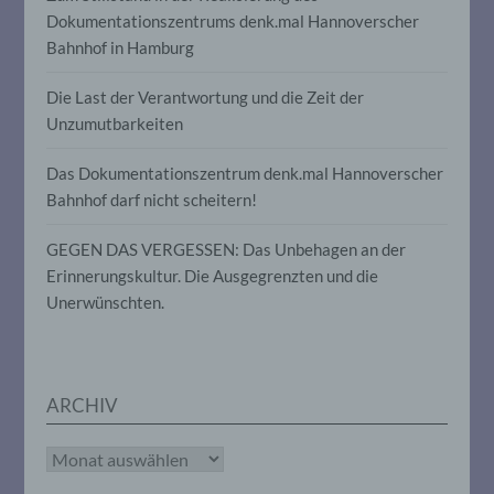
Informationen nicht mehr einer
Dokumentationszentrums denk.mal Hannoverscher
spezifischen betroffenen Person
Bahnhof in Hamburg
zugeordnet werden können, sofern diese
zusätzlichen Informationen gesondert
Die Last der Verantwortung und die Zeit der
aufbewahrt werden und technischen und
organisatorischen Maßnahmen
Unzumutbarkeiten
unterliegen, die gewährleisten, dass die
personenbezogenen Daten nicht einer
Das Dokumentationszentrum denk.mal Hannoverscher
identifizierten oder identifizierbaren
natürlichen Person zugewiesen werden.
Bahnhof darf nicht scheitern!
GEGEN DAS VERGESSEN: Das Unbehagen an der
g) Verantwortlicher oder für die
Erinnerungskultur. Die Ausgegrenzten und die
Verarbeitung Verantwortlicher
Unerwünschten.
Verantwortlicher oder für die Verarbeitung
Verantwortlicher ist die natürliche oder
juristische Person, Behörde, Einrichtung
oder andere Stelle, die allein oder
ARCHIV
gemeinsam mit anderen über die Zwecke
und Mittel der Verarbeitung von
personenbezogenen Daten entscheidet.
Archiv
Sind die Zwecke und Mittel dieser