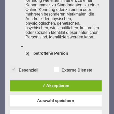
Kennung wie einem Namen, zu einer
Studentenorganisationen und Burschenschaftler
Kennnummer, zu Standortdaten, zu einer
Bücher verbrannten.
Online-Kennung oder zu einem oder
mehreren besonderen Merkmalen, die
Weitere Informationen:
lesezeichen-setzen.de
Ausdruck der physischen,
physiologischen, genetischen,
psychischen, wirtschaftlichen, kulturellen
oder sozialen Identität dieser natürlichen
Person sind, identifiziert werden kann.
GEDENKEN UND ERINNERN BEGINNT IN
UNSERER NACHBARSCHAFT
b) betroffene Person
Betroffene Person ist jede identifizierte
oder identifizierbare natürliche Person,
Essenziell
Externe Dienste
deren personenbezogene Daten von dem
für die Verarbeitung Verantwortlichen
verarbeitet werden.
✓ Akzeptieren
c) Verarbeitung
Auswahl speichern
Zum 13. Monat des Gedenkens in Hamburg-
Verarbeitung ist jeder mit oder ohne Hilfe
Eimsbüttel