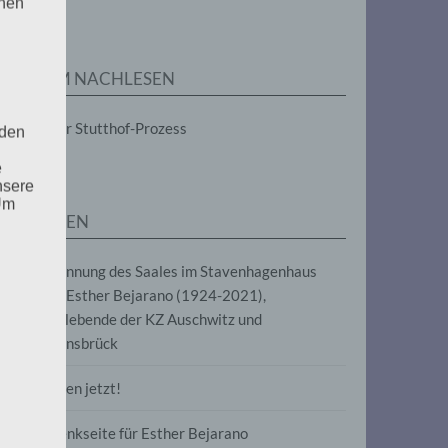
enen
ZUM NACHLESEN
Der Stutthof-Prozess
 den
e
nsere
 Um
SEITEN
Benennung des Saales im Stavenhagenhaus
nach Esther Bejarano (1924-2021),
Überlebende der KZ Auschwitz und
Ravensbrück
Frieden jetzt!
Gedenkseite für Esther Bejarano
uf