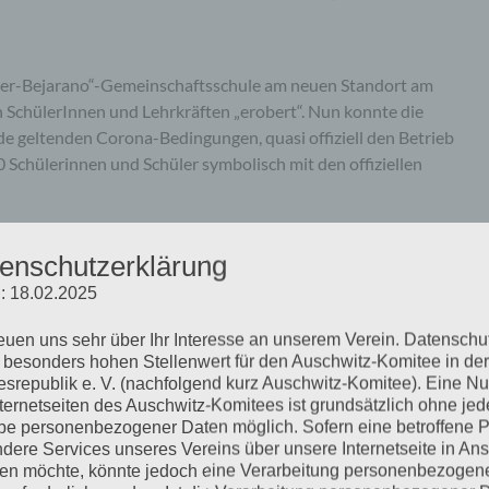
ther-Bejarano“-Gemeinschaftsschule am neuen Standort am
n SchülerInnen und Lehrkräften „erobert“. Nun konnte die
e geltenden Corona-Bedingungen, quasi offiziell den Betrieb
 Schülerinnen und Schüler symbolisch mit den offiziellen
mehr ...
enschutzerklärung
: 18.02.2025
reuen uns sehr über Ihr Interesse an unserem Verein. Datenschu
 besonders hohen Stellenwert für den Auschwitz-Komitee in der
srepublik e. V. (nachfolgend kurz Auschwitz-Komitee). Eine N
ischen Sonderkommandos von
nternetseiten des Auschwitz-Komitees ist grundsätzlich ohne jed
e personenbezogener Daten möglich. Sofern eine betroffene 
dere Services unseres Vereins über unsere Internetseite in An
n möchte, könnte jedoch eine Verarbeitung personenbezogen