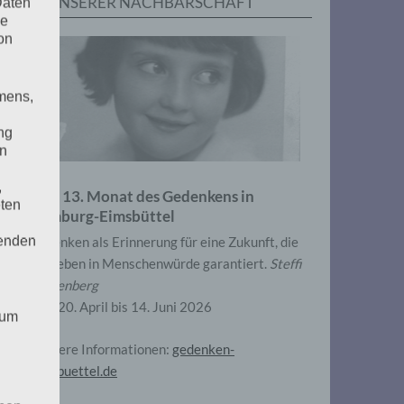
IN UNSERER NACHBARSCHAFT
Daten
he
on
mens,
ng
en
,
Zum 13. Monat des Gedenkens in
eten
Hamburg-Eimsbüttel
henden
Gedenken als Erinnerung für eine Zukunft, die
ein Leben in Menschenwürde garantiert.
Steffi
Wittenberg
Vom 20. April bis 14. Juni 2026
 um
Weitere Informationen:
gedenken-
eimsbuettel.de