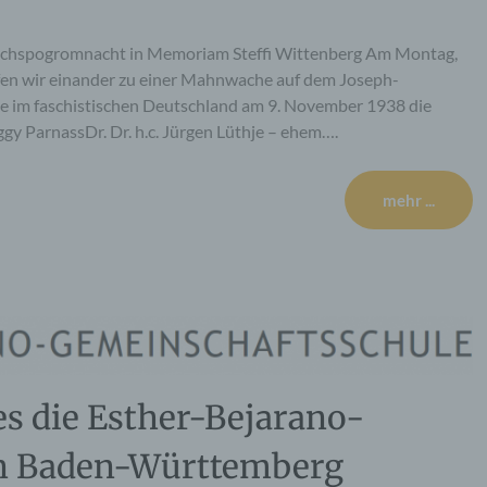
eichspogromnacht in Memoriam Steffi Wittenberg Am Montag,
fen wir einander zu einer Mahnwache auf dem Joseph-
e im faschistischen Deutschland am 9. November 1938 die
y ParnassDr. Dr. h.c. Jürgen Lüthje – ehem….
mehr ...
es die Esther-Bejarano-
in Baden-Württemberg