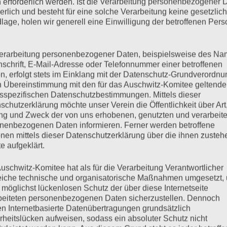
 erforderlich werden. Ist die Verarbeitung personenbezogener 
derlich und besteht für eine solche Verarbeitung keine gesetzlic
lage, holen wir generell eine Einwilligung der betroffenen Pers
gnete sich die wichtigste Widerstands-Aktion der Auschwitzer
os wagten einen Aufstand gegen die übermächtige SS. Eines
drei SS-Männer wurden getötet, einige weitere verletzt. 76
erarbeitung personenbezogener Daten, beispielsweise des Na
nschrift, E-Mail-Adresse oder Telefonnummer einer betroffenen
wollen wir diesem denk-würdigen Ereignis…
n, erfolgt stets im Einklang mit der Datenschutz-Grundverordnu
n Übereinstimmung mit den für das Auschwitz-Komitee geltend
sspezifischen Datenschutzbestimmungen. Mittels dieser
mehr ...
schutzerklärung möchte unser Verein die Öffentlichkeit über Art
g und Zweck der von uns erhobenen, genutzten und verarbeit
nenbezogenen Daten informieren. Ferner werden betroffene
nen mittels dieser Datenschutzerklärung über die ihnen zuste
e aufgeklärt.
uschwitz-Komitee hat als für die Verarbeitung Verantwortlicher
eiche technische und organisatorische Maßnahmen umgesetzt,
 möglichst lückenlosen Schutz der über diese Internetseite
beiteten personenbezogenen Daten sicherzustellen. Dennoch
n Internetbasierte Datenübertragungen grundsätzlich
spräch mit Sandra
rheitslücken aufweisen, sodass ein absoluter Schutz nicht