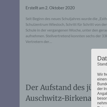
Erstellt am
2. Oktober 2020
Seit Beginn des neues Schuljahres wurde die „Es
Schulzentrum Wiesloch, Schritt für Schritt von de
Schule in der vergangenen Woche, unter den gerad
aufnehmen. Stellvertretend konnten sechs der 330
Vertretern der…
Dat
Stand
Wir f
einen
Bunde
Der Aufstand des jüd
der I
Angab
Auschwitz-Birkenau
beson
nehme