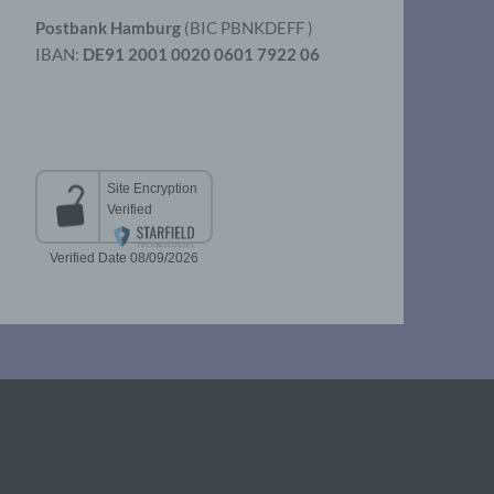
Postbank Hamburg
(BIC PBNKDEFF )
IBAN:
DE91 2001 0020 0601 7922 06
aten
er
t
chen
 die