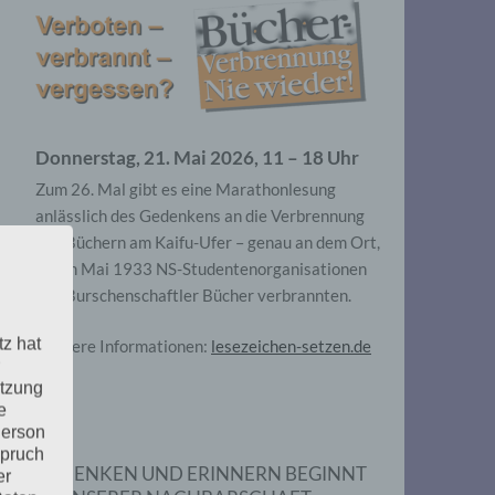
Donnerstag, 21. Mai 2026, 11 – 18 Uhr
Zum 26. Mal gibt es eine Marathonlesung
anlässlich des Gedenkens an die Verbrennung
von Büchern am Kaifu-Ufer – genau an dem Ort,
wo im Mai 1933 NS-Studentenorganisationen
und Burschenschaftler Bücher verbrannten.
tz hat
Weitere Informationen:
lesezeichen-setzen.de
utzung
e
Person
spruch
GEDENKEN UND ERINNERN BEGINNT
er