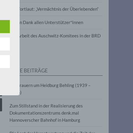
wird
Im Wortlaut: „Vermächtnis der Überlebenden“
m
Vielen Dank allen Unterstützer*Innen
line-
en,
Zur Arbeit des Auschwitz-Komitees in der BRD
tät
e.V.
NEUE BEITRÄGE
für
Wir trauern um Heidburg Behling (1939 –
2026)
Zum Stillstand in der Realisierung des
Dokumentationszentrums denk.mal
Hannoverscher Bahnhof in Hamburg
fahren
eben,