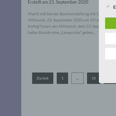
Erstellt am
21. September 2020
E
Macht mit bei der Buchvorstellung mit Online-L
Mittwoch, 23. September 2020 um 19 Uhr Unser Fr
Kolleg*innen, am Mittwoch, dem 23. September 20
halbe Stunde eine „Leseprobe“ geben…
Seitennummerierung
Zurück
1
…
15
16
der
Beiträge