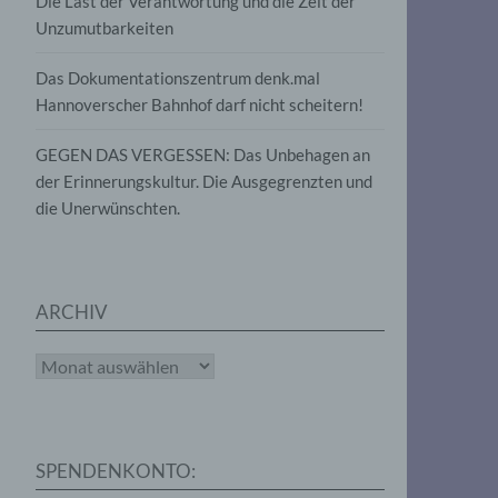
Die Last der Verantwortung und die Zeit der
, die
Unzumutbarkeiten
die
g
die
Das Dokumentationszentrum denk.mal
Hannoverscher Bahnhof darf nicht scheitern!
GEGEN DAS VERGESSEN: Das Unbehagen an
der Erinnerungskultur. Die Ausgegrenzten und
die Unerwünschten.
rter
eitung
ARCHIV
Archiv
e
iehen,
SPENDENKONTO:
tung,