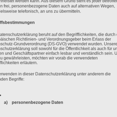
rleistet werden kann. Aus diesem Grund steht es jeder betroff
n frei, personenbezogene Daten auch auf alternativen Wegen,
ielsweise telefonisch, an uns zu übermitteln.
iffsbestimmungen
rin und eine der letzten Holocaust-Überlebenden in
atenschutzerklärung beruht auf den Begrifflichkeiten, die durch
itz deportiert und überlebte das Lager nur, weil sie im sog.
äischen Richtlinien- und Verordnungsgeber beim Erlass der
pft die 95-jährige Zeitzeugin unermüdlich gegen Rassismus
schutz-Grundverordnung (DS-GVO) verwendet wurden. Unser
schutzerklärung soll sowohl für die Öffentlichkeit als auch für u
 und Antisemitismus nichts entgegen zu setzen. (Diese Episode
n und Geschäftspartner einfach lesbar und verständlich sein.
zu gewährleisten, möchten wir vorab die verwendeten
flichkeiten erläutern.
mehr ...
erwenden in dieser Datenschutzerklärung unter anderem die
nden Begriffe:
a) personenbezogene Daten
nd kämpfen
Personenbezogene Daten sind alle Informationen, die sich a