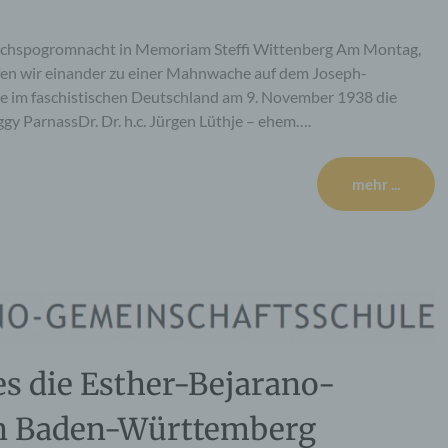
eichspogromnacht in Memoriam Steffi Wittenberg Am Montag,
fen wir einander zu einer Mahnwache auf dem Joseph-
e im faschistischen Deutschland am 9. November 1938 die
y ParnassDr. Dr. h.c. Jürgen Lüthje – ehem….
mehr ...
es die Esther-Bejarano-
in Baden-Württemberg