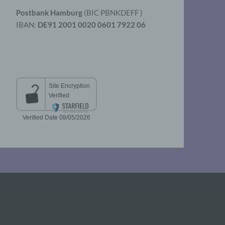
Postbank Hamburg
(BIC PBNKDEFF )
IBAN:
DE91 2001 0020 0601 7922 06
aten
er
t
chen
 die