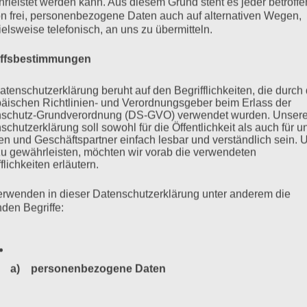
rleistet werden kann. Aus diesem Grund steht es jeder betroff
n frei, personenbezogene Daten auch auf alternativen Wegen,
ielsweise telefonisch, an uns zu übermitteln.
iffsbestimmungen
rin und eine der letzten Holocaust-Überlebenden in
atenschutzerklärung beruht auf den Begrifflichkeiten, die durch
itz deportiert und überlebte das Lager nur, weil sie im sog.
äischen Richtlinien- und Verordnungsgeber beim Erlass der
pft die 95-jährige Zeitzeugin unermüdlich gegen Rassismus
schutz-Grundverordnung (DS-GVO) verwendet wurden. Unser
schutzerklärung soll sowohl für die Öffentlichkeit als auch für u
 und Antisemitismus nichts entgegen zu setzen. (Diese Episode
n und Geschäftspartner einfach lesbar und verständlich sein.
zu gewährleisten, möchten wir vorab die verwendeten
flichkeiten erläutern.
mehr ...
erwenden in dieser Datenschutzerklärung unter anderem die
nden Begriffe:
a) personenbezogene Daten
nd kämpfen
Personenbezogene Daten sind alle Informationen, die sich a