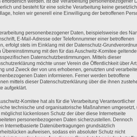
 erforderlich werden. Ist die Verarbeitung personenbezogener 
derlich und besteht für eine solche Verarbeitung keine gesetzlic
lage, holen wir generell eine Einwilligung der betroffenen Pers
gnete sich die wichtigste Widerstands-Aktion der Auschwitzer
os wagten einen Aufstand gegen die übermächtige SS. Eines
drei SS-Männer wurden getötet, einige weitere verletzt. 76
erarbeitung personenbezogener Daten, beispielsweise des Na
nschrift, E-Mail-Adresse oder Telefonnummer einer betroffenen
wollen wir diesem denk-würdigen Ereignis…
n, erfolgt stets im Einklang mit der Datenschutz-Grundverordnu
n Übereinstimmung mit den für das Auschwitz-Komitee geltend
sspezifischen Datenschutzbestimmungen. Mittels dieser
mehr ...
schutzerklärung möchte unser Verein die Öffentlichkeit über Art
g und Zweck der von uns erhobenen, genutzten und verarbeit
nenbezogenen Daten informieren. Ferner werden betroffene
nen mittels dieser Datenschutzerklärung über die ihnen zuste
e aufgeklärt.
uschwitz-Komitee hat als für die Verarbeitung Verantwortlicher
eiche technische und organisatorische Maßnahmen umgesetzt,
 möglichst lückenlosen Schutz der über diese Internetseite
beiteten personenbezogenen Daten sicherzustellen. Dennoch
n Internetbasierte Datenübertragungen grundsätzlich
spräch mit Sandra
rheitslücken aufweisen, sodass ein absoluter Schutz nicht