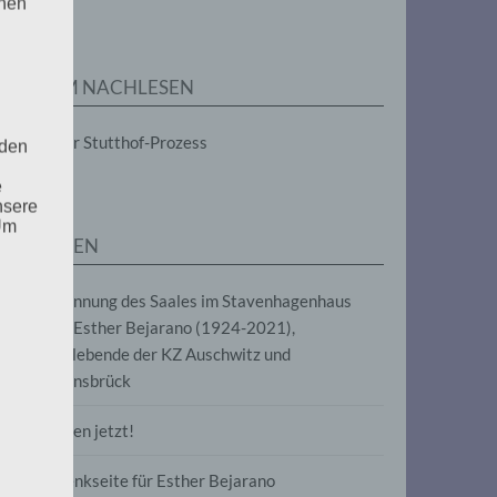
enen
ZUM NACHLESEN
Der Stutthof-Prozess
 den
e
nsere
 Um
SEITEN
Benennung des Saales im Stavenhagenhaus
nach Esther Bejarano (1924-2021),
Überlebende der KZ Auschwitz und
Ravensbrück
Frieden jetzt!
Gedenkseite für Esther Bejarano
uf