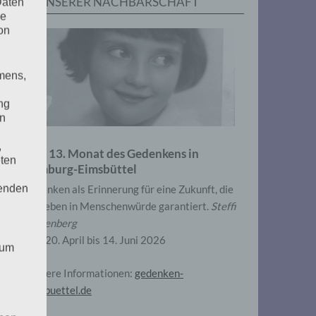
IN UNSERER NACHBARSCHAFT
Daten
he
on
mens,
ng
en
,
Zum 13. Monat des Gedenkens in
eten
Hamburg-Eimsbüttel
henden
Gedenken als Erinnerung für eine Zukunft, die
ein Leben in Menschenwürde garantiert.
Steffi
Wittenberg
Vom 20. April bis 14. Juni 2026
 um
Weitere Informationen:
gedenken-
eimsbuettel.de