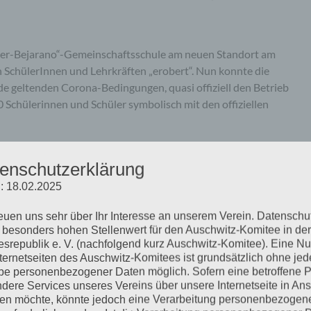
ther-Bejarano“-Gemeinschaftsschule am neuen Standort am
n SchülerInnen und Lehrkräften „erobert“. Nun konnte die
e geltenden Corona-Bedingungen, quasi offiziell den Betrieb
 Schülerinnen und Schüler symbolisch mit den offiziellen
mehr ...
enschutzerklärung
: 18.02.2025
reuen uns sehr über Ihr Interesse an unserem Verein. Datenschu
 besonders hohen Stellenwert für den Auschwitz-Komitee in der
srepublik e. V. (nachfolgend kurz Auschwitz-Komitee). Eine N
ischen Sonderkommandos von
nternetseiten des Auschwitz-Komitees ist grundsätzlich ohne jed
e personenbezogener Daten möglich. Sofern eine betroffene 
dere Services unseres Vereins über unsere Internetseite in An
n möchte, könnte jedoch eine Verarbeitung personenbezogen