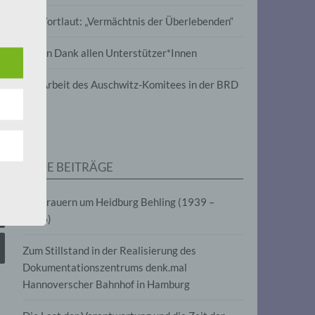
wird
Im Wortlaut: „Vermächtnis der Überlebenden“
m
Vielen Dank allen Unterstützer*Innen
line-
en,
Zur Arbeit des Auschwitz-Komitees in der BRD
tät
e.V.
NEUE BEITRÄGE
für
Wir trauern um Heidburg Behling (1939 –
2026)
Zum Stillstand in der Realisierung des
Dokumentationszentrums denk.mal
Hannoverscher Bahnhof in Hamburg
fahren
eben,