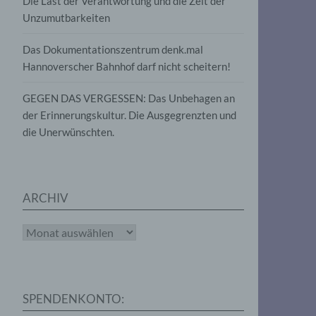
Die Last der Verantwortung und die Zeit der
, die
Unzumutbarkeiten
die
g
die
Das Dokumentationszentrum denk.mal
Hannoverscher Bahnhof darf nicht scheitern!
GEGEN DAS VERGESSEN: Das Unbehagen an
der Erinnerungskultur. Die Ausgegrenzten und
die Unerwünschten.
rter
eitung
ARCHIV
Archiv
e
iehen,
SPENDENKONTO:
tung,