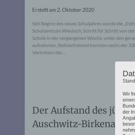
Erstellt am
2. Oktober 2020
Seit Beginn des neues Schuljahres wurde die „Es
Schulzentrum Wiesloch, Schritt für Schritt von de
Schule in der vergangenen Woche, unter den gerad
aufnehmen. Stellvertretend konnten sechs der 330
Vertretern der…
Dat
Stand
Wir f
einen
Bunde
Der Aufstand des jüd
der I
Angab
Auschwitz-Birkenau
beson
nehme