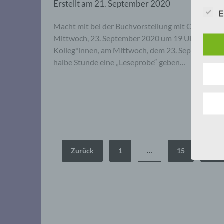
Erstellt am
21. September 2020
E
Macht mit bei der Buchvorstellung mit Online-L
Mittwoch, 23. September 2020 um 19 Uhr Unser Fr
Kolleg*innen, am Mittwoch, dem 23. September 20
halbe Stunde eine „Leseprobe“ geben…
Seitennummerierung
Zurück
1
…
15
16
der
Beiträge