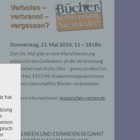
Donnerstag, 21. Mai 2026, 11 – 18 Uhr
Zum 26. Mal gibt es eine Marathonlesung
anlässlich des Gedenkens an die Verbrennung
von Büchern am Kaifu-Ufer – genau an dem Ort,
wo im Mai 1933 NS-Studentenorganisationen
und Burschenschaftler Bücher verbrannten.
tz hat
Weitere Informationen:
lesezeichen-setzen.de
utzung
e
Person
spruch
GEDENKEN UND ERINNERN BEGINNT
er