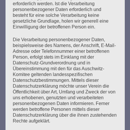
Grenzenlos erinnern und kämpfen
erforderlich werden. Ist die Verarbeitung
personenbezogener Daten erforderlich und
Erstellt am
21. September 2020
besteht für eine solche Verarbeitung keine
gesetzliche Grundlage, holen wir generell eine
Einwilligung der betroffenen Person ein.
Macht mit bei der Buchvorstellung mit Online-Lesung
und Chat zwischen Kapstadt, Krakau und Warschau am
Die Verarbeitung personenbezogener Daten,
Mittwoch, 23. September 2020 um 19 Uhr Unser Freund
beispielsweise des Namens, der Anschrift, E-Mail-
Lutz van Dijk lädt ein. Liebe Freund*innen und
Adresse oder Telefonnummer einer betroffenen
Kolleg*innen, am Mittwoch, dem 23. September 2020,
Person, erfolgt stets im Einklang mit der
werde ich ab 19.00 Uhr (Zugang ab 18.50 Uhr) eine gute
Datenschutz-Grundverordnung und in
halbe Stunde eine „Leseprobe“ geben…
Übereinstimmung mit den für das Auschwitz-
Komitee geltenden landesspezifischen
Datenschutzbestimmungen. Mittels dieser
mehr ...
Datenschutzerklärung möchte unser Verein die
Öffentlichkeit über Art, Umfang und Zweck der von
uns erhobenen, genutzten und verarbeiteten
personenbezogenen Daten informieren. Ferner
Seitennummerierung
werden betroffene Personen mittels dieser
Zurück
18
Weiter
Datenschutzerklärung über die ihnen zustehenden
der
Rechte aufgeklärt.