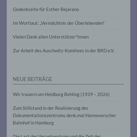
Profiling ist jede Art der automatisierten
Gedenkseite für Esther Bejarano
Verarbeitung personenbezogener Daten,
die darin besteht, dass diese
personenbezogenen Daten verwendet
Im Wortlaut: „Vermächtnis der Überlebenden“
werden, um bestimmte persönliche
Aspekte, die sich auf eine natürliche
Vielen Dank allen Unterstützer*Innen
Person beziehen, zu bewerten,
insbesondere, um Aspekte bezüglich
Arbeitsleistung, wirtschaftlicher Lage,
Zur Arbeit des Auschwitz-Komitees in der BRD e.V.
Gesundheit, persönlicher Vorlieben,
Interessen, Zuverlässigkeit, Verhalten,
Aufenthaltsort oder Ortswechsel dieser
natürlichen Person zu analysieren oder
vorherzusagen.
NEUE BEITRÄGE
Wir trauern um Heidburg Behling (1939 – 2026)
f) Pseudonymisierung
Zum Stillstand in der Realisierung des
Pseudonymisierung ist die Verarbeitung
Dokumentationszentrums denk.mal Hannoverscher
personenbezogener Daten in einer Weise,
auf welche die personenbezogenen Daten
Bahnhof in Hamburg
ohne Hinzuziehung zusätzlicher
Informationen nicht mehr einer
Die Last der Verantwortung und die Zeit der