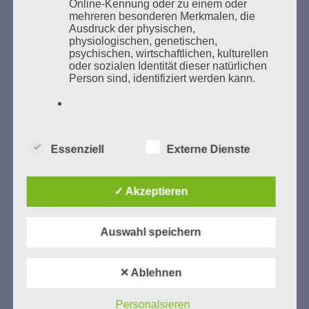
Online-Kennung oder zu einem oder
mehreren besonderen Merkmalen, die
Ausdruck der physischen,
physiologischen, genetischen,
psychischen, wirtschaftlichen, kulturellen
GEDENKEN UND ERINNERN BEGINNT IN
oder sozialen Identität dieser natürlichen
Person sind, identifiziert werden kann.
UNSERER NACHBARSCHAFT
b) betroffene Person
Essenziell
Externe Dienste
Betroffene Person ist jede identifizierte
oder identifizierbare natürliche Person,
deren personenbezogene Daten von dem
für die Verarbeitung Verantwortlichen
✓ Akzeptieren
verarbeitet werden.
Zum 13. Monat des Gedenkens in Hamburg-
Auswahl speichern
Eimsbüttel
c) Verarbeitung
Gedenken als Erinnerung für eine Zukunft, die ein
✕ Ablehnen
Verarbeitung ist jeder mit oder ohne Hilfe
Leben in Menschenwürde garantiert.
Steffi Wittenberg
automatisierter Verfahren ausgeführte
Vom 20. April bis 14. Juni 2026
Vorgang oder jede solche Vorgangsreihe
Personalsieren