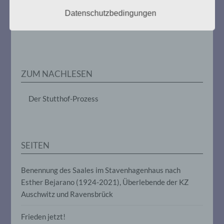
im Zusammenhang mit
Datenschutzbedingungen
personenbezogenen Daten wie das
Weitere Informationen:
gedenken-eimsbuettel.de
Erheben, das Erfassen, die Organisation,
das Ordnen, die Speicherung, die
Anpassung oder Veränderung, das
Auslesen, das Abfragen, die Verwendung,
die Offenlegung durch Übermittlung,
Verbreitung oder eine andere Form der
ZUM NACHLESEN
Bereitstellung, den Abgleich oder die
Verknüpfung, die Einschränkung, das
Löschen oder die Vernichtung.
Der Stutthof-Prozess
d) Einschränkung der Verarbeitung
SEITEN
Einschränkung der Verarbeitung ist die
Markierung gespeicherter
personenbezogener Daten mit dem Ziel,
Benennung des Saales im Stavenhagenhaus nach
ihre künftige Verarbeitung einzuschränken.
Esther Bejarano (1924-2021), Überlebende der KZ
Auschwitz und Ravensbrück
e) Profiling
Frieden jetzt!