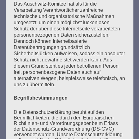
Beiträge
Das Auschwitz-Komitee hat als für die
Verarbeitung Verantwortlicher zahlreiche
technische und organisatorische Maßnahmen
umgesetzt, um einen möglichst lückenlosen
Ich appelliere an alle Menschen:
Schutz der über diese Internetseite verarbeiteten
Bitte, bitte schweigt nicht
personenbezogenen Daten sicherzustellen.
wenn ihr Unrecht seht.
Dennoch können Internetbasierte
Datenübertragungen grundsätzlich
Esther Bejarano
Sicherheitslücken aufweisen, sodass ein absoluter
Schutz nicht gewährleistet werden kann. Aus
diesem Grund steht es jeder betroffenen Person
frei, personenbezogene Daten auch auf
alternativen Wegen, beispielsweise telefonisch, an
uns zu übermitteln.
Begriffsbestimmungen
Die Datenschutzerklärung beruht auf den
SUCHEN
Begrifflichkeiten, die durch den Europäischen
NACH:
Richtlinien- und Verordnungsgeber beim Erlass
der Datenschutz-Grundverordnung (DS-GVO)
verwendet wurden. Unsere Datenschutzerklärung