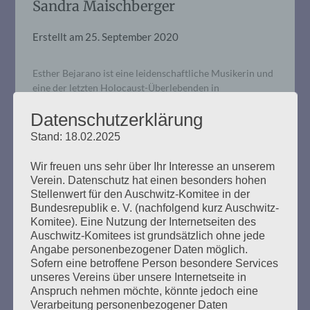
Sandra Maischberger
Erstellt am
25. September 2020
Esther Bejarano ist eine leidenschaftliche Musikerin und
eine der letzten Holocaust-Überlebenden in
Deutschland. Als 18-Jährige wurde sie nach Auschwitz
Datenschutzerklärung
deportiert und überlebte das Lager nur, weil sie im sog.
Mädchen-Orchester Akkordeon spielte. Heute kämpft
Stand: 18.02.2025
die 95-jährige Zeitzeugin unermüdlich gegen Rassismus
und warnt eindringlich davor, Rechtsradikalismus und
Wir freuen uns sehr über Ihr Interesse an unserem
Antisemitismus nichts entgegen zu setzen. (Diese Episode
Verein. Datenschutz hat einen besonders hohen
wurde am…
Stellenwert für den Auschwitz-Komitee in der
Bundesrepublik e. V. (nachfolgend kurz Auschwitz-
Komitee). Eine Nutzung der Internetseiten des
mehr ...
Auschwitz-Komitees ist grundsätzlich ohne jede
Angabe personenbezogener Daten möglich.
Sofern eine betroffene Person besondere Services
unseres Vereins über unsere Internetseite in
Anspruch nehmen möchte, könnte jedoch eine
Verarbeitung personenbezogener Daten