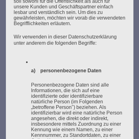
soll sowohl für die Öffentlichkeit als auch für
unsere Kunden und Geschäftspartner einfach
lesbar und verständlich sein. Um dies zu
MARATHONLESUNG AUS DEN
gewährleisten, möchten wir vorab die verwendeten
Begrifflichkeiten erläutern.
VERBRANNTEN BÜCHERN
Wir verwenden in dieser Datenschutzerklärung
unter anderem die folgenden Begriffe:
a) personenbezogene Daten
Donnerstag, 21. Mai 2026, 11 – 18 Uhr
Personenbezogene Daten sind alle
Zum 26. Mal gibt es eine Marathonlesung anlässlich
Informationen, die sich auf eine
identifizierte oder identifizierbare
des Gedenkens an die Verbrennung von Büchern am
natürliche Person (im Folgenden
Kaifu-Ufer – genau an dem Ort, wo im Mai 1933 NS-
„betroffene Person") beziehen. Als
Studentenorganisationen und Burschenschaftler
identifizierbar wird eine natürliche Person
angesehen, die direkt oder indirekt,
Bücher verbrannten.
insbesondere mittels Zuordnung zu einer
Kennung wie einem Namen, zu einer
Weitere Informationen:
lesezeichen-setzen.de
Kennnummer, zu Standortdaten, zu einer