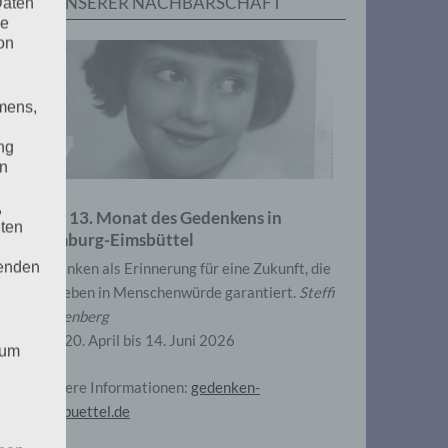
IN UNSERER NACHBARSCHAFT
Daten
he
on
mens,
ng
en
,
Zum 13. Monat des Gedenkens in
eten
Hamburg-Eimsbüttel
henden
Gedenken als Erinnerung für eine Zukunft, die
ein Leben in Menschenwürde garantiert.
Steffi
Wittenberg
Vom 20. April bis 14. Juni 2026
 um
Weitere Informationen:
gedenken-
eimsbuettel.de