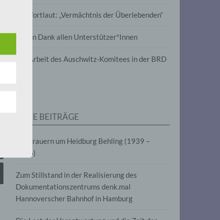
wird
Im Wortlaut: „Vermächtnis der Überlebenden“
m
Vielen Dank allen Unterstützer*Innen
line-
en,
Zur Arbeit des Auschwitz-Komitees in der BRD
tät
e.V.
NEUE BEITRÄGE
für
Wir trauern um Heidburg Behling (1939 –
2026)
Zum Stillstand in der Realisierung des
Dokumentationszentrums denk.mal
Hannoverscher Bahnhof in Hamburg
fahren
eben,