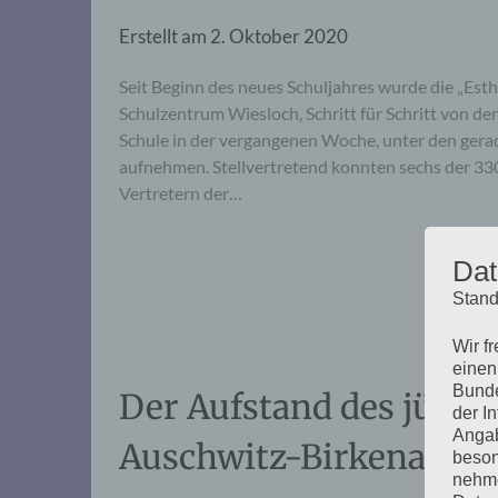
Erstellt am
2. Oktober 2020
Seit Beginn des neues Schuljahres wurde die „Es
Schulzentrum Wiesloch, Schritt für Schritt von de
Schule in der vergangenen Woche, unter den gerad
aufnehmen. Stellvertretend konnten sechs der 330
Vertretern der…
Dat
Stand
Wir f
einen
Bunde
Der Aufstand des jüd
der I
Angab
Auschwitz-Birkenau
beson
nehme