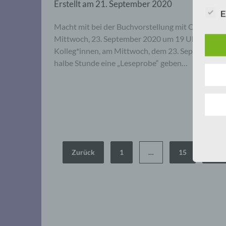
Erstellt am
21. September 2020
E
Macht mit bei der Buchvorstellung mit Online-L
Mittwoch, 23. September 2020 um 19 Uhr Unser Fr
Kolleg*innen, am Mittwoch, dem 23. September 20
halbe Stunde eine „Leseprobe“ geben…
Seitennummerierung
Zurück
1
…
15
16
der
Beiträge