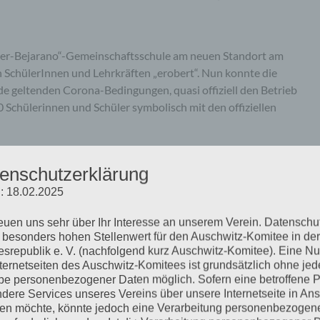
ther-Bejarano“-Gemeinschaftsschule am neuen Standort am
n SchülerInnen und Lehrkräften „erobert“. Nun konnte die
e geltenden Corona-Bedingungen, quasi offiziell den Betrieb
 Schülerinnen und Schüler symbolisch mit den offiziellen
mehr ...
enschutzerklärung
: 18.02.2025
reuen uns sehr über Ihr Interesse an unserem Verein. Datenschu
 besonders hohen Stellenwert für den Auschwitz-Komitee in der
srepublik e. V. (nachfolgend kurz Auschwitz-Komitee). Eine N
ischen Sonderkommandos von
nternetseiten des Auschwitz-Komitees ist grundsätzlich ohne jed
e personenbezogener Daten möglich. Sofern eine betroffene 
dere Services unseres Vereins über unsere Internetseite in An
n möchte, könnte jedoch eine Verarbeitung personenbezogen