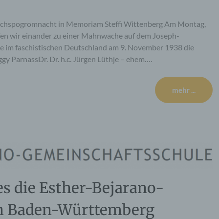
eichspogromnacht in Memoriam Steffi Wittenberg Am Montag,
fen wir einander zu einer Mahnwache auf dem Joseph-
e im faschistischen Deutschland am 9. November 1938 die
y ParnassDr. Dr. h.c. Jürgen Lüthje – ehem….
mehr ...
es die Esther-Bejarano-
in Baden-Württemberg