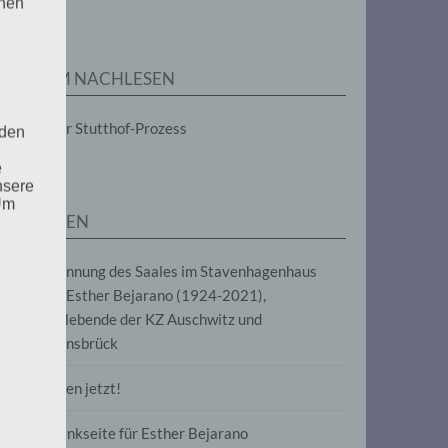
enen
ZUM NACHLESEN
Der Stutthof-Prozess
 den
e
nsere
 Um
SEITEN
Benennung des Saales im Stavenhagenhaus
nach Esther Bejarano (1924-2021),
Überlebende der KZ Auschwitz und
Ravensbrück
Frieden jetzt!
Gedenkseite für Esther Bejarano
uf