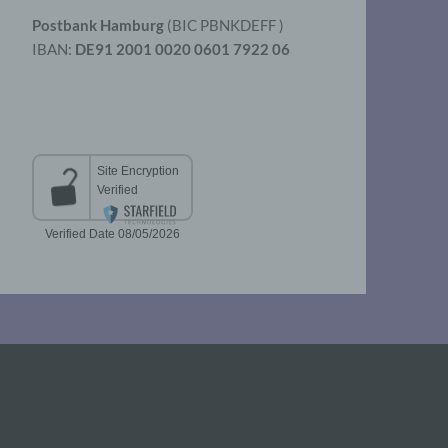
Postbank Hamburg
(BIC PBNKDEFF )
IBAN:
DE91 2001 0020 0601 7922 06
aten
er
t
chen
 die