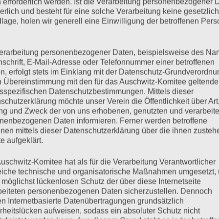
 erforderlich werden. Ist die Verarbeitung personenbezogener 
derlich und besteht für eine solche Verarbeitung keine gesetzlic
lage, holen wir generell eine Einwilligung der betroffenen Pers
gnete sich die wichtigste Widerstands-Aktion der Auschwitzer
os wagten einen Aufstand gegen die übermächtige SS. Eines
drei SS-Männer wurden getötet, einige weitere verletzt. 76
erarbeitung personenbezogener Daten, beispielsweise des Na
nschrift, E-Mail-Adresse oder Telefonnummer einer betroffenen
wollen wir diesem denk-würdigen Ereignis…
n, erfolgt stets im Einklang mit der Datenschutz-Grundverordnu
n Übereinstimmung mit den für das Auschwitz-Komitee geltend
sspezifischen Datenschutzbestimmungen. Mittels dieser
mehr ...
schutzerklärung möchte unser Verein die Öffentlichkeit über Art
g und Zweck der von uns erhobenen, genutzten und verarbeit
nenbezogenen Daten informieren. Ferner werden betroffene
nen mittels dieser Datenschutzerklärung über die ihnen zuste
e aufgeklärt.
uschwitz-Komitee hat als für die Verarbeitung Verantwortlicher
eiche technische und organisatorische Maßnahmen umgesetzt,
 möglichst lückenlosen Schutz der über diese Internetseite
beiteten personenbezogenen Daten sicherzustellen. Dennoch
n Internetbasierte Datenübertragungen grundsätzlich
spräch mit Sandra
rheitslücken aufweisen, sodass ein absoluter Schutz nicht