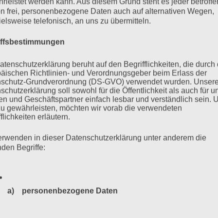
rleistet werden kann. Aus diesem Grund steht es jeder betroff
n frei, personenbezogene Daten auch auf alternativen Wegen,
ielsweise telefonisch, an uns zu übermitteln.
iffsbestimmungen
rin und eine der letzten Holocaust-Überlebenden in
atenschutzerklärung beruht auf den Begrifflichkeiten, die durch
itz deportiert und überlebte das Lager nur, weil sie im sog.
äischen Richtlinien- und Verordnungsgeber beim Erlass der
pft die 95-jährige Zeitzeugin unermüdlich gegen Rassismus
schutz-Grundverordnung (DS-GVO) verwendet wurden. Unser
schutzerklärung soll sowohl für die Öffentlichkeit als auch für u
 und Antisemitismus nichts entgegen zu setzen. (Diese Episode
n und Geschäftspartner einfach lesbar und verständlich sein.
zu gewährleisten, möchten wir vorab die verwendeten
flichkeiten erläutern.
mehr ...
erwenden in dieser Datenschutzerklärung unter anderem die
nden Begriffe:
a) personenbezogene Daten
nd kämpfen
Personenbezogene Daten sind alle Informationen, die sich a