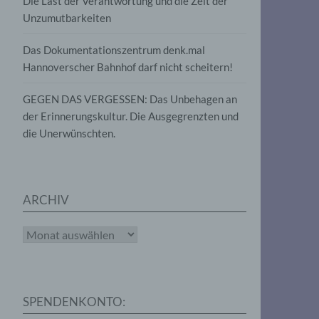
Die Last der Verantwortung und die Zeit der
, die
Unzumutbarkeiten
die
g
die
Das Dokumentationszentrum denk.mal
Hannoverscher Bahnhof darf nicht scheitern!
GEGEN DAS VERGESSEN: Das Unbehagen an
der Erinnerungskultur. Die Ausgegrenzten und
die Unerwünschten.
rter
eitung
ARCHIV
Archiv
e
iehen,
SPENDENKONTO:
tung,