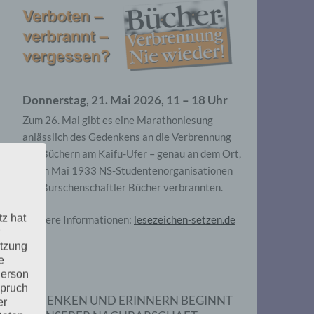
Donnerstag, 21. Mai 2026, 11 – 18 Uhr
Zum 26. Mal gibt es eine Marathonlesung
anlässlich des Gedenkens an die Verbrennung
von Büchern am Kaifu-Ufer – genau an dem Ort,
wo im Mai 1933 NS-Studentenorganisationen
und Burschenschaftler Bücher verbrannten.
tz hat
Weitere Informationen:
lesezeichen-setzen.de
utzung
e
Person
spruch
GEDENKEN UND ERINNERN BEGINNT
er