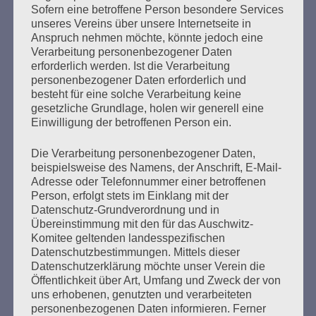
Sofern eine betroffene Person besondere Services
unseres Vereins über unsere Internetseite in
Anspruch nehmen möchte, könnte jedoch eine
Verarbeitung personenbezogener Daten
erforderlich werden. Ist die Verarbeitung
personenbezogener Daten erforderlich und
besteht für eine solche Verarbeitung keine
gesetzliche Grundlage, holen wir generell eine
Einwilligung der betroffenen Person ein.
UNSER AUFTRAG
Die Verarbeitung personenbezogener Daten,
Erstellt am
19. Oktober 2020
beispielsweise des Namens, der Anschrift, E-Mail-
Adresse oder Telefonnummer einer betroffenen
Person, erfolgt stets im Einklang mit der
Die Botschaft der Überlebenden, rechte
Datenschutz-Grundverordnung und in
Bedrohungsallianzen und Antisemitismus heute GEGEN
Übereinstimmung mit den für das Auschwitz-
DAS VERGESSEN: Veranstaltung des Auschwitz-
Komitee geltenden landesspezifischen
Komitees zur Pogromnacht 1938 Aufzeichnung unserer
Datenschutzbestimmungen. Mittels dieser
Online-Veranstaltung vom 5. November. Wir hörten die
Datenschutzerklärung möchte unser Verein die
Botschaft von Überlebenden der Konzentrationslager,
Öffentlichkeit über Art, Umfang und Zweck der von
von dem Auftrag, den sie von ihren Müttern und Vätern,
uns erhobenen, genutzten und verarbeiteten
ihren Familien und Leidensgenoss*innen erhielten: zu
personenbezogenen Daten informieren. Ferner