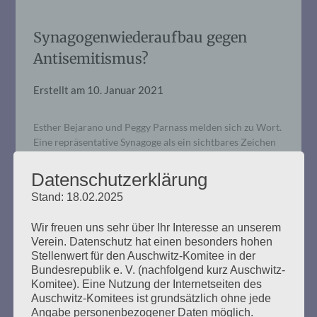
Synagogenwiederaufbau gegen
Antisemitismus?
Erstellt am
10. Januar 2021
Esther Bejarano und Peggy Parnass melden sich zu Wort.
Eine repräsentative Synagoge als ein sichtbares Zeichen
des Judentums in Hamburg, kann das den
Antisemitismus stoppen? Esther Bejarano: Ja, wenn das
Datenschutzerklärung
helfen würde, würde ich sagen: Bitte baut tausend
Stand: 18.02.2025
Synagogen! Allein: Ich zweifle an der Sinnhaftigkeit
dieses Vorhabens. „Vor Antisemitismus ist man nur noch
Wir freuen uns sehr über Ihr Interesse an unserem
auf dem…
Verein. Datenschutz hat einen besonders hohen
Stellenwert für den Auschwitz-Komitee in der
Bundesrepublik e. V. (nachfolgend kurz Auschwitz-
mehr ...
Komitee). Eine Nutzung der Internetseiten des
Auschwitz-Komitees ist grundsätzlich ohne jede
Angabe personenbezogener Daten möglich.