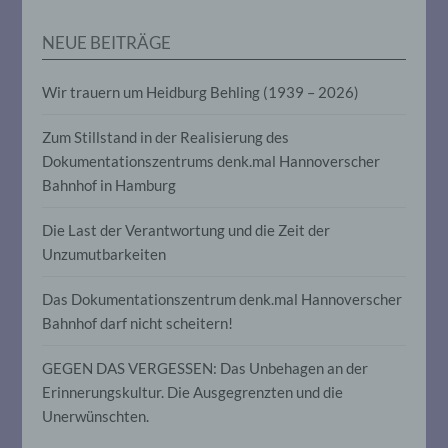
personenbezogener Daten in einer Weise,
auf welche die personenbezogenen Daten
NEUE BEITRÄGE
ohne Hinzuziehung zusätzlicher
Informationen nicht mehr einer
spezifischen betroffenen Person
Wir trauern um Heidburg Behling (1939 – 2026)
zugeordnet werden können, sofern diese
zusätzlichen Informationen gesondert
Zum Stillstand in der Realisierung des
aufbewahrt werden und technischen und
organisatorischen Maßnahmen
Dokumentationszentrums denk.mal Hannoverscher
unterliegen, die gewährleisten, dass die
Bahnhof in Hamburg
personenbezogenen Daten nicht einer
identifizierten oder identifizierbaren
natürlichen Person zugewiesen werden.
Die Last der Verantwortung und die Zeit der
Unzumutbarkeiten
g) Verantwortlicher oder für die
Das Dokumentationszentrum denk.mal Hannoverscher
Verarbeitung Verantwortlicher
Bahnhof darf nicht scheitern!
Verantwortlicher oder für die Verarbeitung
GEGEN DAS VERGESSEN: Das Unbehagen an der
Verantwortlicher ist die natürliche oder
Erinnerungskultur. Die Ausgegrenzten und die
juristische Person, Behörde, Einrichtung
oder andere Stelle, die allein oder
Unerwünschten.
gemeinsam mit anderen über die Zwecke
und Mittel der Verarbeitung von