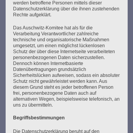
überleben und zu berichten, was den Millionen…
werden betroffene Personen mittels dieser
Datenschutzerklärung über die ihnen zustehenden
Rechte aufgeklärt.
mehr ...
Das Auschwitz-Komitee hat als für die
Verarbeitung Verantwortlicher zahlreiche
technische und organisatorische Maßnahmen
umgesetzt, um einen möglichst lückenlosen
Seitennummerierung
Schutz der über diese Internetseite verarbeiteten
Zurück
17
Weiter
personenbezogenen Daten sicherzustellen.
der
Dennoch können Internetbasierte
Datenübertragungen grundsätzlich
Beiträge
Sicherheitslücken aufweisen, sodass ein absoluter
Schutz nicht gewährleistet werden kann. Aus
diesem Grund steht es jeder betroffenen Person
Ich kann mir nichts Schlimmeres vorstellen, als dass
frei, personenbezogene Daten auch auf
die Erfahrung meiner Generation in Vergessenheit
alternativen Wegen, beispielsweise telefonisch, an
uns zu übermitteln.
gerät. Dann wären alle Opfer des Faschismus und
des Krieges, alles, was wir erlitten haben, umsonst
Begriffsbestimmungen
gewesen. Aber ihr seid da. Wir bauen auf euch. Ich
vertraue euch, liebe Freundinnen und Freunde! Eine
Die Datenschutzerklärung beruht auf den
bessere Welt ist möglich.