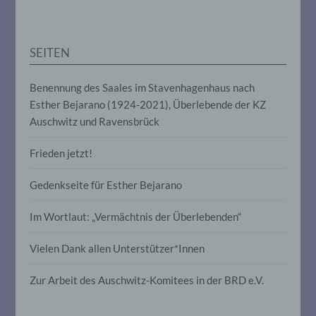
e) Profiling
SEITEN
Profiling ist jede Art der automatisierten
Verarbeitung personenbezogener Daten,
Benennung des Saales im Stavenhagenhaus nach
die darin besteht, dass diese
Esther Bejarano (1924-2021), Überlebende der KZ
personenbezogenen Daten verwendet
werden, um bestimmte persönliche
Auschwitz und Ravensbrück
Aspekte, die sich auf eine natürliche
Person beziehen, zu bewerten,
Frieden jetzt!
insbesondere, um Aspekte bezüglich
Arbeitsleistung, wirtschaftlicher Lage,
Gesundheit, persönlicher Vorlieben,
Gedenkseite für Esther Bejarano
Interessen, Zuverlässigkeit, Verhalten,
Aufenthaltsort oder Ortswechsel dieser
Im Wortlaut: „Vermächtnis der Überlebenden“
natürlichen Person zu analysieren oder
vorherzusagen.
Vielen Dank allen Unterstützer*Innen
Zur Arbeit des Auschwitz-Komitees in der BRD e.V.
f) Pseudonymisierung
Pseudonymisierung ist die Verarbeitung