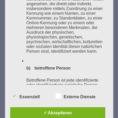
angesehen, die direkt oder indirekt,
insbesondere mittels Zuordnung zu einer
Donnerstag, 21. Mai 2026, 11 – 18 Uhr
Kennung wie einem Namen, zu einer
Kennnummer, zu Standortdaten, zu einer
Zum 26. Mal gibt es eine Marathonlesung anlässlich
Online-Kennung oder zu einem oder
des Gedenkens an die Verbrennung von Büchern am
mehreren besonderen Merkmalen, die
Kaifu-Ufer – genau an dem Ort, wo im Mai 1933 NS-
Ausdruck der physischen,
physiologischen, genetischen,
Studentenorganisationen und Burschenschaftler
psychischen, wirtschaftlichen, kulturellen
Bücher verbrannten.
oder sozialen Identität dieser natürlichen
Person sind, identifiziert werden kann.
Weitere Informationen:
lesezeichen-setzen.de
b) betroffene Person
Betroffene Person ist jede identifizierte
oder identifizierbare natürliche Person,
GEDENKEN UND ERINNERN BEGINNT IN
deren personenbezogene Daten von dem
UNSERER NACHBARSCHAFT
für die Verarbeitung Verantwortlichen
Essenziell
Externe Dienste
verarbeitet werden.
✓ Akzeptieren
c) Verarbeitung