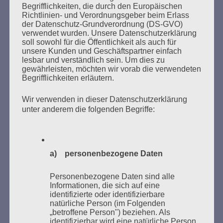
Begrifflichkeiten, die durch den Europäischen
Richtlinien- und Verordnungsgeber beim Erlass
Esther Bejarano - 6. September 2019
der Datenschutz-Grundverordnung (DS-GVO)
verwendet wurden. Unsere Datenschutzerklärung
soll sowohl für die Öffentlichkeit als auch für
unsere Kunden und Geschäftspartner einfach
lesbar und verständlich sein. Um dies zu
gewährleisten, möchten wir vorab die verwendeten
SUCHEN
Begrifflichkeiten erläutern.
NACH:
Wir verwenden in dieser Datenschutzerklärung
unter anderem die folgenden Begriffe:
MARATHONLESUNG AUS DEN
VERBRANNTEN BÜCHERN
a) personenbezogene Daten
Personenbezogene Daten sind alle
Informationen, die sich auf eine
identifizierte oder identifizierbare
natürliche Person (im Folgenden
„betroffene Person") beziehen. Als
identifizierbar wird eine natürliche Person