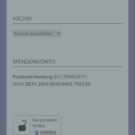
personenbezogenen Daten entscheidet.
Sind die Zwecke und Mittel dieser
Verarbeitung durch das Unionsrecht oder
ARCHIV
das Recht der Mitgliedstaaten vorgegeben,
so kann der Verantwortliche
beziehungsweise können die bestimmten
Archiv
Kriterien seiner Benennung nach dem
Unionsrecht oder dem Recht der
Mitgliedstaaten vorgesehen werden.
SPENDENKONTO:
h) Auftragsverarbeiter
Postbank Hamburg
(BIC PBNKDEFF )
Auftragsverarbeiter ist eine natürliche oder
IBAN:
DE91 2001 0020 0601 7922 06
juristische Person, Behörde, Einrichtung
oder andere Stelle, die personenbezogene
Daten im Auftrag des Verantwortlichen
verarbeitet.
i) Empfänger