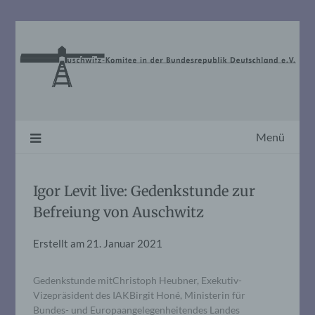
Skip
to
content
Menü
Igor Levit live: Gedenkstunde zur
Befreiung von Auschwitz
Erstellt am
21. Januar 2021
Gedenkstunde mitChristoph Heubner, Exekutiv-
Vizepräsident des IAKBirgit Honé, Ministerin für
Bundes- und Europaangelegenheitendes Landes