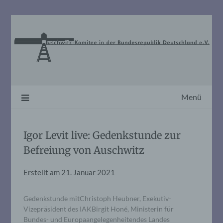
Skip
to
content
Menü
Igor Levit live: Gedenkstunde zur
Befreiung von Auschwitz
Erstellt am
21. Januar 2021
Gedenkstunde mitChristoph Heubner, Exekutiv-
Vizepräsident des IAKBirgit Honé, Ministerin für
Bundes- und Europaangelegenheitendes Landes