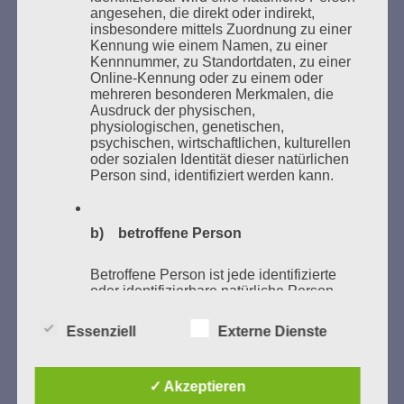
angesehen, die direkt oder indirekt,
insbesondere mittels Zuordnung zu einer
Donnerstag, 21. Mai 2026, 11 – 18 Uhr
Kennung wie einem Namen, zu einer
Kennnummer, zu Standortdaten, zu einer
Zum 26. Mal gibt es eine Marathonlesung anlässlich
Online-Kennung oder zu einem oder
des Gedenkens an die Verbrennung von Büchern am
mehreren besonderen Merkmalen, die
Kaifu-Ufer – genau an dem Ort, wo im Mai 1933 NS-
Ausdruck der physischen,
physiologischen, genetischen,
Studentenorganisationen und Burschenschaftler
psychischen, wirtschaftlichen, kulturellen
Bücher verbrannten.
oder sozialen Identität dieser natürlichen
Person sind, identifiziert werden kann.
Weitere Informationen:
lesezeichen-setzen.de
b) betroffene Person
Betroffene Person ist jede identifizierte
oder identifizierbare natürliche Person,
GEDENKEN UND ERINNERN BEGINNT IN
deren personenbezogene Daten von dem
UNSERER NACHBARSCHAFT
für die Verarbeitung Verantwortlichen
Essenziell
Externe Dienste
verarbeitet werden.
✓ Akzeptieren
c) Verarbeitung