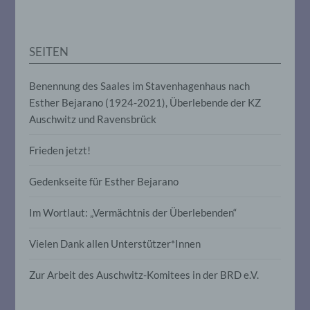
e) Profiling
SEITEN
Profiling ist jede Art der automatisierten
Verarbeitung personenbezogener Daten,
Benennung des Saales im Stavenhagenhaus nach
die darin besteht, dass diese
Esther Bejarano (1924-2021), Überlebende der KZ
personenbezogenen Daten verwendet
werden, um bestimmte persönliche
Auschwitz und Ravensbrück
Aspekte, die sich auf eine natürliche
Person beziehen, zu bewerten,
Frieden jetzt!
insbesondere, um Aspekte bezüglich
Arbeitsleistung, wirtschaftlicher Lage,
Gesundheit, persönlicher Vorlieben,
Gedenkseite für Esther Bejarano
Interessen, Zuverlässigkeit, Verhalten,
Aufenthaltsort oder Ortswechsel dieser
Im Wortlaut: „Vermächtnis der Überlebenden“
natürlichen Person zu analysieren oder
vorherzusagen.
Vielen Dank allen Unterstützer*Innen
Zur Arbeit des Auschwitz-Komitees in der BRD e.V.
f) Pseudonymisierung
Pseudonymisierung ist die Verarbeitung