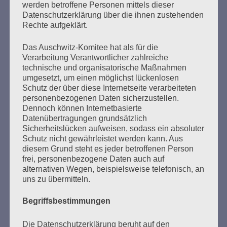
überleben und zu berichten, was den Millionen…
werden betroffene Personen mittels dieser
Datenschutzerklärung über die ihnen zustehenden
Rechte aufgeklärt.
mehr ...
Das Auschwitz-Komitee hat als für die
Verarbeitung Verantwortlicher zahlreiche
technische und organisatorische Maßnahmen
umgesetzt, um einen möglichst lückenlosen
Seitennummerierung
Schutz der über diese Internetseite verarbeiteten
Zurück
17
Weiter
personenbezogenen Daten sicherzustellen.
der
Dennoch können Internetbasierte
Datenübertragungen grundsätzlich
Beiträge
Sicherheitslücken aufweisen, sodass ein absoluter
Schutz nicht gewährleistet werden kann. Aus
diesem Grund steht es jeder betroffenen Person
Den Faschismus an seiner Wurzel zu packen, ganz
frei, personenbezogene Daten auch auf
frei und offen die Probleme anzusprechen, und
alternativen Wegen, beispielsweise telefonisch, an
uns zu übermitteln.
dennoch voller Respekt vor der Würde und Freiheit
der Anderen – das ist eine der großen Aufgaben, an
Begriffsbestimmungen
denen die Gesellschaft auf Gedeih und Verderb
nicht scheitern darf.
Die Datenschutzerklärung beruht auf den