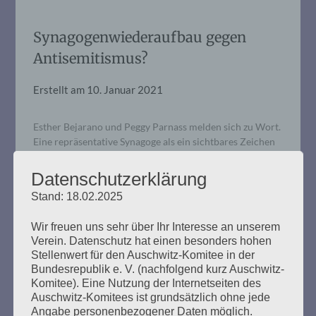
Synagogenwiederaufbau gegen
Antisemitismus?
Erstellt am
10. Januar 2021
Esther Bejarano und Peggy Parnass melden sich zu Wort.
Eine repräsentative Synagoge als ein sichtbares Zeichen
des Judentums in Hamburg, kann das den
Antisemitismus stoppen? Esther Bejarano: Ja, wenn das
Datenschutzerklärung
helfen würde, würde ich sagen: Bitte baut tausend
Stand: 18.02.2025
Synagogen! Allein: Ich zweifle an der Sinnhaftigkeit
dieses Vorhabens. „Vor Antisemitismus ist man nur noch
Wir freuen uns sehr über Ihr Interesse an unserem
auf dem…
Verein. Datenschutz hat einen besonders hohen
Stellenwert für den Auschwitz-Komitee in der
Bundesrepublik e. V. (nachfolgend kurz Auschwitz-
mehr ...
Komitee). Eine Nutzung der Internetseiten des
Auschwitz-Komitees ist grundsätzlich ohne jede
Angabe personenbezogener Daten möglich.