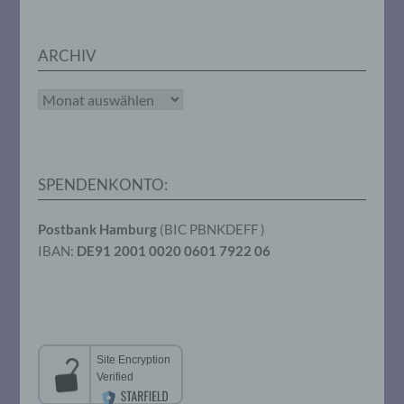
personenbezogenen Daten entscheidet.
Sind die Zwecke und Mittel dieser
Verarbeitung durch das Unionsrecht oder
ARCHIV
das Recht der Mitgliedstaaten vorgegeben,
so kann der Verantwortliche
beziehungsweise können die bestimmten
Archiv
Kriterien seiner Benennung nach dem
Unionsrecht oder dem Recht der
Mitgliedstaaten vorgesehen werden.
SPENDENKONTO:
h) Auftragsverarbeiter
Postbank Hamburg
(BIC PBNKDEFF )
Auftragsverarbeiter ist eine natürliche oder
IBAN:
DE91 2001 0020 0601 7922 06
juristische Person, Behörde, Einrichtung
oder andere Stelle, die personenbezogene
Daten im Auftrag des Verantwortlichen
verarbeitet.
i) Empfänger