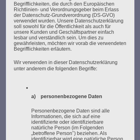
Esther Bejarano - 24. Januar 2021
Begrifflichkeiten, die durch den Europäischen
Richtlinien- und Verordnungsgeber beim Erlass
der Datenschutz-Grundverordnung (DS-GVO)
verwendet wurden. Unsere Datenschutzerklärung
soll sowohl für die Öffentlichkeit als auch für
unsere Kunden und Geschäftspartner einfach
lesbar und verständlich sein. Um dies zu
gewährleisten, möchten wir vorab die verwendeten
SUCHEN
Begrifflichkeiten erläutern.
NACH:
Wir verwenden in dieser Datenschutzerklärung
unter anderem die folgenden Begriffe:
MARATHONLESUNG AUS DEN
VERBRANNTEN BÜCHERN
a) personenbezogene Daten
Personenbezogene Daten sind alle
Informationen, die sich auf eine
identifizierte oder identifizierbare
natürliche Person (im Folgenden
„betroffene Person") beziehen. Als
identifizierbar wird eine natürliche Person