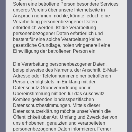
Sofern eine betroffene Person besondere Services
unseres Vereins über unsere Internetseite in
Anspruch nehmen möchte, könnte jedoch eine
Verarbeitung personenbezogener Daten
erforderlich werden. Ist die Verarbeitung
personenbezogener Daten erforderlich und
besteht für eine solche Verarbeitung keine
gesetzliche Grundlage, holen wir generell eine
Einwilligung der betroffenen Person ein.
UNSER AUFTRAG
Die Verarbeitung personenbezogener Daten,
Erstellt am
19. Oktober 2020
beispielsweise des Namens, der Anschrift, E-Mail-
Adresse oder Telefonnummer einer betroffenen
Person, erfolgt stets im Einklang mit der
Die Botschaft der Überlebenden, rechte
Datenschutz-Grundverordnung und in
Bedrohungsallianzen und Antisemitismus heute GEGEN
Übereinstimmung mit den für das Auschwitz-
DAS VERGESSEN: Veranstaltung des Auschwitz-
Komitee geltenden landesspezifischen
Komitees zur Pogromnacht 1938 Aufzeichnung unserer
Datenschutzbestimmungen. Mittels dieser
Online-Veranstaltung vom 5. November. Wir hörten die
Datenschutzerklärung möchte unser Verein die
Botschaft von Überlebenden der Konzentrationslager,
Öffentlichkeit über Art, Umfang und Zweck der von
von dem Auftrag, den sie von ihren Müttern und Vätern,
uns erhobenen, genutzten und verarbeiteten
ihren Familien und Leidensgenoss*innen erhielten: zu
personenbezogenen Daten informieren. Ferner