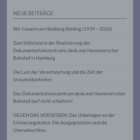
personenbezogener Daten in einer Weise,
auf welche die personenbezogenen Daten
NEUE BEITRÄGE
ohne Hinzuziehung zusätzlicher
Informationen nicht mehr einer
spezifischen betroffenen Person
Wir trauern um Heidburg Behling (1939 – 2026)
zugeordnet werden können, sofern diese
zusätzlichen Informationen gesondert
Zum Stillstand in der Realisierung des
aufbewahrt werden und technischen und
organisatorischen Maßnahmen
Dokumentationszentrums denk.mal Hannoverscher
unterliegen, die gewährleisten, dass die
Bahnhof in Hamburg
personenbezogenen Daten nicht einer
identifizierten oder identifizierbaren
natürlichen Person zugewiesen werden.
Die Last der Verantwortung und die Zeit der
Unzumutbarkeiten
g) Verantwortlicher oder für die
Das Dokumentationszentrum denk.mal Hannoverscher
Verarbeitung Verantwortlicher
Bahnhof darf nicht scheitern!
Verantwortlicher oder für die Verarbeitung
GEGEN DAS VERGESSEN: Das Unbehagen an der
Verantwortlicher ist die natürliche oder
Erinnerungskultur. Die Ausgegrenzten und die
juristische Person, Behörde, Einrichtung
oder andere Stelle, die allein oder
Unerwünschten.
gemeinsam mit anderen über die Zwecke
und Mittel der Verarbeitung von