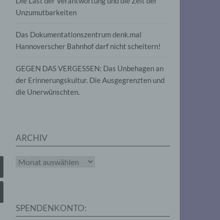
Die Last der Verantwortung und die Zeit der
, die
Unzumutbarkeiten
die
g
die
Das Dokumentationszentrum denk.mal
Hannoverscher Bahnhof darf nicht scheitern!
GEGEN DAS VERGESSEN: Das Unbehagen an
der Erinnerungskultur. Die Ausgegrenzten und
die Unerwünschten.
rter
eitung
ARCHIV
Archiv
e
iehen,
SPENDENKONTO:
tung,