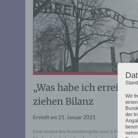
Dat
Stand
„Was habe ich erreicht
Wir f
ziehen Bilanz
einen
Bunde
der I
Erstellt am
21. Januar 2021
Angab
beson
Eine temporäre Ausstellung bis zum 3. Februar 2
nehme