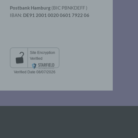
Postbank Hamburg
(BIC PBNKDEFF )
IBAN:
DE91 2001 0020 0601 7922 06
aten
er
t
chen
 die