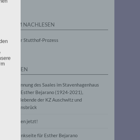
enen
ZUM NACHLESEN
Der Stutthof-Prozess
 den
e
nsere
 Um
SEITEN
Benennung des Saales im Stavenhagenhaus
nach Esther Bejarano (1924-2021),
Überlebende der KZ Auschwitz und
Ravensbrück
Frieden jetzt!
Gedenkseite für Esther Bejarano
uf