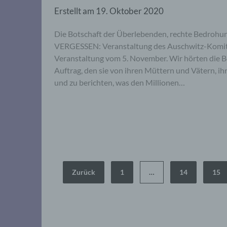
Erstellt am
19. Oktober 2020
Die Botschaft der Überlebenden, rechte Bedroh
VERGESSEN: Veranstaltung des Auschwitz-Komit
Veranstaltung vom 5. November. Wir hörten die 
Auftrag, den sie von ihren Müttern und Vätern, i
und zu berichten, was den Millionen…
Seitennummerierung
Zurück
1
…
14
15
der
Beiträge