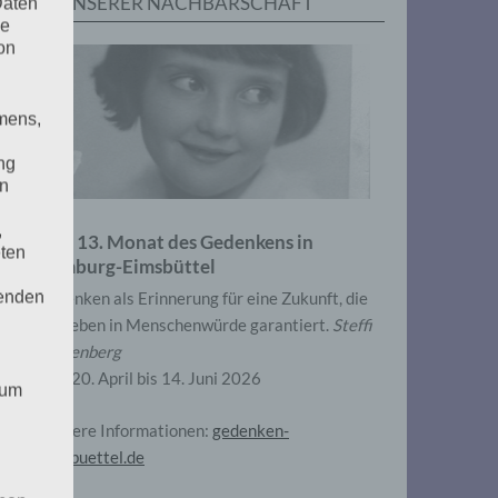
IN UNSERER NACHBARSCHAFT
Daten
he
on
mens,
ng
en
,
Zum 13. Monat des Gedenkens in
eten
Hamburg-Eimsbüttel
henden
Gedenken als Erinnerung für eine Zukunft, die
ein Leben in Menschenwürde garantiert.
Steffi
Wittenberg
Vom 20. April bis 14. Juni 2026
 um
Weitere Informationen:
gedenken-
eimsbuettel.de