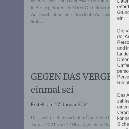
Niedersächsischen Landesvertretung Vis-à-vis d
Daten
erfor
in Berlin geboren. Ihr Vater Otto Rosenberg (1927
Grund
Auschwitz deportiert, überlebte Auschwitz, Buch
ein.
Sinti…
Die V
der A
Perso
und i
lande
Daten
Umfan
perso
GEGEN DAS VERGESSEN:
Perso
Recht
einmal sei
Das A
zahlr
Erstellt am
17. Januar 2021
einen
verar
Das zweite Leben nach dem Überleben Lesung – F
könne
Januar 2021, von 12 Uhr an, zu einer ONLINE-Vera
Siche