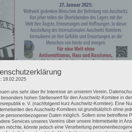
enschutzerklärung
: 18.02.2025
?“ -Auschwitz-Überlebende
reuen uns sehr über Ihr Interesse an unserem Verein. Datenschu
 besonders hohen Stellenwert für den Auschwitz-Komitee in der
srepublik e. V. (nachfolgend kurz Auschwitz-Komitee). Eine N
nternetseiten des Auschwitz-Komitees ist grundsätzlich ohne jed
e personenbezogener Daten möglich. Sofern eine betroffene 
dere Services unseres Vereins über unsere Internetseite in An
021 des Internationalen Auschwitz-Komitees am Zaun der
n möchte, könnte jedoch eine Verarbeitung personenbezogen