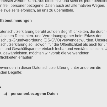
rleistet werden kann. Aus diesem Grund steht es jeder betroff
ichnung des Live-Streams vom Sonntag, 24. Januar 2021, 12
n frei, personenbezogene Daten auch auf alternativen Wegen,
ielsweise telefonisch, an uns zu übermitteln.
iffsbestimmungen
mehr ...
atenschutzerklärung beruht auf den Begrifflichkeiten, die durch
äischen Richtlinien- und Verordnungsgeber beim Erlass der
schutz-Grundverordnung (DS-GVO) verwendet wurden. Unser
schutzerklärung soll sowohl für die Öffentlichkeit als auch für u
n und Geschäftspartner einfach lesbar und verständlich sein.
u gegen Antisemitismus?
zu gewährleisten, möchten wir vorab die verwendeten
flichkeiten erläutern.
erwenden in dieser Datenschutzerklärung unter anderem die
nden Begriffe:
 Wort. Eine repräsentative Synagoge als ein sichtbares Zeichen
tismus stoppen? Esther Bejarano: Ja, wenn das helfen würde,
ein: Ich zweifle an der Sinnhaftigkeit dieses Vorhabens. „Vor
a) personenbezogene Daten
Personenbezogene Daten sind alle Informationen, die sich a