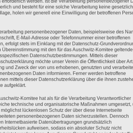
em Holocaust-Mahnmal in Berlin Petra und Marianne Rosenberg
 erforderlich werden. Ist die Verarbeitung personenbezogener 
derlich und besteht für eine solche Verarbeitung keine gesetzlic
–2001), wurde 1943 mit seiner Familie als Sintis nach
lage, holen wir generell eine Einwilligung der betroffenen Pers
enwald, Dora und Bergen Belsen, später im Zentralrat Deutscher
erarbeitung personenbezogener Daten, beispielsweise des Na
nschrift, E-Mail-Adresse oder Telefonnummer einer betroffenen
mehr ...
n, erfolgt stets im Einklang mit der Datenschutz-Grundverordnu
n Übereinstimmung mit den für das Auschwitz-Komitee geltend
sspezifischen Datenschutzbestimmungen. Mittels dieser
schutzerklärung möchte unser Verein die Öffentlichkeit über Art
g und Zweck der von uns erhobenen, genutzten und verarbeit
nenbezogenen Daten informieren. Ferner werden betroffene
 Dass Auschwitz nicht noch
nen mittels dieser Datenschutzerklärung über die ihnen zuste
e aufgeklärt.
uschwitz-Komitee hat als für die Verarbeitung Verantwortlicher
eiche technische und organisatorische Maßnahmen umgesetzt,
 möglichst lückenlosen Schutz der über diese Internetseite
beiteten personenbezogenen Daten sicherzustellen. Dennoch
ilm – Gespräch Das Auschwitz-Komitee hatte am Sonntag, 24.
n Internetbasierte Datenübertragungen grundsätzlich
nstaltung anlässlich der Befreiung des KZ Auschwitz durch die
rheitslücken aufweisen, sodass ein absoluter Schutz nicht