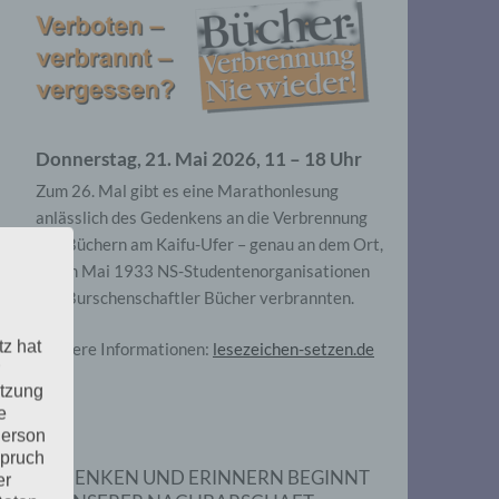
Donnerstag, 21. Mai 2026, 11 – 18 Uhr
Zum 26. Mal gibt es eine Marathonlesung
anlässlich des Gedenkens an die Verbrennung
von Büchern am Kaifu-Ufer – genau an dem Ort,
wo im Mai 1933 NS-Studentenorganisationen
und Burschenschaftler Bücher verbrannten.
tz hat
Weitere Informationen:
lesezeichen-setzen.de
utzung
e
Person
spruch
GEDENKEN UND ERINNERN BEGINNT
er