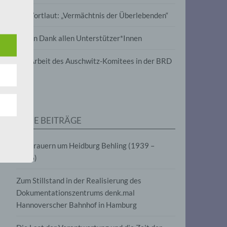
wird
Im Wortlaut: „Vermächtnis der Überlebenden“
m
Vielen Dank allen Unterstützer*Innen
line-
en,
Zur Arbeit des Auschwitz-Komitees in der BRD
tät
e.V.
NEUE BEITRÄGE
für
Wir trauern um Heidburg Behling (1939 –
2026)
Zum Stillstand in der Realisierung des
Dokumentationszentrums denk.mal
Hannoverscher Bahnhof in Hamburg
fahren
eben,