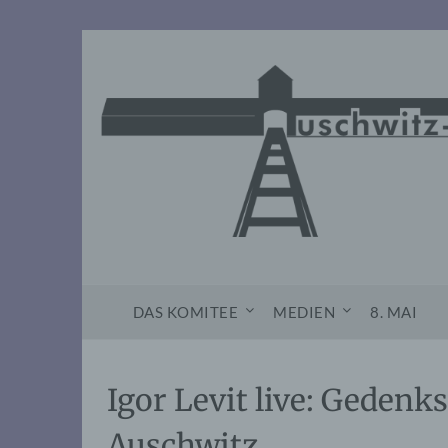
Skip
to
content
DAS KOMITEE
MEDIEN
8. MAI
Igor Levit live: Gedenk
Auschwitz