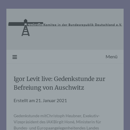
Skip
to
content
Menü
Igor Levit live: Gedenkstunde zur
Befreiung von Auschwitz
Erstellt am
21. Januar 2021
Gedenkstunde mitChristoph Heubner, Exekutiv-
Vizepräsident des IAKBirgit Honé, Ministerin für
Bundes- und Europaangelegenheitendes Landes