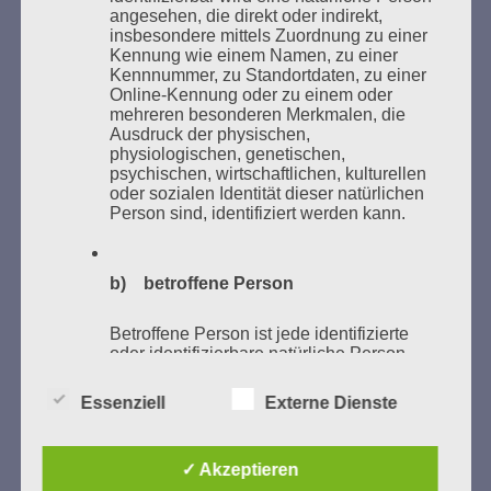
angesehen, die direkt oder indirekt,
insbesondere mittels Zuordnung zu einer
Donnerstag, 21. Mai 2026, 11 – 18 Uhr
Kennung wie einem Namen, zu einer
Kennnummer, zu Standortdaten, zu einer
Zum 26. Mal gibt es eine Marathonlesung anlässlich
Online-Kennung oder zu einem oder
des Gedenkens an die Verbrennung von Büchern am
mehreren besonderen Merkmalen, die
Kaifu-Ufer – genau an dem Ort, wo im Mai 1933 NS-
Ausdruck der physischen,
physiologischen, genetischen,
Studentenorganisationen und Burschenschaftler
psychischen, wirtschaftlichen, kulturellen
Bücher verbrannten.
oder sozialen Identität dieser natürlichen
Person sind, identifiziert werden kann.
Weitere Informationen:
lesezeichen-setzen.de
b) betroffene Person
Betroffene Person ist jede identifizierte
oder identifizierbare natürliche Person,
GEDENKEN UND ERINNERN BEGINNT IN
deren personenbezogene Daten von dem
UNSERER NACHBARSCHAFT
für die Verarbeitung Verantwortlichen
Essenziell
Externe Dienste
verarbeitet werden.
✓ Akzeptieren
c) Verarbeitung