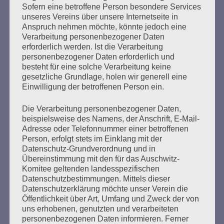
Sofern eine betroffene Person besondere Services
unseres Vereins über unsere Internetseite in
Anspruch nehmen möchte, könnte jedoch eine
Verarbeitung personenbezogener Daten
erforderlich werden. Ist die Verarbeitung
personenbezogener Daten erforderlich und
besteht für eine solche Verarbeitung keine
gesetzliche Grundlage, holen wir generell eine
Einwilligung der betroffenen Person ein.
UNSER AUFTRAG
Die Verarbeitung personenbezogener Daten,
Erstellt am
19. Oktober 2020
beispielsweise des Namens, der Anschrift, E-Mail-
Adresse oder Telefonnummer einer betroffenen
Person, erfolgt stets im Einklang mit der
Die Botschaft der Überlebenden, rechte
Datenschutz-Grundverordnung und in
Bedrohungsallianzen und Antisemitismus heute GEGEN
Übereinstimmung mit den für das Auschwitz-
DAS VERGESSEN: Veranstaltung des Auschwitz-
Komitee geltenden landesspezifischen
Komitees zur Pogromnacht 1938 Aufzeichnung unserer
Datenschutzbestimmungen. Mittels dieser
Online-Veranstaltung vom 5. November. Wir hörten die
Datenschutzerklärung möchte unser Verein die
Botschaft von Überlebenden der Konzentrationslager,
Öffentlichkeit über Art, Umfang und Zweck der von
von dem Auftrag, den sie von ihren Müttern und Vätern,
uns erhobenen, genutzten und verarbeiteten
ihren Familien und Leidensgenoss*innen erhielten: zu
personenbezogenen Daten informieren. Ferner