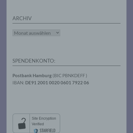
personenbezogenen Daten entscheidet.
Sind die Zwecke und Mittel dieser
Verarbeitung durch das Unionsrecht oder
ARCHIV
das Recht der Mitgliedstaaten vorgegeben,
so kann der Verantwortliche
beziehungsweise können die bestimmten
Archiv
Kriterien seiner Benennung nach dem
Unionsrecht oder dem Recht der
Mitgliedstaaten vorgesehen werden.
SPENDENKONTO:
h) Auftragsverarbeiter
Postbank Hamburg
(BIC PBNKDEFF )
Auftragsverarbeiter ist eine natürliche oder
IBAN:
DE91 2001 0020 0601 7922 06
juristische Person, Behörde, Einrichtung
oder andere Stelle, die personenbezogene
Daten im Auftrag des Verantwortlichen
verarbeitet.
i) Empfänger