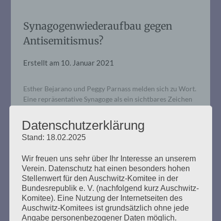
Synagogenwiederaufbau gegen
Antisemitismus?
Erstellt am
10. Januar 2021
Esther Bejarano und Peggy Parnass melden sich zu Wort.
Eine repräsentative Synagoge als ein sichtbares Zeichen
des Judentums in Hamburg, kann das den
Antisemitismus stoppen? Esther Bejarano: Ja, wenn das
Datenschutzerklärung
helfen würde, würde ich sagen: Bitte baut tausend
Stand: 18.02.2025
Synagogen! Allein: Ich zweifle an der Sinnhaftigkeit
dieses Vorhabens. „Vor Antisemitismus ist man nur noch
Wir freuen uns sehr über Ihr Interesse an unserem
auf dem…
Verein. Datenschutz hat einen besonders hohen
Stellenwert für den Auschwitz-Komitee in der
Bundesrepublik e. V. (nachfolgend kurz Auschwitz-
mehr ...
Komitee). Eine Nutzung der Internetseiten des
Auschwitz-Komitees ist grundsätzlich ohne jede
Angabe personenbezogener Daten möglich.