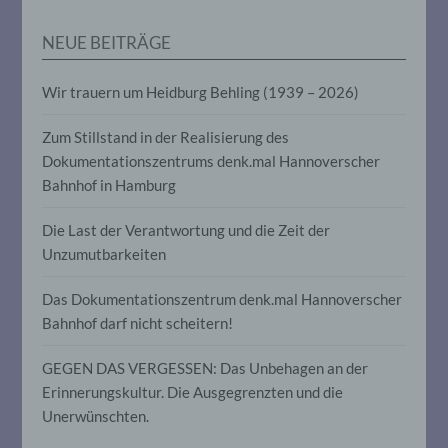
personenbezogener Daten in einer Weise,
auf welche die personenbezogenen Daten
NEUE BEITRÄGE
ohne Hinzuziehung zusätzlicher
Informationen nicht mehr einer
spezifischen betroffenen Person
Wir trauern um Heidburg Behling (1939 – 2026)
zugeordnet werden können, sofern diese
zusätzlichen Informationen gesondert
Zum Stillstand in der Realisierung des
aufbewahrt werden und technischen und
organisatorischen Maßnahmen
Dokumentationszentrums denk.mal Hannoverscher
unterliegen, die gewährleisten, dass die
Bahnhof in Hamburg
personenbezogenen Daten nicht einer
identifizierten oder identifizierbaren
natürlichen Person zugewiesen werden.
Die Last der Verantwortung und die Zeit der
Unzumutbarkeiten
g) Verantwortlicher oder für die
Das Dokumentationszentrum denk.mal Hannoverscher
Verarbeitung Verantwortlicher
Bahnhof darf nicht scheitern!
Verantwortlicher oder für die Verarbeitung
GEGEN DAS VERGESSEN: Das Unbehagen an der
Verantwortlicher ist die natürliche oder
Erinnerungskultur. Die Ausgegrenzten und die
juristische Person, Behörde, Einrichtung
oder andere Stelle, die allein oder
Unerwünschten.
gemeinsam mit anderen über die Zwecke
und Mittel der Verarbeitung von