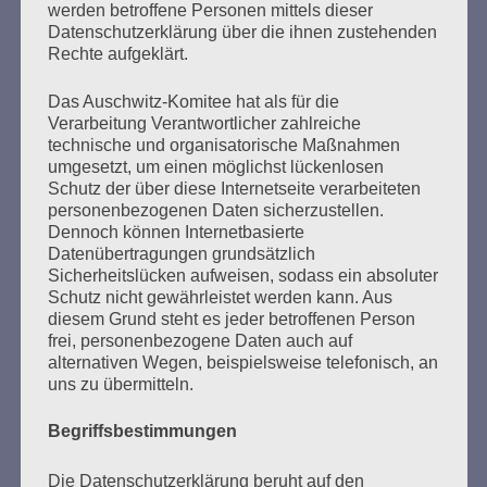
überleben und zu berichten, was den Millionen…
werden betroffene Personen mittels dieser
Datenschutzerklärung über die ihnen zustehenden
Rechte aufgeklärt.
mehr ...
Das Auschwitz-Komitee hat als für die
Verarbeitung Verantwortlicher zahlreiche
technische und organisatorische Maßnahmen
umgesetzt, um einen möglichst lückenlosen
Seitennummerierung
Schutz der über diese Internetseite verarbeiteten
Zurück
17
Weiter
personenbezogenen Daten sicherzustellen.
der
Dennoch können Internetbasierte
Datenübertragungen grundsätzlich
Beiträge
Sicherheitslücken aufweisen, sodass ein absoluter
Schutz nicht gewährleistet werden kann. Aus
diesem Grund steht es jeder betroffenen Person
Ich habe versprochen:
frei, personenbezogene Daten auch auf
Ich werde mein ganzes Leben dafür kämpfen, dass
alternativen Wegen, beispielsweise telefonisch, an
uns zu übermitteln.
es keine Faschisten, keine Nazis mehr gibt.
Nirgendwo.
Begriffsbestimmungen
Esther Bejarano
Die Datenschutzerklärung beruht auf den