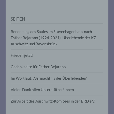
e) Profiling
SEITEN
Profiling ist jede Art der automatisierten
Verarbeitung personenbezogener Daten,
Benennung des Saales im Stavenhagenhaus nach
die darin besteht, dass diese
Esther Bejarano (1924-2021), Überlebende der KZ
personenbezogenen Daten verwendet
werden, um bestimmte persönliche
Auschwitz und Ravensbrück
Aspekte, die sich auf eine natürliche
Person beziehen, zu bewerten,
Frieden jetzt!
insbesondere, um Aspekte bezüglich
Arbeitsleistung, wirtschaftlicher Lage,
Gesundheit, persönlicher Vorlieben,
Gedenkseite für Esther Bejarano
Interessen, Zuverlässigkeit, Verhalten,
Aufenthaltsort oder Ortswechsel dieser
Im Wortlaut: „Vermächtnis der Überlebenden“
natürlichen Person zu analysieren oder
vorherzusagen.
Vielen Dank allen Unterstützer*Innen
Zur Arbeit des Auschwitz-Komitees in der BRD e.V.
f) Pseudonymisierung
Pseudonymisierung ist die Verarbeitung